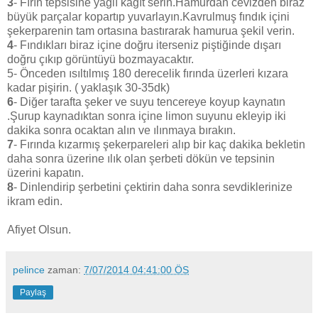
3
- Fırın tepsisine yağlı kağıt serin.Hamurdan cevizden biraz
büyük parçalar kopartıp yuvarlayın.Kavrulmuş fındık içini
şekerparenin tam ortasına bastırarak hamurua şekil verin.
4
- Fındıkları biraz içine doğru iterseniz piştiğinde dışarı
doğru çıkıp görüntüyü bozmayacaktır.
5- Önceden ısıltılmış 180 derecelik fırında üzerleri kızara
kadar pişirin. ( yaklaşık 30-35dk)
6
- Diğer tarafta şeker ve suyu tencereye koyup kaynatın
.Şurup kaynadıktan sonra içine limon suyunu ekleyip iki
dakika sonra ocaktan alın ve ılınmaya bırakın.
7
- Fırında kızarmış şekerpareleri alıp bir kaç dakika bekletin
daha sonra üzerine ılık olan şerbeti dökün ve tepsinin
üzerini kapatın.
8
- Dinlendirip şerbetini çektirin daha sonra sevdiklerinize
ikram edin.
Afiyet Olsun.
pelince
zaman:
7/07/2014 04:41:00 ÖS
Paylaş