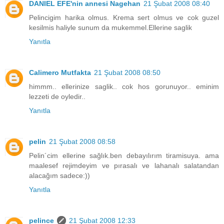
DANIEL EFE'nin annesi Nagehan
21 Şubat 2008 08:40
Pelincigim harika olmus. Krema sert olmus ve cok guzel
kesilmis haliyle sunum da mukemmel.Ellerine saglik
Yanıtla
Calimero Mutfakta
21 Şubat 2008 08:50
himmm.. ellerinize saglik.. cok hos gorunuyor.. eminim
lezzeti de oyledir..
Yanıtla
pelin
21 Şubat 2008 08:58
Pelin´cim ellerine sağlık.ben debayılırım tiramisuya. ama
maalesef rejimdeyim ve pırasalı ve lahanalı salatandan
alacağım sadece:))
Yanıtla
pelince
21 Şubat 2008 12:33