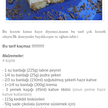
Bu lezzete kimse hayır diyemez,inanın bu tarif çok lezzetli
oluyor.İlk deneyenler bayıldı,eşim ve oğlum tabii:)
Bu tarif kaçmaz
!!!!!!!!!!!!!
Malzemeler:
4 kişilik
- 1 su bardağı (225g) labne peyniri
- 1/4 su bardağı (25g) pudra şekeri
- 2/3 su bardağı (150ml) soğutulmuş şekerli hazır kahve
- 1+1/4 su bardağı (300g) krema
- 3 yemek kaşığı (45ml) kahve likörü
(onun yerine hazır
kahve kullandım)
- 115g kedidili bisküvileri
- 50g sade çikolata (üzerine süslemek için)