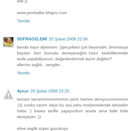
bile:))
www.yenitadlar.blogcu.com
Yanıtla
SOFRAOZLEMİ
20 Şubat 2008 22:56
bende hayır diyemem :)gerçekten çok beyendim..tiremisuya
bayılan ben bunuda deneyeceğim..hazır kedidillerimide
evde yapabiliyorum..değerlendirmek lazım değilmi?
ellerine sağlık ..sevgiler..
Yanıtla
Aynur
20 Şubat 2008 23:25
tamam tamammmmmmmm yarin hemen deniyorummmmm
:))) cunku canim istiyo bu ara yahu malzemeleride almisdim
hatta :) baska tarifle yapiyordum arada ama bide böle
deniyeyim :))
eline saglik süper gozukuyo