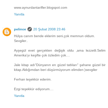
www.aynurdantarifler.blogspot.com
Yanıtla
pelince
20 Şubat 2008 23:46
Hülya canım bende eklerim seni,çok memnun oldum.
Sevgiler..
Ayşegül evet gerçekten değişik oldu ,ama lezzetli.Selim
Amerika'yı keşifte çok özledim çok....
Jale kitap adı"Dünyanın en güzel tatlıları" şahane güzel bir
kitap.Aldığımdan beri düşürmüyorum elimden:)sevgiler
Ferhan teşekkür ederim.
Ezgi teşekkür ediyorum....
Yanıtla