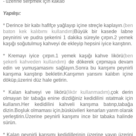
- üzerine serpmek için kakao
Yapılışı:
* Derince bir kabı hafifçe yağlayıp içine streçle kaplayın
.(ben
baton kek kalıbımı kullandım)
Büyük bir kasede labne
peynirini ve pudra şekerini 1 dakika süreyle çırpın.2 yemek
kaşığı soğutulmuş kahveyi de ekleyip hepsini iyice karıştırın.
* Kremayı iyice çırpın.1 yemek kaşığı kahve likörü
(ben
şekerli kahveden kullandım)
de dökerek çırpmaya devam
edin ve yumuşamasını sağlayın.Sonra bu karışımı peynirli
karışıma karıştırıp bekletin.Karışımın yarısını kalıbın içine
döküp,üzerini düz hale getirin.
* Kalan kahveyi ve likörü
(likör kullanmadım),
çok derin
olmayan bir tabağa enine dizdiğiniz kedidilini ıstatmak için
kullanın.Her kedidilini kahveli karışıma batırıp,tabağa
dizin.Boşluk olmaması için,büsküvileri kenarları yarım olarak
yerleştirin.Üzerine peynirli karışımı ince bir tabaka halinde
sürün.
* Kalan peynirli karışımı kedidillerinin üzerine yayıp üzerini