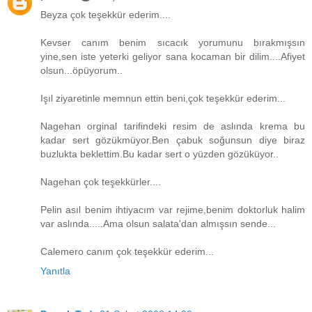
Beyza çok teşekkür ederim....
Kevser canım benim sıcacık yorumunu bırakmışsın
yine,sen iste yeterki geliyor sana kocaman bir dilim....Afiyet
olsun...öpüyorum..
Işıl ziyaretinle memnun ettin beni,çok teşekkür ederim...
Nagehan orginal tarifindeki resim de aslında krema bu
kadar sert gözükmüyor.Ben çabuk soğunsun diye biraz
buzlukta beklettim.Bu kadar sert o yüzden gözüküyor..
Nagehan çok teşekkürler....
Pelin asıl benim ihtiyacım var rejime,benim doktorluk halim
var aslında.....Ama olsun salata'dan almışsın sende...
Calemero canım çok teşekkür ederim...
Yanıtla