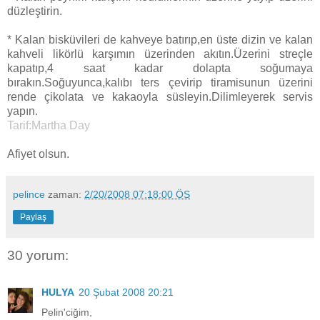
düzleştirin.
* Kalan bisküvileri de kahveye batırıp,en üste dizin ve kalan
kahveli likörlü karşımın üzerinden akıtın.Üzerini streçle
kapatıp,4 saat kadar dolapta soğumaya
bırakın.Soğuyunca,kalıbı ters çevirip tiramisunun üzerini
rende çikolata ve kakaoyla süsleyin.Dilimleyerek servis
yapın.
Tarif:Martha Day
Afiyet olsun.
pelince
zaman:
2/20/2008 07:18:00 ÖS
Paylaş
30 yorum:
HULYA
20 Şubat 2008 20:21
Pelin'ciğim,