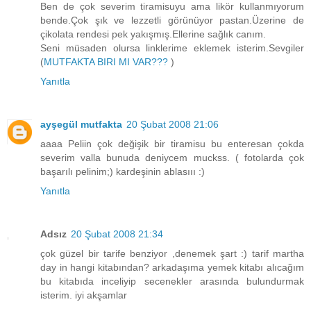
Ben de çok severim tiramisuyu ama likör kullanmıyorum
bende.Çok şık ve lezzetli görünüyor pastan.Üzerine de
çikolata rendesi pek yakışmış.Ellerine sağlık canım.
Seni müsaden olursa linklerime eklemek isterim.Sevgiler
(
MUTFAKTA BIRI MI VAR???
)
Yanıtla
ayşegül mutfakta
20 Şubat 2008 21:06
aaaa Peliin çok değişik bir tiramisu bu enteresan çokda
severim valla bunuda deniycem muckss. ( fotolarda çok
başarılı pelinim;) kardeşinin ablasııı :)
Yanıtla
Adsız
20 Şubat 2008 21:34
çok güzel bir tarife benziyor ,denemek şart :) tarif martha
day in hangi kitabından? arkadaşıma yemek kitabı alıcağım
bu kitabıda inceliyip secenekler arasında bulundurmak
isterim. iyi akşamlar