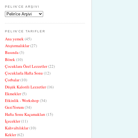
PELIN'CE ARŞIVI
PELIN'CE TARIFLER
Ana yemek
(45)
Atıştırmalıklar
(27)
Basında
(3)
Börek
(10)
Çocuklara Özel Lezzetler
(22)
Çocuklarla Hafta Sonu
(12)
Çorbalar
(10)
Düşük Kalorili Lezzetler
(16)
Ekmekler
(5)
Etkinlik - Workshop
(34)
GeziYorum
(34)
Hafta Sonu Kaçamakları
(15)
İçecekler
(11)
Kahvaltılıklar
(10)
Kekler
(62)