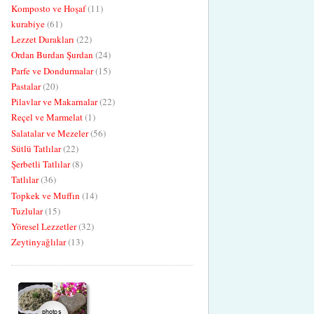
Komposto ve Hoşaf
(11)
kurabiye
(61)
Lezzet Durakları
(22)
Ordan Burdan Şurdan
(24)
Parfe ve Dondurmalar
(15)
Pastalar
(20)
Pilavlar ve Makarnalar
(22)
Reçel ve Marmelat
(1)
Salatalar ve Mezeler
(56)
Sütlü Tatlılar
(22)
Şerbetli Tatlılar
(8)
Tatlılar
(36)
Topkek ve Muffın
(14)
Tuzlular
(15)
Yöresel Lezzetler
(32)
Zeytinyağlılar
(13)