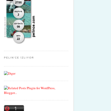
PELIN'CE İZLIYOR