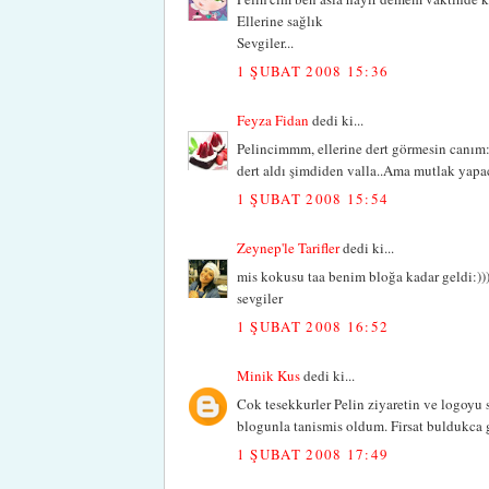
Ellerine sağlık
Sevgiler...
1 ŞUBAT 2008 15:36
Feyza Fidan
dedi ki...
Pelincimmm, ellerine dert görmesin canım:
dert aldı şimdiden valla..Ama mutlak yapac
1 ŞUBAT 2008 15:54
Zeynep'le Tarifler
dedi ki...
mis kokusu taa benim bloğa kadar geldi:))))
sevgiler
1 ŞUBAT 2008 16:52
Minik Kus
dedi ki...
Cok tesekkurler Pelin ziyaretin ve logoyu
blogunla tanismis oldum. Firsat buldukca g
1 ŞUBAT 2008 17:49