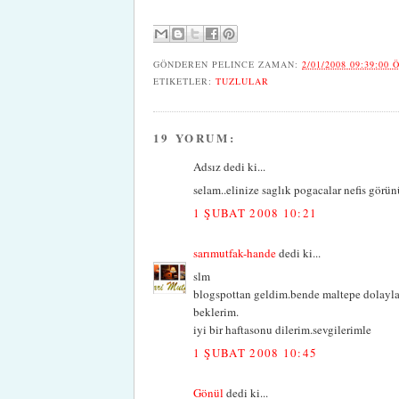
GÖNDEREN
PELINCE
ZAMAN:
2/01/2008 09:39:00 
ETIKETLER:
TUZLULAR
19 YORUM:
Adsız dedi ki...
selam..elinize saglık pogacalar nefis görün
1 ŞUBAT 2008 10:21
sarımutfak-hande
dedi ki...
slm
blogspottan geldim.bende maltepe dolayla
beklerim.
iyi bir haftasonu dilerim.sevgilerimle
1 ŞUBAT 2008 10:45
Gönül
dedi ki...