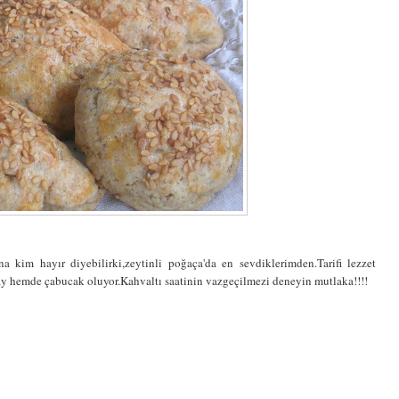
 kim hayır diyebilirki,zeytinli poğaça'da en sevdiklerimden.Tarifi lezzet
 hemde çabucak oluyor.Kahvaltı saatinin vazgeçilmezi deneyin mutlaka!!!!