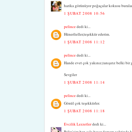
harika görünüyor poğaçalar kokusu buralara
1 ŞUBAT 2008 10:56
pelince
dedi ki...
Hünerlieller,teşekkür ederim.
1 ŞUBAT 2008 11:12
pelince
dedi ki...
Hande evet çok yakınız,tanışırız belki bir g
Sevgiler
1 ŞUBAT 2008 11:14
pelince
dedi ki...
Gönül çok teşekkürler.
1 ŞUBAT 2008 11:18
Evcilik Lezzetler
dedi ki...
Pelin'cim ben asla hayır demem vaktinde ko