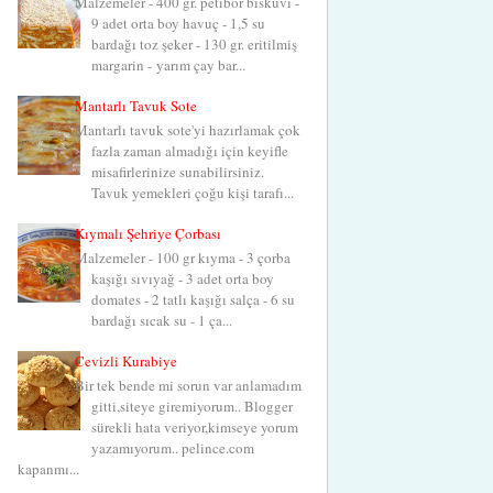
Malzemeler - 400 gr. petibör bisküvi -
9 adet orta boy havuç - 1,5 su
bardağı toz şeker - 130 gr. eritilmiş
margarin - yarım çay bar...
Mantarlı Tavuk Sote
Mantarlı tavuk sote'yi hazırlamak çok
fazla zaman almadığı için keyifle
misafirlerinize sunabilirsiniz.
Tavuk yemekleri çoğu kişi tarafı...
Kıymalı Şehriye Çorbası
Malzemeler - 100 gr kıyma - 3 çorba
kaşığı sıvıyağ - 3 adet orta boy
domates - 2 tatlı kaşığı salça - 6 su
bardağı sıcak su - 1 ça...
Cevizli Kurabiye
Bir tek bende mi sorun var anlamadım
gitti,siteye giremiyorum.. Blogger
sürekli hata veriyor,kimseye yorum
yazamıyorum.. pelince.com
kapanmı...