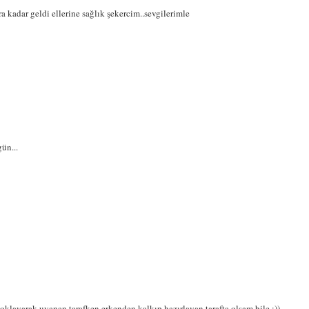
 kadar geldi ellerine sağlık şekercim..sevgilerimle
ün...
klayarak uyanan tarafken erkenden kalkıp hazırlayan tarafta olsam bile ;))