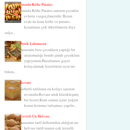
Fırında Köfte Patates
Fırında Köfte Patates sanırım çocuklu
evlerin vazgeçilmezidir. Bizim
evde de kuru köfte ve patates
kızartması çok tüketilmesin diye
salça...
Pratik Lahmacun
Annemin bize çocukken yaptığı bu
atıştırmalığı bende şimdi çocuklara
yapıyorum.Hazırlaması gayet
kolay,damak lezzetinize uyar mı
bilem...
Revani
Şerbetli tatlıların en kolayı sanırım
revanidir.Revani artık klasikleşmiş
bir lezzet.Kimi zaman içine yoğurt
konur konmaz tartışması yapılır...
Cevizli Un Helvası
Annemin tarif defterinden aldığım un
helvası tarifi inanın çok lezzetli