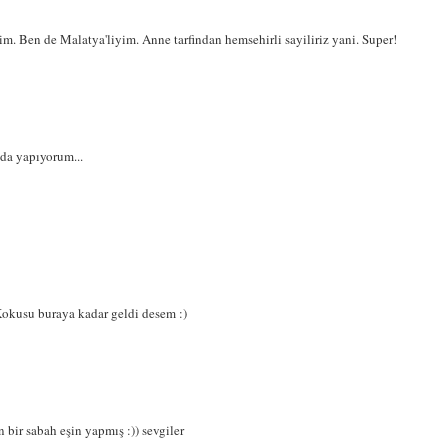
im. Ben de Malatya'liyim. Anne tarfindan hemsehirli sayiliriz yani. Super!
 da yapıyorum...
.Kokusu buraya kadar geldi desem :)
 bir sabah eşin yapmış :)) sevgiler