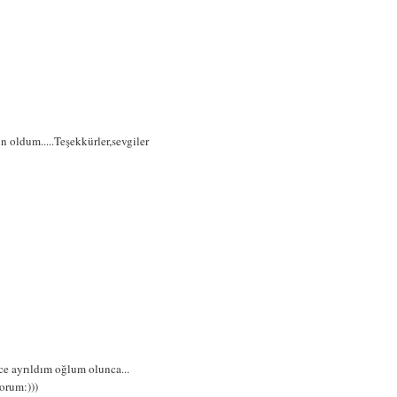
oldum.....Teşekkürler,sevgiler
ce ayrıldım oğlum olunca...
orum:)))