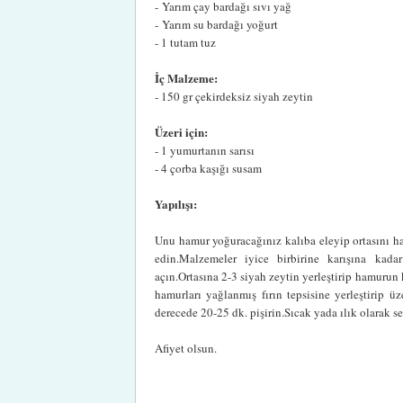
- Yarım çay bardağı sıvı yağ
- Yarım su bardağı yoğurt
- 1 tutam tuz
İç Malzeme:
- 150 gr çekirdeksiz siyah zeytin
Üzeri için:
- 1 yumurtanın sarısı
- 4 çorba kaşığı susam
Yapılışı:
Unu hamur yoğuracağınız kalıba eleyip ortasını hav
edin.Malzemeler iyice birbirine karışına ka
açın.Ortasına 2-3 siyah zeytin yerleştirip hamurun k
hamurları yağlanmış fırın tepsisine yerleştirip ü
derecede 20-25 dk. pişirin.Sıcak yada ılık olarak ser
Afiyet olsun.