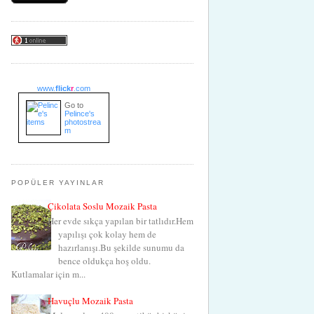
www.
flick
r
.com
Go to
Pelince's
photostrea
m
POPÜLER YAYINLAR
Çikolata Soslu Mozaik Pasta
Her evde sıkça yapılan bir tatlıdır.Hem
yapılışı çok kolay hem de
hazırlanışı.Bu şekilde sunumu da
bence oldukça hoş oldu.
Kutlamalar için m...
Havuçlu Mozaik Pasta