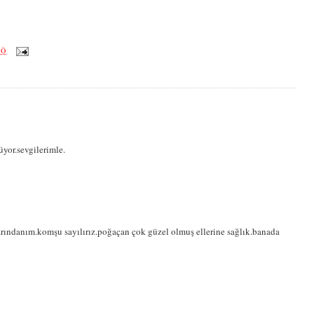
ÖÖ
üyor.sevgilerimle.
rındanım.komşu sayılırız.poğaçan çok güzel olmuş ellerine sağlık.banada