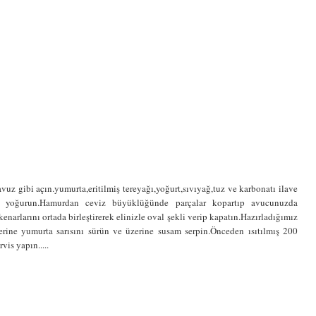
uz gibi açın.yumurta,eritilmiş tereyağı,yoğurt,sıvıyağ,tuz ve karbonatı ilave
dar yoğurun.Hamurdan ceviz büyüklüğünde parçalar kopartıp avucunuzda
enarlarını ortada birleştirerek elinizle oval şekli verip kapatın.Hazırladığımız
zerine yumurta sarısını sürün ve üzerine susam serpin.Önceden ısıtılmış 200
vis yapın.....