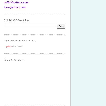
pelin@pelince.com
www.pelince.com
BU BLOGDA ARA
PELINCE'S FAN BOX
pelince
on Facebook
İZLEYICILER