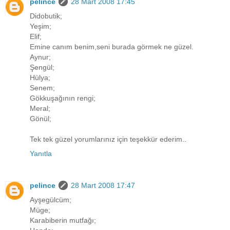
pelince
28 Mart 2008 17:45
Didobutik;
Yeşim;
Elif;
Emine canım benim,seni burada görmek ne güzel.
Aynur;
Şengül;
Hülya;
Senem;
Gökkuşağının rengi;
Meral;
Gönül;
Tek tek güzel yorumlarınız için teşekkür ederim..
Yanıtla
pelince
28 Mart 2008 17:47
Ayşegülcüm;
Müge;
Karabiberin mutfağı;