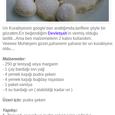
Un Kurabiyesini google'dan arattığımda,tariflere şöyle bir
gözattım.En beğendiğim
Devletşah
'ın vermiş olduğu
tarifdi...Ama ben malzemelerin 2 katını kullandım.
Veeeee Muhteşem güzel,şahanemi şahane bir un kurabiyesi
oldu....
Malzemeler:
- 250 gr tereyağ veya margarin
- 1 çay bardağı sıvı yağ
- 4 yemek kaşığı pudra şekeri
- 4 yemek kaşığı buğday nişastası
- 1 paket vanilya
- 4 su bardağı un ( alabildiği kadar un )
Üzeri için:
pudra şekeri
Yapılışı: