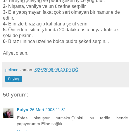
1-
Tereyağ ,sıvıyağ ve pudra şekeri iyice yoğrulur.
2-
Nişasta, vanilya ve un üzerine serpilir.
3-
Ele yapışmayan fakat çok sert olmayan bir hamur elde
edilir.
4-
Elinizle biraz açıp kalıplarla şekil verin.
5-
Önceden ısıtılmış fırında 20 dakika üstü beyaz kalıcak
şekilde pişirin.
6-
Biraz ılınınca üzerine bolca pudra şekeri serpin...
Afiyet olsun..
pelince
zaman:
3/26/2008 09:40:00 ÖÖ
Paylaş
50 yorum:
Fulya
26 Mart 2008 11:31
Enfes olmuştur mutlaka.Çünkü bu tarifle bende
yapıyorumm.Eline sağlık.