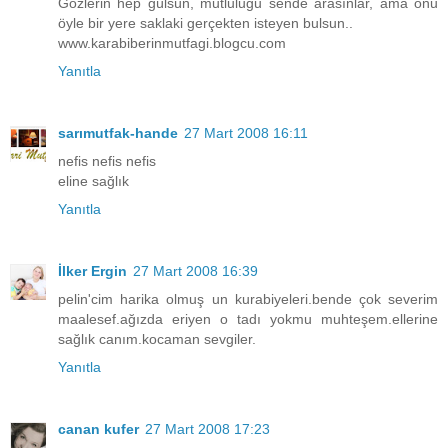
Gözlerin hep gülsün, mutluluğu sende arasınlar, ama onu
öyle bir yere saklaki gerçekten isteyen bulsun..
www.karabiberinmutfagi.blogcu.com
Yanıtla
sarımutfak-hande
27 Mart 2008 16:11
nefis nefis nefis
eline sağlık
Yanıtla
İlker Ergin
27 Mart 2008 16:39
pelin'cim harika olmuş un kurabiyeleri.bende çok severim
maalesef.ağızda eriyen o tadı yokmu muhteşem.ellerine
sağlık canım.kocaman sevgiler.
Yanıtla
canan kufer
27 Mart 2008 17:23