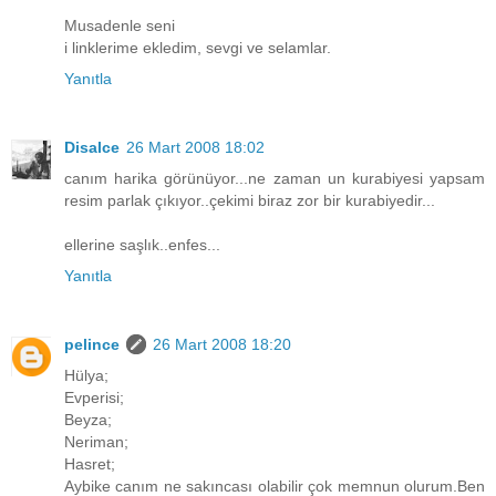
Musadenle seni
i linklerime ekledim, sevgi ve selamlar.
Yanıtla
Disalce
26 Mart 2008 18:02
canım harika görünüyor...ne zaman un kurabiyesi yapsam
resim parlak çıkıyor..çekimi biraz zor bir kurabiyedir...
ellerine saşlık..enfes...
Yanıtla
pelince
26 Mart 2008 18:20
Hülya;
Evperisi;
Beyza;
Neriman;
Hasret;
Aybike canım ne sakıncası olabilir çok memnun olurum.Ben