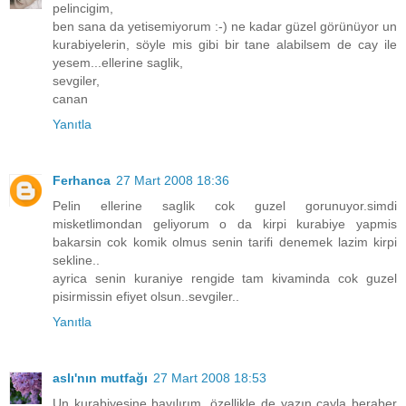
pelincigim,
ben sana da yetisemiyorum :-) ne kadar güzel görünüyor un
kurabiyelerin, söyle mis gibi bir tane alabilsem de cay ile
yesem...ellerine saglik,
sevgiler,
canan
Yanıtla
Ferhanca
27 Mart 2008 18:36
Pelin ellerine saglik cok guzel gorunuyor.simdi
misketlimondan geliyorum o da kirpi kurabiye yapmis
bakarsin cok komik olmus senin tarifi denemek lazim kirpi
sekline..
ayrica senin kuraniye rengide tam kivaminda cok guzel
pisirmissin efiyet olsun..sevgiler..
Yanıtla
aslı'nın mutfağı
27 Mart 2008 18:53
Un kurabiyesine bayılırım, özellikle de yazın çayla beraber