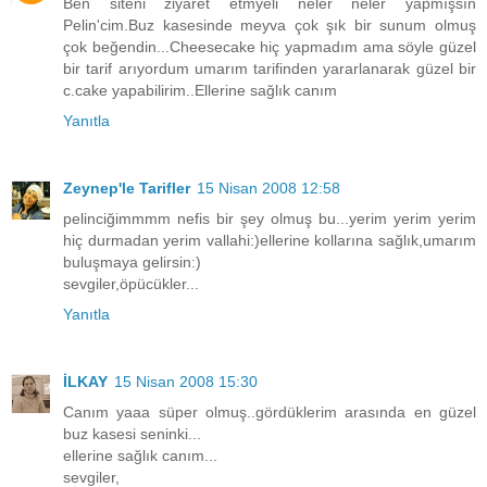
Ben siteni ziyaret etmyeli neler neler yapmışsın
Pelin'cim.Buz kasesinde meyva çok şık bir sunum olmuş
çok beğendin...Cheesecake hiç yapmadım ama söyle güzel
bir tarif arıyordum umarım tarifinden yararlanarak güzel bir
c.cake yapabilirim..Ellerine sağlık canım
Yanıtla
Zeynep'le Tarifler
15 Nisan 2008 12:58
pelinciğimmmm nefis bir şey olmuş bu...yerim yerim yerim
hiç durmadan yerim vallahi:)ellerine kollarına sağlık,umarım
buluşmaya gelirsin:)
sevgiler,öpücükler...
Yanıtla
İLKAY
15 Nisan 2008 15:30
Canım yaaa süper olmuş..gördüklerim arasında en güzel
buz kasesi seninki...
ellerine sağlık canım...
sevgiler,