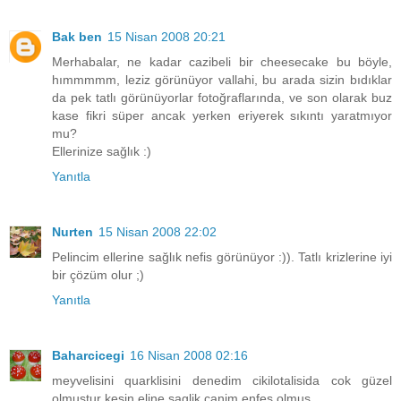
Bak ben
15 Nisan 2008 20:21
Merhabalar, ne kadar cazibeli bir cheesecake bu böyle,
hımmmmm, leziz görünüyor vallahi, bu arada sizin bıdıklar
da pek tatlı görünüyorlar fotoğraflarında, ve son olarak buz
kase fikri süper ancak yerken eriyerek sıkıntı yaratmıyor
mu?
Ellerinize sağlık :)
Yanıtla
Nurten
15 Nisan 2008 22:02
Pelincim ellerine sağlık nefis görünüyor :)). Tatlı krizlerine iyi
bir çözüm olur ;)
Yanıtla
Baharcicegi
16 Nisan 2008 02:16
meyvelisini quarklisini denedim cikilotalisida cok güzel
olmustur kesin,eline saglik canim enfes olmus