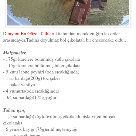
Dünyanı En Güzel Tatlıları
kitabından merak ettiğim lezzetler
arasındaydı.Tadına doyulmaz bol çikolatalı bir cheesecake oldu..
Malzemeler
- 175gr karelere bölünmüş sütlü çikolata
- 115gr karelere bölünmüş bitter çikolata
- 5 kutu labne peyniri (oda sıcaklığında)
- 1 su bardağı(200g) toz şeker
- 1 paket vanilya
- 4 yumurta(oda sıcaklığında)
- 3/4 su bardağı(175g)yoğurt
Taban için;
- 1,5 su bardağı(75g)dövülmüş çikolatalı bisküvi(eti burçak
çikolatalı)
- 6 yemek kaşığı (75g)eritilmiş tereyağı
- 1 çay kaşığı tarçın