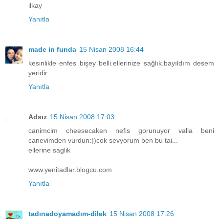
ilkay
Yanıtla
made in funda
15 Nisan 2008 16:44
kesinlikle enfes bişey belli.ellerinize sağlık.bayıldım desem
yeridir..
Yanıtla
Adsız
15 Nisan 2008 17:03
canimcim cheesecaken nefis gorunuyor valla beni
canevimden vurdun:))cok sevyorum ben bu tai...
ellerine saglik
www.yenitadlar.blogcu.com
Yanıtla
tadınadoyamadım-dilek
15 Nisan 2008 17:26