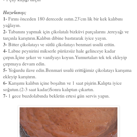
Hazırlanışı;
1-
Fırını önceden 180 derecede ısıtın.23'cm lik bir kek kalıbını
yağlayın.
2-
Tabanını yapmak için çikolatalı bizküvi parçalarını ,tereyağı ve
tarçınla karıştırın.Kalıbın dibine bastırarak iyice yayın.
3-
Bitter çikolatayı ve sütlü çikolatayı benmari usulü eritin.
4-
Labne peynirini mikserle pürüzsüz hale gelinceye kadar
çırpın.İçine şeker ve vanilyayı koyun.Yumurtaları tek tek ekleyip
çırpmaya devam edin.
5-
Yoğurdu ilave edin.Benmari usulü erittiğimiz çikolatayı karışıma
ekleyip karıştırın.
6-
Karışımı kalıbın içine boşaltın ve 1 saat pişirin.Kalıpta iyice
soğutun.(2-3 saat kadar)Sonra kalıptan çıkartın.
7-
1 gece buzdolabında bekletin ertesi gün servis yapın.