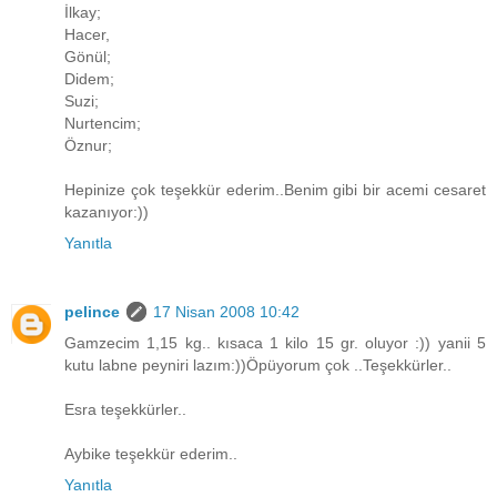
İlkay;
Hacer,
Gönül;
Didem;
Suzi;
Nurtencim;
Öznur;
Hepinize çok teşekkür ederim..Benim gibi bir acemi cesaret
kazanıyor:))
Yanıtla
pelince
17 Nisan 2008 10:42
Gamzecim 1,15 kg.. kısaca 1 kilo 15 gr. oluyor :)) yanii 5
kutu labne peyniri lazım:))Öpüyorum çok ..Teşekkürler..
Esra teşekkürler..
Aybike teşekkür ederim..
Yanıtla