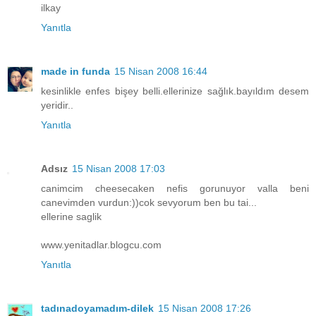
ilkay
Yanıtla
made in funda
15 Nisan 2008 16:44
kesinlikle enfes bişey belli.ellerinize sağlık.bayıldım desem
yeridir..
Yanıtla
Adsız
15 Nisan 2008 17:03
canimcim cheesecaken nefis gorunuyor valla beni
canevimden vurdun:))cok sevyorum ben bu tai...
ellerine saglik
www.yenitadlar.blogcu.com
Yanıtla
tadınadoyamadım-dilek
15 Nisan 2008 17:26