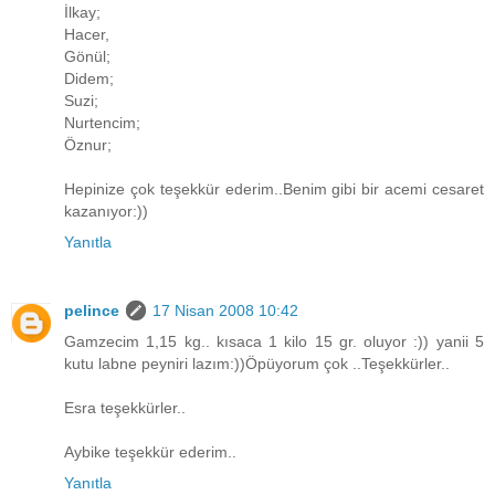
İlkay;
Hacer,
Gönül;
Didem;
Suzi;
Nurtencim;
Öznur;
Hepinize çok teşekkür ederim..Benim gibi bir acemi cesaret
kazanıyor:))
Yanıtla
pelince
17 Nisan 2008 10:42
Gamzecim 1,15 kg.. kısaca 1 kilo 15 gr. oluyor :)) yanii 5
kutu labne peyniri lazım:))Öpüyorum çok ..Teşekkürler..
Esra teşekkürler..
Aybike teşekkür ederim..
Yanıtla