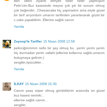
Ben siteni ziyaret etmyeli neler neler yapmışsın
Pelin'cim.Buz kasesinde meyva çok şık bir sunum olmuş
çok beğendin...Cheesecake hiç yapmadım ama söyle güzel
bir tarif arıyordum umarım tarifinden yararlanarak güzel bir
c.cake yapabilirim..Ellerine sağlık canım
Yanıtla
Zeynep'le Tarifler
15 Nisan 2008 12:58
pelinciğimmmm nefis bir şey olmuş bu...yerim yerim yerim
hiç durmadan yerim vallahi:)ellerine kollarına sağlık,umarım
buluşmaya gelirsin:)
sevgiler,öpücükler...
Yanıtla
İLKAY
15 Nisan 2008 15:30
Canım yaaa süper olmuş..gördüklerim arasında en güzel
buz kasesi seninki...
ellerine sağlık canım...
sevgiler,