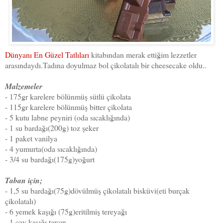
Dünyanı En Güzel Tatlıları
kitabından merak ettiğim lezzetler
arasındaydı.Tadına doyulmaz bol çikolatalı bir cheesecake oldu..
Malzemeler
- 175gr karelere bölünmüş sütlü çikolata
- 115gr karelere bölünmüş bitter çikolata
- 5 kutu labne peyniri (oda sıcaklığında)
- 1 su bardağı(200g) toz şeker
- 1 paket vanilya
- 4 yumurta(oda sıcaklığında)
- 3/4 su bardağı(175g)yoğurt
Taban için;
- 1,5 su bardağı(75g)dövülmüş çikolatalı bisküvi(eti burçak
çikolatalı)
- 6 yemek kaşığı (75g)eritilmiş tereyağı
- 1 çay kaşığı tarçın