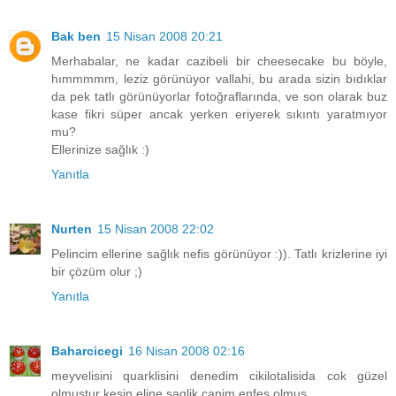
Bak ben
15 Nisan 2008 20:21
Merhabalar, ne kadar cazibeli bir cheesecake bu böyle,
hımmmmm, leziz görünüyor vallahi, bu arada sizin bıdıklar
da pek tatlı görünüyorlar fotoğraflarında, ve son olarak buz
kase fikri süper ancak yerken eriyerek sıkıntı yaratmıyor
mu?
Ellerinize sağlık :)
Yanıtla
Nurten
15 Nisan 2008 22:02
Pelincim ellerine sağlık nefis görünüyor :)). Tatlı krizlerine iyi
bir çözüm olur ;)
Yanıtla
Baharcicegi
16 Nisan 2008 02:16
meyvelisini quarklisini denedim cikilotalisida cok güzel
olmustur kesin,eline saglik canim enfes olmus