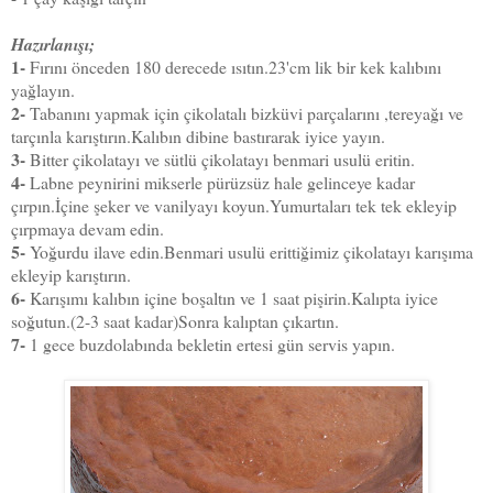
Hazırlanışı;
1-
Fırını önceden 180 derecede ısıtın.23'cm lik bir kek kalıbını
yağlayın.
2-
Tabanını yapmak için çikolatalı bizküvi parçalarını ,tereyağı ve
tarçınla karıştırın.Kalıbın dibine bastırarak iyice yayın.
3-
Bitter çikolatayı ve sütlü çikolatayı benmari usulü eritin.
4-
Labne peynirini mikserle pürüzsüz hale gelinceye kadar
çırpın.İçine şeker ve vanilyayı koyun.Yumurtaları tek tek ekleyip
çırpmaya devam edin.
5-
Yoğurdu ilave edin.Benmari usulü erittiğimiz çikolatayı karışıma
ekleyip karıştırın.
6-
Karışımı kalıbın içine boşaltın ve 1 saat pişirin.Kalıpta iyice
soğutun.(2-3 saat kadar)Sonra kalıptan çıkartın.
7-
1 gece buzdolabında bekletin ertesi gün servis yapın.