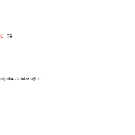
ÖÖ
üyorlar, elerinize sağlık.