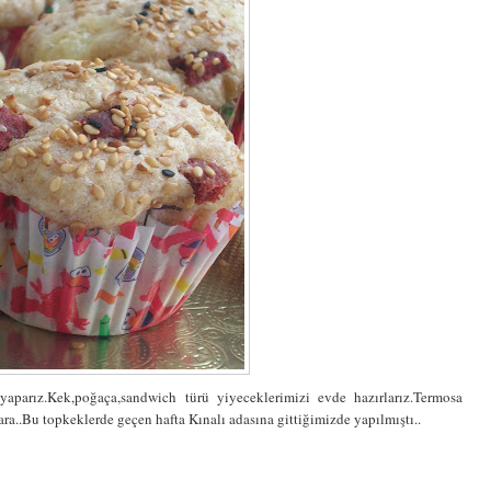
 yaparız.Kek,poğaça,sandwich türü yiyeceklerimizi evde hazırlarız.Termosa
a..Bu topkeklerde geçen hafta Kınalı adasına gittiğimizde yapılmıştı..