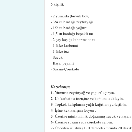
6 kişilik
- 2 yumurta (büyük boy)
- 3/4 su bardağı zeytinyağı
- 1/2 su bardağı yoğurt
- 1,5 su bardağı kepekli un
- 2 çay kaşığı kabartma tozu
- 1 fiske karbonat
- 1 fiske tuz
- Sucuk
- Kaşar peyniri
- Susam-Çörekotu
Hazırlanışı;
1
- Yumurta,zeytinyağ ve yoğurt'u çırpın.
2
- Un,karbatma tozu,tuz ve karbonatı ekleyin.
3
- Topkek kalıplarına yağlı kağıtları yerleştirin.
4
- İçine kek karışımı koyun .
5
- Üzerine minik minik doğranmış sucuk ve kaşarı k
6
- Üzerine susam yada çörekotu serpin.
7
- Önceden ısıtılmış 170 derecelik fırında 20 dakika