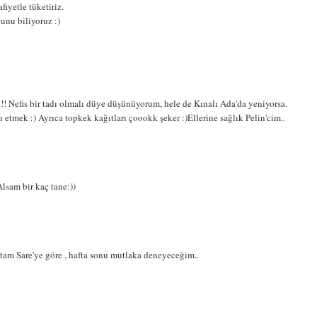
fiyetle tüketiriz.
unu biliyoruz :)
 Nefis bir tadı olmalı düye düşünüyorum, hele de Kınalı Ada'da yeniyorsa.
tı etmek :) Ayrıca topkek kağıtları çoookk şeker :)Ellerine sağlık Pelin'cim..
lsam bir kaç tane:))
 tam Sare'ye göre , hafta sonu mutlaka deneyeceğim..