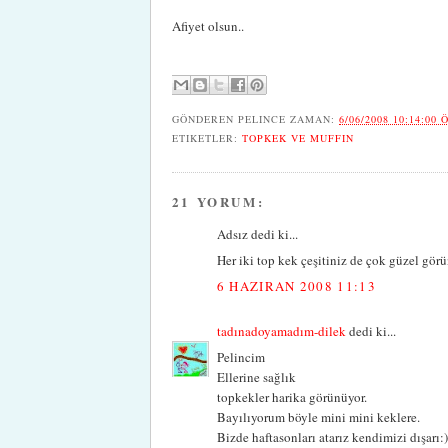
Afiyet olsun..
GÖNDEREN
PELINCE
ZAMAN:
6/06/2008 10:14:00 
ETIKETLER:
TOPKEK VE MUFFIN
21 YORUM:
Adsız dedi ki...
Her iki top kek çeşitiniz de çok güzel görün
6 HAZIRAN 2008 11:13
tadınadoyamadım-dilek
dedi ki...
Pelincim
Ellerine sağlık
topkekler harika görünüyor.
Bayılıyorum böyle mini mini keklere.
Bizde haftasonları atarız kendimizi dışarı:)