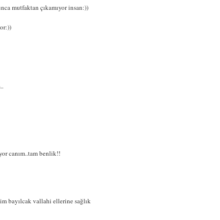
lunca mutfaktan çıkamıyor insan:))
or:))
..
yor canım..tam benlik!!
m bayılcak vallahi ellerine sağlık