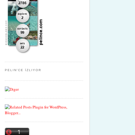
PELIN'CE İZLIYOR