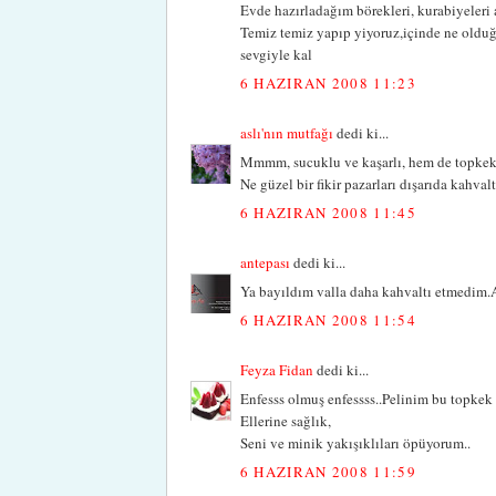
Evde hazırladağım börekleri, kurabiyeleri a
Temiz temiz yapıp yiyoruz,içinde ne olduğ
sevgiyle kal
6 HAZIRAN 2008 11:23
aslı'nın mutfağı
dedi ki...
Mmmm, sucuklu ve kaşarlı, hem de topkek!!
Ne güzel bir fikir pazarları dışarıda kahval
6 HAZIRAN 2008 11:45
antepası
dedi ki...
Ya bayıldım valla daha kahvaltı etmedim.A
6 HAZIRAN 2008 11:54
Feyza Fidan
dedi ki...
Enfesss olmuş enfessss..Pelinim bu topkek
Ellerine sağlık,
Seni ve minik yakışıklıları öpüyorum..
6 HAZIRAN 2008 11:59