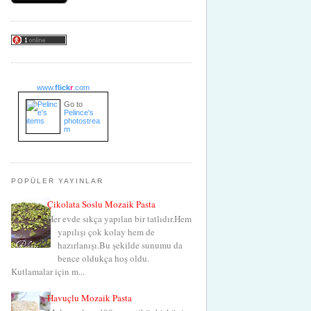
www.
flick
r
.com
Go to
Pelince's
photostrea
m
POPÜLER YAYINLAR
Çikolata Soslu Mozaik Pasta
Her evde sıkça yapılan bir tatlıdır.Hem
yapılışı çok kolay hem de
hazırlanışı.Bu şekilde sunumu da
bence oldukça hoş oldu.
Kutlamalar için m...
Havuçlu Mozaik Pasta