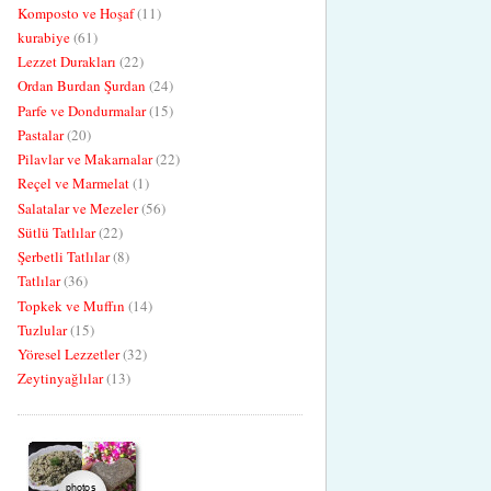
Komposto ve Hoşaf
(11)
kurabiye
(61)
Lezzet Durakları
(22)
Ordan Burdan Şurdan
(24)
Parfe ve Dondurmalar
(15)
Pastalar
(20)
Pilavlar ve Makarnalar
(22)
Reçel ve Marmelat
(1)
Salatalar ve Mezeler
(56)
Sütlü Tatlılar
(22)
Şerbetli Tatlılar
(8)
Tatlılar
(36)
Topkek ve Muffın
(14)
Tuzlular
(15)
Yöresel Lezzetler
(32)
Zeytinyağlılar
(13)