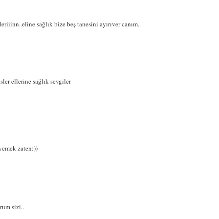
riiinn..eline sağlık bize beş tanesini ayırıver canım..
ler ellerine sağlık sevgiler
yemek zaten:))
um sizi..