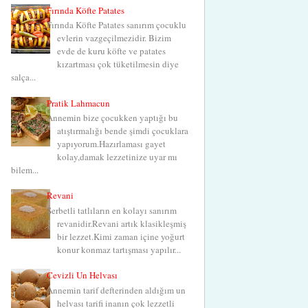
Fırında Köfte Patates
Fırında Köfte Patates sanırım çocuklu
evlerin vazgeçilmezidir. Bizim
evde de kuru köfte ve patates
kızartması çok tüketilmesin diye
salça...
Pratik Lahmacun
Annemin bize çocukken yaptığı bu
atıştırmalığı bende şimdi çocuklara
yapıyorum.Hazırlaması gayet
kolay,damak lezzetinize uyar mı
bilem...
Revani
Şerbetli tatlıların en kolayı sanırım
revanidir.Revani artık klasikleşmiş
bir lezzet.Kimi zaman içine yoğurt
konur konmaz tartışması yapılır...
Cevizli Un Helvası
Annemin tarif defterinden aldığım un
helvası tarifi inanın çok lezzetli