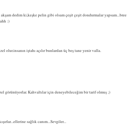
 akşam dedim ki,keşke pelin gibi olsam çeşit çeşit dondurmalar yapsam...bree
ahh :)
el olur.insanın iştahı açılır bunlardan üç beş tane yenir valla.
zel görünüyorlar. Kahvaltılar için deneyebileceğim bir tarif olmuş ;)
ırlar...ellerine sağlık canım...Sevgiler...