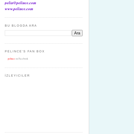
pelin@pelince.com
www.pelince.com
BU BLOGDA ARA
PELINCE'S FAN BOX
pelince
on Facebook
İZLEYICILER