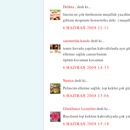
Delfina ;
dedi ki...
lincim ne çok üretkensin maşallah yaa,dün
gibisin desperate housewifes deki :) maşall
6 HAZIRAN 2008 12:11
sarımutfak-hande
dedi ki...
temiz havada yapılan kahvaltılarda ayrı güz
ellerine sağlık canım benim
öptüm kocaman kocaman
6 HAZIRAN 2008 14:35
Nurten
dedi ki...
Pelincim ellerine sağlık, top kekler çok gü
6 HAZIRAN 2008 15:06
Gönülünce Lezzetler
dedi ki...
Bayılırım top keklere kahvaltıyada çok yakış
6 HAZIRAN 2008 15:18