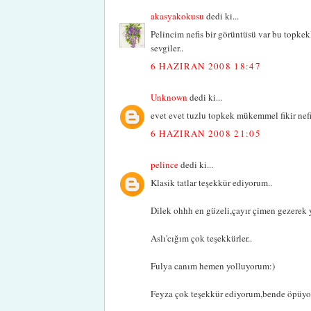
akasyakokusu
dedi ki...
Pelincim nefis bir görüntüsü var bu topkekle
sevgiler..
6 HAZIRAN 2008 18:47
Unknown
dedi ki...
evet evet tuzlu topkek mükemmel fikir nefis
6 HAZIRAN 2008 21:05
pelince
dedi ki...
Klasik tatlar teşekkür ediyorum..
Dilek ohhh en güzeli,çayır çimen gezerek 
Aslı'cığım çok teşekkürler..
Fulya canım hemen yolluyorum:)
Feyza çok teşekkür ediyorum,bende öpüyor