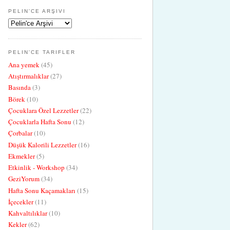
PELIN'CE ARŞIVI
PELIN'CE TARIFLER
Ana yemek
(45)
Atıştırmalıklar
(27)
Basında
(3)
Börek
(10)
Çocuklara Özel Lezzetler
(22)
Çocuklarla Hafta Sonu
(12)
Çorbalar
(10)
Düşük Kalorili Lezzetler
(16)
Ekmekler
(5)
Etkinlik - Workshop
(34)
GeziYorum
(34)
Hafta Sonu Kaçamakları
(15)
İçecekler
(11)
Kahvaltılıklar
(10)
Kekler
(62)