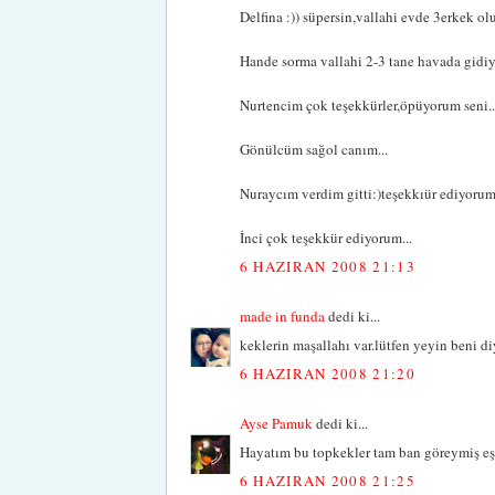
Delfina :)) süpersin,vallahi evde 3erkek o
Hande sorma vallahi 2-3 tane havada gidiy
Nurtencim çok teşekkürler,öpüyorum seni..
Gönülcüm sağol canım...
Nuraycım verdim gitti:)teşekkıür ediyorum
İnci çok teşekkür ediyorum...
6 HAZIRAN 2008 21:13
made in funda
dedi ki...
keklerin maşallahı var.lütfen yeyin beni di
6 HAZIRAN 2008 21:20
Ayse Pamuk
dedi ki...
Hayatım bu topkekler tam ban göreymiş eşi
6 HAZIRAN 2008 21:25