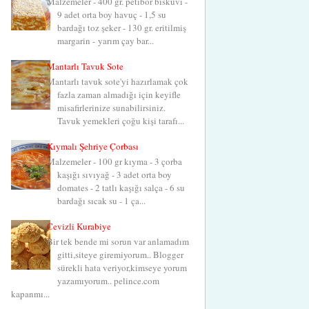
Malzemeler - 400 gr. petibör bisküvi -
9 adet orta boy havuç - 1,5 su
bardağı toz şeker - 130 gr. eritilmiş
margarin - yarım çay bar...
Mantarlı Tavuk Sote
Mantarlı tavuk sote'yi hazırlamak çok
fazla zaman almadığı için keyifle
misafirlerinize sunabilirsiniz.
Tavuk yemekleri çoğu kişi tarafı...
Kıymalı Şehriye Çorbası
Malzemeler - 100 gr kıyma - 3 çorba
kaşığı sıvıyağ - 3 adet orta boy
domates - 2 tatlı kaşığı salça - 6 su
bardağı sıcak su - 1 ça...
Cevizli Kurabiye
Bir tek bende mi sorun var anlamadım
gitti,siteye giremiyorum.. Blogger
sürekli hata veriyor,kimseye yorum
yazamıyorum.. pelince.com
kapanmı...