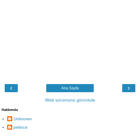
‹
›
Ana Sayfa
Web sürümünü görüntüle
Hakkımda
Unknown
pelince