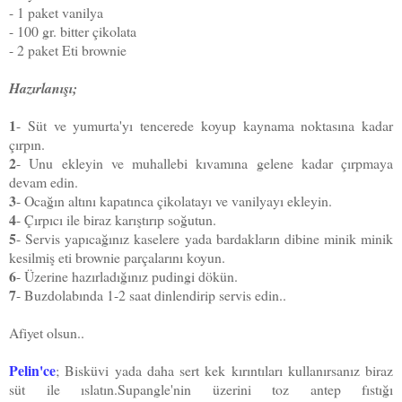
- 1 paket vanilya
- 100 gr. bitter çikolata
- 2 paket Eti brownie
Hazırlanışı;
1
- Süt ve yumurta'yı tencerede koyup kaynama noktasına kadar
çırpın.
2
- Unu ekleyin ve muhallebi kıvamına gelene kadar çırpmaya
devam edin.
3
- Ocağın altını kapatınca çikolatayı ve vanilyayı ekleyin.
4
- Çırpıcı ile biraz karıştırıp soğutun.
5
- Servis yapıcağınız kaselere yada bardakların dibine minik minik
kesilmiş eti brownie parçalarını koyun.
6
- Üzerine hazırladığınız pudingi dökün.
7
- Buzdolabında 1-2 saat dinlendirip servis edin..
Afiyet olsun..
Pelin'ce
; Bisküvi yada daha sert kek kırıntıları kullanırsanız biraz
süt ile ıslatın.Supangle'nin üzerini toz antep fıstığı