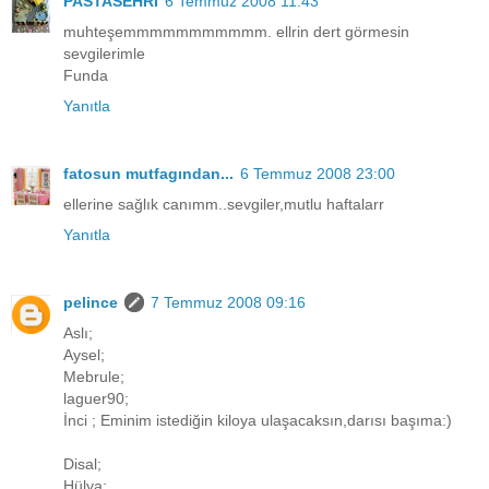
PASTASEHRİ
6 Temmuz 2008 11:43
muhteşemmmmmmmmmmm. ellrin dert görmesin
sevgilerimle
Funda
Yanıtla
fatosun mutfagından...
6 Temmuz 2008 23:00
ellerine sağlık canımm..sevgiler,mutlu haftalarr
Yanıtla
pelince
7 Temmuz 2008 09:16
Aslı;
Aysel;
Mebrule;
laguer90;
İnci ; Eminim istediğin kiloya ulaşacaksın,darısı başıma:)
Disal;
Hülya;