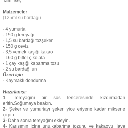
Tarifi ise;
Malzemeler
(125ml su bardağı)
- 4 yumurta
- 150 g tereyağı
- 1,5 su bardağı tozşeker
- 150 g ceviz
- 3,5 yemek kaşığı kakao
- 160 g bitter çikolata
- 1 çay kaşığı kabartma tozu
- 2 su bardağı un
Üzeri için
- Kaymaklı dondurma
Hazırlanışı;
1
- Tereyağını bir sos tenceresinde kızdırmadan
eritin.Soğumaya bırakın.
2
- Şeker ve yumurtayı şeker iyice eriyene kadar mikserle
çırpın.
3
- Daha sonra tereyağını ekleyin.
4
- Karışımın içine unu,kabartma tozunu ve kakaoyu ilave