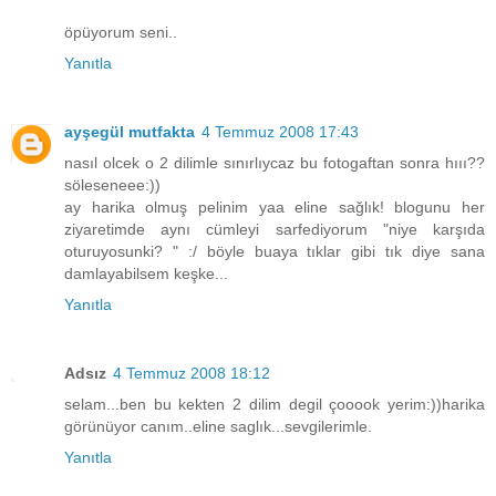
öpüyorum seni..
Yanıtla
ayşegül mutfakta
4 Temmuz 2008 17:43
nasıl olcek o 2 dilimle sınırlıycaz bu fotogaftan sonra hııı??
söleseneee:))
ay harika olmuş pelinim yaa eline sağlık! blogunu her
ziyaretimde aynı cümleyi sarfediyorum "niye karşıda
oturuyosunki? " :/ böyle buaya tıklar gibi tık diye sana
damlayabilsem keşke...
Yanıtla
Adsız
4 Temmuz 2008 18:12
selam...ben bu kekten 2 dilim degil çooook yerim:))harika
görünüyor canım..eline saglık...sevgilerimle.
Yanıtla