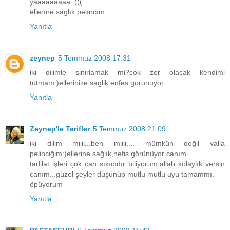
yaaaaaaaaa.:(((
ellerıne saglık pelıncım..
Yanıtla
zeynep
5 Temmuz 2008 17:31
iki dilimle sinirlamak mi?cok zor olacak kendimi
tutmam:)ellerinize saglik enfes gorunuyor
Yanıtla
Zeynep'le Tarifler
5 Temmuz 2008 21:09
iki dilim miiii...ben miiii.... mümkün değil valla
pelinciğim:)ellerine sağlık,nefis görünüyor canım...
tadilat işleri çok can sıkıcıdır biliyorum,allah kolaylık versin
canım...güzel şeyler düşünüp mutlu mutlu uyu tamammı.
öpüyorum
Yanıtla