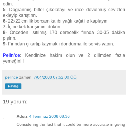
edin.
5
- Doğranmış bitter çikolatayı ve irice dövülmüş cevizleri
ekleyip karıştırın.
6
- 22
x
22'cm lik borcam kalıbı yağlı kağıt ile kaplayın.
7
- İçine kek karışımını dökün.
8
- Önceden ısıtılmış 170 derecelik fırında 30-35 dakika
pişirin.
9
- Fırından çıkartıp kaymaklı dondurma ile servis yapın.
Pelin'ce
: Kendinize hakim olun ve 2 dilimden fazla
yemeğin!!!
pelince
zaman:
7/04/2008 07:52:00 ÖÖ
Paylaş
19 yorum:
Adsız
4 Temmuz 2008 08:36
Considering the fact that it could be more accurate in giving