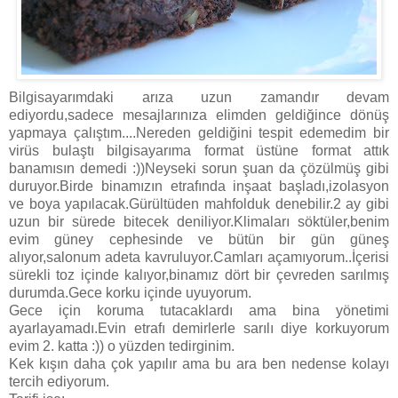
Bilgisayarımdaki arıza uzun zamandır devam
ediyordu,sadece mesajlarınıza elimden geldiğince dönüş
yapmaya çalıştım....Nereden geldiğini tespit edemedim bir
virüs bulaştı bilgisayarıma format üstüne format attık
banamısın demedi :))Neyseki sorun şuan da çözülmüş gibi
duruyor.Birde binamızın etrafında inşaat başladı,izolasyon
ve boya yapılacak.Gürültüden mahfolduk denebilir.2 ay gibi
uzun bir sürede bitecek deniliyor.Klimaları söktüler,benim
evim güney cephesinde ve bütün bir gün güneş
alıyor,salonum adeta kavruluyor.Camları açamıyorum..İçerisi
sürekli toz içinde kalıyor,binamız dört bir çevreden sarılmış
durumda.Gece korku içinde uyuyorum.
Gece için koruma tutacaklardı ama bina yönetimi
ayarlayamadı.Evin etrafı demirlerle sarılı diye korkuyorum
evim 2. katta :)) o yüzden tedirginim.
Kek kışın daha çok yapılır ama bu ara ben nedense kolayı
tercih ediyorum.