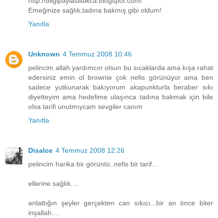
http://bilgipaylasildikca.blogspot.com/
Emeğinize sağlık,tadına bakmış gibi oldum!
Yanıtla
Unknown
4 Temmuz 2008 10:46
pelincim allah yardımcın olsun bu sıcaklarda ama kışa rahat
edersiniz emin ol brownie çok nefis görünüyor ama ben
sadece yutkunarak bakıyorum akapunkturla beraber sıkı
diyetteyim ama hedefime ulaşınca tadına bakmak için bile
olsa tarifi unutmıycam sevgiler canım
Yanıtla
Disalce
4 Temmuz 2008 12:26
pelincim harika bir görüntü..nefis bir tarif...
ellerine sağlık....
anlattığın şeyler gerçekten can sıkıcı...bir an önce biter
inşallah....