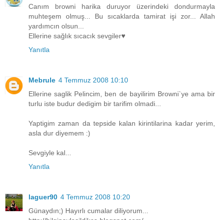
Canım browni harika duruyor üzerindeki dondurmayla
muhteşem olmuş... Bu sıcaklarda tamirat işi zor... Allah
yardımcın olsun...
Ellerine sağlık sıcacık sevgiler♥
Yanıtla
Mebrule
4 Temmuz 2008 10:10
Ellerine saglik Pelincim, ben de bayilirim Browni`ye ama bir
turlu iste budur dedigim bir tarifim olmadi...
Yaptigim zaman da tepside kalan kirintilarina kadar yerim,
asla dur diyemem :)
Sevgiyle kal...
Yanıtla
laguer90
4 Temmuz 2008 10:20
Günaydın;) Hayırlı cumalar diliyorum...