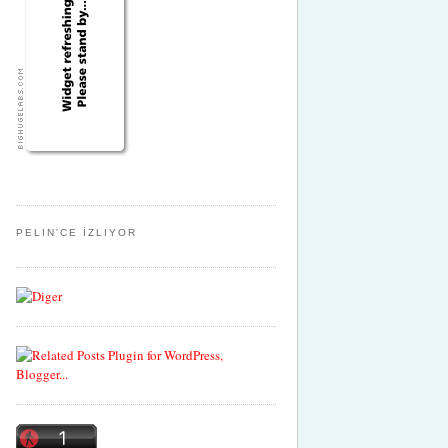
PELIN'CE İZLIYOR