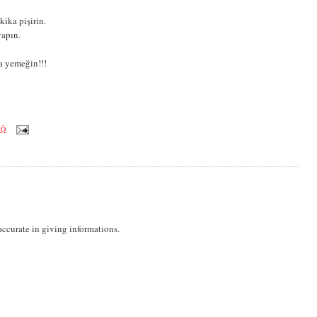
kika pişirin.
yapın.
a yemeğin!!!
ÖÖ
accurate in giving informations.