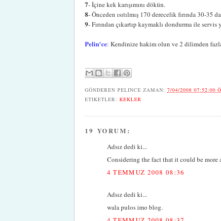
7
- İçine kek karışımını dökün.
8
- Önceden ısıtılmış 170 derecelik fırında 30-35 da
9
- Fırından çıkartıp kaymaklı dondurma ile servis 
Pelin'ce
: Kendinize hakim olun ve 2 dilimden fazl
GÖNDEREN
PELINCE
ZAMAN:
7/04/2008 07:52:00 
ETIKETLER:
KEKLER
19 YORUM:
Adsız dedi ki...
Considering the fact that it could be more 
4 TEMMUZ 2008 08:36
Adsız dedi ki...
wala pulos imo blog.
4 TEMMUZ 2008 08:37