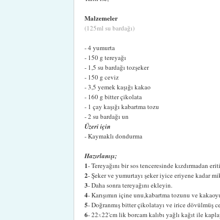
Malzemeler
(125ml su bardağı)
- 4 yumurta
- 150 g tereyağı
- 1,5 su bardağı tozşeker
- 150 g ceviz
- 3,5 yemek kaşığı kakao
- 160 g bitter çikolata
- 1 çay kaşığı kabartma tozu
- 2 su bardağı un
Üzeri için
- Kaymaklı dondurma
Hazırlanışı;
1
- Tereyağını bir sos tenceresinde kızdırmadan eri
2
- Şeker ve yumurtayı şeker iyice eriyene kadar mik
3
- Daha sonra tereyağını ekleyin.
4
- Karışımın içine unu,kabartma tozunu ve kakaoyu
5
- Doğranmış bitter çikolatayı ve irice dövülmüş cev
6
- 22
x
22'cm lik borcam kalıbı yağlı kağıt ile kapla