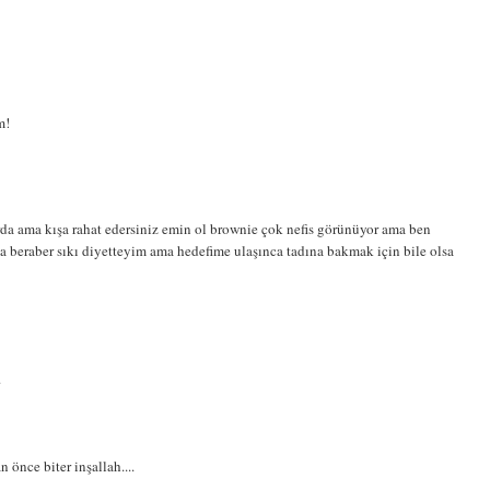
m!
rda ama kışa rahat edersiniz emin ol brownie çok nefis görünüyor ama ben
beraber sıkı diyetteyim ama hedefime ulaşınca tadına bakmak için bile olsa
.
n önce biter inşallah....