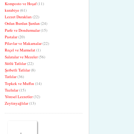
Komposto ve Hoşaf
(11)
kurabiye
(61)
Lezzet Durakları
(22)
Ordan Burdan Şurdan
(24)
Parfe ve Dondurmalar
(15)
Pastalar
(20)
Pilavlar ve Makarnalar
(22)
Reçel ve Marmelat
(1)
Salatalar ve Mezeler
(56)
Sütlü Tatlılar
(22)
Şerbetli Tatlılar
(8)
Tatlılar
(36)
Topkek ve Muffın
(14)
Tuzlular
(15)
Yöresel Lezzetler
(32)
Zeytinyağlılar
(13)