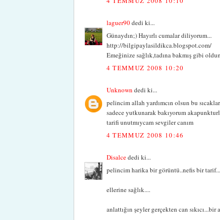
4 TEMMUZ 2008 10:10
laguer90
dedi ki...
Günaydın;) Hayırlı cumalar diliyorum...
http://bilgipaylasildikca.blogspot.com/
Emeğinize sağlık,tadına bakmış gibi oldu
4 TEMMUZ 2008 10:20
Unknown
dedi ki...
pelincim allah yardımcın olsun bu sıcakla
sadece yutkunarak bakıyorum akapunkturla 
tarifi unutmıycam sevgiler canım
4 TEMMUZ 2008 10:46
Disalce
dedi ki...
pelincim harika bir görüntü..nefis bir tarif..
ellerine sağlık....
anlattığın şeyler gerçekten can sıkıcı...bir a