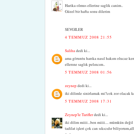
Harika olmus ellerine saglik canim..
Güzel bir hafta sonu dilerim
SEVGILER
4 TEMMUZ 2008 21:55
Saliha
dedi ki...
ama göruntu harıka nasıl hakım olucaz ken
ellerıne saglık pelıncım..
5 TEMMUZ 2008 01:56
zeynep
dedi ki...
iki dilimle sinirlamak mi?cok zor olacak 
5 TEMMUZ 2008 17:31
Zeynep'le Tarifler
dedi ki...
iki dilim miiii...ben miiii.... mümkün değil
tadilat işleri çok can sıkıcıdır biliyorum