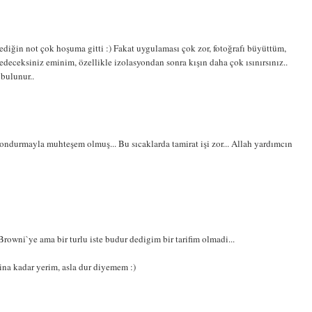
klediğin not çok hoşuma gitti :) Fakat uygulaması çok zor, fotoğrafı büyüttüm,
 edeceksiniz eminim, özellikle izolasyondan sonra kışın daha çok ısınırsınız..
bulunur..
ndurmayla muhteşem olmuş... Bu sıcaklarda tamirat işi zor... Allah yardımcın
Browni`ye ama bir turlu iste budur dedigim bir tarifim olmadi...
ina kadar yerim, asla dur diyemem :)