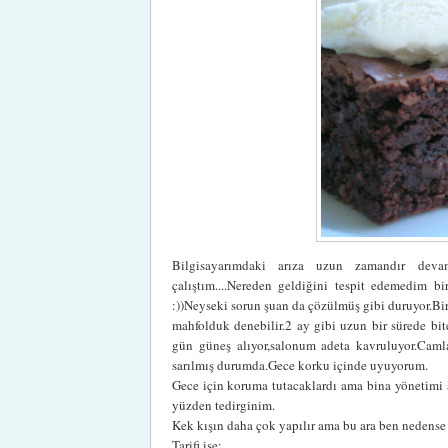
Bilgisayarımdaki arıza uzun zamandır deva
çalıştım....Nereden geldiğini tespit edemedim b
:))Neyseki sorun şuan da çözülmüş gibi duruyor.Bi
mahfolduk denebilir.2 ay gibi uzun bir sürede bi
gün güneş alıyor,salonum adeta kavruluyor.Camlar
sarılmış durumda.Gece korku içinde uyuyorum.
Gece için koruma tutacaklardı ama bina yönetimi a
yüzden tedirginim.
Kek kışın daha çok yapılır ama bu ara ben nedense 
Tarifi ise;