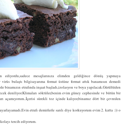
m ediyordu,sadece mesajlarınıza elimden geldiğince dönüş yapmaya
ir virüs bulaştı bilgisayarıma format üstüne format attık banamısın demedi
rde binamızın etrafında inşaat başladı,izolasyon ve boya yapılacak.Gürültüden
tecek deniliyor.Klimaları söktüler,benim evim güney cephesinde ve bütün bir
ı açamıyorum..İçerisi sürekli toz içinde kalıyor,binamız dört bir çevreden
yarlayamadı.Evin etrafı demirlerle sarılı diye korkuyorum evim 2. katta :)) o
kolayı tercih ediyorum.