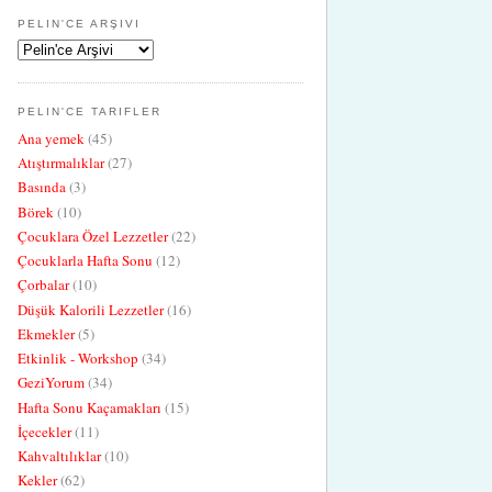
PELIN'CE ARŞIVI
PELIN'CE TARIFLER
Ana yemek
(45)
Atıştırmalıklar
(27)
Basında
(3)
Börek
(10)
Çocuklara Özel Lezzetler
(22)
Çocuklarla Hafta Sonu
(12)
Çorbalar
(10)
Düşük Kalorili Lezzetler
(16)
Ekmekler
(5)
Etkinlik - Workshop
(34)
GeziYorum
(34)
Hafta Sonu Kaçamakları
(15)
İçecekler
(11)
Kahvaltılıklar
(10)
Kekler
(62)