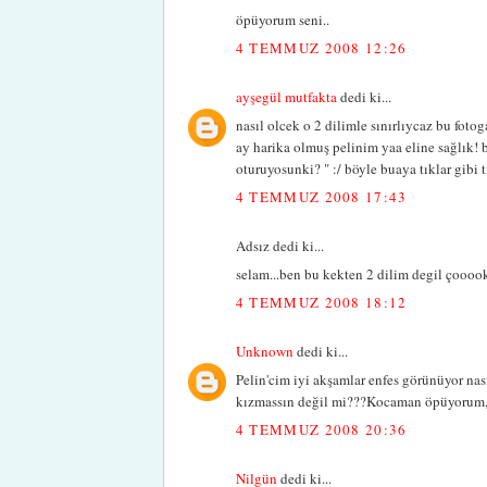
öpüyorum seni..
4 TEMMUZ 2008 12:26
ayşegül mutfakta
dedi ki...
nasıl olcek o 2 dilimle sınırlıycaz bu fotog
ay harika olmuş pelinim yaa eline sağlık!
oturuyosunki? " :/ böyle buaya tıklar gibi 
4 TEMMUZ 2008 17:43
Adsız dedi ki...
selam...ben bu kekten 2 dilim degil çooook
4 TEMMUZ 2008 18:12
Unknown
dedi ki...
Pelin'cim iyi akşamlar enfes görünüyor na
kızmassın değil mi???Kocaman öpüyorum,se
4 TEMMUZ 2008 20:36
Nilgün
dedi ki...