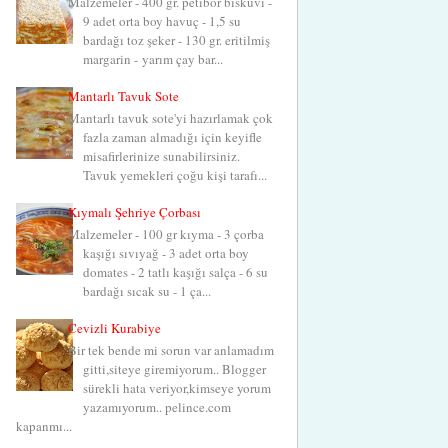
Malzemeler - 400 gr. petibör bisküvi -
9 adet orta boy havuç - 1,5 su
bardağı toz şeker - 130 gr. eritilmiş
margarin - yarım çay bar...
Mantarlı Tavuk Sote
Mantarlı tavuk sote'yi hazırlamak çok
fazla zaman almadığı için keyifle
misafirlerinize sunabilirsiniz.
Tavuk yemekleri çoğu kişi tarafı...
Kıymalı Şehriye Çorbası
Malzemeler - 100 gr kıyma - 3 çorba
kaşığı sıvıyağ - 3 adet orta boy
domates - 2 tatlı kaşığı salça - 6 su
bardağı sıcak su - 1 ça...
Cevizli Kurabiye
Bir tek bende mi sorun var anlamadım
gitti,siteye giremiyorum.. Blogger
sürekli hata veriyor,kimseye yorum
yazamıyorum.. pelince.com
kapanmı...