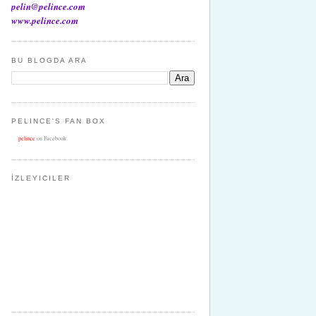
pelin@pelince.com
www.pelince.com
BU BLOGDA ARA
PELINCE'S FAN BOX
pelince
on Facebook
İZLEYICILER