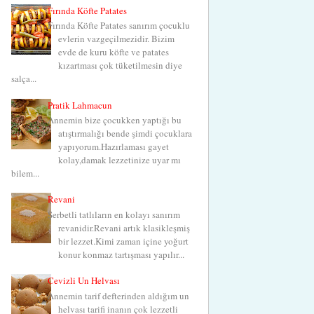
Fırında Köfte Patates
Fırında Köfte Patates sanırım çocuklu
evlerin vazgeçilmezidir. Bizim
evde de kuru köfte ve patates
kızartması çok tüketilmesin diye
salça...
Pratik Lahmacun
Annemin bize çocukken yaptığı bu
atıştırmalığı bende şimdi çocuklara
yapıyorum.Hazırlaması gayet
kolay,damak lezzetinize uyar mı
bilem...
Revani
Şerbetli tatlıların en kolayı sanırım
revanidir.Revani artık klasikleşmiş
bir lezzet.Kimi zaman içine yoğurt
konur konmaz tartışması yapılır...
Cevizli Un Helvası
Annemin tarif defterinden aldığım un
helvası tarifi inanın çok lezzetli