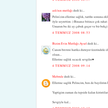
aslı'nın mutfağı
dedi ki...
Pelin'cim ellerine sağlık, tarifin sonuna e
öyle seyrettim :) Binanız bitince çok rahat
Umarım bu iki ay çabuk geçer ve bir bekçi 
4 TEMMUZ 2008 08:53
Bizim Evin Mutfağı-Aysel
dedi ki...
Canım browni harika duruyor üzerindeki do
olsun...
Ellerine sağlık sıcacık sevgiler♥
4 TEMMUZ 2008 09:14
Mebrule
dedi ki...
Ellerine saglik Pelincim, ben de bayilirim 
Yaptigim zaman da tepside kalan kirintilar
Sevgiyle kal...