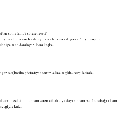
aftan sonra hııı?? söleseneee:))
 blogunu her ziyaretimde aynı cümleyi sarfediyorum "niye karşıda
tık diye sana damlayabilsem keşke...
 yerim:))harika görünüyor canım..eline saglık...sevgilerimle.
sıl canım çekti anlatamam zaten çikolataya dayanamam ben bu tabağı alsam
vgiyle kal...