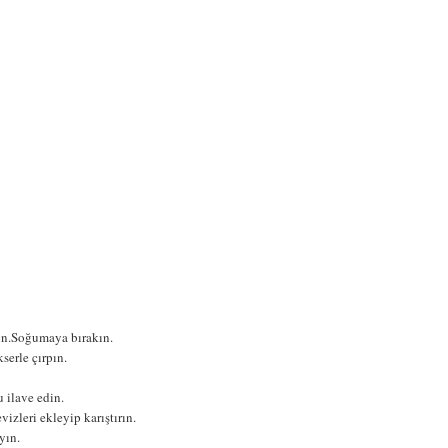
tin.Soğumaya bırakın.
serle çırpın.
 ilave edin.
izleri ekleyip karıştırın.
yın.