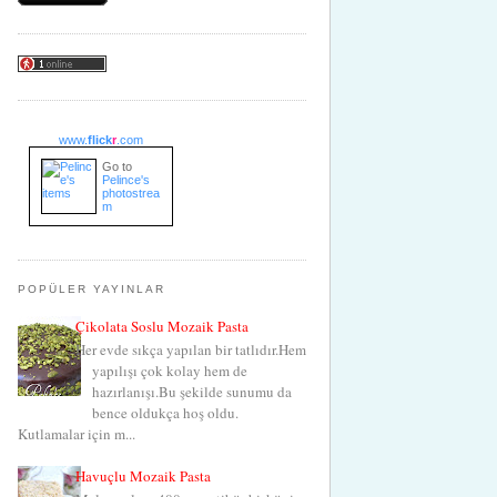
www.
flick
r
.com
Go to
Pelince's
photostrea
m
POPÜLER YAYINLAR
Çikolata Soslu Mozaik Pasta
Her evde sıkça yapılan bir tatlıdır.Hem
yapılışı çok kolay hem de
hazırlanışı.Bu şekilde sunumu da
bence oldukça hoş oldu.
Kutlamalar için m...
Havuçlu Mozaik Pasta