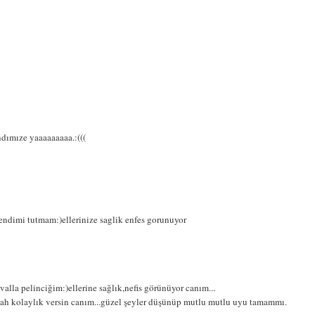
dımıze yaaaaaaaaa.:(((
kendimi tutmam:)ellerinize saglik enfes gorunuyor
 valla pelinciğim:)ellerine sağlık,nefis görünüyor canım...
,allah kolaylık versin canım...güzel şeyler düşünüp mutlu mutlu uyu tamammı.