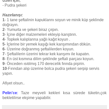
Üzeri için;
- Pudra şekeri
Hazırlanışı:
1
- 1 tane şeftalinin kapuklarını soyun ve minik küp şeklinde
doğrayın.
2
- Yumurta ve şekeri biraz çırpın.
3
- İçine diğer malzemeleri ekleyip karıştırın.
4
- Topkek kalıplarına yağlı kağıt koyun .
5
- İçlerine bir yemek kaşığı kek karışımından dökün.
6
- Üzerine doğranmış şeftalilerden koyun.
7
- Şeftalilerin üzerini tekrar kek karışımı ile kapatın.
8
- En üst kısmına dilim şeklinde şeftali parçası koyun.
9
- Önceden ısıtılmış 170 derecelik fırında pişirin.
10
-Fırından alıp üzerine bolca pudra şekeri serpip servis
yapın.
Afiyet olsun..
Pelin'ce
:
Taze meyveli kekleri kısa sürede tüketin,çok
bekletilirse ekşime yapabilir.