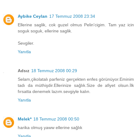
Aybike Ceylan
17 Temmuz 2008 23:34
Ellerine saglik, cok guzel olmus Pelin'cigim. Tam yaz icin
soguk soguk, ellerine saglik.
Sevgiler.
Yanıtla
Adsız
18 Temmuz 2008 00:29
Selam,çikolatalı parfeniz gerçekten enfes görünüyor.Eminim
tadı da müthişdir.Ellerinize sağlık.Size de afiyet olsun.İlk
fırsatta denemek lazım.sevgiyle kalın.
Yanıtla
Melek*
18 Temmuz 2008 00:50
harika olmuş yaww ellerine sağlık
Yanıtla