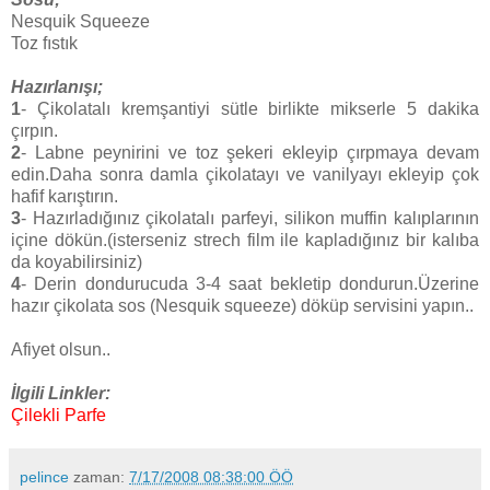
Nesquik Squeeze
Toz fıstık
Hazırlanışı;
1
- Çikolatalı kremşantiyi sütle birlikte mikserle 5 dakika
çırpın.
2
- Labne peynirini ve toz şekeri ekleyip çırpmaya devam
edin.Daha sonra damla çikolatayı ve vanilyayı ekleyip çok
hafif karıştırın.
3
- Hazırladığınız çikolatalı parfeyi, silikon muffin kalıplarının
içine dökün.(isterseniz strech film ile kapladığınız bir kalıba
da koyabilirsiniz)
4
- Derin dondurucuda 3-4 saat bekletip dondurun.Üzerine
hazır çikolata sos (Nesquik squeeze) döküp servisini yapın..
Afiyet olsun..
İlgili Linkler:
Çilekli Parfe
pelince
zaman:
7/17/2008 08:38:00 ÖÖ