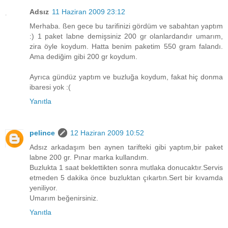
Adsız
11 Haziran 2009 23:12
Merhaba. ßen gece bu tarifinizi gördüm ve sabahtan yaptım
:) 1 paket labne demişsiniz 200 gr olanlardandır umarım,
zira öyle koydum. Hatta benim paketim 550 gram falandı.
Ama dediğim gibi 200 gr koydum.
Ayrıca gündüz yaptım ve buzluğa koydum, fakat hiç donma
ibaresi yok :(
Yanıtla
pelince
12 Haziran 2009 10:52
Adsız arkadaşım ben aynen tarifteki gibi yaptım,bir paket
labne 200 gr. Pınar marka kullandım.
Buzlukta 1 saat beklettikten sonra mutlaka donucaktır.Servis
etmeden 5 dakika önce buzluktan çıkartın.Sert bir kıvamda
yeniliyor.
Umarım beğenirsiniz.
Yanıtla