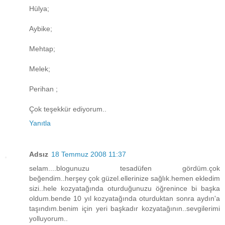
Hülya;
Aybike;
Mehtap;
Melek;
Perihan ;
Çok teşekkür ediyorum..
Yanıtla
Adsız
18 Temmuz 2008 11:37
selam....blogunuzu tesadüfen gördüm.çok
beğendim..herşey çok güzel.ellerinize sağlık.hemen ekledim
sizi..hele kozyatağında oturduğunuzu öğrenince bi başka
oldum.bende 10 yıl kozyatağında oturduktan sonra aydın'a
taşındım.benim için yeri başkadır kozyatağının..sevgilerimi
yolluyorum..