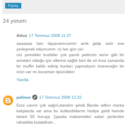
Paylaş
24 yorum:
Adsız
17 Temmuz 2008 11:37
aaaaaaa ben dayanamıcamm artık gelip sizin eve
yerleşmek istiyorumm :o) her gün cici
cici yemekler bııdıklar çok şanslı pelincim senin gibi bir
anneleri olduğu için ellerine sağlık ben de en kısa zamanda
bir muffin kalıbı edinip bunları yapmalıyım önereceğin bir
ürün var mı kocaman öpücüklerr
Yanıtla
pelince
17 Temmuz 2008 12:32
Esra canım çok sağol,utandım şimdi..Bende wilton marka
kalıplarda var ama bu kullandıklarım hediye geldi hemde
tanesi 50 kuruşa :))pasta malzemeleri satan yerlerden
rahatlıkla bulabilirsin...