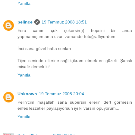
Yanıtla
pelince
19 Temmuz 2008 18:51
Esra canım çok şekersin:)) hepsini bir anda
yapmamıştım,ama uzun zamandır fotoğraflıyordum..
İnci sana güzel hafta sonları....
Tijen seninde ellerine sağlık,ikram etmek en güzeli...Şanslı
misafir demek ki!
Yanıtla
Unknown
19 Temmuz 2008 20:04
Pelin'cim maşallah sana süpersin ellerin dert görmesin
enfes lezzetler paylaşıyorsun iyi ki varsın öpüyorum...
Yanıtla