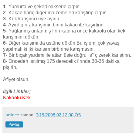
1
- Yumurta ve şekeri mikserle çırpın.
2
- Kakao hariç diğer malzemeleri karıştırıp çırpın.
3
- Kek karışımı ikiye ayırın.
4
- Ayırdığınız karışımın birini kakao ile kaşırtırın.
5
- Yağlanmş unlanmış fırın kabına önce kakaolu olan kek
karışımını dökün.
6
- Diğer karışımı da üstüne dökün.Bu işlemi çok yavaş
yapılmalı ki iki karışım birbirine karışmasın.
7
- Bir bıçak yardımı ile attan üste doğru "s" çizerek karıştırın.
8
- Önceden ısıtılmış 175 derecelik fırında 30-35 dakika
pişirin..
Afiyet olsun.
İlgili Linkler;
Kakaolu Kek
pelince
zaman:
7/19/2008 02:12:00 ÖS
Paylaş