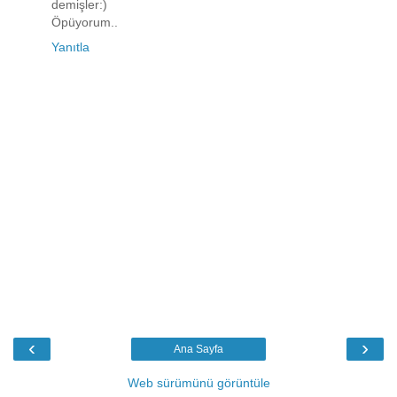
demişler:)
Öpüyorum..
Yanıtla
‹
›
Ana Sayfa
Web sürümünü görüntüle