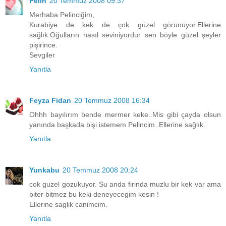
Pelin
20 Temmuz 2008 09:37
Merhaba Pelinciğim,
Kurabiye de kek de çok güzel görünüyor.Ellerine
sağlık.Oğulların nasıl seviniyordur sen böyle güzel şeyler
pişirince.
Sevgiler
Yanıtla
Feyza Fidan
20 Temmuz 2008 16:34
Ohhh bayılırım bende mermer keke..Mis gibi çayda olsun
yanında başkada bişi istemem Pelincim..Ellerine sağlık..
Yanıtla
Yunkabu
20 Temmuz 2008 20:24
cok guzel gozukuyor. Su anda firinda muzlu bir kek var ama
biter bitmez bu keki deneyecegim kesin !
Ellerine saglik canimcim.
Yanıtla