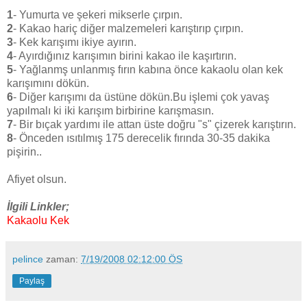
1
- Yumurta ve şekeri mikserle çırpın.
2
- Kakao hariç diğer malzemeleri karıştırıp çırpın.
3
- Kek karışımı ikiye ayırın.
4
- Ayırdığınız karışımın birini kakao ile kaşırtırın.
5
- Yağlanmş unlanmış fırın kabına önce kakaolu olan kek
karışımını dökün.
6
- Diğer karışımı da üstüne dökün.Bu işlemi çok yavaş
yapılmalı ki iki karışım birbirine karışmasın.
7
- Bir bıçak yardımı ile attan üste doğru "s" çizerek karıştırın.
8
- Önceden ısıtılmış 175 derecelik fırında 30-35 dakika
pişirin..
Afiyet olsun.
İlgili Linkler;
Kakaolu Kek
pelince
zaman:
7/19/2008 02:12:00 ÖS
Paylaş