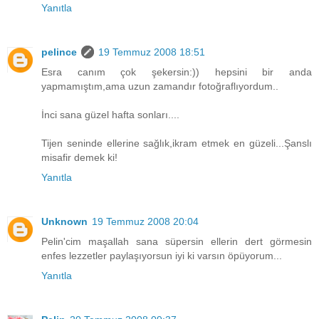
Yanıtla
pelince
19 Temmuz 2008 18:51
Esra canım çok şekersin:)) hepsini bir anda
yapmamıştım,ama uzun zamandır fotoğraflıyordum..
İnci sana güzel hafta sonları....
Tijen seninde ellerine sağlık,ikram etmek en güzeli...Şanslı
misafir demek ki!
Yanıtla
Unknown
19 Temmuz 2008 20:04
Pelin'cim maşallah sana süpersin ellerin dert görmesin
enfes lezzetler paylaşıyorsun iyi ki varsın öpüyorum...
Yanıtla