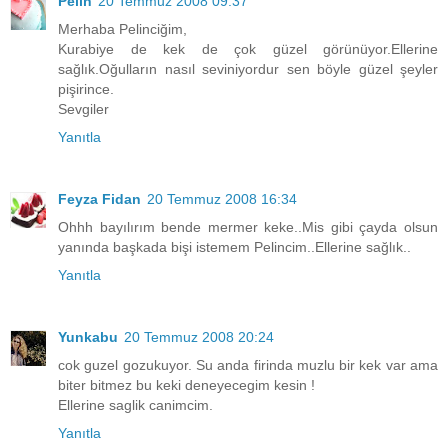
Pelin
20 Temmuz 2008 09:37
Merhaba Pelinciğim,
Kurabiye de kek de çok güzel görünüyor.Ellerine
sağlık.Oğulların nasıl seviniyordur sen böyle güzel şeyler
pişirince.
Sevgiler
Yanıtla
Feyza Fidan
20 Temmuz 2008 16:34
Ohhh bayılırım bende mermer keke..Mis gibi çayda olsun
yanında başkada bişi istemem Pelincim..Ellerine sağlık..
Yanıtla
Yunkabu
20 Temmuz 2008 20:24
cok guzel gozukuyor. Su anda firinda muzlu bir kek var ama
biter bitmez bu keki deneyecegim kesin !
Ellerine saglik canimcim.
Yanıtla