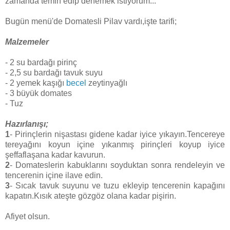
zamanda temin edip denemek istiyorum...
Bugün menü'de Domatesli Pilav vardı,işte tarifi;
Malzemeler
- 2 su bardağı pirinç
- 2,5 su bardağı tavuk suyu
- 2 yemek kaşığı
becel
zeytinyağlı
- 3 büyük domates
- Tuz
Hazırlanışı;
1
- Pirinçlerin nişastası gidene kadar iyice yıkayın.Tencereye
tereyağını koyun içine yıkanmış pirinçleri koyup iyice
şeffaflaşana kadar kavurun.
2
- Domateslerin kabuklarını soyduktan sonra rendeleyin ve
tencerenin içine ilave edin.
3
- Sıcak tavuk suyunu ve tuzu ekleyip tencerenin kapağını
kapatın.Kısık ateşte gözgöz olana kadar pişirin.
Afiyet olsun.