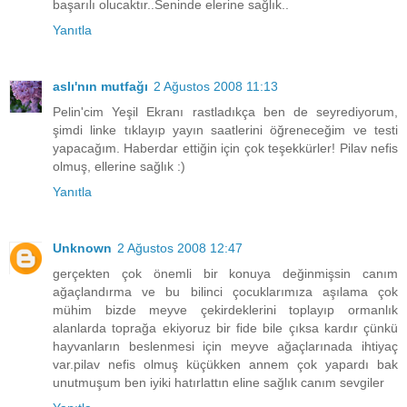
başarılı olucaktır..Seninde elerine sağlık..
Yanıtla
aslı'nın mutfağı
2 Ağustos 2008 11:13
Pelin'cim Yeşil Ekranı rastladıkça ben de seyrediyorum,
şimdi linke tıklayıp yayın saatlerini öğreneceğim ve testi
yapacağım. Haberdar ettiğin için çok teşekkürler! Pilav nefis
olmuş, ellerine sağlık :)
Yanıtla
Unknown
2 Ağustos 2008 12:47
gerçekten çok önemli bir konuya değinmişsin canım
ağaçlandırma ve bu bilinci çocuklarımıza aşılama çok
mühim bizde meyve çekirdeklerini toplayıp ormanlık
alanlarda toprağa ekiyoruz bir fide bile çıksa kardır çünkü
hayvanların beslenmesi için meyve ağaçlarınada ihtiyaç
var.pilav nefis olmuş küçükken annem çok yapardı bak
unutmuşum ben iyiki hatırlattın eline sağlık canım sevgiler