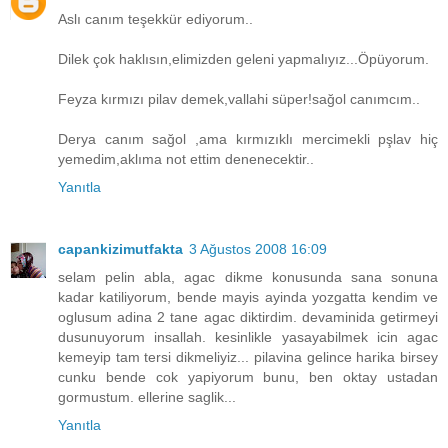
Aslı canım teşekkür ediyorum..
Dilek çok haklısın,elimizden geleni yapmalıyız...Öpüyorum.
Feyza kırmızı pilav demek,vallahi süper!sağol canımcım..
Derya canım sağol ,ama kırmızıklı mercimekli pşlav hiç
yemedim,aklıma not ettim denenecektir..
Yanıtla
capankizimutfakta
3 Ağustos 2008 16:09
selam pelin abla, agac dikme konusunda sana sonuna
kadar katiliyorum, bende mayis ayinda yozgatta kendim ve
oglusum adina 2 tane agac diktirdim. devaminida getirmeyi
dusunuyorum insallah. kesinlikle yasayabilmek icin agac
kemeyip tam tersi dikmeliyiz... pilavina gelince harika birsey
cunku bende cok yapiyorum bunu, ben oktay ustadan
gormustum. ellerine saglik...
Yanıtla