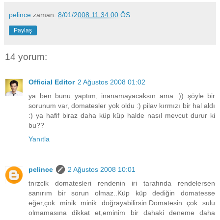
pelince
zaman:
8/01/2008 11:34:00 ÖS
Paylaş
14 yorum:
Official Editor
2 Ağustos 2008 01:02
ya ben bunu yaptım, inanamayacaksın ama :)) şöyle bir
sorunum var, domatesler yok oldu :) pilav kırmızı bir hal aldı
:) ya hafif biraz daha küp küp halde nasıl mevcut durur ki
bu??
Yanıtla
pelince
2 Ağustos 2008 10:01
tnrzclk domatesleri rendenin iri tarafında rendelersen
sanırım bir sorun olmaz..Küp küp dediğin domatesse
eğer,çok minik minik doğrayabilirsin.Domatesin çok sulu
olmamasına dikkat et,eminim bir dahaki deneme daha