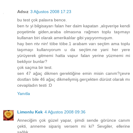
Adsız
3 Ağustos 2008 17:23
bu test çok palavra bence.
ben tv yi bilgisayarı falan her daim kapatan ,alışverişe kendi
poşetimle giden,araba olmasına rağmen toplu taşımayı
kullanan biri olarak amerikalılar gibi yaşıyormuşum.
hay ben ntv nin! töbe töbe.1 arabam varı seçtim ama toplu
taşımayı kullanıyorum u da seçtim.ne yani her yere
yürüyerek gitmemi hatta vapur falan yerine yüzmemi mi
bekliyor bunlar?
çok saçma bir test.
sen 47 ağaç dikmen gerektiğine emin misin canım?çevre
dostları bile 46 ağaç dikmeliymiş.gerçekten dürüst olarak mı
cevapladın testi :D
Yanıtla
Limonlu Kek
4 Ağustos 2008 09:36
Anneciğim çok güzel yapar, şimdi sende görünce canım
çekti, anneme sipariş versem mi ki? Sevgiler, ellerine
sağlık...