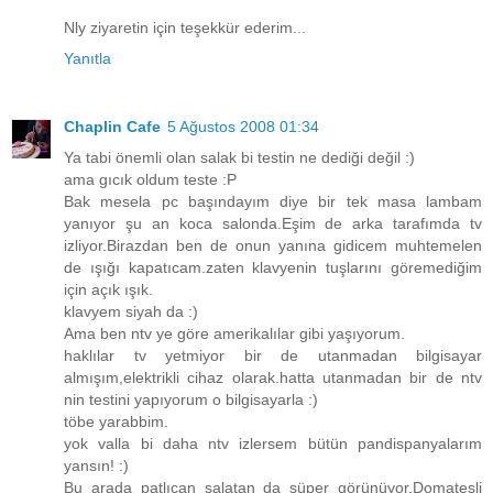
Nly ziyaretin için teşekkür ederim...
Yanıtla
Chaplin Cafe
5 Ağustos 2008 01:34
Ya tabi önemli olan salak bi testin ne dediği değil :)
ama gıcık oldum teste :P
Bak mesela pc başındayım diye bir tek masa lambam
yanıyor şu an koca salonda.Eşim de arka tarafımda tv
izliyor.Birazdan ben de onun yanına gidicem muhtemelen
de ışığı kapatıcam.zaten klavyenin tuşlarını göremediğim
için açık ışık.
klavyem siyah da :)
Ama ben ntv ye göre amerikalılar gibi yaşıyorum.
haklılar tv yetmiyor bir de utanmadan bilgisayar
almışım,elektrikli cihaz olarak.hatta utanmadan bir de ntv
nin testini yapıyorum o bilgisayarla :)
töbe yarabbim.
yok valla bi daha ntv izlersem bütün pandispanyalarım
yansın! :)
Bu arada patlıcan salatan da süper görünüyor.Domatesli