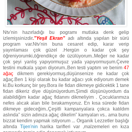
Ntv'nin hazırladığı bu pogramı mutlaka denk gelip
izlemişsinizdir
."Yeşil Ekran"
adı altında yapılan bir sürü
program var.Ntv'nin buna cesaret edip, karar verip
yayınlaması çok güzel .Hergün o kadar çok şey
öğreniyorumki,öğrendikçe de üzülüyorum..Meğer ne kadar
çok şeyi yanlış yapıyormuşuz yada yapıyormuşum.Çevre
testini mutkala yapın diyorum..Ben testi yaptım ve benim
47
ağaç
dikmem gerekiyormuş,düşünsenize ne kadar çok
ağaç.Ben 1 kişi olarak bu kadar ağacı yok ediyorum demek
ki.Bu korkunç bir şey.Bora ile fidan dikmeye gidicektik 1 tane
fidan dikeriz diye düşünüyordum.Şimdi düşünüyordum da
alabildiğim kadar ağaç fidanını dikmeliyim . Çocuklarımıza
nefes alıcak alan bile bırakamıyoruz. En kısa sürede fidan
dikmeye gideceğim..Çeşitli kampanyalara çokca katıldım
aslında" sizin adınıza ağaç dikelim" kamyaları vs.. ama bunu
bizzat kendim yapmak istiyorum ... Organik Lezzetler başlığı
altında
Tijen'nin
harika tarifleri var ,malzemeleri en kıza