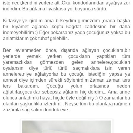
istemedi,kendini yerlere attı.Okul koridorlarından aşağıya zor
indirdim. Bu ağlama fiyaskosu yol boyunca sürdü.
Kırtasiye'ye girdim ama bilseydim girmezdim ,orada başka
bir kıyamet ağlama koptu..Bağdat caddesine bir daha
inemeyebilirim :) Eğer bekarsanız yada çocuğunuz yoksa bu
anlattıklarım çok tuhaf gelebilir..
Ben evlenmeden önce, dışarıda ağlayan çocuklara,bir
yerlerde yemek yerken çocukların yaptıkları tüm
yaramazlıkları görmezden gelen annelere,çocukları
oyalansın diye türlü türlü saçmalıklara izin veren
annelere,niye ağlatıyorlar bu çocuğu istediğini yapsa ya
annesi diye içimden sürekli söylenirdim.Zaman zaman ters
ters bakardım. Çocuğu yolun ortasında neden
ağlatırlar,çocuklar sebepsiz ağlarmı hiç derdim... Ama anne
olunca anladımki hayat hiçde öyle değilmiş :) O zamanlar bu
olanları şaşkınlıkla izlerdim... Neyse tüm bu olanlara rağmen
zuzumla sağ salim döndük eve ..