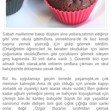
Sabah maillerime bakıp düştüm yine yollara,tahmin ettiğiniz
gibi yine okula gittim.Bora yemekhane'de ilk kez kendi
başına yemek yiyeceği için gidip görmek istedim.
(Ortaöğretim öğrencileri ile beraber okudukları için aklım
çoğunlukla okulda)Benim gibi çocuklarını görmek isteyen
giriş kapısında 30 veli daha vardı :). Güvenlik bizi içeri
almadı haklı olarak,artık velilerin sınıflara çıkması ve okul
bahçesinde dolaşması yasak dedi ..
Biz bu uygulamayı geçen senede yaşamıştık,ve çok
memnun kalmıştık..Ama ilk gün olduğu için yinede kapıyı
zorladık ve ziyaretçi kartı alarak okula sızdık:) Ben gidene
kadar oğlum yemeğini yemiş ve bahçeye koşuşturmak için
çıkmıştı bile..İki kardeş bahçede büyük bir aşk yaşadılar
sanırsınız evde didişen tüm gün çığlık çığlığa olan sanki
onlar değil ..Özgür Boranın sınıfından çıkmak