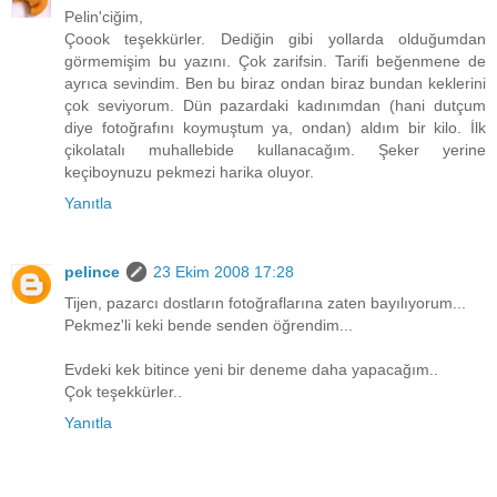
Pelin'ciğim,
Çoook teşekkürler. Dediğin gibi yollarda olduğumdan
görmemişim bu yazını. Çok zarifsin. Tarifi beğenmene de
ayrıca sevindim. Ben bu biraz ondan biraz bundan keklerini
çok seviyorum. Dün pazardaki kadınımdan (hani dutçum
diye fotoğrafını koymuştum ya, ondan) aldım bir kilo. İlk
çikolatalı muhallebide kullanacağım. Şeker yerine
keçiboynuzu pekmezi harika oluyor.
Yanıtla
pelince
23 Ekim 2008 17:28
Tijen, pazarcı dostların fotoğraflarına zaten bayılıyorum...
Pekmez'li keki bende senden öğrendim...
Evdeki kek bitince yeni bir deneme daha yapacağım..
Çok teşekkürler..
Yanıtla