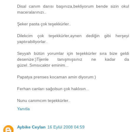
Disal canım darısı başınıza,bekliyorum bende sizin okul
maceralarınızı..
Şeker pasta çok teşekkürler..
Dilekcim çok teşekkürler,aynen dediğin gibi herşeyi
yaptırabiliyorlar..
Seyyah bütün yorumlar için teşekkürler sıra bize geldi
desenize:)Tijenle tanışmışsınız ne kadar da
güzel..Sımsıcaktır eminim...
Papatya prenses kocaman amin diyorum:)
Ferhan canları sağolsun çok haklısın...
Nunu canımcım teşekkürler..
Yanıtla
Aybike Ceylan
16 Eylül 2008 04:59