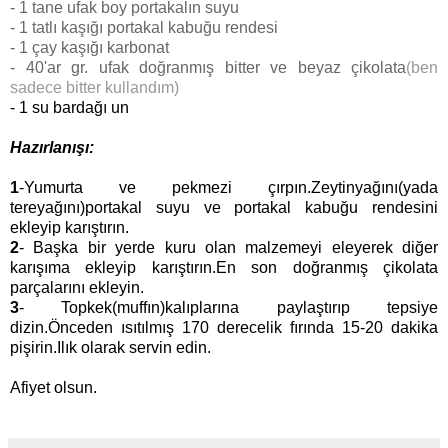
- 1 tane ufak boy portakalın suyu
- 1 tatlı kaşığı portakal kabuğu rendesi
- 1 çay kaşığı karbonat
- 40'ar gr. ufak doğranmış bitter ve beyaz çikolata
(ben
sadece bitter kullandım)
- 1 su bardağı un
Hazırlanışı:
1
-Yumurta ve pekmezi çırpın.Zeytinyağını(yada
tereyağını)portakal suyu ve portakal kabuğu rendesini
ekleyip karıştırın.
2
- Başka bir yerde kuru olan malzemeyi eleyerek diğer
karışıma ekleyip karıştırın.En son doğranmış çikolata
parçalarını ekleyin.
3
- Topkek(muffın)kalıplarına paylaştırıp tepsiye
dizin.Önceden ısıtılmış 170 derecelik fırında 15-20 dakika
pişirin.Ilık olarak servin edin.
Afiyet olsun.