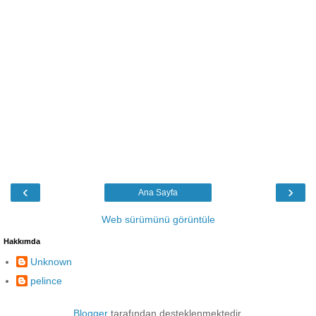
‹
›
Ana Sayfa
Web sürümünü görüntüle
Hakkımda
Unknown
pelince
Blogger
tarafından desteklenmektedir.