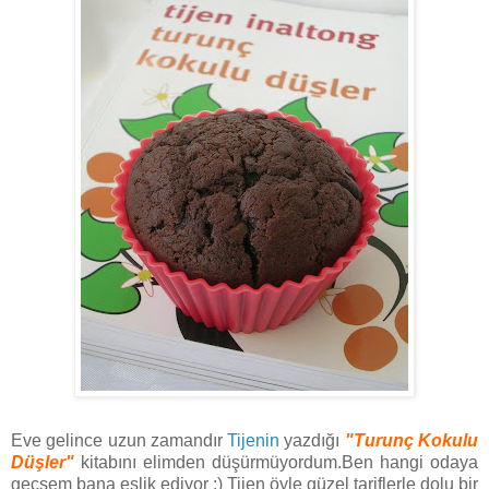
Eve gelince uzun zamandır
Tijenin
yazdığı
"Turunç Kokulu
Düşler"
kitabını elimden düşürmüyordum.Ben hangi odaya
geçsem bana eşlik ediyor :) Tijen öyle güzel tariflerle dolu bir