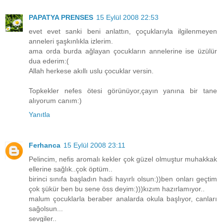
PAPATYA PRENSES
15 Eylül 2008 22:53
evet evet sanki beni anlattın, çoçuklarıyla ilgilenmeyen
anneleri şaşkınlıkla izlerim.
ama orda burda ağlayan çocukların annelerine ise üzülür
dua ederim:(
Allah herkese akıllı uslu çocuklar versin.
Topkekler nefes ötesi görünüyor,çayın yanına bir tane
alıyorum canım:)
Yanıtla
Ferhanca
15 Eylül 2008 23:11
Pelincim, nefis aromalı kekler çok güzel olmuştur muhakkak
ellerine sağlık..çok öptüm..
birinci sınıfa başladın hadi hayırlı olsun:))ben onları geçtim
çok şükür ben bu sene öss deyim:)))kızım hazırlamıyor..
malum çocuklarla beraber analarda okula başlıyor, canları
sağolsun...
sevgiler..