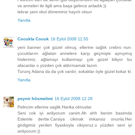
ve anneleri ile ilgili ama başa gelince anladık:))
tekrar yeni okul döneminiz hayırlı olsun
Yanıtla
Cocukla Cocuk
16 Eylül 2008 11:55
yeni banner çok güzel olmuş, ellerine sağlık crebro nun.
çocuklarını ağlatan annelere karşı geçmişte aynıymış
hislerimiz, ağlamayı kullanmayı çok güzel biliyor bu
afacanlar o yüzden çok aldırmamak lazım.
Turunç Adana da da çok vardır, sokaklar öyle güzel kokar ki.
Yanıtla
peynir hösmelimi
16 Eylül 2008 12:28
Pelincim ellerine saglik.Harika olmuslar.
Seni cok iyi anliyorum canim.Ah ahh benim basimda
Eslemle dertte.Carsiya cikmak imkansiz onunla.Her
girdigimiz yerden fiyaskoyla cikiyoruz.o yüzden seni iyi
anliyorum:))