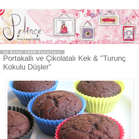
15 Eylül 2008 Pazartesi
Portakallı ve Çikolatalı Kek & "Turunç
Kokulu Düşler"