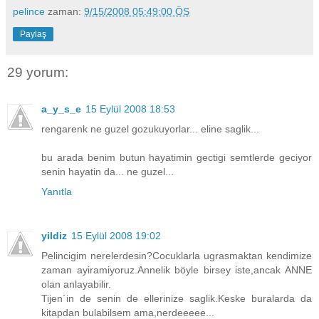
pelince
zaman:
9/15/2008 05:49:00 ÖS
Paylaş
29 yorum:
a_y_s_e
15 Eylül 2008 18:53
rengarenk ne guzel gozukuyorlar... eline saglik...
bu arada benim butun hayatimin gectigi semtlerde geciyor
senin hayatin da... ne guzel...
Yanıtla
yildiz
15 Eylül 2008 19:02
Pelincigim nerelerdesin?Cocuklarla ugrasmaktan kendimize
zaman ayiramiyoruz.Annelik böyle birsey iste,ancak ANNE
olan anlayabilir.
Tijen´in de senin de ellerinize saglik.Keske buralarda da
kitapdan bulabilsem ama,nerdeeeee...