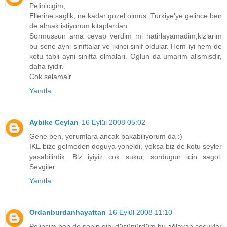
Pelin'cigim,
Ellerine saglik, ne kadar guzel olmus. Turkiye'ye gelince ben
de almak istiyorum kitaplardan.
Sormussun ama cevap verdim mi hatirlayamadim,kizlarim
bu sene ayni siniftalar ve ikinci sinif oldular. Hem iyi hem de
kotu tabii ayni sinifta olmalari. Oglun da umarim alismisdir,
daha iyidir.
Cok selamalr.
Yanıtla
Aybike Ceylan
16 Eylül 2008 05:02
Gene ben, yorumlara ancak bakabiliyorum da :)
IKE bize gelmeden doguya yoneldi, yoksa biz de kotu seyler
yasabilirdik. Biz iyiyiz cok sukur, sordugun icin sagol.
Sevgiler.
Yanıtla
Ordanburdanhayattan
16 Eylül 2008 11:10
Pelincim ben de senin gibi düşünürdüm bu ağlayan çocuklar