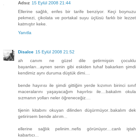
Adsız
15 Eylül 2008 21:44
Ellerine sağlık, enfes bir tarife benziyor. Keçi boynuzu
pekmezi, çikolata ve portakal suyu üçlüsü farklı bir lezzet
katmıştır keke.
Yanıtla
Disalce
15 Eylül 2008 21:52
ah canım ne güzel dile getirmişsin çocuklu
bayanları...aynen senin gibi eskiden tuhaf bakarken şimdi
kendimiz aynı duruma düştük dimi....
bende hayırısı ile şimdi gittiğim yerde kızımın birinci sınıf
maceralarını yaşayacağım hayırlısı ile....bakalım okula
sızmanın yolları neler öğreneceğiz....
tijenin kitabını okuyan dilinden düşürmüyor..bakalım dek
getirirsem bende alırım...
ellerine sağlık pelinim..nefis görünüyor....canlı iştah
kabartıcı...