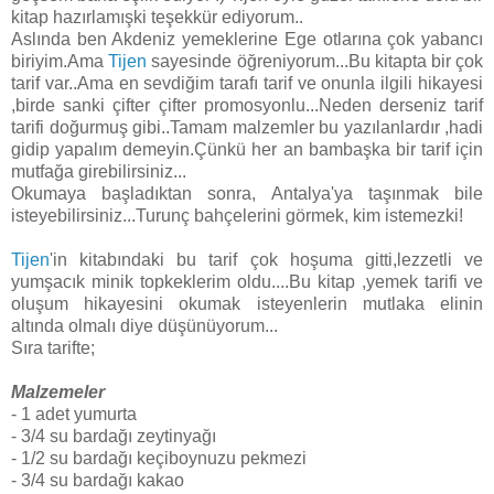
kitap hazırlamışki teşekkür ediyorum..
Aslında ben Akdeniz yemeklerine Ege otlarına çok yabancı
biriyim.Ama
Tijen
sayesinde öğreniyorum...Bu kitapta bir çok
tarif var..Ama en sevdiğim tarafı tarif ve onunla ilgili hikayesi
,birde sanki çifter çifter promosyonlu...Neden derseniz tarif
tarifi doğurmuş gibi..Tamam malzemler bu yazılanlardır ,hadi
gidip yapalım demeyin.Çünkü her an bambaşka bir tarif için
mutfağa girebilirsiniz...
Okumaya başladıktan sonra, Antalya'ya taşınmak bile
isteyebilirsiniz...Turunç bahçelerini görmek, kim istemezki!
Tijen
'in kitabındaki bu tarif çok hoşuma gitti,lezzetli ve
yumşacık minik topkeklerim oldu....Bu kitap ,yemek tarifi ve
oluşum hikayesini okumak isteyenlerin mutlaka elinin
altında olmalı diye düşünüyorum...
Sıra tarifte;
Malzemeler
- 1 adet yumurta
- 3/4 su bardağı zeytinyağı
- 1/2 su bardağı keçiboynuzu pekmezi
- 3/4 su bardağı kakao