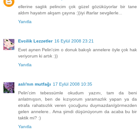
ellerine saglık pelincim çok güzel gözüküyorlar bir tane
aldım hayatım akşam çayına :))iyi iftarlar sevgilerle...
Yanıtla
Evcilik Lezzetler
16 Eylül 2008 23:21
Evet aynen Pelin'cim o donuk bakışlı annelere öyle çok hak
veriyorum ki artık :))
Yanıtla
aslı'nın mutfağı
17 Eylül 2008 10:35
Pelin'cim tebessümle okudum yazını, tam da beni
anlatmışsın, ben de kızıyorum yaramazlık yapan ya da
etrafa rahatsızlık veren çocuğunu duymazdan/görmezden
gelen annelere.. Ama şimdi düşünüyorum da acaba bu bir
taktik mi? :)
Yanıtla