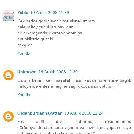
Yelda
19 Aralık 2008 11:39
Kek harika görünüyor birde vişneli ımmm..
hele milföy çubukları bayıldım
bir arkaraşımda kıvırarak yapmıştı
onunkilerde güzeldi
sevgiler
Yanıtla
Unknown
19 Aralık 2008 12:20
Canım benim kek maşallah nasıl kabarmış ellerine sağlık
milföylerde enfes emeğine sağlık kocaman öptüm..
Yanıtla
Ordanburdanhayattan
19 Aralık 2008 12:24
kek pufff diye kabarmış resmen,enfes
görünüyor.dondurucuda vişnem var azıcık,ne yapsam diye
dolanıyorum.acaba bu keki mi yapsam??