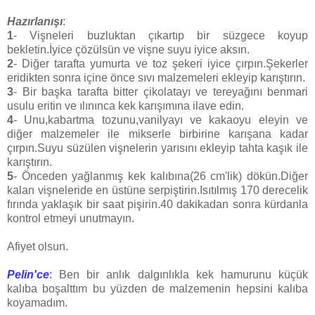
Hazırlanışı
:
1
- Vişneleri buzluktan çıkartıp bir süzgece koyup
bekletin.İyice çözülsün ve vişne suyu iyice aksın.
2
- Diğer tarafta yumurta ve toz şekeri iyice çırpın.Şekerler
eridikten sonra içine önce sıvı malzemeleri ekleyip karıştırın.
3
- Bir başka tarafta bitter çikolatayı ve tereyağını benmari
usulu eritin ve ılınınca kek karışımına ilave edin.
4
- Unu,kabartma tozunu,vanilyayı ve kakaoyu eleyin ve
diğer malzemeler ile mikserle birbirine karışana kadar
çırpın.Suyu süzülen vişnelerin yarısını ekleyip tahta kaşık ile
karıştırın.
5
- Önceden yağlanmış kek kalıbına(26 cm'lik) dökün.Diğer
kalan vişneleride en üstüne serpiştirin.Isıtılmış 170 derecelik
fırında yaklaşık bir saat pişirin.40 dakikadan sonra kürdanla
kontrol etmeyi unutmayın.
Afiyet olsun.
Pelin'ce
:
Ben bir anlık dalgınlıkla kek hamurunu küçük
kalıba boşalttım bu yüzden de malzemenin hepsini kalıba
koyamadım.