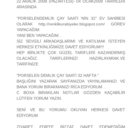
22.ARALIK 2008 (PAZARTESİ)- 04 OCAK2008 TARİHLERİ
ARASINDA
“PORSELENDEMLİK ÇAY SAATİ ‘NİN 32” EV SAHİBESİ
OLARAK http://renklikurabiyeler.blogspot.com/ GÖREV
YAPACAĞIM
YANİ BEN YAPACAĞIM…
SİZ SEVGİLİ ARKADAŞLARIMI VE KATILMAK İSTEYEN
HERKESİ ETKİNLİĞİMİZE DAVET EDİYORUM!!!
HEP BİRLİKTE ÇOK GÜZEL TARİFLERİ KAZANDIRMIŞ
OLACAĞIZ. TARİFLERİNİZİ HAZIRLAYARAK.VE
TARİFİNİZE
"PORSELEN DEMLİK ÇAY SAATİ 32.HAFTA "
BAŞLIĞINI YAZARAK SAYFANIZDA YAYINLAMANIZI VE
BANA YORUM BIRAKMANIZI RİCA EDİYORUM ..
C BOXA BIRAKILAN NOTLAR GÖZDEN KAÇABİLİR
LÜTFEN YORUM YAZIN.
SENİ VE BU YORUMU OKUYAN HERKESİ DAVET
EDİYORUM
ZİYARET EDİPTE BİZZAT DAVET EDEMEDİĞİM