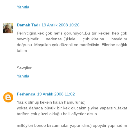
Yanıtla
Damak Tadı
19 Aralık 2008 10:26
Pelin'ciğim,kek çok nefis görünüyor..Bu tür kekleri hep çok
sevmişimdir nedense..))Hele çubuklarına bayıldım
doğrusu..Maşallah çok düzenli ve marifetlisin..Ellerine sağlık
tatlım..
Sevgiler
Yanıtla
Ferhanca
19 Aralık 2008 11:02
Yazık olmuş kekein kalan hamuruna:)
yoksa dahada büyük bir kek olucakmış.yine yaparsın..fakat
tariften çok güzel olduğu belli afiyetler olsun...
milföyleri bende birzamnalar yapar idim:) epeydir yapmadım