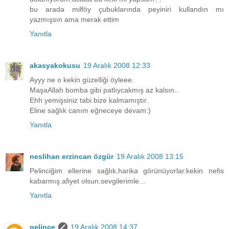
bu arada milföy çubuklarında peyiniri kullandın mı
yazmışsın ama merak ettim
Yanıtla
akasyakokusu
19 Aralık 2008 12:33
Ayyy ne o kekin güzelliği öyleee.
MaşaAllah bomba gibi patlıycakmış az kalsın..
Ehh yemişsiniz tabi bize kalmamıştır.
Eline sağlık canım eğneceye devam:)
Yanıtla
neslihan erzincan özgür
19 Aralık 2008 13:15
Pelinciğim ellerine sağlık.harika görünüyorlar.kekin nefis
kabarmış.afiyet olsun.sevgilerimle...
Yanıtla
pelince
19 Aralık 2008 14:37