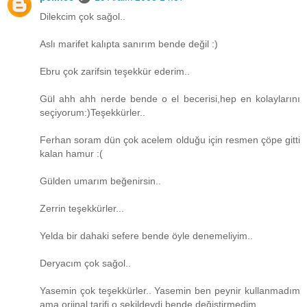
Dilekcim çok sağol..
Aslı marifet kalıpta sanırım bende değil :)
Ebru çok zarifsin teşekkür ederim..
Gül ahh ahh nerde bende o el becerisi,hep en kolaylarını
seçiyorum:)Teşekkürler..
Ferhan soram dün çok acelem olduğu için resmen çöpe gitti
kalan hamur :(
Gülden umarım beğenirsin..
Zerrin teşekkürler...
Yelda bir dahaki sefere bende öyle denemeliyim..
Deryacım çok sağol..
Yasemin çok teşekkürler.. Yasemin ben peynir kullanmadım
ama orjinal tarifi o şekildeydi bende değiştirmedim.