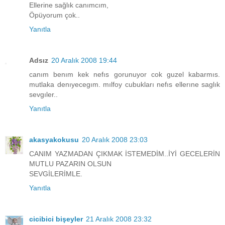
Ellerine sağlık canımcım,
Öpüyorum çok..
Yanıtla
Adsız
20 Aralık 2008 19:44
canım benım kek nefıs gorunuyor cok guzel kabarmıs.
mutlaka denıyecegım. mılfoy cubukları nefıs ellerıne saglık
sevgıler..
Yanıtla
akasyakokusu
20 Aralık 2008 23:03
CANIM YAZMADAN ÇIKMAK İSTEMEDİM..İYİ GECELERİN
MUTLU PAZARIN OLSUN
SEVGİLERİMLE.
Yanıtla
cicibici bişeyler
21 Aralık 2008 23:32