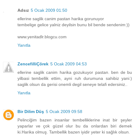
Adsız
5 Ocak 2009 01:50
ellerine saglik canim pastan harika gorunuyor
tembelige gelice yalniz deyilsin bunu bil bende sendenim:))
www.yenitadlr.blogcu.com
Yanıtla
ZencefilliÇörek
5 Ocak 2009 04:53
ellerine saglik canim harika gozukuyor pastan. ben de bu
yilbasi tembellik ettim, ayni ruh durumuna sahibiz yani:)
saglik olsun da gerisi onemli degil seneye telafi edersiniz..
Yanıtla
Bir Dilim Düş
5 Ocak 2009 09:58
Pelinciğim bazen insanlar tembelliklerine inat bir şeyler
yaparlar ve çok güzel olur bu da onlardan biri demek
ki.Harika olmuş. Tambellik bazen iyidir yeter ki sağlık olsun.