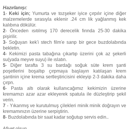
Hazırlanışı:
1
-
Keki için;
Yumurta ve tozşeker iyice çırpılır içine diğer
malzemelerde sırasıyla eklenir .24 cm lik yağlanmış kek
kalıbına dökülür.
2
- Önceden ısıtılmış 170 derecelik fırında 25-30 dakika
pişirilir.
3
- Soğuyan kek'i stech film'e sarıp bir gece buzdolabında
bekletin.
4
- Kekimizi pasta tabağına çıkartıp üzerini çok az şekerli
su(yada meyve suyu) ile ıslatın.
5
- Diğer tarafta 3 su bardağı soğuk süte krem şanti
poşetlerini boşaltıp çırpmaya başlayın katılaşan krem
şantinin içine krema sertleştiricisini ekleyip 2-3 dakika daha
çırpn.
6
- Pasta altı olarak kullanıcağımız kekimizin üzerine
kremamızı azar azar ekleyerek spatula ile düzleştirip şekil
verin.
7
- Yıkanmış ve kurutulmuş çilekleri minik minik doğrayın ve
kremamınızın üzerine serpiştirin.
8
- Buzdolabında bir saat kadar soğutup servis edin..
Afiyet olsun...