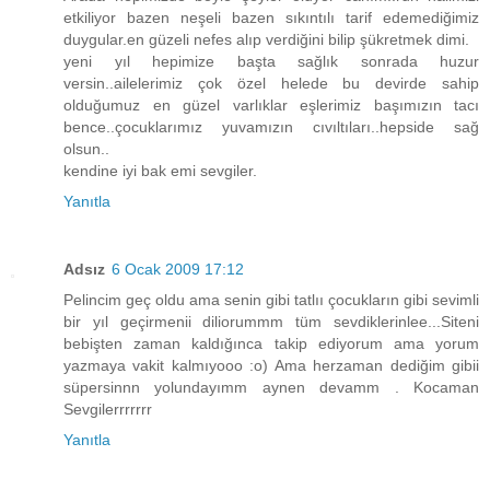
etkiliyor bazen neşeli bazen sıkıntılı tarif edemediğimiz
duygular.en güzeli nefes alıp verdiğini bilip şükretmek dimi.
yeni yıl hepimize başta sağlık sonrada huzur
versin..ailelerimiz çok özel helede bu devirde sahip
olduğumuz en güzel varlıklar eşlerimiz başımızın tacı
bence..çocuklarımız yuvamızın cıvıltıları..hepside sağ
olsun..
kendine iyi bak emi sevgiler.
Yanıtla
Adsız
6 Ocak 2009 17:12
Pelincim geç oldu ama senin gibi tatlıı çocukların gibi sevimli
bir yıl geçirmenii diliorummm tüm sevdiklerinlee...Siteni
bebişten zaman kaldığınca takip ediyorum ama yorum
yazmaya vakit kalmıyooo :o) Ama herzaman dediğim gibii
süpersinnn yolundayımm aynen devamm . Kocaman
Sevgilerrrrrrr
Yanıtla