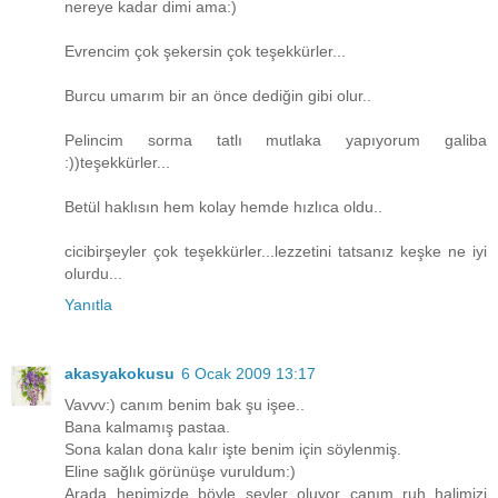
nereye kadar dimi ama:)
Evrencim çok şekersin çok teşekkürler...
Burcu umarım bir an önce dediğin gibi olur..
Pelincim sorma tatlı mutlaka yapıyorum galiba
:))teşekkürler...
Betül haklısın hem kolay hemde hızlıca oldu..
cicibirşeyler çok teşekkürler...lezzetini tatsanız keşke ne iyi
olurdu...
Yanıtla
akasyakokusu
6 Ocak 2009 13:17
Vavvv:) canım benim bak şu işee..
Bana kalmamış pastaa.
Sona kalan dona kalır işte benim için söylenmiş.
Eline sağlık görünüşe vuruldum:)
Arada hepimizde böyle şeyler oluyor canım..ruh halimizi