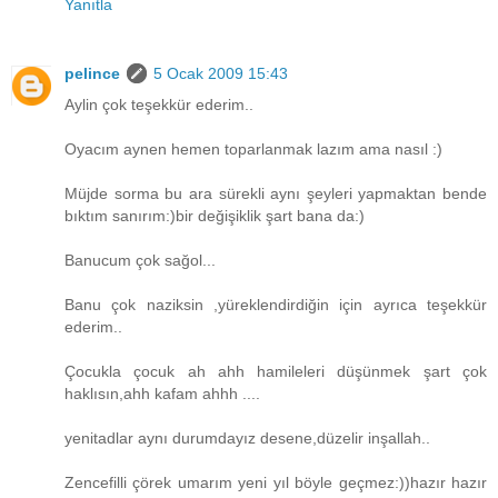
Yanıtla
pelince
5 Ocak 2009 15:43
Aylin çok teşekkür ederim..
Oyacım aynen hemen toparlanmak lazım ama nasıl :)
Müjde sorma bu ara sürekli aynı şeyleri yapmaktan bende
bıktım sanırım:)bir değişiklik şart bana da:)
Banucum çok sağol...
Banu çok naziksin ,yüreklendirdiğin için ayrıca teşekkür
ederim..
Çocukla çocuk ah ahh hamileleri düşünmek şart çok
haklısın,ahh kafam ahhh ....
yenitadlar aynı durumdayız desene,düzelir inşallah..
Zencefilli çörek umarım yeni yıl böyle geçmez:))hazır hazır