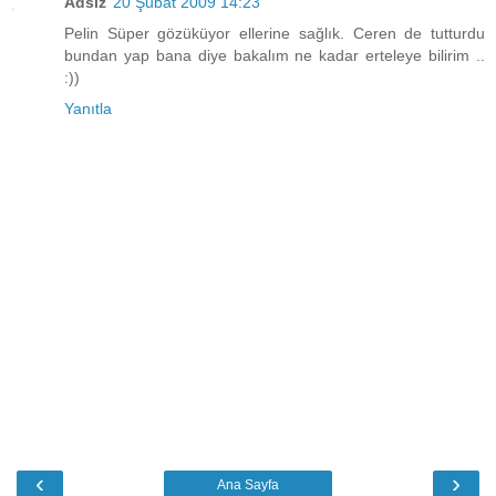
Adsız
20 Şubat 2009 14:23
Pelin Süper gözüküyor ellerine sağlık. Ceren de tutturdu
bundan yap bana diye bakalım ne kadar erteleye bilirim ..
:))
Yanıtla
‹
›
Ana Sayfa