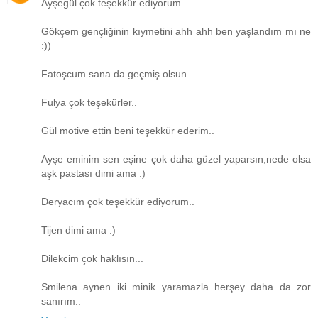
Ayşegül çok teşekkür ediyorum..
Gökçem gençliğinin kıymetini ahh ahh ben yaşlandım mı ne
:))
Fatoşcum sana da geçmiş olsun..
Fulya çok teşekürler..
Gül motive ettin beni teşekkür ederim..
Ayşe eminim sen eşine çok daha güzel yaparsın,nede olsa
aşk pastası dimi ama :)
Deryacım çok teşekkür ediyorum..
Tijen dimi ama :)
Dilekcim çok haklısın...
Smilena aynen iki minik yaramazla herşey daha da zor
sanırım..