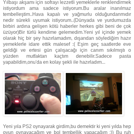
Yılbaşı akşamı için sofrayı lezzetli yemeklerle renklendirmek
istiyordum ama sadece istiyorum.Bu aralar inanılmaz
tembelleştim..Hava kapalı ve yağmurlu olduğundanmıdır
nedir sürekli uyumak istiyorum..(Dünyada ve yurdumuzda
birbiri ardına gelişen kötü haberler herkes gibi beni de çok
üzüyor)Bir türlü kendime gelemedim.Yeni yıl içinde yemek
olarak hiç bir şey hazırlamadım, dışarıdan söylediğim hazır
yemeklerle idare ettik malesef :( Eşim geç saatlerde eve
geldiği ve ertesi gün çalışacağı için canım sıkılmıştı o
yüzden mutfaktan kaçtım denebilir.Sadece pasta
yapabildim,onu'da en kolay şekli ile hazırladım...
Yeni yıla PS2 oynayarak girdim,bu demektir ki yeni yılda hep
oyun oynayacağım ve bol tembellik yapacağım :)) Bu ruh