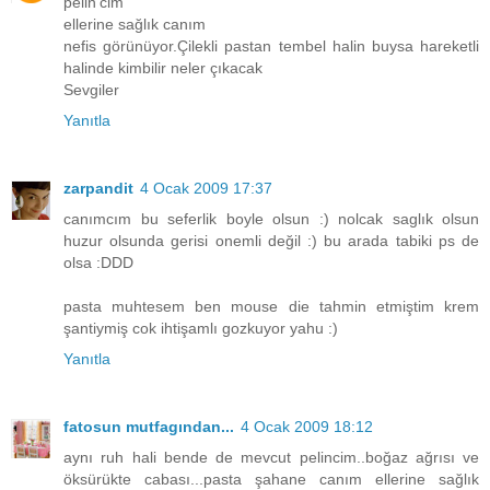
pelin'cim
ellerine sağlık canım
nefis görünüyor.Çilekli pastan tembel halin buysa hareketli
halinde kimbilir neler çıkacak
Sevgiler
Yanıtla
zarpandit
4 Ocak 2009 17:37
canımcım bu seferlik boyle olsun :) nolcak saglık olsun
huzur olsunda gerisi onemli değil :) bu arada tabiki ps de
olsa :DDD
pasta muhtesem ben mouse die tahmin etmiştim krem
şantiymiş cok ihtişamlı gozkuyor yahu :)
Yanıtla
fatosun mutfagından...
4 Ocak 2009 18:12
aynı ruh hali bende de mevcut pelincim..boğaz ağrısı ve
öksürükte cabası...pasta şahane canım ellerine sağlık