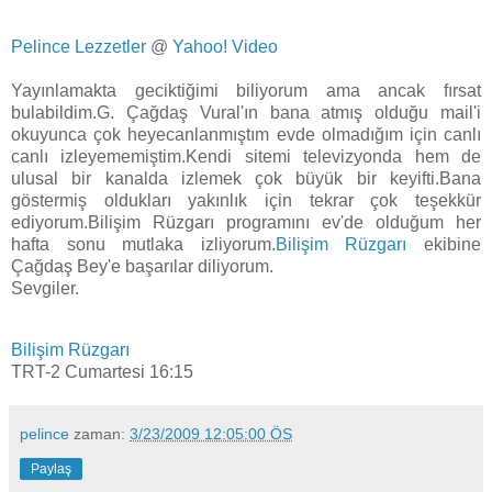
Pelince Lezzetler
@
Yahoo! Video
Yayınlamakta geciktiğimi biliyorum ama ancak fırsat
bulabildim.G. Çağdaş Vural'ın bana atmış olduğu mail'i
okuyunca çok heyecanlanmıştım evde olmadığım için canlı
canlı izleyememiştim.Kendi sitemi televizyonda hem de
ulusal bir kanalda izlemek çok büyük bir keyifti.Bana
göstermiş oldukları yakınlık için tekrar çok teşekkür
ediyorum.Bilişim Rüzgarı programını ev'de olduğum her
hafta sonu mutlaka izliyorum.
Bilişim Rüzgarı
ekibine
Çağdaş Bey'e başarılar diliyorum.
Sevgiler.
Bilişim Rüzgarı
TRT-2 Cumartesi 16:15
pelince
zaman:
3/23/2009 12:05:00 ÖS
Paylaş