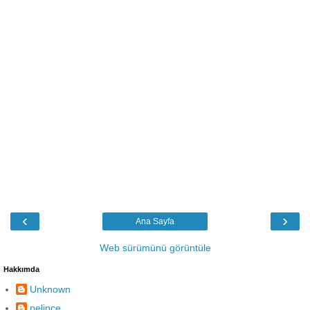
‹
›
Ana Sayfa
Web sürümünü görüntüle
Hakkımda
Unknown
pelince