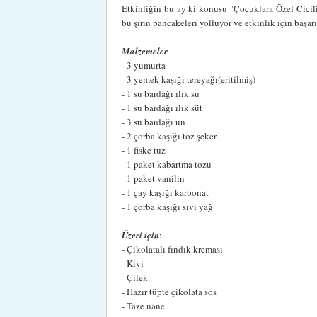
Etkinliğin bu ay ki konusu "Çocuklara Özel Cicili
bu şirin pancakeleri yolluyor ve etkinlik için başarı
Malzemeler
- 3 yumurta
- 3 yemek kaşığı tereyağı(eritilmiş)
- 1 su bardağı ılık su
- 1 su bardağı ılık süt
- 3 su bardağı un
- 2 çorba kaşığı toz şeker
- 1 fiske tuz
- 1 paket kabartma tozu
- 1 paket vanilin
- 1 çay kaşığı karbonat
- 1 çorba kaşığı sıvı yağ
Üzeri için
:
- Çikolatalı fındık kreması
- Kivi
- Çilek
- Hazır tüpte çikolata sos
- Taze nane