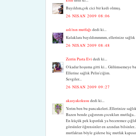
Bayıldım,çok cici bir kedi olmuş.
26 NISAN 2009 08:06
aslı'nın mutfağı
dedi ki...
Kulaklara bayıldımmmm, ellerinize sağlık P
26 NISAN 2009 08:48
Zerrin Pasta Evi
dedi ki...
O kadar hoşuma gitti ki... Gülümsemeye başl
Ellerine sağlık Pelin'ciğim.
Sevgiler...
26 NISAN 2009 09:27
akasyakokusu
dedi ki...
Yerim ben bu pancakeleri..Ellerinize sağlı
Bazen bende çağırırım çocukları mutfağa..
En küçük pek kıpırdak ya beceremez çığlık 
görsünler öğrensinler en azından bilsinler
mutfaktan böyle giderse hiç mutfak kapısı