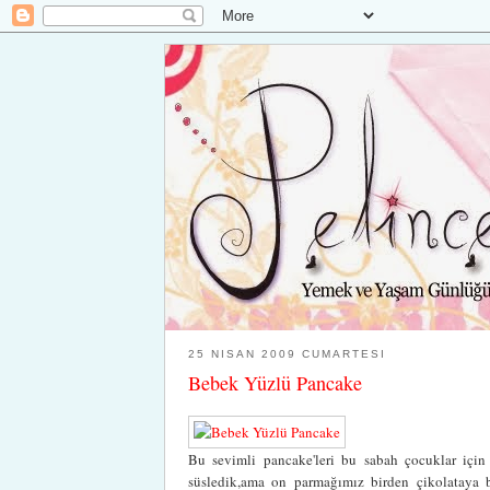
25 NISAN 2009 CUMARTESI
Bebek Yüzlü Pancake
Bu sevimli pancake'leri bu sabah çocuklar içi
süsledik,ama on parmağımız birden çikolataya bu