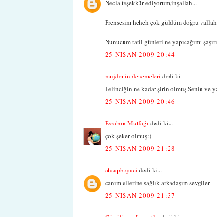
Necla teşekkür ediyorum,inşallah...
Prensesim heheh çok güldüm doğru vallahi
Nunucum tatil günleri ne yapıcağımı şaşır
25 NISAN 2009 20:44
mujdenin denemeleri
dedi ki...
Pelinciğin ne kadar şirin olmuş.Senin ve ya
25 NISAN 2009 20:46
Esra'nın Mutfağı
dedi ki...
çok şeker olmuş:)
25 NISAN 2009 21:28
ahsapboyaci
dedi ki...
canım ellerine sağlık arkadaşım sevgiler
25 NISAN 2009 21:37
Gönülünce Lezzetler
dedi ki...