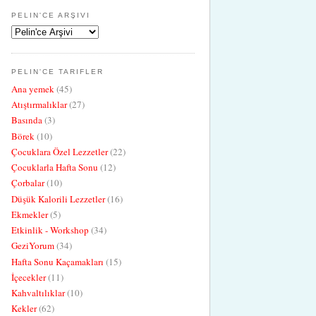
PELIN'CE ARŞIVI
PELIN'CE TARIFLER
Ana yemek
(45)
Atıştırmalıklar
(27)
Basında
(3)
Börek
(10)
Çocuklara Özel Lezzetler
(22)
Çocuklarla Hafta Sonu
(12)
Çorbalar
(10)
Düşük Kalorili Lezzetler
(16)
Ekmekler
(5)
Etkinlik - Workshop
(34)
GeziYorum
(34)
Hafta Sonu Kaçamakları
(15)
İçecekler
(11)
Kahvaltılıklar
(10)
Kekler
(62)