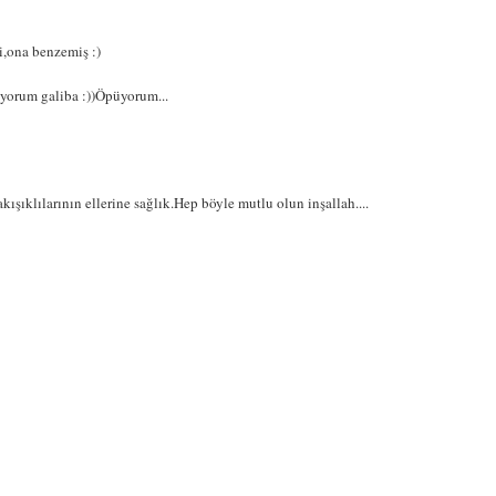
,ona benzemiş :)
ıyorum galiba :))Öpüyorum...
kışıklılarının ellerine sağlık.Hep böyle mutlu olun inşallah....