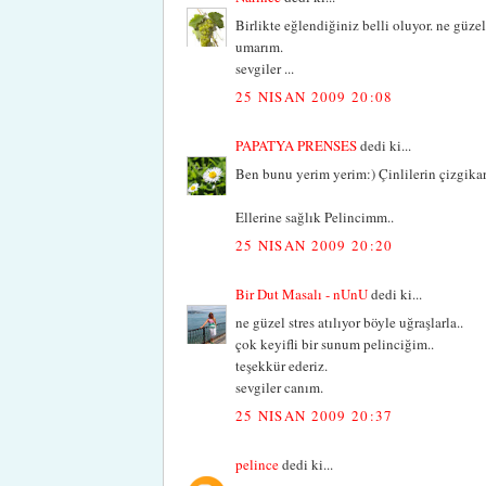
Birlikte eğlendiğiniz belli oluyor. ne güzel
umarım.
sevgiler ...
25 NISAN 2009 20:08
PAPATYA PRENSES
dedi ki...
Ben bunu yerim yerim:) Çinlilerin çizgikar
Ellerine sağlık Pelincimm..
25 NISAN 2009 20:20
Bir Dut Masalı - nUnU
dedi ki...
ne güzel stres atılıyor böyle uğraşlarla..
çok keyifli bir sunum pelinciğim..
teşekkür ederiz.
sevgiler canım.
25 NISAN 2009 20:37
pelince
dedi ki...