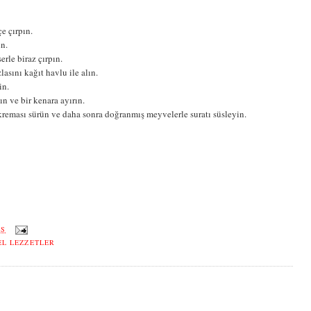
çe çırpın.
in.
erle biraz çırpın.
lasını kağıt havlu ile alın.
in.
ın ve bir kenara ayırın.
kreması sürün ve daha sonra doğranmış meyvelerle suratı süsleyin.
ÖS
L LEZZETLER