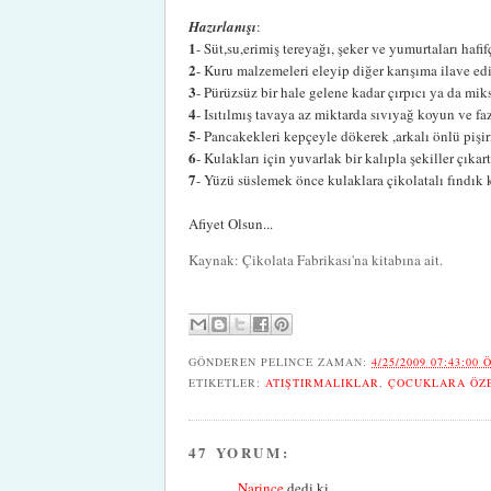
Hazırlanışı
:
1
- Süt,su,erimiş tereyağı, şeker ve yumurtaları hafif
2
- Kuru malzemeleri eleyip diğer karışıma ilave ed
3
- Pürüzsüz bir hale gelene kadar çırpıcı ya da miks
4
- Isıtılmış tavaya az miktarda sıvıyağ koyun ve faz
5
- Pancakekleri kepçeyle dökerek ,arkalı önlü pişir
6
- Kulakları için yuvarlak bir kalıpla şekiller çıkart
7
- Yüzü süslemek önce kulaklara çikolatalı fındık 
Afiyet Olsun...
Kaynak: Çikolata Fabrikası'na kitabına ait.
GÖNDEREN
PELINCE
ZAMAN:
4/25/2009 07:43:00 
ETIKETLER:
ATIŞTIRMALIKLAR
,
ÇOCUKLARA ÖZE
47 YORUM:
Narince
dedi ki...