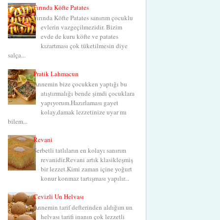
Fırında Köfte Patates
Fırında Köfte Patates sanırım çocuklu
evlerin vazgeçilmezidir. Bizim
evde de kuru köfte ve patates
kızartması çok tüketilmesin diye
salça...
Pratik Lahmacun
Annemin bize çocukken yaptığı bu
atıştırmalığı bende şimdi çocuklara
yapıyorum.Hazırlaması gayet
kolay,damak lezzetinize uyar mı
bilem...
Revani
Şerbetli tatlıların en kolayı sanırım
revanidir.Revani artık klasikleşmiş
bir lezzet.Kimi zaman içine yoğurt
konur konmaz tartışması yapılır...
Cevizli Un Helvası
Annemin tarif defterinden aldığım un
helvası tarifi inanın çok lezzetli