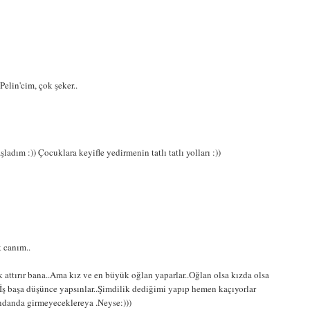
elin'cim, çok şeker..
adım :)) Çocuklara keyifle yedirmenin tatlı tatlı yolları :))
k canım..
attırır bana..Ama kız ve en büyük oğlan yaparlar..Oğlan olsa kızda olsa
..İş başa düşünce yapsınlar..Şimdilik dediğimi yapıp hemen kaçıyorlar
ndanda girmeyeceklereya .Neyse:)))