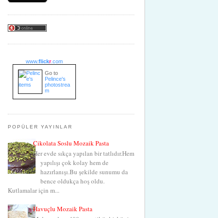
www.
flick
r
.com
Go to
Pelince's
photostrea
m
POPÜLER YAYINLAR
Çikolata Soslu Mozaik Pasta
Her evde sıkça yapılan bir tatlıdır.Hem
yapılışı çok kolay hem de
hazırlanışı.Bu şekilde sunumu da
bence oldukça hoş oldu.
Kutlamalar için m...
Havuçlu Mozaik Pasta