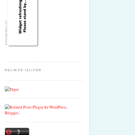
PELIN'CE İZLIYOR