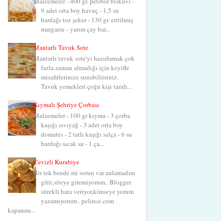
Malzemeler - 400 gr. petibör bisküvi -
9 adet orta boy havuç - 1,5 su
bardağı toz şeker - 130 gr. eritilmiş
margarin - yarım çay bar...
Mantarlı Tavuk Sote
Mantarlı tavuk sote'yi hazırlamak çok
fazla zaman almadığı için keyifle
misafirlerinize sunabilirsiniz.
Tavuk yemekleri çoğu kişi tarafı...
Kıymalı Şehriye Çorbası
Malzemeler - 100 gr kıyma - 3 çorba
kaşığı sıvıyağ - 3 adet orta boy
domates - 2 tatlı kaşığı salça - 6 su
bardağı sıcak su - 1 ça...
Cevizli Kurabiye
Bir tek bende mi sorun var anlamadım
gitti,siteye giremiyorum.. Blogger
sürekli hata veriyor,kimseye yorum
yazamıyorum.. pelince.com
kapanmı...