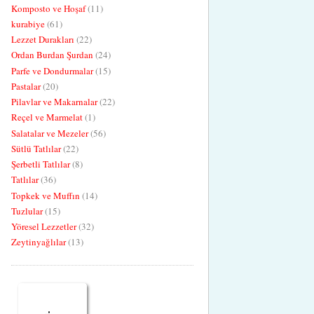
Komposto ve Hoşaf
(11)
kurabiye
(61)
Lezzet Durakları
(22)
Ordan Burdan Şurdan
(24)
Parfe ve Dondurmalar
(15)
Pastalar
(20)
Pilavlar ve Makarnalar
(22)
Reçel ve Marmelat
(1)
Salatalar ve Mezeler
(56)
Sütlü Tatlılar
(22)
Şerbetli Tatlılar
(8)
Tatlılar
(36)
Topkek ve Muffın
(14)
Tuzlular
(15)
Yöresel Lezzetler
(32)
Zeytinyağlılar
(13)