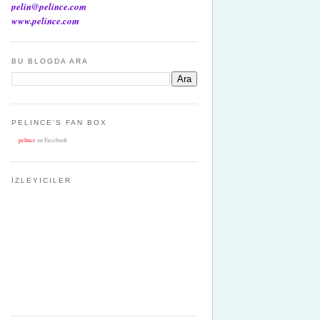
pelin@pelince.com
www.pelince.com
BU BLOGDA ARA
PELINCE'S FAN BOX
pelince
on Facebook
İZLEYICILER