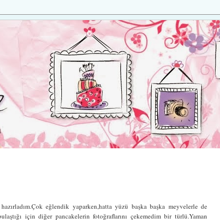
n hazırladım.Çok eğlendik yaparken,hatta yüzü başka başka meyvelerle de
laştığı için diğer pancakelerin fotoğraflarını çekemedim bir türlü.Yaman