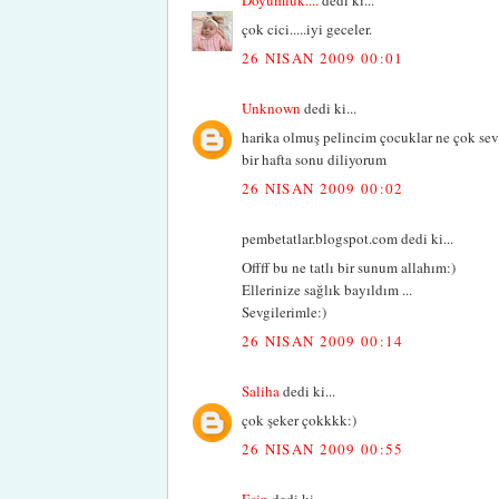
çok cici.....iyi geceler.
26 NISAN 2009 00:01
Unknown
dedi ki...
harika olmuş pelincim çocuklar ne çok sev
bir hafta sonu diliyorum
26 NISAN 2009 00:02
pembetatlar.blogspot.com dedi ki...
Offff bu ne tatlı bir sunum allahım:)
Ellerinize sağlık bayıldım ...
Sevgilerimle:)
26 NISAN 2009 00:14
Saliha
dedi ki...
çok şeker çokkkk:)
26 NISAN 2009 00:55
Esin
dedi ki...