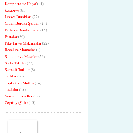
Komposto ve Hoşaf
(11)
kurabiye
(61)
Lezzet Durakları
(22)
Ordan Burdan Şurdan
(24)
Parfe ve Dondurmalar
(15)
Pastalar
(20)
Pilavlar ve Makarnalar
(22)
Reçel ve Marmelat
(1)
Salatalar ve Mezeler
(56)
Sütlü Tatlılar
(22)
Şerbetli Tatlılar
(8)
Tatlılar
(36)
Topkek ve Muffın
(14)
Tuzlular
(15)
Yöresel Lezzetler
(32)
Zeytinyağlılar
(13)