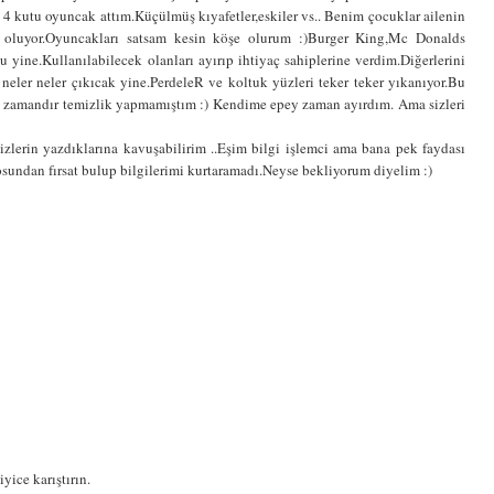
 kutu oyuncak attım.Küçülmüş kıyafetler,eskiler vs.. Benim çocuklar ailenin
im oluyor.Oyuncakları satsam kesin köşe olurum :)Burger King,Mc Donalds
 yine.Kullanılabilecek olanları ayırıp ihtiyaç sahiplerine verdim.Diğerlerini
 neler neler çıkıcak yine.PerdeleR ve koltuk yüzleri teker teker yıkanıyor.Bu
n zamandır temizlik yapmamıştım :) Kendime epey zaman ayırdım. Ama sizleri
lerin yazdıklarına kavuşabilirim ..Eşim bilgi işlemci ama bana pek faydası
undan fırsat bulup bilgilerimi kurtaramadı.Neyse bekliyorum diyelim :)
yice karıştırın.