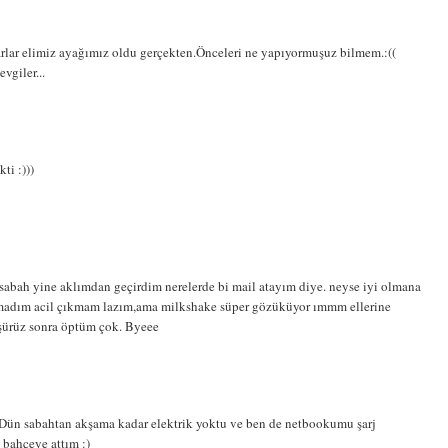
rlar elimiz ayağımız oldu gerçekten.Önceleri ne yapıyormuşuz bilmem.:((
vgiler...
ti :)))
 sabah yine aklımdan geçirdim nerelerde bi mail atayım diye. neyse iyi olmana
adım acil çıkmam lazım,ama milkshake süper gözüküyor ımmm ellerine
üşürüz sonra öptüm çok. Byeee
or.Dün sabahtan akşama kadar elektrik yoktu ve ben de netbookumu şarj
bahçeye attım :)