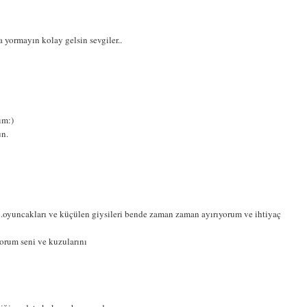
a yormayın kolay gelsin sevgiler..
ım:)
un.
.oyuncakları ve küçülen giysileri bende zaman zaman ayırıyorum ve ihtiyaç
orum seni ve kuzularını