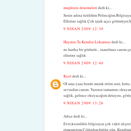
mujdenin denemeleri
dedi ki...
Senin adına üzüldüm Pelinciğim.Bilgisaya
Ellerine sağlık.Çok iştah açıcı görünüyor.Se
9 NISAN 2009 12:39
Hayatın Ta Kendisi Lokantası
dedi ki...
ne harika bir görüntü... inanılmaz canım çek
ellerine sağlık
9 NISAN 2009 12:40
Kızıl
dedi ki...
Of ama yaaa bende merak ettim seni, hatta
sevindim canım. Yazının tamamını okuyam
sağlık. gelince okuyacağım detayını, gör
9 NISAN 2009 13:26
Adsız dedi ki...
Evet,kesinlikle bilgisayar çok vakit alıy
etmemiştim.Çıldırdım,bütün gün..Kendimi 