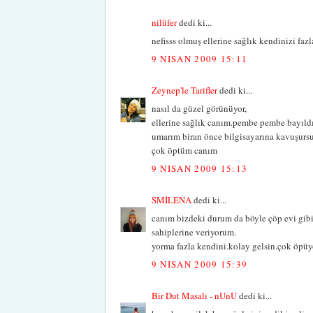
nilüfer
dedi ki...
nefisss olmuş ellerine sağlık kendinizi fazl
9 NISAN 2009 15:11
Zeynep'le Tarifler
dedi ki...
nasıl da güzel görünüyor,
ellerine sağlık canım.pembe pembe bayıld
umarım biran önce bilgisayarına kavuşurs
çok öptüm canım
9 NISAN 2009 15:13
SMİLENA
dedi ki...
canım bizdeki durum da böyle çöp evi gibi
sahiplerine veriyorum.
yorma fazla kendini.kolay gelsin.çok öpüy
9 NISAN 2009 15:39
Bir Dut Masalı - nUnU
dedi ki...