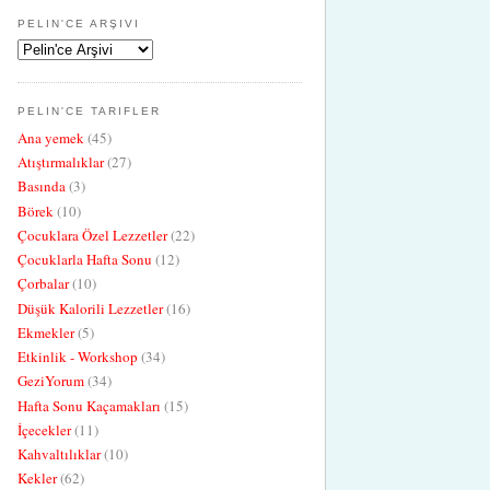
PELIN'CE ARŞIVI
PELIN'CE TARIFLER
Ana yemek
(45)
Atıştırmalıklar
(27)
Basında
(3)
Börek
(10)
Çocuklara Özel Lezzetler
(22)
Çocuklarla Hafta Sonu
(12)
Çorbalar
(10)
Düşük Kalorili Lezzetler
(16)
Ekmekler
(5)
Etkinlik - Workshop
(34)
GeziYorum
(34)
Hafta Sonu Kaçamakları
(15)
İçecekler
(11)
Kahvaltılıklar
(10)
Kekler
(62)