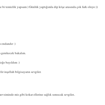
e bi temizlik yapsam:) Günlük yaptığımla dip köşe arasında çok fark oluyo:))
 ondandır :)
m gerekecek bakalım.
leğe bayıldım :)
ir inşellah bilgisayarın sevgiler.
vsiminde mis gibi kokar ellerine sağlık sımsıcak sevgiler..