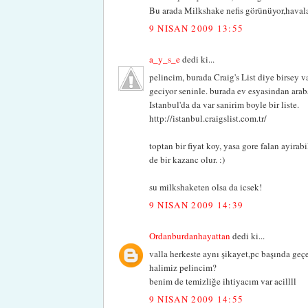
Bu arada Milkshake nefis görünüyor,havalar
9 NISAN 2009 13:55
a_y_s_e
dedi ki...
pelincim, burada Craig's List diye birsey va
geciyor seninle. burada ev esyasindan ara
Istanbul'da da var sanirim boyle bir liste.
http://istanbul.craigslist.com.tr/
toptan bir fiyat koy, yasa gore falan ayirabi
de bir kazanc olur. :)
su milkshaketen olsa da icsek!
9 NISAN 2009 14:39
Ordanburdanhayattan
dedi ki...
valla herkeste aynı şikayet,pc başında geç
halimiz pelincim?
benim de temizliğe ihtiyacım var acillll
9 NISAN 2009 14:55