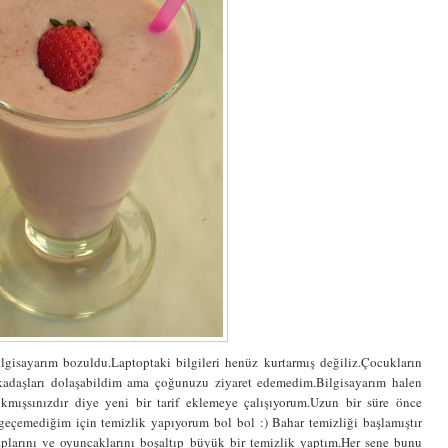
gisayarım bozuldu.Laptoptaki bilgileri henüz kurtarmış değiliz.Çocukların
rkadaşları dolaşabildim ama çoğunuzu ziyaret edemedim.Bilgisayarım halen
mışsınızdır diye yeni bir tarif eklemeye çalışıyorum.Uzun bir süre önce
 geçemediğim için temizlik yapıyorum bol bol :) Bahar temizliği başlamıştır
laplarını ve oyuncaklarını boşaltıp büyük bir temizlik yaptım.Her sene bunu