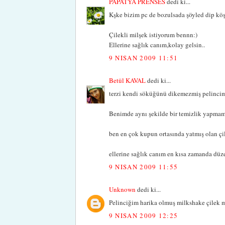
PAPATYA PRENSES
dedi ki...
Kşke bizim pc de bozulsada şöyled dip köş
Çilekli milşek istiyorum bennn:)
Ellerine sağlık canım,kolay gelsin..
9 NISAN 2009 11:51
Betül KAVAL
dedi ki...
terzi kendi söküğünü dikemezmiş pelincim
Benimde aynı şekilde bir temizlik yapma
ben en çok kupun ortasında yatmış olan çi
ellerine sağlık canım en kısa zamanda düzel
9 NISAN 2009 11:55
Unknown
dedi ki...
Pelinciğim harika olmuş milkshake çilek me
9 NISAN 2009 12:25