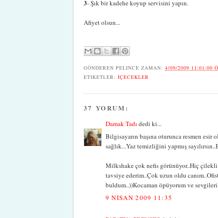
3
- Şık bir kadehe koyup servisini yapın.
Afiyet olsun...
GÖNDEREN
PELINCE
ZAMAN:
4/09/2009 11:01:00 
ETIKETLER:
İÇECEKLER
37 YORUM:
Damak Tadı
dedi ki...
Bilgisayarın başına oturunca resmen esir ol
sağlık...Yaz temizliğini yapmış sayılırsın..
Milkshake çok nefis görünüyor..Hiç çilekl
tavsiye ederim..Çok uzun oldu canım..Ofi
buldum..))Kocaman öpüyorum ve sevgilerim
9 NISAN 2009 11:35