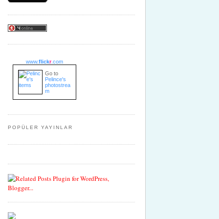
www.
flick
r
.com
Go to
Pelince's
photostrea
m
POPÜLER YAYINLAR