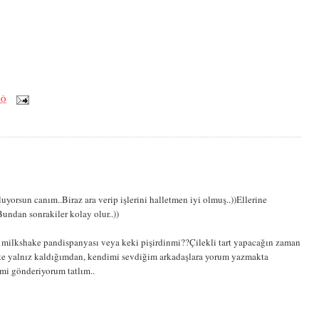
ÖÖ
uyorsun canım..Biraz ara verip işlerini halletmen iyi olmuş..))Ellerine
Bundan sonrakiler kolay olur..))
i milkshake pandispanyası veya keki pişirdinmi??Çilekli tart yapacağın zaman
ste yalnız kaldığımdan, kendimi sevdiğim arkadaşlara yorum yazmakta
i gönderiyorum tatlım..