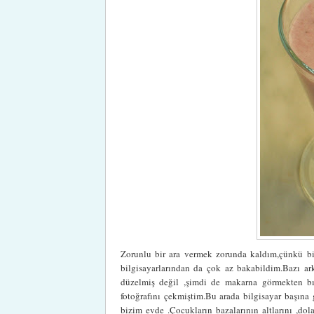
Zorunlu bir ara vermek zorunda kaldım,çünkü bil
bilgisayarlarından da çok az bakabildim.Bazı a
düzelmiş değil ,şimdi de makarna görmekten bık
fotoğrafını çekmiştim.Bu arada bilgisayar başına
bizim evde .Çocukların bazalarının altlarını ,do