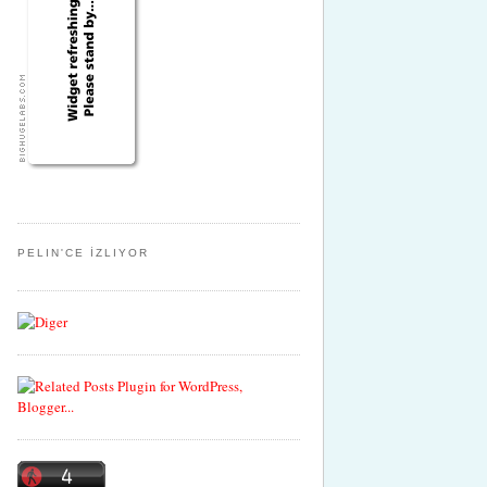
PELIN'CE İZLIYOR