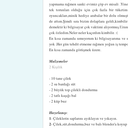
yapmama rağmen sanki evimiz çöp ev misali .Yine 4
tek torunları olduğu için çok fazla bir tüket
oyuncakları,minik hediye arabalar bir dolu olmuştu
de attım.Şimdi sıra bizim dolaplara geldi,kimbilir
demektir ki bilgisayar çok vaktimi alıyormuş.Uzu
çok özledim.Neler neler kaçırdım kimbilir. :(
En kısa zamanda umuyorum ki bilgisayarıma ve siz
yok .Her gün tehdit etmeme rağmen yoğun iş tempos
En kısa zamanda görüşmek üzere.
Malzemeler
2 Kişilik
- 10 tane çilek
- 2 su bardağı süt
- 2 büyük top çilekli dondurma
- 2 tatlı kaşığı bal
- 2 küp buz
Hazırlanışı
:
1
- Çileklerin saplarını ayıklayın ve yıkayın.
2
- Çilek,süt,dondurma,buz ve balı blender'a koyup i