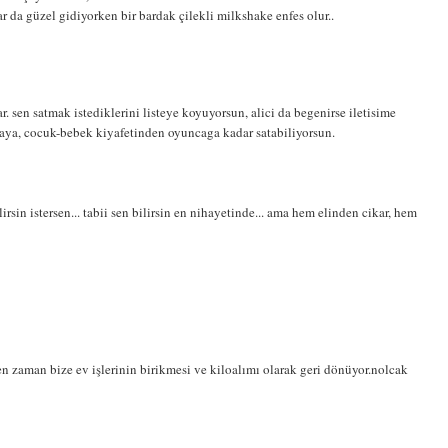
 da güzel gidiyorken bir bardak çilekli milkshake enfes olur..
r. sen satmak istediklerini listeye koyuyorsun, alici da begenirse iletisime
baya, cocuk-bebek kiyafetinden oyuncaga kadar satabiliyorsun.
lirsin istersen... tabii sen bilirsin en nihayetinde... ama hem elinden cikar, hem
en zaman bize ev işlerinin birikmesi ve kiloalımı olarak geri dönüyor.nolcak