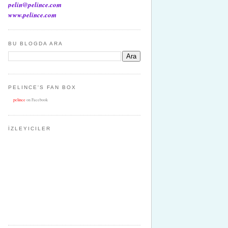
pelin@pelince.com
www.pelince.com
BU BLOGDA ARA
PELINCE'S FAN BOX
pelince
on Facebook
İZLEYICILER