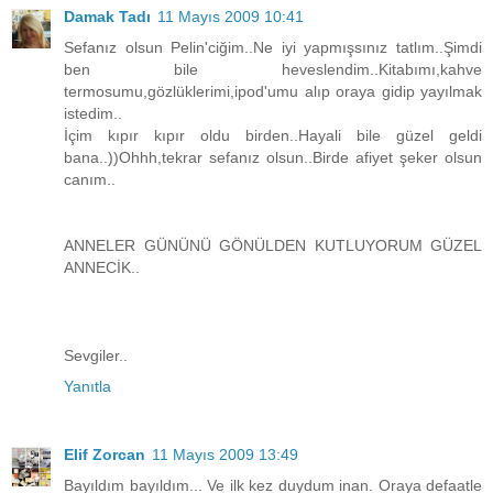
Damak Tadı
11 Mayıs 2009 10:41
Sefanız olsun Pelin'ciğim..Ne iyi yapmışsınız tatlım..Şimdi
ben bile heveslendim..Kitabımı,kahve
termosumu,gözlüklerimi,ipod'umu alıp oraya gidip yayılmak
istedim..
İçim kıpır kıpır oldu birden..Hayali bile güzel geldi
bana..))Ohhh,tekrar sefanız olsun..Birde afiyet şeker olsun
canım..
ANNELER GÜNÜNÜ GÖNÜLDEN KUTLUYORUM GÜZEL
ANNECİK..
Sevgiler..
Yanıtla
Elif Zorcan
11 Mayıs 2009 13:49
Bayıldım bayıldım... Ve ilk kez duydum inan. Oraya defaatle