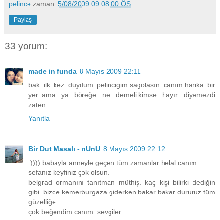
pelince
zaman:
5/08/2009 09:08:00 ÖS
Paylaş
33 yorum:
made in funda
8 Mayıs 2009 22:11
bak ilk kez duydum pelinciğim.sağolasın canım.harika bir
yer..ama ya böreğe ne demeli.kimse hayır diyemezdi
zaten...
Yanıtla
Bir Dut Masalı - nUnU
8 Mayıs 2009 22:12
:)))) babayla anneyle geçen tüm zamanlar helal canım.
sefanız keyfiniz çok olsun.
belgrad ormanını tanıtman müthiş. kaç kişi bilirki dediğin
gibi. bizde kemerburgaza giderken bakar bakar dururuz tüm
güzelliğe..
çok beğendim canım. sevgiler.