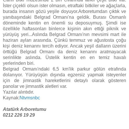
İster çiçekli olsun ister olmasın, etraftaki bitkiler ve ağaçlarla,
burada insanın gözü yeşile doyuyor.Arboretumdan çıktık ve
yanıbaşındaki Belgrad Ormanı'na geldik. Burası Osmanlı
döneminde kentin en önemli su deposuymuş. Şimdi ise
özellikle haftasonları binlerce kişinin akın ettiği piknik ve
yürüyüş yeri...Aslında Belgrad Ormanı'nın mevsimi mart ile
haziran ayları arasında. Çünkü temmuz ve ağustosta çoğu
kişi deniz kenarını tercih ediyor. Ancak yeşil dalların üzerini
örttüğü Belgrad Ormanı da deniz kenarını aratmayacak
serinlikte aslında. Üstelik kentin en en temiz havalı
yerlerinden biri.
Belgrad Ormanı'ndaki 6,5 km'lik parkur gölün etrafında
dolanıyor. Yürüyüşün dışında egzersiz yapmak isteyenler
için de jimnastik hareketlerini detaylı olarak gösteren
panolar ve jimnastik aletleri var.
Yazılar alıntıdır.
Kaynak:
Ntvmsnbc
Atatürk Arboretumu
0212 226 19 29