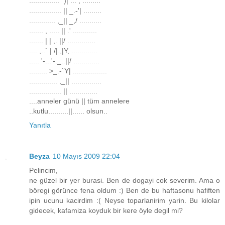
............... `)| ... , .........
................ || _.-'| .........
............. ,_|| _,/ ...........
....... , ..... || .' ............
....... | | ,. ||/ ..............
.... ,..` | /|.,|Y, .............
..... '-...'-._..||/ .............
......... >_.-`Y| .................
.............. ,_|| ...............
................ || ..............
....anneler günü || tüm annelere
..kutlu..........||...... olsun..
Yanıtla
Beyza
10 Mayıs 2009 22:04
Pelincim,
ne güzel bir yer burasi. Ben de dogayi cok severim. Ama o
böregi görünce fena oldum :) Ben de bu haftasonu hafiften
ipin ucunu kacirdim :( Neyse toparlanirim yarin. Bu kilolar
gidecek, kafamiza koyduk bir kere öyle degil mi?