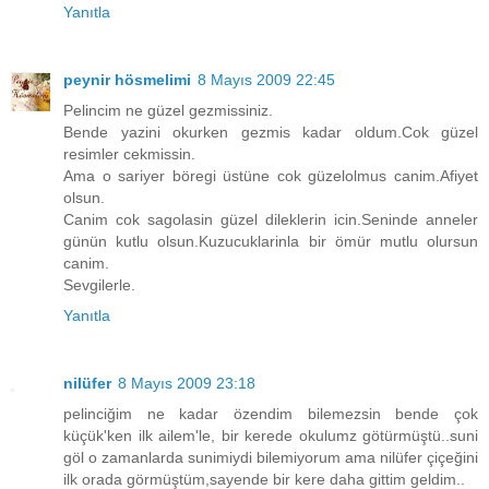
Yanıtla
peynir hösmelimi
8 Mayıs 2009 22:45
Pelincim ne güzel gezmissiniz.
Bende yazini okurken gezmis kadar oldum.Cok güzel
resimler cekmissin.
Ama o sariyer böregi üstüne cok güzelolmus canim.Afiyet
olsun.
Canim cok sagolasin güzel dileklerin icin.Seninde anneler
günün kutlu olsun.Kuzucuklarinla bir ömür mutlu olursun
canim.
Sevgilerle.
Yanıtla
nilüfer
8 Mayıs 2009 23:18
pelinciğim ne kadar özendim bilemezsin bende çok
küçük'ken ilk ailem'le, bir kerede okulumz götürmüştü..suni
göl o zamanlarda sunimiydi bilemiyorum ama nilüfer çiçeğini
ilk orada görmüştüm,sayende bir kere daha gittim geldim..