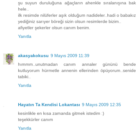
şu suyun duruluğuna ağaçların ahenkle sıralanışına bak
hele..
ilk resimde nilüferler aşık olduğum nadideler..hadi o babakız
yediğiniz sarıyer böreği sizin olsun resimlerde bizim..
afiyetler şekerler olsun canım benim.
Yanıtla
akasyakokusu
9 Mayıs 2009 11:39
hımmm..unutmadan canım annaler gününü bende
kutluyorum hürmetle annenin ellerinden öpüyorum..senide
tabiki..
Yanıtla
Hayatın Ta Kendisi Lokantası
9 Mayıs 2009 12:35
kesinlikle en kısa zamanda gitmek istedim :)
teşekkürler canım
Yanıtla