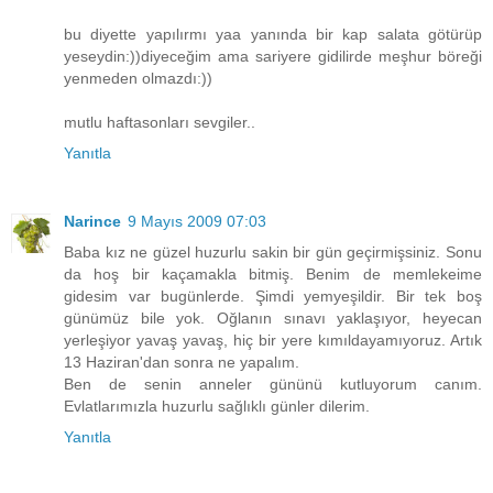
bu diyette yapılırmı yaa yanında bir kap salata götürüp
yeseydin:))diyeceğim ama sariyere gidilirde meşhur böreği
yenmeden olmazdı:))
mutlu haftasonları sevgiler..
Yanıtla
Narince
9 Mayıs 2009 07:03
Baba kız ne güzel huzurlu sakin bir gün geçirmişsiniz. Sonu
da hoş bir kaçamakla bitmiş. Benim de memlekeime
gidesim var bugünlerde. Şimdi yemyeşildir. Bir tek boş
günümüz bile yok. Oğlanın sınavı yaklaşıyor, heyecan
yerleşiyor yavaş yavaş, hiç bir yere kımıldayamıyoruz. Artık
13 Haziran'dan sonra ne yapalım.
Ben de senin anneler gününü kutluyorum canım.
Evlatlarımızla huzurlu sağlıklı günler dilerim.
Yanıtla