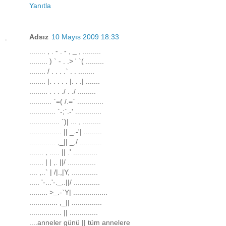
Yanıtla
Adsız
10 Mayıs 2009 18:33
........ , . - . - , _ , .........
......... ) ` - . .> ' `( .........
........ / . . . .` . . ........
........ |. . . . . |. . .| .......
......... . . . ./ . ./ .........
........... `=( /.=` .............
............. `-;`.-' .............
............... `)| ... , .........
................ || _.-'| .........
............. ,_|| _,/ ...........
....... , ..... || .' ............
....... | | ,. ||/ ..............
.... ,..` | /|.,|Y, .............
..... '-...'-._..||/ .............
......... >_.-`Y| .................
.............. ,_|| ...............
................ || ..............
....anneler günü || tüm annelere