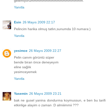
gelemiyorummmmmmmmmmmmmmmmmm.
Yanıtla
Esin
26 Mayıs 2009 22:17
Pelincim harika olmuş tatlın,sunumda 10 numara:)
Yanıtla
yesimce
26 Mayıs 2009 22:27
Pelin canım görüntü süper
bende biran önce deneyeyım
eline sağlık
yesimceyemek
Yanıtla
Yasemin
26 Mayıs 2009 23:21
bak ne gusel yanina dondurma koymussun, e ben bu tarifi
etkinlige alayim o zaman :D almiiimmii ???