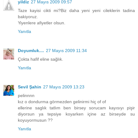
yildiz
27 Mayıs 2009 09:57
Taze kayisi cikti mi?Biz daha yeni yeni cileklerin tadina
bakiyoruz.
Yiyenlere afiyetler olsun.
Yanıtla
Doyumluk....
27 Mayıs 2009 11:34
Çokta hafif eline sağlık.
Yanıtla
Sevil Şahin
27 Mayıs 2009 13:23
pelinnnn
kız o dondurma görmezden gelinirmi hiç of of
ellerine saglık tatlım ben birsey sorucam kayısıyı pişir
diyorsun ya tepsiye koyarken içine az birseyde su
koyuyormusun ??
Yanıtla