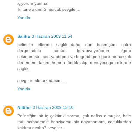
içiyorum yanına
iki tane aldım.Sımsıcak sevgiler...
Yanıtla
Saliha
3 Haziran 2009 11:54
pelincim ellerıne saglık...daha dun bakmıştım sofra
dergısındekı mantar kurabıyeye:)ama ılgımı
cekmemıstı...sen yaptıgına ve begendıgıne gore muhakkak
denemem lazım..hemen fındık alıp deneyecegım.ellerıne
saglık..
sevgılerımle arkadasım....
Yanıtla
Nilüfer
3 Haziran 2009 13:10
Pelinciğim bir iç çektimki sorma, çok nefiss olmuşlar, hele
tadı acıbadem'e benziyorsa hiç dayanamam, çocuklardan
kaldımı acaba? sevgiler..