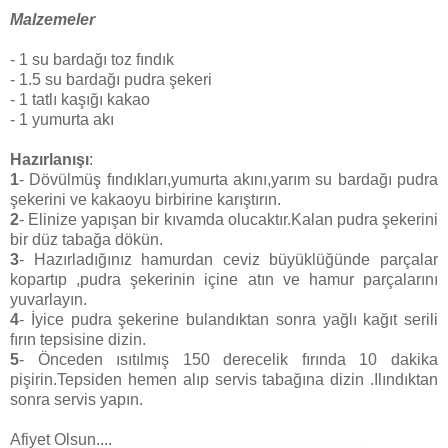
Malzemeler
- 1 su bardağı toz fındık
- 1.5 su bardağı pudra şekeri
- 1 tatlı kaşığı kakao
- 1 yumurta akı
Hazırlanışı
:
1
- Dövülmüş fındıkları,yumurta akını,yarım su bardağı pudra
şekerini ve kakaoyu birbirine karıştırın.
2
- Elinize yapışan bir kıvamda olucaktır.Kalan pudra şekerini
bir düz tabağa dökün.
3
- Hazırladığınız hamurdan ceviz büyüklüğünde parçalar
kopartıp ,pudra şekerinin içine atın ve hamur parçalarını
yuvarlayın.
4
- İyice pudra şekerine bulandıktan sonra yağlı kağıt serili
fırın tepsisine dizin.
5
- Önceden ısıtılmış 150 derecelik fırında 10 dakika
pişirin.Tepsiden hemen alıp servis tabağına dizin .Ilındıktan
sonra servis yapın.
Afiyet Olsun....