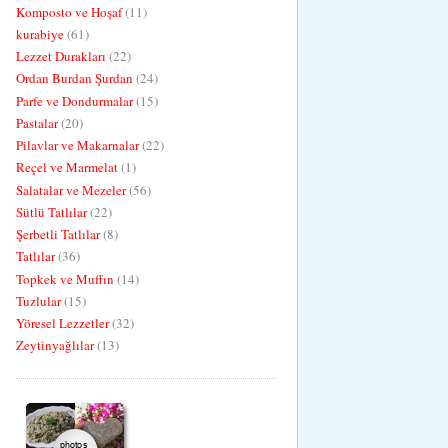
Komposto ve Hoşaf
(11)
kurabiye
(61)
Lezzet Durakları
(22)
Ordan Burdan Şurdan
(24)
Parfe ve Dondurmalar
(15)
Pastalar
(20)
Pilavlar ve Makarnalar
(22)
Reçel ve Marmelat
(1)
Salatalar ve Mezeler
(56)
Sütlü Tatlılar
(22)
Şerbetli Tatlılar
(8)
Tatlılar
(36)
Topkek ve Muffın
(14)
Tuzlular
(15)
Yöresel Lezzetler
(32)
Zeytinyağlılar
(13)