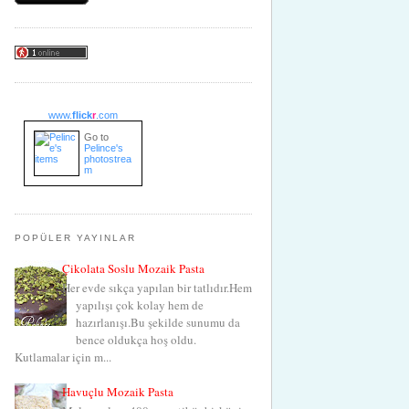
www.
flick
r
.com
Go to
Pelince's
photostrea
m
POPÜLER YAYINLAR
Çikolata Soslu Mozaik Pasta
Her evde sıkça yapılan bir tatlıdır.Hem
yapılışı çok kolay hem de
hazırlanışı.Bu şekilde sunumu da
bence oldukça hoş oldu.
Kutlamalar için m...
Havuçlu Mozaik Pasta