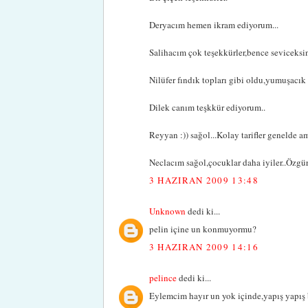
Deryacım hemen ikram ediyorum...
Salihacım çok teşekkürler,bence seviceksin
Nilüfer fındık topları gibi oldu,yumuşacık 
Dilek canım teşkkür ediyorum..
Reyyan :)) sağol...Kolay tarifler genelde am
Neclacım sağol,çocuklar daha iyiler..Özgür 
3 HAZIRAN 2009 13:48
Unknown
dedi ki...
pelin içine un konmuyormu?
3 HAZIRAN 2009 14:16
pelince
dedi ki...
Eylemcim hayır un yok içinde,yapış yapış b