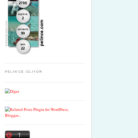
PELIN'CE İZLIYOR