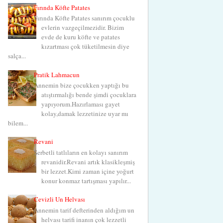
Fırında Köfte Patates
Fırında Köfte Patates sanırım çocuklu
evlerin vazgeçilmezidir. Bizim
evde de kuru köfte ve patates
kızartması çok tüketilmesin diye
salça...
Pratik Lahmacun
Annemin bize çocukken yaptığı bu
atıştırmalığı bende şimdi çocuklara
yapıyorum.Hazırlaması gayet
kolay,damak lezzetinize uyar mı
bilem...
Revani
Şerbetli tatlıların en kolayı sanırım
revanidir.Revani artık klasikleşmiş
bir lezzet.Kimi zaman içine yoğurt
konur konmaz tartışması yapılır...
Cevizli Un Helvası
Annemin tarif defterinden aldığım un
helvası tarifi inanın çok lezzetli