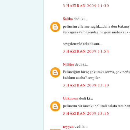
3 HAZIRAN 2009 11:30
Saliha
dedi ki...
pelincim ellerıne saglık...daha dun bakmış
yaptıgına ve begendıgıne gore muhakkak d
sevgılerımle arkadasım....
3 HAZIRAN 2009 11:54
Nilüfer
dedi ki...
Pelinciğim bir iç çektimki sorma, çok nef
kaldımı acaba? sevgiler..
3 HAZIRAN 2009 13:10
Unknown
dedi ki...
pelincim bir önceki hellimli salata tam ban
3 HAZIRAN 2009 13:16
reyyan
dedi ki...