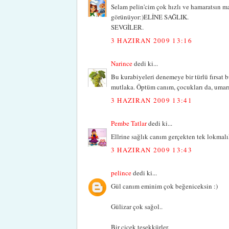
Selam pelin'cim çok hızlı ve hamaratsın 
görünüyor:)ELİNE SAĞLIK.
SEVGİLER.
3 HAZIRAN 2009 13:16
Narince
dedi ki...
Bu kurabiyeleri denemeye bir türlü fırsa
mutlaka. Öptüm canım, çocukları da, umarı
3 HAZIRAN 2009 13:41
Pembe Tatlar
dedi ki...
Ellrine sağlık canım gerçekten tek lokmalık
3 HAZIRAN 2009 13:43
pelince
dedi ki...
Gül canım eminim çok beğeniceksin :)
Gülizar çok sağol..
Bir çiçek teşekkürler.