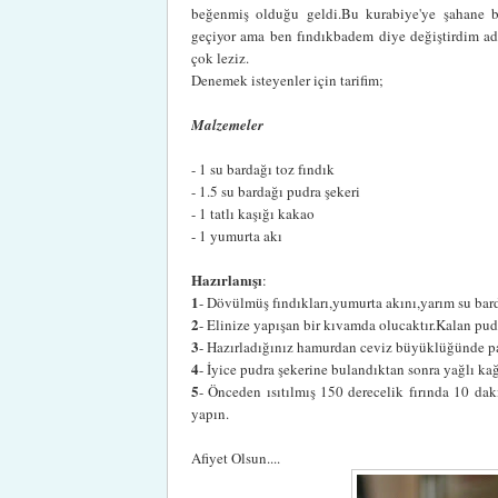
beğenmiş olduğu geldi.Bu kurabiye'ye şahane bir
geçiyor ama ben fındıkbadem diye değiştirdim ad
çok leziz.
Denemek isteyenler için tarifim;
Malzemeler
- 1 su bardağı toz fındık
- 1.5 su bardağı pudra şekeri
- 1 tatlı kaşığı kakao
- 1 yumurta akı
Hazırlanışı
:
1
- Dövülmüş fındıkları,yumurta akını,yarım su bard
2
- Elinize yapışan bir kıvamda olucaktır.Kalan pud
3
- Hazırladığınız hamurdan ceviz büyüklüğünde parç
4
- İyice pudra şekerine bulandıktan sonra yağlı kağıt
5
- Önceden ısıtılmış 150 derecelik fırında 10 daki
yapın.
Afiyet Olsun....