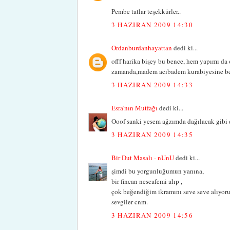
Pembe tatlar teşekkürler..
3 HAZIRAN 2009 14:30
Ordanburdanhayattan
dedi ki...
offf harika bişey bu bence, hem yapımı da
zamanda,madem acıbadem kurabiyesine be
3 HAZIRAN 2009 14:33
Esra'nın Mutfağı
dedi ki...
Ooof sanki yesem ağzımda dağılacak gibi du
3 HAZIRAN 2009 14:35
Bir Dut Masalı - nUnU
dedi ki...
şimdi bu yorgunluğumun yanına,
bir fincan nescafemi alıp ,
çok beğendiğim ikramını seve seve alıyoru
sevgiler cnm.
3 HAZIRAN 2009 14:56