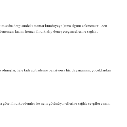
tım sofra dergısındekı mantar kurabıyeye:)ama ılgımı cekmemıstı...sen
enemem lazım..hemen fındık alıp deneyecegım.ellerıne saglık..
iss olmuşlar, hele tadı acıbadem'e benziyorsa hiç dayanamam, çocuklardan
a göre ,fındıkbademler ise nefis görünüyor ellerine sağlık sevgiler canım