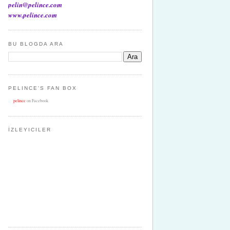
pelin@pelince.com
www.pelince.com
BU BLOGDA ARA
PELINCE'S FAN BOX
pelince
on Facebook
İZLEYICILER