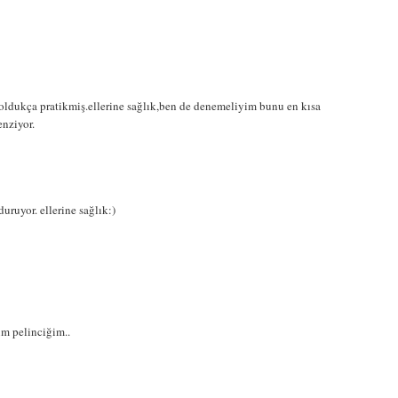
 oldukça pratikmiş.ellerine sağlık,ben de denemeliyim bunu en kısa
nziyor.
ruyor. ellerine sağlık:)
m pelinciğim..