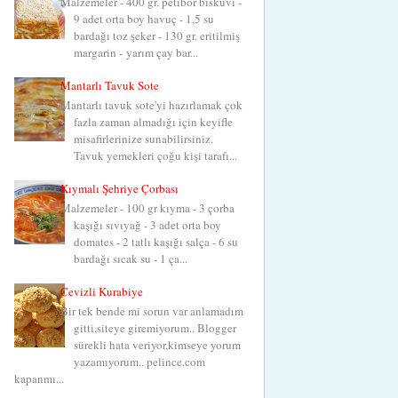
Malzemeler - 400 gr. petibör bisküvi -
9 adet orta boy havuç - 1,5 su
bardağı toz şeker - 130 gr. eritilmiş
margarin - yarım çay bar...
Mantarlı Tavuk Sote
Mantarlı tavuk sote'yi hazırlamak çok
fazla zaman almadığı için keyifle
misafirlerinize sunabilirsiniz.
Tavuk yemekleri çoğu kişi tarafı...
Kıymalı Şehriye Çorbası
Malzemeler - 100 gr kıyma - 3 çorba
kaşığı sıvıyağ - 3 adet orta boy
domates - 2 tatlı kaşığı salça - 6 su
bardağı sıcak su - 1 ça...
Cevizli Kurabiye
Bir tek bende mi sorun var anlamadım
gitti,siteye giremiyorum.. Blogger
sürekli hata veriyor,kimseye yorum
yazamıyorum.. pelince.com
kapanmı...