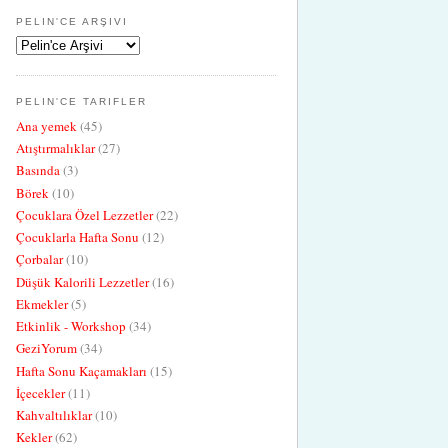
PELIN'CE ARŞIVI
PELIN'CE TARIFLER
Ana yemek
(45)
Atıştırmalıklar
(27)
Basında
(3)
Börek
(10)
Çocuklara Özel Lezzetler
(22)
Çocuklarla Hafta Sonu
(12)
Çorbalar
(10)
Düşük Kalorili Lezzetler
(16)
Ekmekler
(5)
Etkinlik - Workshop
(34)
GeziYorum
(34)
Hafta Sonu Kaçamakları
(15)
İçecekler
(11)
Kahvaltılıklar
(10)
Kekler
(62)