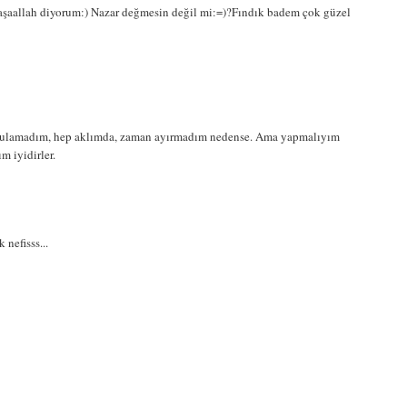
maşaallah diyorum:) Nazar değmesin değil mi:=)?Fındık badem çok güzel
t bulamadım, hep aklımda, zaman ayırmadım nedense. Ama yapmalıyım
m iyidirler.
 nefisss...