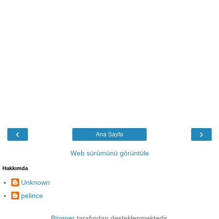
‹
›
Ana Sayfa
Web sürümünü görüntüle
Hakkımda
Unknown
pelince
Blogger
tarafından desteklenmektedir.