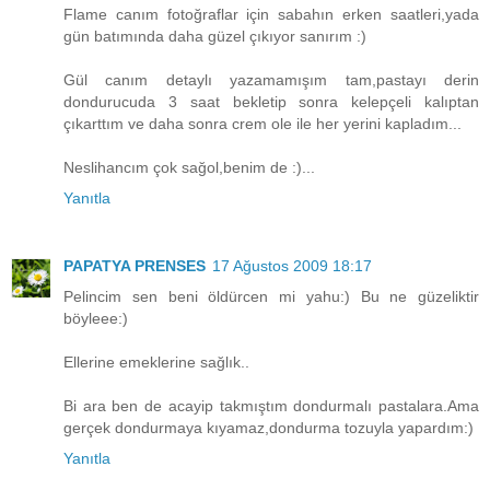
Flame canım fotoğraflar için sabahın erken saatleri,yada
gün batımında daha güzel çıkıyor sanırım :)
Gül canım detaylı yazamamışım tam,pastayı derin
dondurucuda 3 saat bekletip sonra kelepçeli kalıptan
çıkarttım ve daha sonra crem ole ile her yerini kapladım...
Neslihancım çok sağol,benim de :)...
Yanıtla
PAPATYA PRENSES
17 Ağustos 2009 18:17
Pelincim sen beni öldürcen mi yahu:) Bu ne güzeliktir
böyleee:)
Ellerine emeklerine sağlık..
Bi ara ben de acayip takmıştım dondurmalı pastalara.Ama
gerçek dondurmaya kıyamaz,dondurma tozuyla yapardım:)
Yanıtla