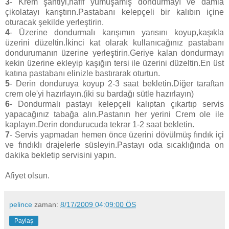
3
- Krem şantiyi,hafif yumuşamış dondurmayı ve damla
çikolatayı karıştırın.Pastabanı kelepçeli bir kalıbın içine
oturacak şekilde yerleştirin.
4
- Üzerine dondurmalı karışımın yarısını koyup,kaşıkla
üzerini düzeltin.İkinci kat olarak kullanıcağınız pastabanı
dondurumanın üzerine yerleştirin.Geriye kalan dondurmayı
kekin üzerine ekleyip kaşığın tersi ile üzerini düzeltin.En üst
katına pastabanı elinizle bastırarak oturtun.
5
- Derin donduruya koyup 2-3 saat bekletin.Diğer taraftan
crem ole'yi hazırlayın.(iki su bardağı sütle hazırlayın)
6
- Dondurmalı pastayı kelepçeli kalıptan çıkartıp servis
yapacağınız tabağa alın.Pastanın her yerini Crem ole ile
kaplayın.Derin dondurucuda tekrar 1-2 saat bekletin.
7
- Servis yapmadan hemen önce üzerini dövülmüş fındık içi
ve fındıklı drajelerle süsleyin.Pastayı oda sıcaklığında on
dakika bekletip servisini yapın.
Afiyet olsun.
pelince
zaman:
8/17/2009 04:09:00 ÖS
Paylaş