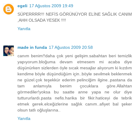
egeli
17 Ağustos 2009 19:49
SÜPERRRR!!! NEFİS GÖRÜNÜYOR ELİNE SAĞLIK CANIM
,AHH OLSADA YESEK !!!!
Yanıtla
made in funda
17 Ağustos 2009 20:58
canım benim!!daha çok yeni gelişim.sabahtan beri temizlik
yapıyorum.bloğuma devam etmesem mi acaba diye
düşünürken sizlerden öyle sıcak mesajlar alıyorum ki kızdım
kendime böyle düşündüğüm için..böyle sevilmek beklenmek
ne güzel.çok teşekkür ederim pelinciğim ilgine..pastana da
tam anlamıyla benim çocuklara göre.Allahtan
görmediler!yoksa bu saatte anne yapa ne olur diye
tuttururlardı.pasta nefis.harika bir fikir.haticeyi de tebrik
etmek gerek.elceğizlerine sağlık canım..afiyet bal şeker
olsun tatlı oğluşlarına..
Yanıtla