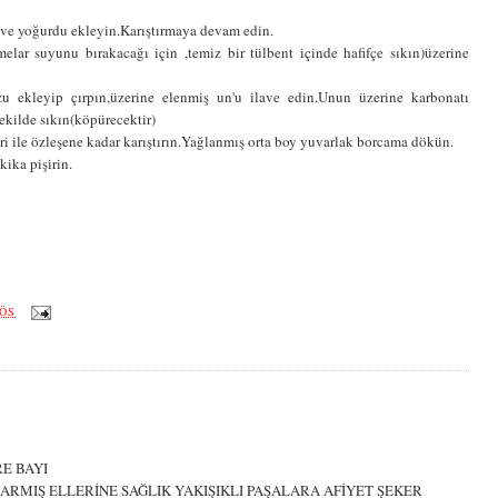
ı ve yoğurdu ekleyin.Karıştırmaya devam edin.
elar suyunu bırakacağı için ,temiz bir tülbent içinde hafifçe sıkın)üzerine
zu ekleyip çırpın,üzerine elenmiş un'u ilave edin.Unun üzerine karbonatı
ekilde sıkın(köpürecektir)
iri ile özleşene kadar karıştırın.Yağlanmış orta boy yuvarlak borcama dökün.
kika pişirin.
 ÖS
E BAYI
RMIŞ ELLERİNE SAĞLIK YAKIŞIKLI PAŞALARA AFİYET ŞEKER