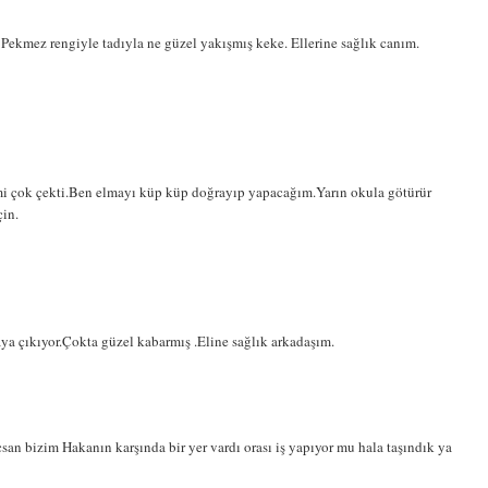
ekmez rengiyle tadıyla ne güzel yakışmış keke. Ellerine sağlık canım.
mi çok çekti.Ben elmayı küp küp doğrayıp yapacağım.Yarın okula götürür
çin.
taya çıkıyor.Çokta güzel kabarmış .Eline sağlık arkadaşım.
çsan bizim Hakanın karşında bir yer vardı orası iş yapıyor mu hala taşındık ya