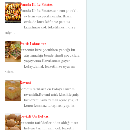
Fırında Köfte Patates
Fırında Köfte Patates sanırım çocuklu
evlerin vazgeçilmezidir. Bizim
evde de kuru köfte ve patates
kızartması çok tüketilmesin diye
salça...
Pratik Lahmacun
Annemin bize çocukken yaptığı bu
atıştırmalığı bende şimdi çocuklara
yapıyorum.Hazırlaması gayet
kolay,damak lezzetinize uyar mı
bilem...
Revani
Şerbetli tatlıların en kolayı sanırım
revanidir.Revani artık klasikleşmiş
bir lezzet.Kimi zaman içine yoğurt
konur konmaz tartışması yapılır...
Cevizli Un Helvası
Annemin tarif defterinden aldığım un
helvası tarifi inanın çok lezzetli