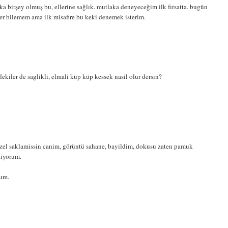
a birşey olmuş bu, ellerine sağlık. mutlaka deneyeceğim ilk fırsatta. bugün
er bilemem ama ilk misafire bu keki denemek isterim.
dekiler de saglikli, elmali küp küp kessek nasil olur dersin?
üzel saklamissin canim, görüntü sahane, bayildim, dokusu zaten pamuk
diyorum.
rum.