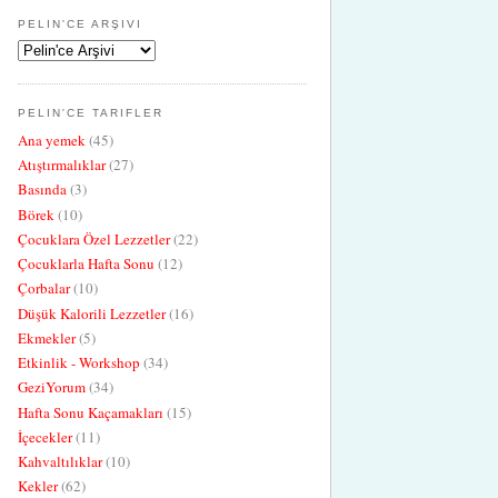
PELIN'CE ARŞIVI
PELIN'CE TARIFLER
Ana yemek
(45)
Atıştırmalıklar
(27)
Basında
(3)
Börek
(10)
Çocuklara Özel Lezzetler
(22)
Çocuklarla Hafta Sonu
(12)
Çorbalar
(10)
Düşük Kalorili Lezzetler
(16)
Ekmekler
(5)
Etkinlik - Workshop
(34)
GeziYorum
(34)
Hafta Sonu Kaçamakları
(15)
İçecekler
(11)
Kahvaltılıklar
(10)
Kekler
(62)