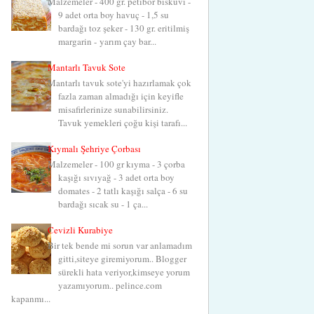
Malzemeler - 400 gr. petibör bisküvi -
9 adet orta boy havuç - 1,5 su
bardağı toz şeker - 130 gr. eritilmiş
margarin - yarım çay bar...
Mantarlı Tavuk Sote
Mantarlı tavuk sote'yi hazırlamak çok
fazla zaman almadığı için keyifle
misafirlerinize sunabilirsiniz.
Tavuk yemekleri çoğu kişi tarafı...
Kıymalı Şehriye Çorbası
Malzemeler - 100 gr kıyma - 3 çorba
kaşığı sıvıyağ - 3 adet orta boy
domates - 2 tatlı kaşığı salça - 6 su
bardağı sıcak su - 1 ça...
Cevizli Kurabiye
Bir tek bende mi sorun var anlamadım
gitti,siteye giremiyorum.. Blogger
sürekli hata veriyor,kimseye yorum
yazamıyorum.. pelince.com
kapanmı...