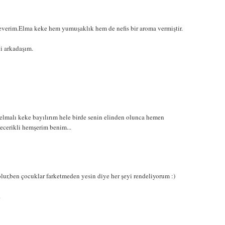
everim.Elma keke hem yumuşaklık hem de nefis bir aroma vermiştir.
li arkadaşım.
malı keke bayılırım hele birde senin elinden olunca hemen
becerikli hemşerim benim...
ur,ben çocuklar farketmeden yesin diye her şeyi rendeliyorum :)
.