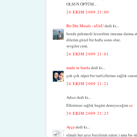
OLSUN ÖPTÜM...
24 EKIM 2009 21:00
Bir Dut Masalı - nUnU
dedi ki...
bende pekmezli lezzetlere imzamı daima ata
dilerim güzel bir hafta sonu olur..
sevgiler cnm.
24 EKIM 2009 21:01
made in funda
dedi ki...
çok çok süper bir tarif.ellerine sağlık canım
24 EKIM 2009 21:21
Adsız dedi ki...
Ellerinize sağlık bugün deneyeceğim
ce
24 EKIM 2009 21:23
Ayça
dedi ki...
elmalı her şeye bayılırım zaten:) ama bu