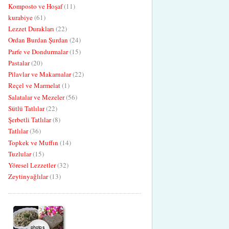
Komposto ve Hoşaf
(11)
kurabiye
(61)
Lezzet Durakları
(22)
Ordan Burdan Şurdan
(24)
Parfe ve Dondurmalar
(15)
Pastalar
(20)
Pilavlar ve Makarnalar
(22)
Reçel ve Marmelat
(1)
Salatalar ve Mezeler
(56)
Sütlü Tatlılar
(22)
Şerbetli Tatlılar
(8)
Tatlılar
(36)
Topkek ve Muffın
(14)
Tuzlular
(15)
Yöresel Lezzetler
(32)
Zeytinyağlılar
(13)