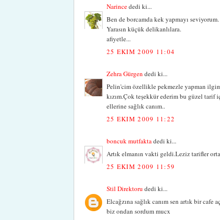
Narince
dedi ki...
Ben de borcamda kek yapmayı seviyorum. P
Yarasın küçük delikanlılara.
afiyetle...
25 EKIM 2009 11:04
Zehra Gürgen
dedi ki...
Pelin'cim özellikle pekmezle yapman ilgi
kızım.Çok teşekkür ederim bu güzel tarif i
ellerine sağlık canım..
25 EKIM 2009 11:22
boncuk mutfakta
dedi ki...
Artık elmanın vakti geldi.Leziz tarifler or
25 EKIM 2009 11:59
Stil Direktoru
dedi ki...
Elcağzına sağlık canım sen artık bir cafe a
biz ondan sordum mucx