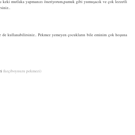
a bu keki mutlaka yapmanızı öneriyorum,pamuk gibi yumuşacık ve çok lezzetli
siniz..
 de kullanabilirsiniz.. Pekmez yemeyen çocukların bile eminim çok hoşuna
zi
(keçiboynuzu pekmezi)