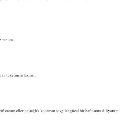
ve sunum..
dan tüketmem lazım...
rifi canım ellerine sağlık kocaman sevgiler güzel bir haftasonu diliyorum.