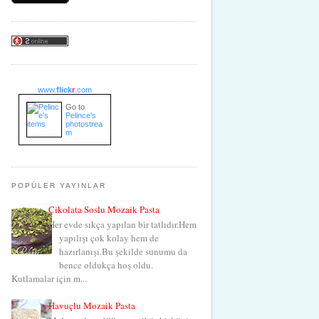
www.
flick
r
.com
Go to
Pelince's
photostrea
m
POPÜLER YAYINLAR
Çikolata Soslu Mozaik Pasta
Her evde sıkça yapılan bir tatlıdır.Hem
yapılışı çok kolay hem de
hazırlanışı.Bu şekilde sunumu da
bence oldukça hoş oldu.
Kutlamalar için m...
Havuçlu Mozaik Pasta