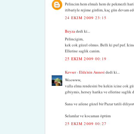
Pelincim hem elmalı hem de pekmezli harik
itibariyle rejime girdim, kaç gün devam ed
24 EKIM 2009 23:15
Beyza
dedi ki...
Pelincigim,
kek cok güzel olmus. Belli ki puf puf. Icin
Ellerine saglik canim.
25 EKIM 2009 00:19
Kevser - Elda'nin Annesi
dedi ki...
Woowww,
valla elma rendesini bu kekin icine cok g
gibiymis, hersey harika ve ellerine saglik 
Sana ve ailene güzel bir Pazar tatili diliyo
Selamlar ve kocaman öptüm
25 EKIM 2009 00:27