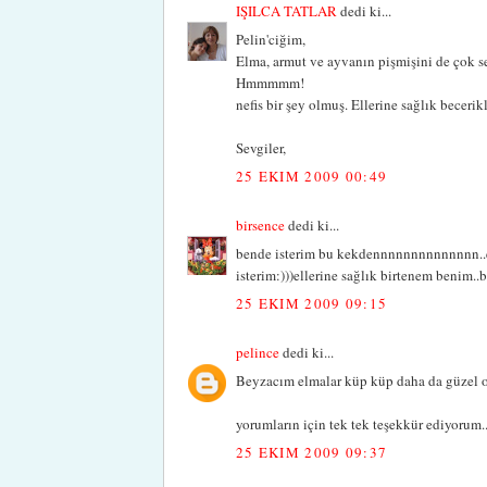
IŞILCA TATLAR
dedi ki...
Pelin'ciğim,
Elma, armut ve ayvanın pişmişini de çok s
Hmmmmm!
nefis bir şey olmuş. Ellerine sağlık becerik
Sevgiler,
25 EKIM 2009 00:49
birsence
dedi ki...
bende isterim bu kekdennnnnnnnnnnnnn..el
isterim:)))ellerine sağlık birtenem benim..
25 EKIM 2009 09:15
pelince
dedi ki...
Beyzacım elmalar küp küp daha da güzel ol
yorumların için tek tek teşekkür ediyorum.
25 EKIM 2009 09:37