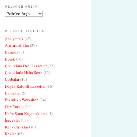
PELIN'CE ARŞIVI
PELIN'CE TARIFLER
Ana yemek
(45)
Atıştırmalıklar
(27)
Basında
(3)
Börek
(10)
Çocuklara Özel Lezzetler
(22)
Çocuklarla Hafta Sonu
(12)
Çorbalar
(10)
Düşük Kalorili Lezzetler
(16)
Ekmekler
(5)
Etkinlik - Workshop
(34)
GeziYorum
(34)
Hafta Sonu Kaçamakları
(15)
İçecekler
(11)
Kahvaltılıklar
(10)
Kekler
(62)