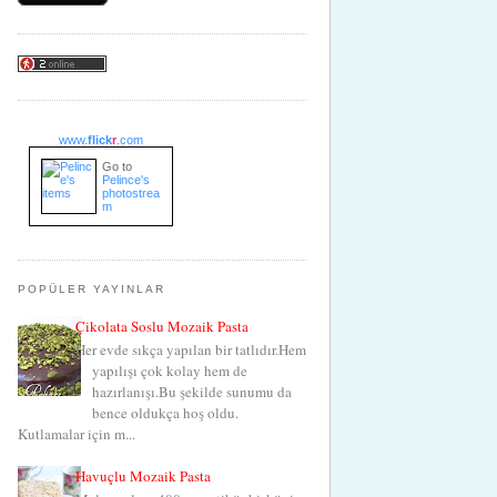
www.
flick
r
.com
Go to
Pelince's
photostrea
m
POPÜLER YAYINLAR
Çikolata Soslu Mozaik Pasta
Her evde sıkça yapılan bir tatlıdır.Hem
yapılışı çok kolay hem de
hazırlanışı.Bu şekilde sunumu da
bence oldukça hoş oldu.
Kutlamalar için m...
Havuçlu Mozaik Pasta