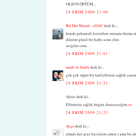
OLSUN ÖPTÜM...
24 EKIM 2009 21:00
Bir Dut Masalı - nUnU
dedi ki...
bende pekmezli lezzetlere imzamı daima ata
dilerim güzel bir hafta sonu olur..
sevgiler cnm.
24 EKIM 2009 21:01
made in funda
dedi ki...
çok çok süper bir tarif.ellerine sağlık canım
24 EKIM 2009 21:21
Adsız dedi ki...
Ellerinize sağlık bugün deneyeceğim
ce
24 EKIM 2009 21:23
Ayça
dedi ki...
elmalı her şeye bayılırım zaten:) ama bu