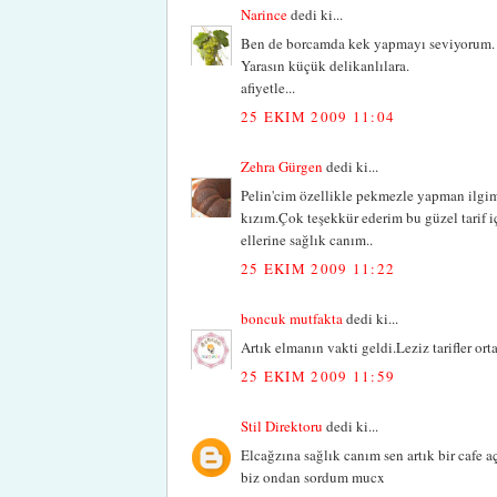
Narince
dedi ki...
Ben de borcamda kek yapmayı seviyorum. P
Yarasın küçük delikanlılara.
afiyetle...
25 EKIM 2009 11:04
Zehra Gürgen
dedi ki...
Pelin'cim özellikle pekmezle yapman ilgi
kızım.Çok teşekkür ederim bu güzel tarif i
ellerine sağlık canım..
25 EKIM 2009 11:22
boncuk mutfakta
dedi ki...
Artık elmanın vakti geldi.Leziz tarifler or
25 EKIM 2009 11:59
Stil Direktoru
dedi ki...
Elcağzına sağlık canım sen artık bir cafe a
biz ondan sordum mucx