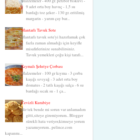
Malzemeler - 400 gr. petibör bisküvi -
9 adet orta boy havuç - 1,5 su
bardağı toz şeker - 130 gr. eritilmiş
margarin - yarım çay bar...
Mantarlı Tavuk Sote
Mantarlı tavuk sote'yi hazırlamak çok
fazla zaman almadığı için keyifle
misafirlerinize sunabilirsiniz.
Tavuk yemekleri çoğu kişi tarafı...
Kıymalı Şehriye Çorbası
Malzemeler - 100 gr kıyma - 3 çorba
kaşığı sıvıyağ - 3 adet orta boy
domates - 2 tatlı kaşığı salça - 6 su
bardağı sıcak su - 1 ça...
Cevizli Kurabiye
Bir tek bende mi sorun var anlamadım
gitti,siteye giremiyorum.. Blogger
sürekli hata veriyor,kimseye yorum
yazamıyorum.. pelince.com
kapanmı...