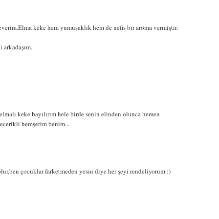
everim.Elma keke hem yumuşaklık hem de nefis bir aroma vermiştir.
li arkadaşım.
malı keke bayılırım hele birde senin elinden olunca hemen
becerikli hemşerim benim...
ur,ben çocuklar farketmeden yesin diye her şeyi rendeliyorum :)
.