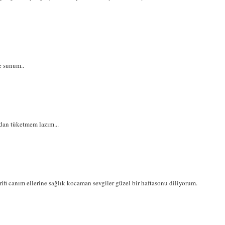
ve sunum..
dan tüketmem lazım...
rifi canım ellerine sağlık kocaman sevgiler güzel bir haftasonu diliyorum.