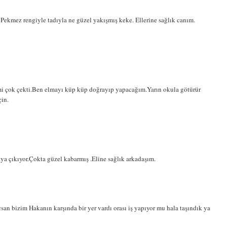
ekmez rengiyle tadıyla ne güzel yakışmış keke. Ellerine sağlık canım.
mi çok çekti.Ben elmayı küp küp doğrayıp yapacağım.Yarın okula götürür
çin.
taya çıkıyor.Çokta güzel kabarmış .Eline sağlık arkadaşım.
çsan bizim Hakanın karşında bir yer vardı orası iş yapıyor mu hala taşındık ya