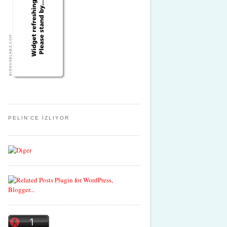
PELIN'CE İZLIYOR