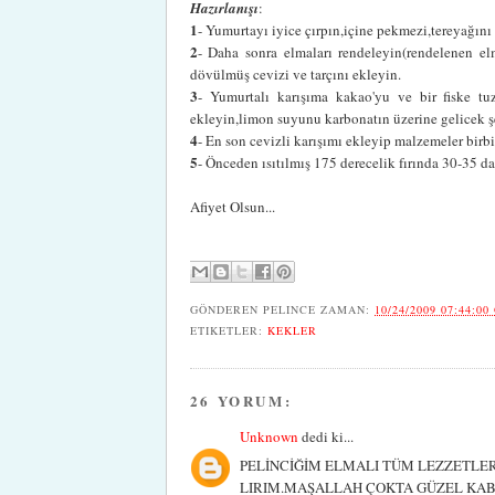
Hazırlanışı
:
1
- Yumurtayı iyice çırpın,içine pekmezi,tereyağın
2
- Daha sonra elmaları rendeleyin(rendelenen elm
dövülmüş cevizi ve tarçını ekleyin.
3
- Yumurtalı karışıma kakao'yu ve bir fiske tu
ekleyin,limon suyunu karbonatın üzerine gelicek ş
4
- En son cevizli karışımı ekleyip malzemeler birb
5
- Önceden ısıtılmış 175 derecelik fırında 30-35 da
Afiyet Olsun...
GÖNDEREN
PELINCE
ZAMAN:
10/24/2009 07:44:00
ETIKETLER:
KEKLER
26 YORUM:
Unknown
dedi ki...
PELİNCİĞİM ELMALI TÜM LEZZETLER
LIRIM.MAŞALLAH ÇOKTA GÜZEL KABA