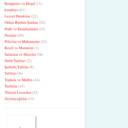
Komposto ve Hoşaf
(11)
kurabiye
(61)
Lezzet Durakları
(22)
Ordan Burdan Şurdan
(24)
Parfe ve Dondurmalar
(15)
Pastalar
(20)
Pilavlar ve Makarnalar
(22)
Reçel ve Marmelat
(1)
Salatalar ve Mezeler
(56)
Sütlü Tatlılar
(22)
Şerbetli Tatlılar
(8)
Tatlılar
(36)
Topkek ve Muffın
(14)
Tuzlular
(15)
Yöresel Lezzetler
(32)
Zeytinyağlılar
(13)