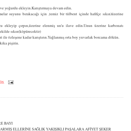
ı ve yoğurdu ekleyin.Karıştırmaya devam edin.
elar suyunu bırakacağı için ,temiz bir tülbent içinde hafifçe sıkın)üzerine
zu ekleyip çırpın,üzerine elenmiş un'u ilave edin.Unun üzerine karbonatı
ekilde sıkın(köpürecektir)
iri ile özleşene kadar karıştırın.Yağlanmış orta boy yuvarlak borcama dökün.
kika pişirin.
 ÖS
E BAYI
RMIŞ ELLERİNE SAĞLIK YAKIŞIKLI PAŞALARA AFİYET ŞEKER