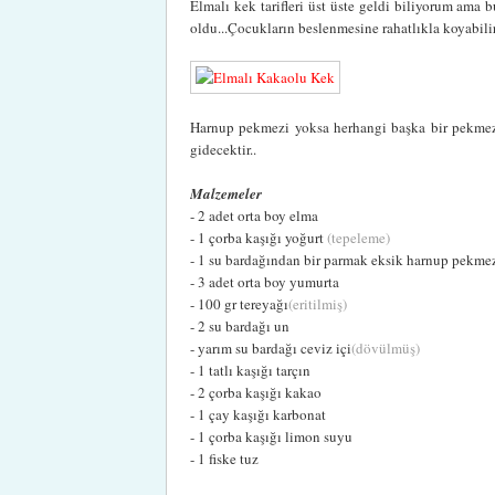
Elmalı kek tarifleri üst üste geldi biliyorum am
oldu...Çocukların beslenmesine rahatlıkla koyabilir
Harnup pekmezi yoksa herhangi başka bir pekmez
gidecektir..
Malzemeler
- 2 adet orta boy elma
- 1 çorba kaşığı yoğurt
(tepeleme)
- 1 su bardağından bir parmak eksik harnup pekme
- 3 adet orta boy yumurta
- 100 gr tereyağı
(eritilmiş)
- 2 su bardağı un
- yarım su bardağı ceviz içi
(dövülmüş)
- 1 tatlı kaşığı tarçın
- 2 çorba kaşığı kakao
- 1 çay kaşığı karbonat
- 1 çorba kaşığı limon suyu
- 1 fiske tuz