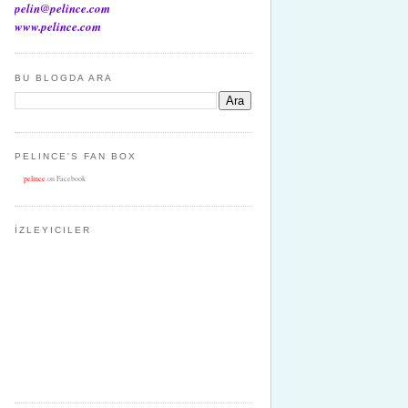
pelin@pelince.com
www.pelince.com
BU BLOGDA ARA
PELINCE'S FAN BOX
pelince
on Facebook
İZLEYICILER