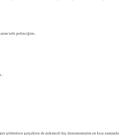
rım tatlı pelinciğim..
..
 süper görünüyor gerçekten de pekmezli hiç denememiştim en kısa zamanda