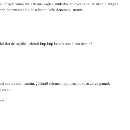
a birşey olmuş bu, ellerine sağlık. mutlaka deneyeceğim ilk fırsatta. bugün
er bilemem ama ilk misafire bu keki denemek isterim.
dekiler de saglikli, elmali küp küp kessek nasil olur dersin?
üzel saklamissin canim, görüntü sahane, bayildim, dokusu zaten pamuk
diyorum.
rum.