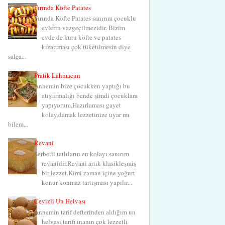
Fırında Köfte Patates
Fırında Köfte Patates sanırım çocuklu
evlerin vazgeçilmezidir. Bizim
evde de kuru köfte ve patates
kızartması çok tüketilmesin diye
salça...
Pratik Lahmacun
Annemin bize çocukken yaptığı bu
atıştırmalığı bende şimdi çocuklara
yapıyorum.Hazırlaması gayet
kolay,damak lezzetinize uyar mı
bilem...
Revani
Şerbetli tatlıların en kolayı sanırım
revanidir.Revani artık klasikleşmiş
bir lezzet.Kimi zaman içine yoğurt
konur konmaz tartışması yapılır...
Cevizli Un Helvası
Annemin tarif defterinden aldığım un
helvası tarifi inanın çok lezzetli