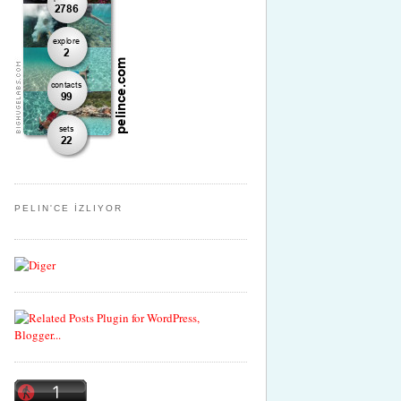
PELIN'CE İZLIYOR