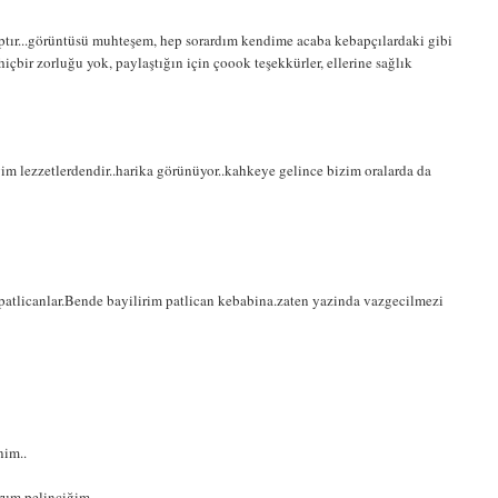
tır...görüntüsü muhteşem, hep sorardım kendime acaba kebapçılardaki gibi
çbir zorluğu yok, paylaştığın için çoook teşekkürler, ellerine sağlık
m lezzetlerdendir..harika görünüyor..kahkeye gelince bizim oralarda da
 patlicanlar.Bende bayilirim patlican kebabina.zaten yazinda vazgecilmezi
nim..
rum pelinciğim..