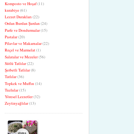
Komposto ve Hoşaf
(11)
kurabiye
(61)
Lezzet Durakları
(22)
Ordan Burdan Şurdan
(24)
Parfe ve Dondurmalar
(15)
Pastalar
(20)
Pilavlar ve Makarnalar
(22)
Reçel ve Marmelat
(1)
Salatalar ve Mezeler
(56)
Sütlü Tatlılar
(22)
Şerbetli Tatlılar
(8)
Tatlılar
(36)
Topkek ve Muffın
(14)
Tuzlular
(15)
Yöresel Lezzetler
(32)
Zeytinyağlılar
(13)