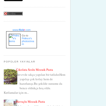
www.
flick
r
.com
Go to
Pelince's
photostrea
m
POPÜLER YAYINLAR
Çikolata Soslu Mozaik Pasta
Her evde sıkça yapılan bir tatlıdır.Hem
yapılışı çok kolay hem de
hazırlanışı.Bu şekilde sunumu da
bence oldukça hoş oldu.
Kutlamalar için m...
Havuçlu Mozaik Pasta