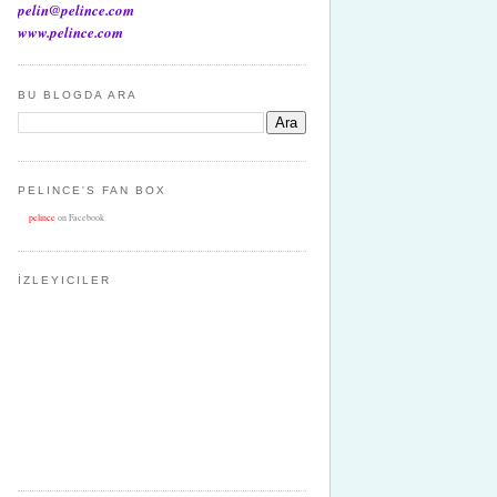
pelin@pelince.com
www.pelince.com
BU BLOGDA ARA
PELINCE'S FAN BOX
pelince
on Facebook
İZLEYICILER