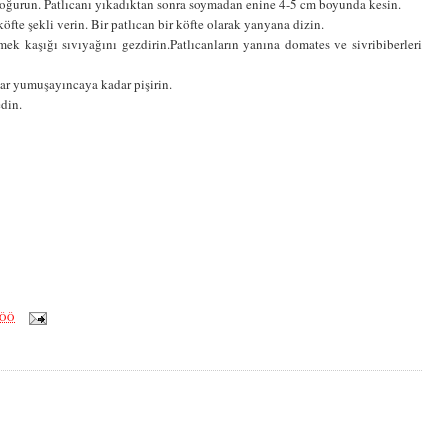
 yoğurun. Patlıcanı yıkadıktan sonra soymadan enine 4-5 cm boyunda kesin.
fte şekli verin. Bir patlıcan bir köfte olarak yanyana dizin.
mek kaşığı sıvıyağını gezdirin.Patlıcanların yanına domates ve sivribiberleri
lar yumuşayıncaya kadar pişirin.
edin.
 ÖÖ