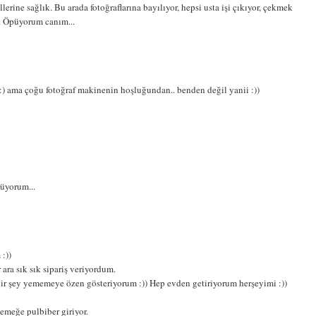
erine sağlık. Bu arada fotoğraflarına bayılıyor, hepsi usta işi çıkıyor, çekmek
. Öpüyorum canım...
) ama çoğu fotoğraf makinenin hoşluğundan.. benden değil yanii :))
püyorum...
:))
ara sık sık sipariş veriyordum.
ir şey yememeye özen gösteriyorum :)) Hep evden getiriyorum herşeyimi :))
emeğe pulbiber giriyor.