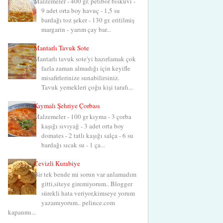
Malzemeler - 400 gr. petibör bisküvi -
9 adet orta boy havuç - 1,5 su
bardağı toz şeker - 130 gr. eritilmiş
margarin - yarım çay bar...
Mantarlı Tavuk Sote
Mantarlı tavuk sote'yi hazırlamak çok
fazla zaman almadığı için keyifle
misafirlerinize sunabilirsiniz.
Tavuk yemekleri çoğu kişi tarafı...
Kıymalı Şehriye Çorbası
Malzemeler - 100 gr kıyma - 3 çorba
kaşığı sıvıyağ - 3 adet orta boy
domates - 2 tatlı kaşığı salça - 6 su
bardağı sıcak su - 1 ça...
Cevizli Kurabiye
Bir tek bende mi sorun var anlamadım
gitti,siteye giremiyorum.. Blogger
sürekli hata veriyor,kimseye yorum
yazamıyorum.. pelince.com
kapanmı...