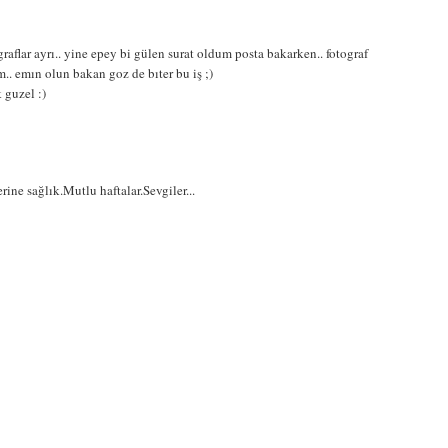
raflar ayrı.. yine epey bi gülen surat oldum posta bakarken.. fotograf
. emın olun bakan goz de bıter bu iş ;)
 guzel :)
ine sağlık.Mutlu haftalar.Sevgiler...