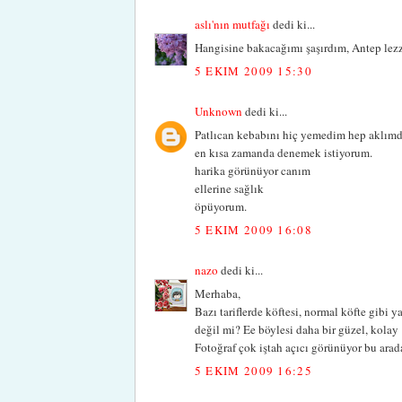
aslı'nın mutfağı
dedi ki...
Hangisine bakacağımı şaşırdım, Antep lezze
5 EKIM 2009 15:30
Unknown
dedi ki...
Patlıcan kebabını hiç yemedim hep aklımda
en kısa zamanda denemek istiyorum.
harika görünüyor canım
ellerine sağlık
öpüyorum.
5 EKIM 2009 16:08
nazo
dedi ki...
Merhaba,
Bazı tariflerde köftesi, normal köfte gibi
değil mi? Ee böylesi daha bir güzel, kolay 
Fotoğraf çok iştah açıcı görünüyor bu arada
5 EKIM 2009 16:25