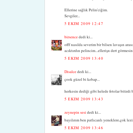
Ellerine sağlık Pelin'ciğim.
Sevgiler...
5 EKIM 2009 12:47
birsence
dedi ki...
offf nasılda severim bir bilsen lavaşın ara
acıktırdın pelincim...ellerişn dert görmesi
5 EKIM 2009 13:40
Disalce
dedi ki...
çook güzel bi kebap...
herkesin dediği gibi helede fotolar bitirdi b
5 EKIM 2009 13:43
zeynepin sesi
dedi ki...
bayılırım ben patlıcanlı yeneklere,çok lez
5 EKIM 2009 13:46