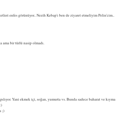
tleri enfes görünüyor.. Nezih Kebap'ı ben de ziyaret etmeliyim Pelin'cim..
 ama bir türlü nasip olmadı.
 yapılıyor. Yani ekmek içi, soğan, yumurta vs. Bunda sadece baharat ve kıyma
:)
 ;)