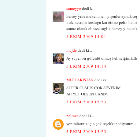
sumeyye
dedi ki...
hersey yıne mukemmel.. pişenler ayrı..fotog
makınesının hoslugu kar etmez pelın hanım.
sonuc olarak elınıze saglık hersey yıne cok
5 EKIM 2009 14:01
müjde
dedi ki...
Ay süper bir görüntü olmuş Pelinciğim.Eller
5 EKIM 2009 14:14
MUTFAKISTAN
dedi ki...
SUPER OLMUS COK SEVERIM
AFIYET OLSUN CANIM
5 EKIM 2009 15:23
pelince
dedi ki...
yorumlarınız için çok teşekkür ediyorum...
5 EKIM 2009 15:23