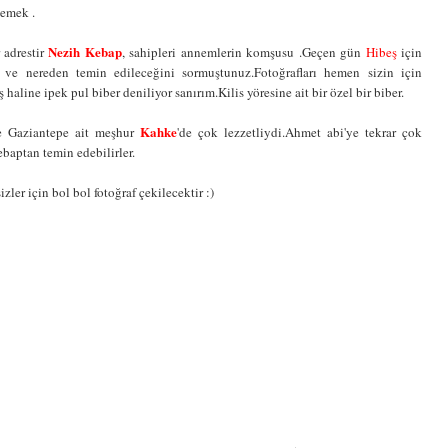
yemek .
Nezih Kebap
 adrestir
, sahipleri annemlerin komşusu .Geçen gün
Hibeş
için
 ve nereden temin edileceğini sormuştunuz.Fotoğrafları hemen sizin için
haline ipek pul biber deniliyor sanırım.Kilis yöresine ait bir özel bir biber.
Kahke
e Gaziantepe ait meşhur
'de çok lezzetliydi.Ahmet abi'ye tekrar çok
baptan temin edebilirler.
izler için bol bol fotoğraf çekilecektir :)