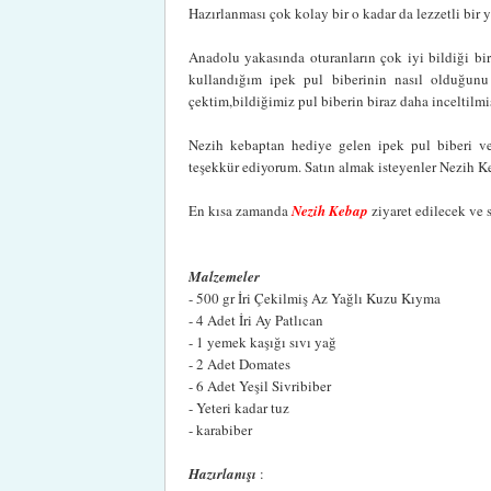
Hazırlanması çok kolay bir o kadar da lezzetli bir 
Anadolu yakasında oturanların çok iyi bildiği bir
kullandığım ipek pul biberinin nasıl olduğunu
çektim,bildiğimiz pul biberin biraz daha inceltilmiş 
Nezih kebaptan hediye gelen ipek pul biberi v
teşekkür ediyorum. Satın almak isteyenler Nezih Ke
En kısa zamanda
Nezih Kebap
ziyaret edilecek ve s
Malzemeler
- 500 gr İri Çekilmiş Az Yağlı Kuzu Kıyma
- 4 Adet İri Ay Patlıcan
- 1 yemek kaşığı sıvı yağ
- 2 Adet Domates
- 6 Adet Yeşil Sivribiber
- Yeteri kadar tuz
- karabiber
Hazırlanışı
: