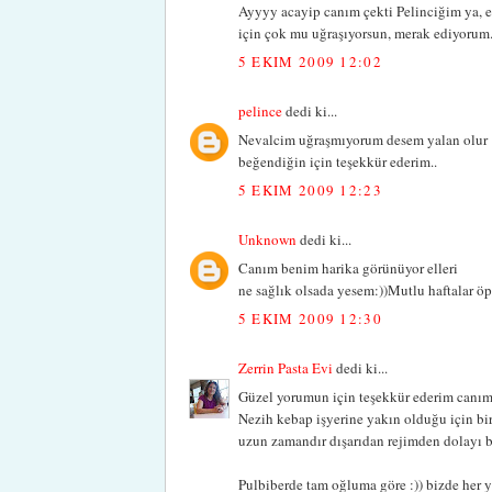
Ayyyy acayip canım çekti Pelinciğim ya, ell
için çok mu uğraşıyorsun, merak ediyorum
5 EKIM 2009 12:02
pelince
dedi ki...
Nevalcim uğraşmıyorum desem yalan olur :
beğendiğin için teşekkür ederim..
5 EKIM 2009 12:23
Unknown
dedi ki...
Canım benim harika görünüyor elleri
ne sağlık olsada yesem:))Mutlu haftalar ö
5 EKIM 2009 12:30
Zerrin Pasta Evi
dedi ki...
Güzel yorumun için teşekkür ederim canım 
Nezih kebap işyerine yakın olduğu için bir 
uzun zamandır dışarıdan rejimden dolayı b
Pulbiberde tam oğluma göre :)) bizde her y