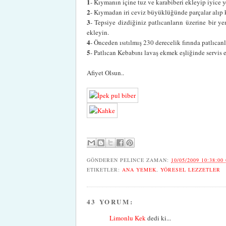
1
- Kıymanın içine tuz ve karabiberi ekleyip iyice
2
- Kıymadan iri ceviz büyüklüğünde parçalar alıp kö
3
- Tepsiye dizdiğiniz patlıcanların üzerine bir ye
ekleyin.
4
- Önceden ısıtılmış 230 derecelik fırında patlıcan
5
- Patlıcan Kebabını lavaş ekmek eşliğinde servis 
Afiyet Olsun..
GÖNDEREN
PELINCE
ZAMAN:
10/05/2009 10:38:00
ETIKETLER:
ANA YEMEK
,
YÖRESEL LEZZETLER
43 YORUM:
Limonlu Kek
dedi ki...