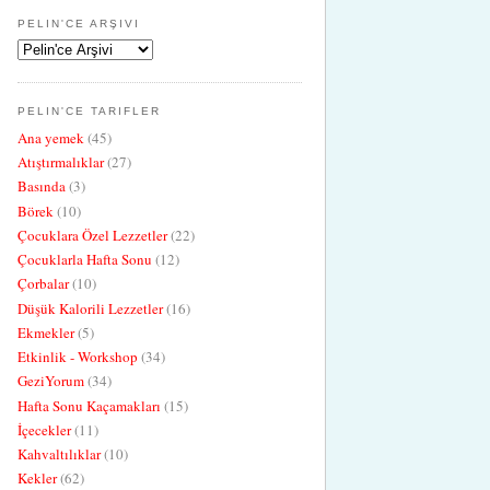
PELIN'CE ARŞIVI
PELIN'CE TARIFLER
Ana yemek
(45)
Atıştırmalıklar
(27)
Basında
(3)
Börek
(10)
Çocuklara Özel Lezzetler
(22)
Çocuklarla Hafta Sonu
(12)
Çorbalar
(10)
Düşük Kalorili Lezzetler
(16)
Ekmekler
(5)
Etkinlik - Workshop
(34)
GeziYorum
(34)
Hafta Sonu Kaçamakları
(15)
İçecekler
(11)
Kahvaltılıklar
(10)
Kekler
(62)