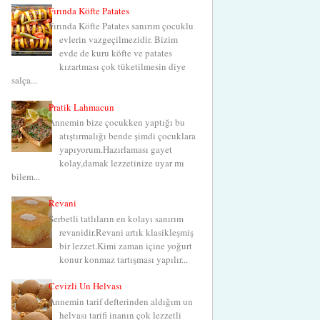
Fırında Köfte Patates
Fırında Köfte Patates sanırım çocuklu
evlerin vazgeçilmezidir. Bizim
evde de kuru köfte ve patates
kızartması çok tüketilmesin diye
salça...
Pratik Lahmacun
Annemin bize çocukken yaptığı bu
atıştırmalığı bende şimdi çocuklara
yapıyorum.Hazırlaması gayet
kolay,damak lezzetinize uyar mı
bilem...
Revani
Şerbetli tatlıların en kolayı sanırım
revanidir.Revani artık klasikleşmiş
bir lezzet.Kimi zaman içine yoğurt
konur konmaz tartışması yapılır...
Cevizli Un Helvası
Annemin tarif defterinden aldığım un
helvası tarifi inanın çok lezzetli