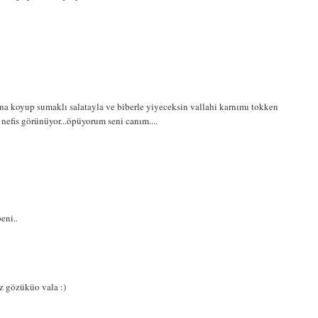
sına koyup sumaklı salatayla ve biberle yiyeceksin vallahi karnımı tokken
n nefis görünüyor...öpüyorum seni canım....
eni..
iz gözüküo vala :)