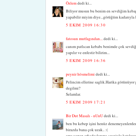
Özlem
dedi ki...
Biliyor musun bu benim en sevdiğim kebap
yapabilir miyim diye...görüğüm kadarıyla hi
5 EKIM 2009 16:30
fatosun mutfagından...
dedi ki...
canım patlıcan kebabı benimde çok sevdiği
yapılır ve enfestir bilirim...
5 EKIM 2009 16:36
peynir hösmelimi
dedi ki...
Pelincim ellerine saglik.Harika görünüyor
degilmi?
Selamlar.
5 EKIM 2009 17:21
Bir Dut Masalı - nUnU
dedi ki...
ben bu kebep işini henüz denemeyenlerde
birazda bana çok uzak.. :(
ama yapan arkadaşlarıma sevgiyle katılıyo