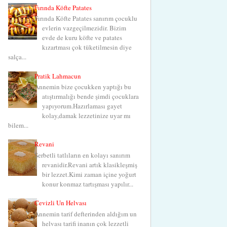
Fırında Köfte Patates
Fırında Köfte Patates sanırım çocuklu
evlerin vazgeçilmezidir. Bizim
evde de kuru köfte ve patates
kızartması çok tüketilmesin diye
salça...
Pratik Lahmacun
Annemin bize çocukken yaptığı bu
atıştırmalığı bende şimdi çocuklara
yapıyorum.Hazırlaması gayet
kolay,damak lezzetinize uyar mı
bilem...
Revani
Şerbetli tatlıların en kolayı sanırım
revanidir.Revani artık klasikleşmiş
bir lezzet.Kimi zaman içine yoğurt
konur konmaz tartışması yapılır...
Cevizli Un Helvası
Annemin tarif defterinden aldığım un
helvası tarifi inanın çok lezzetli