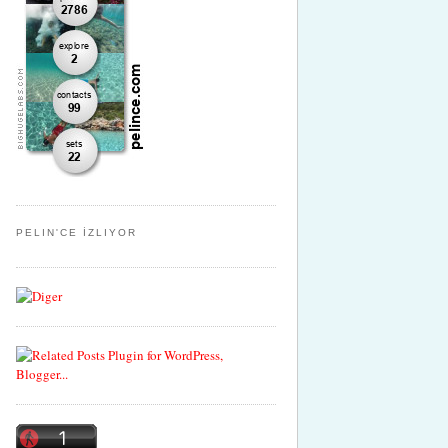
PELIN'CE İZLIYOR