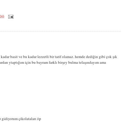
 ÖÖ
kadar basit ve bu kadar lezzetli bir tarif olamaz. hemde dediğin gibi çok şık
lardan ytaptığım için bu bayram farklı birşey bulma telaşındayım ama
 gidiyorum çikolataları öp