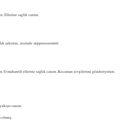
n. Ellerine saglik canim.
lık şekerim...resimde süppeeeeeerrrrrr
ğim..O maharetli ellerine sağlık canım..Kocaman sevgilerimi gönderiyorum
 yakışır canım.
m olmuş.