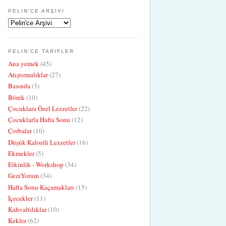
PELIN'CE ARŞIVI
PELIN'CE TARIFLER
Ana yemek
(45)
Atıştırmalıklar
(27)
Basında
(3)
Börek
(10)
Çocuklara Özel Lezzetler
(22)
Çocuklarla Hafta Sonu
(12)
Çorbalar
(10)
Düşük Kalorili Lezzetler
(16)
Ekmekler
(5)
Etkinlik - Workshop
(34)
GeziYorum
(34)
Hafta Sonu Kaçamakları
(15)
İçecekler
(11)
Kahvaltılıklar
(10)
Kekler
(62)