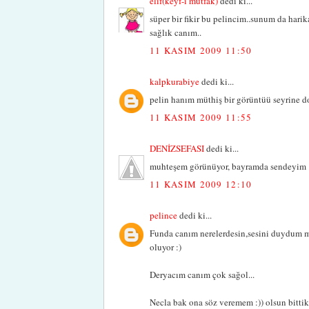
élif(keyf-i mutfak)
dedi ki...
süper bir fikir bu pelincim..sunum da harik
sağlık canım..
11 KASIM 2009 11:50
kalpkurabiye
dedi ki...
pelin hanım müthiş bir görüntüü seyrine do
11 KASIM 2009 11:55
DENİZSEFASI
dedi ki...
muhteşem görünüyor, bayramda sendeyim :)
11 KASIM 2009 12:10
pelince
dedi ki...
Funda canım nerelerdesin,sesini duydum mu
oluyor :)
Deryacım canım çok sağol...
Necla bak ona söz veremem :)) olsun bittikç