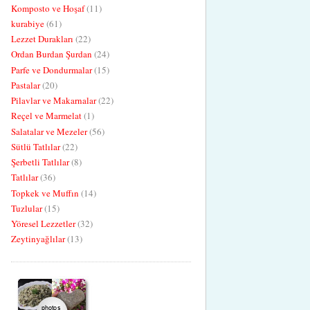
Komposto ve Hoşaf
(11)
kurabiye
(61)
Lezzet Durakları
(22)
Ordan Burdan Şurdan
(24)
Parfe ve Dondurmalar
(15)
Pastalar
(20)
Pilavlar ve Makarnalar
(22)
Reçel ve Marmelat
(1)
Salatalar ve Mezeler
(56)
Sütlü Tatlılar
(22)
Şerbetli Tatlılar
(8)
Tatlılar
(36)
Topkek ve Muffın
(14)
Tuzlular
(15)
Yöresel Lezzetler
(32)
Zeytinyağlılar
(13)