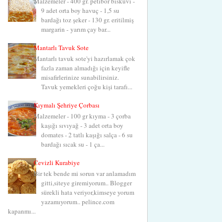
Malzemeler - 400 gr. petibör bisküvi -
9 adet orta boy havuç - 1,5 su
bardağı toz şeker - 130 gr. eritilmiş
margarin - yarım çay bar...
Mantarlı Tavuk Sote
Mantarlı tavuk sote'yi hazırlamak çok
fazla zaman almadığı için keyifle
misafirlerinize sunabilirsiniz.
Tavuk yemekleri çoğu kişi tarafı...
Kıymalı Şehriye Çorbası
Malzemeler - 100 gr kıyma - 3 çorba
kaşığı sıvıyağ - 3 adet orta boy
domates - 2 tatlı kaşığı salça - 6 su
bardağı sıcak su - 1 ça...
Cevizli Kurabiye
Bir tek bende mi sorun var anlamadım
gitti,siteye giremiyorum.. Blogger
sürekli hata veriyor,kimseye yorum
yazamıyorum.. pelince.com
kapanmı...