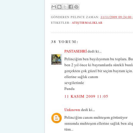
GÖNDEREN
PELINCE
ZAMAN:
11/11/2009 09:24:00
ETIKETLER:
ATIŞTIRMALIKLAR
38 YORUM:
PASTASEHRİ
dedi ki...
Pelinciğim ben bayılıyorum bu toplara. Bu 
ben 2 yıl önce ki bayramlarda sürekli bun
gerçekten çok güzel bir seçim bayram için.
ellerine sağlık canım
sevgilerimle
Funda
11 KASIM 2009 11:05
Unknown
dedi ki...
Pelinciğim canım muhteşem görünüyor
sunumda muhteşem ellerine sağlık ben alıp
tüm...