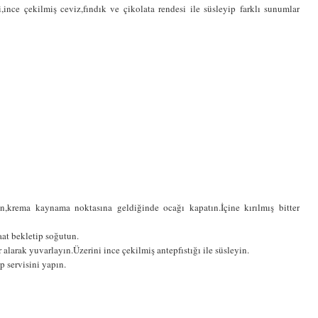
ince çekilmiş ceviz,fındık ve çikolata rendesi ile süsleyip farklı sunumlar
n,krema kaynama noktasına geldiğinde ocağı kapatın.İçine kırılmış bitter
aat bekletip soğutun.
alarak yuvarlayın.Üzerini ince çekilmiş antepfıstığı ile süsleyin.
p servisini yapın.