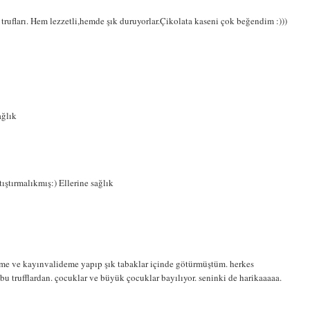
trufları. Hem lezzetli,hemde şık duruyorlar.Çikolata kaseni çok beğendim :)))
ağlık
ıştırmalıkmış:) Ellerine sağlık
me ve kayınvalideme yapıp şık tabaklar içinde götürmüştüm. herkes
m bu trufflardan. çocuklar ve büyük çocuklar bayılıyor. seninki de harikaaaaa.