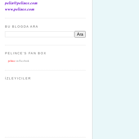
pelin@pelince.com
www.pelince.com
BU BLOGDA ARA
PELINCE'S FAN BOX
pelince
on Facebook
İZLEYICILER