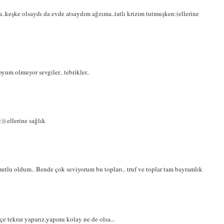
a..keşke olsaydı da evde atsaydım ağzıma..tatlı krizim tutmuşken:(ellerine
yum olmuyor sevgiler.. tebrikler..
) ellerine sağlık
tlu oldum.. Bende çok seviyorum bu topları.. truf ve toplar tam bayramlık
e tekrar yaparız,yapımı kolay ne de olsa...