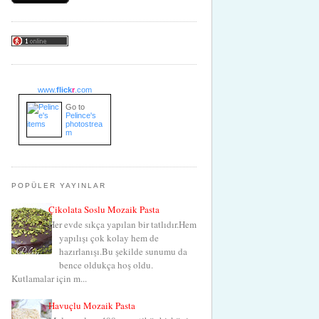
www.
flick
r
.com
Go to
Pelince's
photostrea
m
POPÜLER YAYINLAR
Çikolata Soslu Mozaik Pasta
Her evde sıkça yapılan bir tatlıdır.Hem
yapılışı çok kolay hem de
hazırlanışı.Bu şekilde sunumu da
bence oldukça hoş oldu.
Kutlamalar için m...
Havuçlu Mozaik Pasta