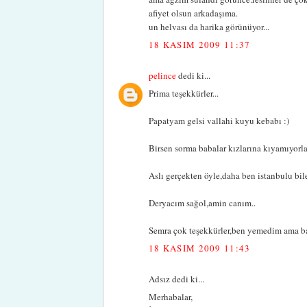
afiyet olsun arkadaşıma.
un helvası da harika görünüyor...
18 KASIM 2009 11:37
pelince
dedi ki...
Prima teşekkürler...
Papatyam gelsi vallahi kuyu kebabı :)
Birsen sorma babalar kızlarına kıyamıyorla
Aslı gerçekten öyle,daha ben istanbulu bi
Deryacım sağol,amin canım..
Semra çok teşekkürler,ben yemedim ama baba
18 KASIM 2009 11:43
Adsız dedi ki...
Merhabalar,