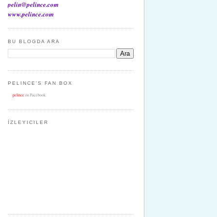
pelin@pelince.com
www.pelince.com
BU BLOGDA ARA
PELINCE'S FAN BOX
pelince
on Facebook
İZLEYICILER