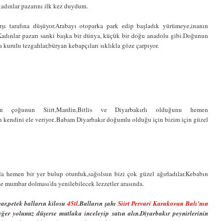
adınlar pazarını ilk kez duydum.
ı tarafına düşüyor.Arabayı otoparka park edip başladık yürümeye,inanın
.Kadınlar pazarı sanki başka bir dünya, küçük bir doğu anadolu gibi.Doğunun
urulu tezgahlar,büryan kebapçıları sıklıkla göze çarpıyor.
rın çoğunun Siirt,Mardin,Bitlis ve Diyarbakırlı olduğunu hemen
 kendini ele veriyor..Babam Diyarbakır doğumlu olduğu için bizim için güzel
 hemen bir yer bulup oturduk,sağolsun bizi çok güzel ağırladılar.Kebabın
ve mumbar dolması'da yenilebilecek lezzetler arasında.
ar,petek balların kilosu
45tl
.Balların şahı
Siirt Pervari Karakovan Balı'nın
eğer yolunuz düşerse mutlaka inceleyip satın alın.Diyarbakır peynirlerinin