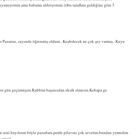
amıyorum ama babama aldırıyorum:)))bu taraflara geldiğine göre 5
r Pazarını, sayende öğrenmiş oldum.. Keşfedecek ne çok şey varmış.. Kuyu
 bir gün geçirmişsin.Rabbim başınızdan eksik etmesin.Kebapa ge
ın seni.bayılırım böyle pazarlara.perde pilavını çok severim.bundan yemedim
 güzel.