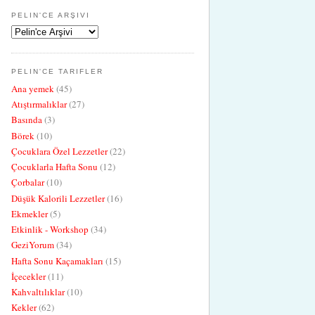
PELIN'CE ARŞIVI
PELIN'CE TARIFLER
Ana yemek
(45)
Atıştırmalıklar
(27)
Basında
(3)
Börek
(10)
Çocuklara Özel Lezzetler
(22)
Çocuklarla Hafta Sonu
(12)
Çorbalar
(10)
Düşük Kalorili Lezzetler
(16)
Ekmekler
(5)
Etkinlik - Workshop
(34)
GeziYorum
(34)
Hafta Sonu Kaçamakları
(15)
İçecekler
(11)
Kahvaltılıklar
(10)
Kekler
(62)