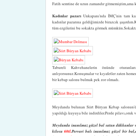
Fatih semtine de uzun zamandır gitmemiştim,ama k
Kadınlar pazarı
Unkapanı'nda İMÇ'nin tam karş
kadınlar pazarına geldiğimizde birazcık şaşırdım
tüm ezgilerini bu sokakta görmek mümkün.Sokakta k
Tabureli Kahvehanelerin önünde oturanla
anlıyorsunuz.Konuşmalar ve kıyafetler zaten hemen
bir kebap salonu bulmak pek zor olmadı.
Meydanda bulunan Siirt Büryan Kebap salonun'da
yapıldığı kuyuya bile indirdiler.Perde pilavı,oruk 
Meydanda inanılmaz güzel bal satan dükkanlar v
kilosu
60tl.
Pervari balı inanılmaz güzel bir bal,