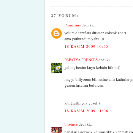
27 YORUM:
Primarima
dedi ki...
yolum o taraflara düşmez çokçok zor :(
ama yutkundum yahu :))
18 KASIM 2009 10:55
PAPATYA PRENSES
dedi ki...
gelmiş benim kuyu kebabı hihih:))
imç yi biliyorum bilmesine ama kadınlar 
gezem fırsatını bulurum.
fotoğraflar çok güzel:)
18 KASIM 2009 11:06
birsence
dedi ki...
babalarla gezmek ve şımarıklık yapmak çok