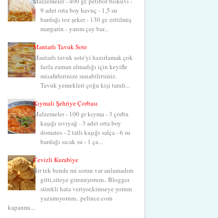
Malzemeler - 400 gr. petibör bisküvi -
9 adet orta boy havuç - 1,5 su
bardağı toz şeker - 130 gr. eritilmiş
margarin - yarım çay bar...
Mantarlı Tavuk Sote
Mantarlı tavuk sote'yi hazırlamak çok
fazla zaman almadığı için keyifle
misafirlerinize sunabilirsiniz.
Tavuk yemekleri çoğu kişi tarafı...
Kıymalı Şehriye Çorbası
Malzemeler - 100 gr kıyma - 3 çorba
kaşığı sıvıyağ - 3 adet orta boy
domates - 2 tatlı kaşığı salça - 6 su
bardağı sıcak su - 1 ça...
Cevizli Kurabiye
Bir tek bende mi sorun var anlamadım
gitti,siteye giremiyorum.. Blogger
sürekli hata veriyor,kimseye yorum
yazamıyorum.. pelince.com
kapanmı...