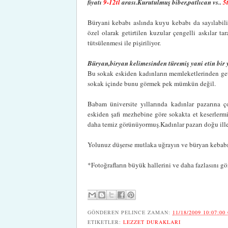
fiyatı
9-12tl
arası.Kurutulmuş biber,patlıcan vs..
5t
Büryani kebabı aslında kuyu kebabı da sayılabil
özel olarak getirtilen kuzular çengelli askılar t
tütsülenmesi ile pişiriliyor.
Büryan,biryan kelimesinden türemiş yani etin bir
Bu sokak eskiden kadınların memleketlerinden geti
sokak içinde bunu görmek pek mümkün değil.
Babam üniversite yıllarında kadınlar pazarına ç
eskiden şafi mezhebine göre sokakta et keserlerm
daha temiz görünüyormuş.Kadınlar pazarı doğu iller
Yolunuz düşerse mutlaka uğrayın ve büryan kebabı
*Fotoğrafların büyük hallerini ve daha fazlasını g
GÖNDEREN
PELINCE
ZAMAN:
11/18/2009 10:07:00
ETIKETLER:
LEZZET DURAKLARI