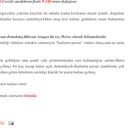
l
.Cevizli sucukların fiyatı
9-14tl
arası değişiyor.
ir,geceden yakılan kuyular da sabaha kadar közlenen ateşin içinde ,doğudan
arafından kuyuya indiriliyor.Odun ateşi köz haline geldikten sonra buharında
 yanı demekmiş.Büryan Arapça’da ise, Perive olarak bilinmektedir.
rdiği ürünleri sokakta satmasıyla "kadınlar pazarı" ismini almış,ama şu anda
ok geldiğini ama şimdi eski görüntüsünden eser kalmadığını anlattı.Hatta
iş.Gerçi bir kaç kasap halen açık durumdaydı.Kadınlar pazarı şimdilerde çok
den gelen ürünlerin satıldığı küçük bir pazar haline gelmiş.
nın tadına varın!
örmek isterseniz
burada;
 ÖÖ