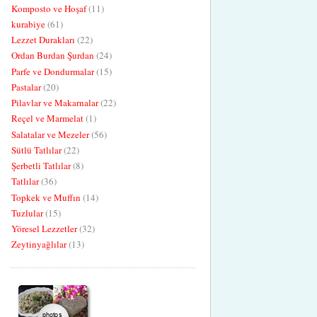
Komposto ve Hoşaf
(11)
kurabiye
(61)
Lezzet Durakları
(22)
Ordan Burdan Şurdan
(24)
Parfe ve Dondurmalar
(15)
Pastalar
(20)
Pilavlar ve Makarnalar
(22)
Reçel ve Marmelat
(1)
Salatalar ve Mezeler
(56)
Sütlü Tatlılar
(22)
Şerbetli Tatlılar
(8)
Tatlılar
(36)
Topkek ve Muffın
(14)
Tuzlular
(15)
Yöresel Lezzetler
(32)
Zeytinyağlılar
(13)