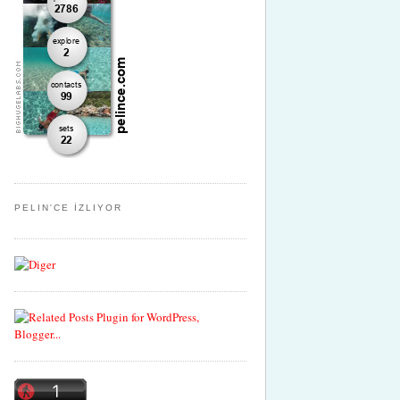
PELIN'CE İZLIYOR