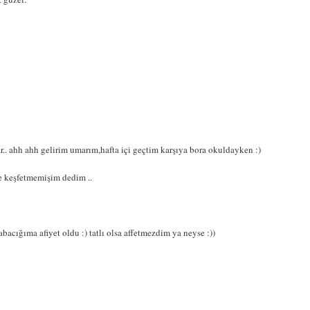
r.. ahh ahh gelirim umarım,hafta içi geçtim karşıya bora okuldayken :)
le keşfetmemişim dedim ..
cığıma afiyet oldu :) tatlı olsa affetmezdim ya neyse :))