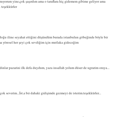
mıyorum yine,çok şaşırdım ama o taraflara hiç gidemem gibime geliyor ama
teşekkürler
doğu iline seyahat ettiğini düşündüm burada istanbulun göbeğinde böyle bir
 yöresel her şeyi çok sevdiğim için mutlaka gideceğim
Kadinlar pazarini ilk defa duydum, yaza insallah yolum düser de ugrarim oraya...
 çok severim...İst.a bir dahaki gidişimde gezmeyi de isterim.teşekkürler...