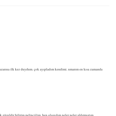
pazarına ilk kez duydum. çok ayıpladım kendimi. umarım en kısa zamanda
 güzeldir bilirim pelinciğim..ben olsaydım neler neler aldırmıştım