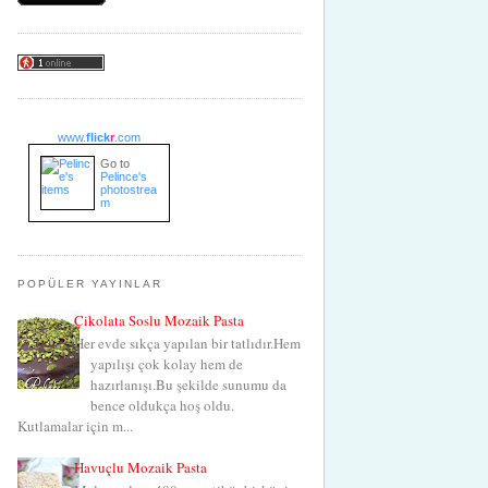
www.
flick
r
.com
Go to
Pelince's
photostrea
m
POPÜLER YAYINLAR
Çikolata Soslu Mozaik Pasta
Her evde sıkça yapılan bir tatlıdır.Hem
yapılışı çok kolay hem de
hazırlanışı.Bu şekilde sunumu da
bence oldukça hoş oldu.
Kutlamalar için m...
Havuçlu Mozaik Pasta