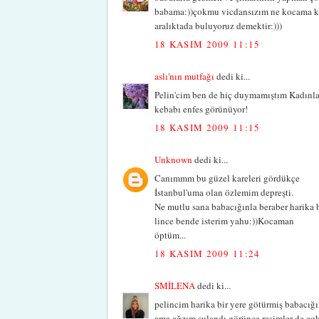
babama:))çokmu vicdansızım ne kocama kıy
aralıktada buluyoruz demektir:)))
18 KASIM 2009 11:15
aslı'nın mutfağı
dedi ki...
Pelin'cim ben de hiç duymamıştım Kadınla
kebabı enfes görünüyor!
18 KASIM 2009 11:15
Unknown
dedi ki...
Canımmm bu güzel kareleri gördükçe
İstanbul'uma olan özlemim depreşti.
Ne mutlu sana babacığınla beraber harika
lince bende isterim yahu:))Kocaman
öptüm...
18 KASIM 2009 11:24
SMİLENA
dedi ki...
pelincim harika bir yere götürmiş babacığ
ama ağzım sulandı görünce.resimler de çok