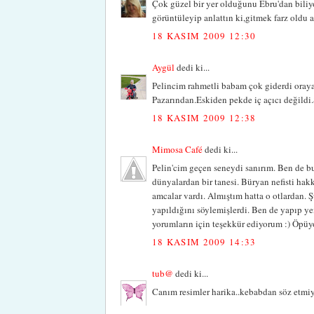
Çok güzel bir yer olduğunu Ebru'dan bili
görüntüleyip anlattın ki,gitmek farz oldu a
18 KASIM 2009 12:30
Aygül
dedi ki...
Pelincim rahmetli babam çok giderdi ora
Pazarından.Eskiden pekde iç açıcı değildi
18 KASIM 2009 12:38
Mimosa Café
dedi ki...
Pelin'cim geçen seneydi sanırım. Ben de bu
dünyalardan bir tanesi. Büryan nefisti hakk
amcalar vardı. Almıştım hatta o otlardan. 
yapıldığını söylemişlerdi. Ben de yapıp yem
yorumların için teşekkür ediyorum :) Öpüy
18 KASIM 2009 14:33
tub@
dedi ki...
Canım resimler harika..kebabdan söz etmiy