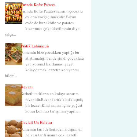
Fırında Köfte Patates
Fırında Köfte Patates sanırım çocuklu
evlerin vazgeçilmezidir. Bizim
evde de kuru köfte ve patates
kızartması çok tüketilmesin diye
salça...
Pratik Lahmacun
Annemin bize çocukken yaptığı bu
atıştırmalığı bende şimdi çocuklara
yapıyorum.Hazırlaması gayet
kolay,damak lezzetinize uyar mı
bilem...
Revani
Şerbetli tatlıların en kolayı sanırım
revanidir.Revani artık klasikleşmiş
bir lezzet.Kimi zaman içine yoğurt
konur konmaz tartışması yapılır...
Cevizli Un Helvası
Annemin tarif defterinden aldığım un
helvası tarifi inanın çok lezzetli