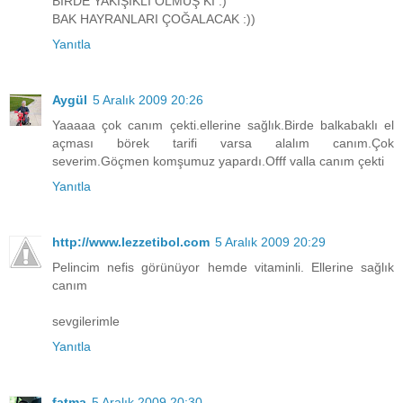
BİRDE YAKIŞIKLI OLMUŞ Kİ :)
BAK HAYRANLARI ÇOĞALACAK :))
Yanıtla
Aygül
5 Aralık 2009 20:26
Yaaaaa çok canım çekti.ellerine sağlık.Birde balkabaklı el
açması börek tarifi varsa alalım canım.Çok
severim.Göçmen komşumuz yapardı.Offf valla canım çekti
Yanıtla
http://www.lezzetibol.com
5 Aralık 2009 20:29
Pelincim nefis görünüyor hemde vitaminli. Ellerine sağlık
canım
sevgilerimle
Yanıtla
fatma
5 Aralık 2009 20:30