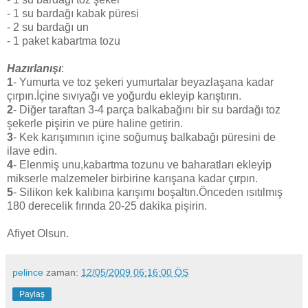
- 1 su bardağı kabak püresi
- 2 su bardağı un
- 1 paket kabartma tozu
Hazırlanışı
:
1
- Yumurta ve toz şekeri yumurtalar beyazlaşana kadar
çırpın.İçine sıvıyağı ve yoğurdu ekleyip karıştırın.
2
- Diğer taraftan 3-4 parça balkabağını bir su bardağı toz
şekerle pişirin ve püre haline getirin.
3
- Kek karışımının içine soğumuş balkabağı püresini de
ilave edin.
4
- Elenmiş unu,kabartma tozunu ve baharatları ekleyip
mikserle malzemeler birbirine karışana kadar çırpın.
5
- Silikon kek kalıbına karışımı boşaltın.Önceden ısıtılmış
180 derecelik fırında 20-25 dakika pişirin.
Afiyet Olsun.
pelince
zaman:
12/05/2009 06:16:00 ÖS
Paylaş