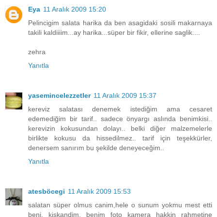
Eya
11 Aralık 2009 15:20
Pelincigim salata harika da ben asagidaki sosili makarnaya
takili kaldiiiim...ay harika...süper bir fikir, ellerine saglik....
zehra
Yanıtla
yasemincelezzetler
11 Aralık 2009 15:37
kereviz salatası denemek istediğim ama cesaret
edemediğim bir tarif.. sadece önyargı aslında benimkisi..
kerevizin kokusundan dolayı.. belki diğer malzemelerle
birlikte kokusu da hissedilmez.. tarif için teşekkürler,
denersem sanırım bu şekilde deneyeceğim..
Yanıtla
atesböcegi
11 Aralık 2009 15:53
salatan süper olmus canim,hele o sunum yokmu mest etti
beni. kiskandim. benim foto kamera hakkin rahmetine