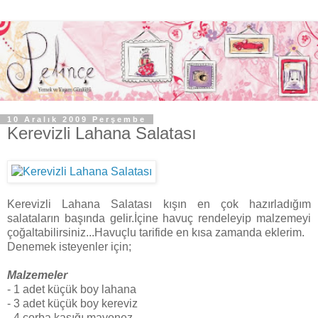
10 Aralık 2009 Perşembe
Kerevizli Lahana Salatası
Kerevizli Lahana Salatası kışın en çok hazırladığım
salataların başında gelir.İçine havuç rendeleyip malzemeyi
çoğaltabilirsiniz...Havuçlu tarifide en kısa zamanda eklerim.
Denemek isteyenler için;
Malzemeler
- 1 adet küçük boy lahana
- 3 adet küçük boy kereviz
- 4 çorba kaşığı mayonez