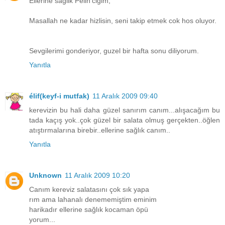
Ellerine saglik Pelin'cigim,
Masallah ne kadar hizlisin, seni takip etmek cok hos oluyor.
Sevgilerimi gonderiyor, guzel bir hafta sonu diliyorum.
Yanıtla
élif(keyf-i mutfak)
11 Aralık 2009 09:40
kerevizin bu hali daha güzel sanırım canım...alışacağım bu
tada kaçış yok..çok güzel bir salata olmuş gerçekten..öğlen
atıştırmalarına birebir..ellerine sağlık canım..
Yanıtla
Unknown
11 Aralık 2009 10:20
Canım kereviz salatasını çok sık yapa
rım ama lahanalı denememiştim eminim
harikadır ellerine sağlık kocaman öpü
yorum...