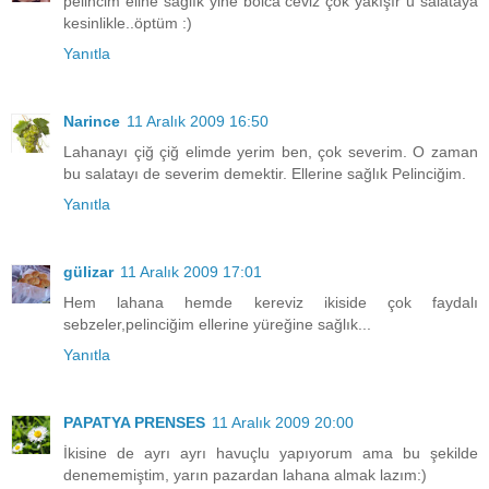
pelincim eline saglık yine bolca ceviz çok yakışır u salataya
kesinlikle..öptüm :)
Yanıtla
Narince
11 Aralık 2009 16:50
Lahanayı çiğ çiğ elimde yerim ben, çok severim. O zaman
bu salatayı de severim demektir. Ellerine sağlık Pelinciğim.
Yanıtla
gülizar
11 Aralık 2009 17:01
Hem lahana hemde kereviz ikiside çok faydalı
sebzeler,pelinciğim ellerine yüreğine sağlık...
Yanıtla
PAPATYA PRENSES
11 Aralık 2009 20:00
İkisine de ayrı ayrı havuçlu yapıyorum ama bu şekilde
denememiştim, yarın pazardan lahana almak lazım:)