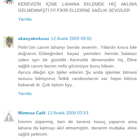
KEREVİZİN İÇİNE LAHANA EKLEMEK HİÇ AKLIMA
GELMEMMİŞTİ.İYİ FİKİR ELLERİNE SAĞLIK SEVGİLER
Yanıtla
akasyakokusu
12 Aralık 2009 09:02
Pelin'cim canım lahanyı bende severim...Yıllardır kısıra bile
doğrarım..Göbeğinden beyaz yerinden hemde..Salatası
zaten ayrı bir güzeldir...Kerevizle denemedim hiç...Eline
sağlık canım benim nefis görünüyor bunu bilesin..
Ayrıca dileğin için tşkler ederim..Şu anda işlemler bitmesi
sonucu bilmiyoruz..Tetkik randevularım var hepsi bitince
bakacak dr..Çok öptüm byy..
Yanıtla
Mimosa Café
13 Aralık 2009 03:53
hmmm süpermiş. ben de kereviz havuç yaparım ama
lahana da katmayı akıl etmemiştim. denerim mutlaka. eline
sağlık pelincim.