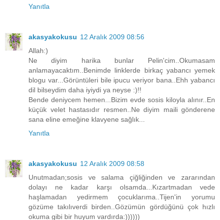
Yanıtla
akasyakokusu
12 Aralık 2009 08:56
Allah:)
Ne diyim harika bunlar Pelin'cim..Okumasam
anlamayacaktım..Benimde linklerde birkaç yabancı yemek
blogu var...Görüntüleri bile ipucu veriyor bana..Ehh yabancı
dil bilseydim daha iyiydi ya neyse :)!!
Bende deniycem hemen...Bizim evde sosis kiloyla alınır..En
küçük velet hastasıdır resmen..Ne diyim maili gönderene
sana eline emeğine klavyene sağlık...
Yanıtla
akasyakokusu
12 Aralık 2009 08:58
Unutmadan;sosis ve salama çiğliğinden ve zararından
dolayı ne kadar karşı olsamda...Kızartmadan vede
haşlamadan yedirmem çocuklarıma..Tijen'in yorumu
gözüme takılıverdi birden..Gözümün gördüğünü çok hızlı
okuma gibi bir huyum vardırda:))))))