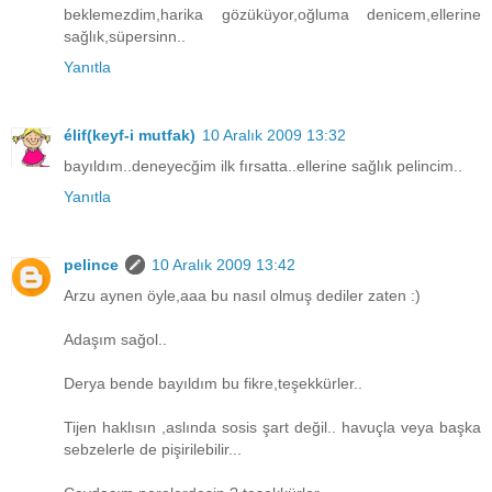
beklemezdim,harika gözüküyor,oğluma denicem,ellerine
sağlık,süpersinn..
Yanıtla
élif(keyf-i mutfak)
10 Aralık 2009 13:32
bayıldım..deneyecğim ilk fırsatta..ellerine sağlık pelincim..
Yanıtla
pelince
10 Aralık 2009 13:42
Arzu aynen öyle,aaa bu nasıl olmuş dediler zaten :)
Adaşım sağol..
Derya bende bayıldım bu fikre,teşekkürler..
Tijen haklısın ,aslında sosis şart değil.. havuçla veya başka
sebzelerle de pişirilebilir...