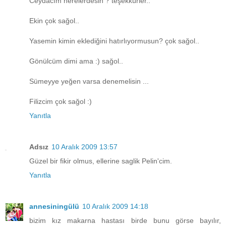
Ceydacım nerelerdesin ? teşekkürler..
Ekin çok sağol..
Yasemin kimin eklediğini hatırlıyormusun? çok sağol..
Gönülcüm dimi ama :) sağol..
Sümeyye yeğen varsa denemelisin ...
Filizcim çok sağol :)
Yanıtla
Adsız
10 Aralık 2009 13:57
Güzel bir fikir olmus, ellerine saglik Pelin'cim.
Yanıtla
annesiningülü
10 Aralık 2009 14:18
bizim kız makarna hastası birde bunu görse bayılır,