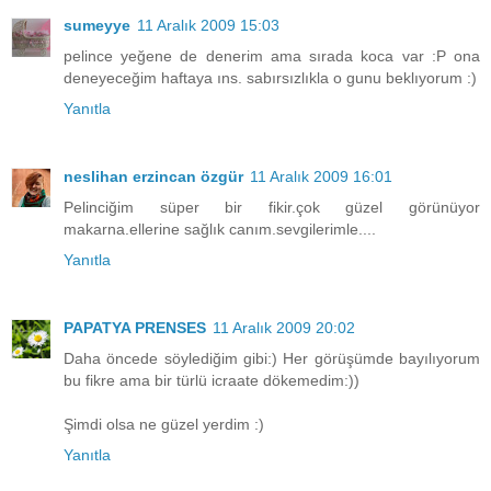
sumeyye
11 Aralık 2009 15:03
pelince yeğene de denerim ama sırada koca var :P ona
deneyeceğim haftaya ıns. sabırsızlıkla o gunu beklıyorum :)
Yanıtla
neslihan erzincan özgür
11 Aralık 2009 16:01
Pelinciğim süper bir fikir.çok güzel görünüyor
makarna.ellerine sağlık canım.sevgilerimle....
Yanıtla
PAPATYA PRENSES
11 Aralık 2009 20:02
Daha öncede söylediğim gibi:) Her görüşümde bayılıyorum
bu fikre ama bir türlü icraate dökemedim:))
Şimdi olsa ne güzel yerdim :)
Yanıtla