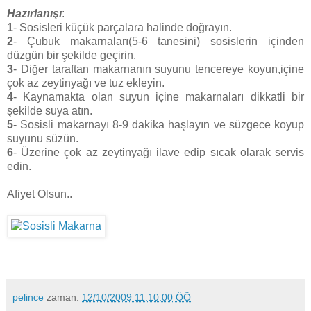
Hazırlanışı
:
1
- Sosisleri küçük parçalara halinde doğrayın.
2
- Çubuk makarnaları(5-6 tanesini) sosislerin içinden
düzgün bir şekilde geçirin.
3
- Diğer taraftan makarnanın suyunu tencereye koyun,içine
çok az zeytinyağı ve tuz ekleyin.
4
- Kaynamakta olan suyun içine makarnaları dikkatli bir
şekilde suya atın.
5
- Sosisli makarnayı 8-9 dakika haşlayın ve süzgece koyup
suyunu süzün.
6
- Üzerine çok az zeytinyağı ilave edip sıcak olarak servis
edin.
Afiyet Olsun..
pelince
zaman:
12/10/2009 11:10:00 ÖÖ