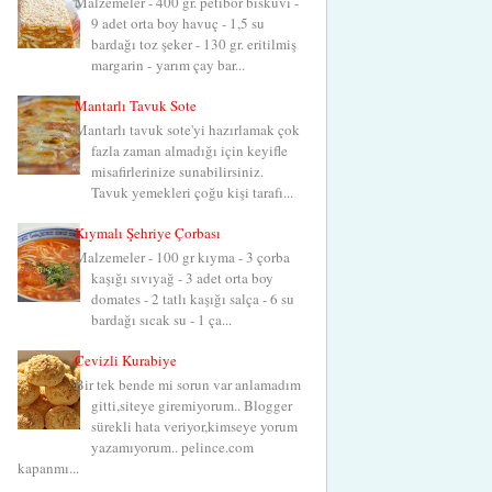
Malzemeler - 400 gr. petibör bisküvi -
9 adet orta boy havuç - 1,5 su
bardağı toz şeker - 130 gr. eritilmiş
margarin - yarım çay bar...
Mantarlı Tavuk Sote
Mantarlı tavuk sote'yi hazırlamak çok
fazla zaman almadığı için keyifle
misafirlerinize sunabilirsiniz.
Tavuk yemekleri çoğu kişi tarafı...
Kıymalı Şehriye Çorbası
Malzemeler - 100 gr kıyma - 3 çorba
kaşığı sıvıyağ - 3 adet orta boy
domates - 2 tatlı kaşığı salça - 6 su
bardağı sıcak su - 1 ça...
Cevizli Kurabiye
Bir tek bende mi sorun var anlamadım
gitti,siteye giremiyorum.. Blogger
sürekli hata veriyor,kimseye yorum
yazamıyorum.. pelince.com
kapanmı...