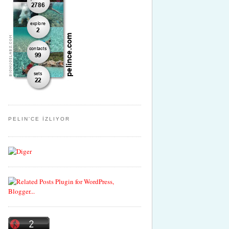
PELIN'CE İZLIYOR