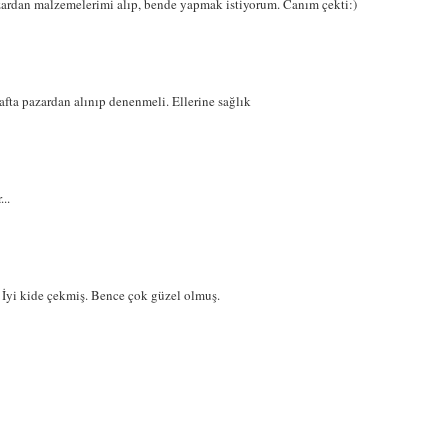
azardan malzemelerimi alıp, bende yapmak istiyorum. Canım çekti:)
fta pazardan alınıp denenmeli. Ellerine sağlık
..
İyi kide çekmiş. Bence çok güzel olmuş.