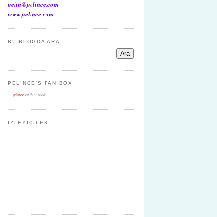
pelin@pelince.com
www.pelince.com
BU BLOGDA ARA
PELINCE'S FAN BOX
pelince
on Facebook
İZLEYICILER