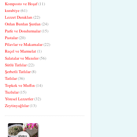
Komposto ve Hoşaf
(11)
kurabiye
(61)
Lezzet Durakları
(22)
Ordan Burdan Şurdan
(24)
Parfe ve Dondurmalar
(15)
Pastalar
(20)
Pilavlar ve Makarnalar
(22)
Reçel ve Marmelat
(1)
Salatalar ve Mezeler
(56)
Sütlü Tatlılar
(22)
Şerbetli Tatlılar
(8)
Tatlılar
(36)
Topkek ve Muffın
(14)
Tuzlular
(15)
Yöresel Lezzetler
(32)
Zeytinyağlılar
(13)