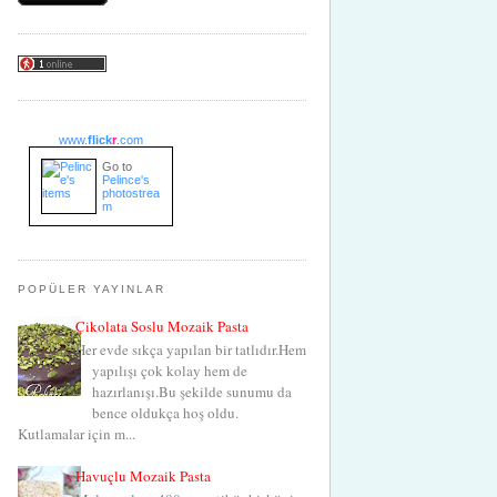
www.
flick
r
.com
Go to
Pelince's
photostrea
m
POPÜLER YAYINLAR
Çikolata Soslu Mozaik Pasta
Her evde sıkça yapılan bir tatlıdır.Hem
yapılışı çok kolay hem de
hazırlanışı.Bu şekilde sunumu da
bence oldukça hoş oldu.
Kutlamalar için m...
Havuçlu Mozaik Pasta