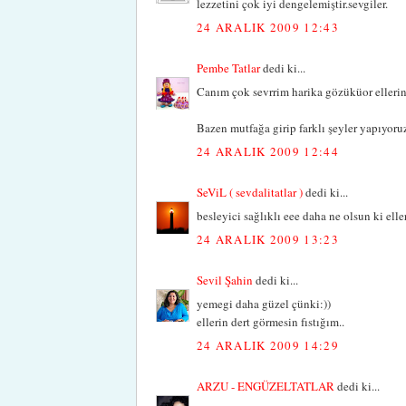
lezzetini çok iyi dengelemiştir.sevgiler.
24 ARALIK 2009 12:43
Pembe Tatlar
dedi ki...
Canım çok sevrrim harika gözüküor ellerine
Bazen mutfağa girip farklı şeyler yapıyor
24 ARALIK 2009 12:44
SeViL ( sevdalitatlar )
dedi ki...
besleyici sağlıklı eee daha ne olsun ki elle
24 ARALIK 2009 13:23
Sevil Şahin
dedi ki...
yemegi daha güzel çünki:))
ellerin dert görmesin fıstığım..
24 ARALIK 2009 14:29
ARZU - ENGÜZELTATLAR
dedi ki...