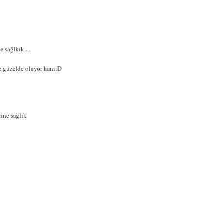
 sağlkık....
uz güzelde oluyor hani:D
rine sağlık