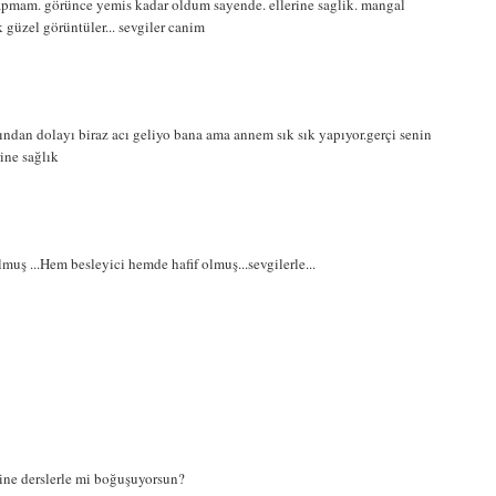
pmam. görünce yemis kadar oldum sayende. ellerine saglik. mangal
k güzel görüntüler... sevgiler canim
ndan dolayı biraz acı geliyo bana ama annem sık sık yapıyor.gerçi senin
rine sağlık
lmuş ...Hem besleyici hemde hafif olmuş...sevgilerle...
Yine derslerle mi boğuşuyorsun?