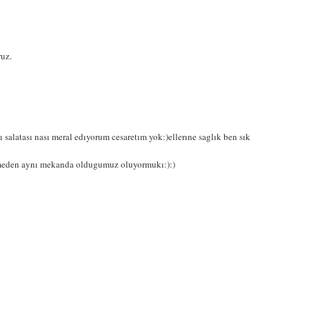
ruz.
 salatası nası meral edıyorum cesaretım yok:)ellerıne saglık ben sık
lmeden aynı mekanda oldugumuz oluyormukı:):)