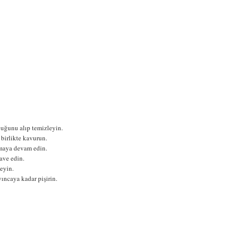
buğunu alıp temizleyin.
 birlikte kavurun.
rmaya devam edin.
ave edin.
eyin.
ıncaya kadar pişirin.