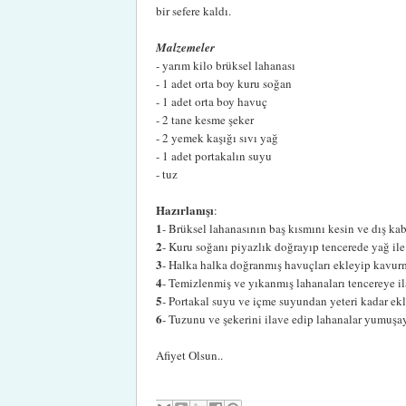
bir sefere kaldı.
Malzemeler
- yarım kilo brüksel lahanası
- 1 adet orta boy kuru soğan
- 1 adet orta boy havuç
- 2 tane kesme şeker
- 2 yemek kaşığı sıvı yağ
- 1 adet portakalın suyu
- tuz
Hazırlanışı
:
1
- Brüksel lahanasının baş kısmını kesin ve dış ka
2
- Kuru soğanı piyazlık doğrayıp tencerede yağ ile
3
- Halka halka doğranmış havuçları ekleyip kavu
4
- Temizlenmiş ve yıkanmış lahanaları tencereye il
5
- Portakal suyu ve içme suyundan yeteri kadar ekl
6
- Tuzunu ve şekerini ilave edip lahanalar yumuşay
Afiyet Olsun..