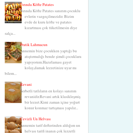
Fırında Köfte Patates
Fırında Köfte Patates sanırım çocuklu
evlerin vazgeçilmezidir. Bizim
evde de kuru köfte ve patates
kızartması çok tüketilmesin diye
salça...
Pratik Lahmacun
Annemin bize çocukken yaptığı bu
atıştırmalığı bende şimdi çocuklara
yapıyorum.Hazırlaması gayet
kolay,damak lezzetinize uyar mı
bilem...
Revani
Şerbetli tatlıların en kolayı sanırım
revanidir.Revani artık klasikleşmiş
bir lezzet.Kimi zaman içine yoğurt
konur konmaz tartışması yapılır...
Cevizli Un Helvası
Annemin tarif defterinden aldığım un
helvası tarifi inanın çok lezzetli