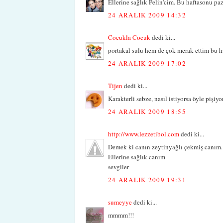
Ellerine sağlık Pelin'cim. Bu haftasonu p
24 ARALIK 2009 14:32
Cocukla Cocuk
dedi ki...
portakal sulu hem de çok merak ettim bu ha
24 ARALIK 2009 17:02
Tijen
dedi ki...
Karakterli sebze, nasıl istiyorsa öyle pişiyor.
24 ARALIK 2009 18:55
http://www.lezzetibol.com
dedi ki...
Demek ki canın zeytinyağlı çekmiş canım. 
Ellerine sağlık canım
sevgiler
24 ARALIK 2009 19:31
sumeyye
dedi ki...
mmmm!!!