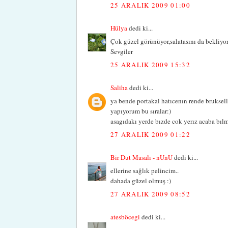
25 ARALIK 2009 01:00
Hülya
dedi ki...
Çok güzel görünüyor,salatasını da bekliyo
Sevgiler
25 ARALIK 2009 15:32
Saliha
dedi ki...
ya bende portakal hatıcenın rende bruksellı
yapıyorum bu sıralar:)
asagıdakı yerde bızde cok yerız acaba bı
27 ARALIK 2009 01:22
Bir Dut Masalı - nUnU
dedi ki...
ellerine sağlık pelincim..
dahada güzel olmuş :)
27 ARALIK 2009 08:52
atesböcegi
dedi ki...