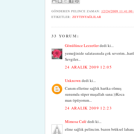
GÖNDEREN
PELINCE
ZAMAN:
12/24/2009 11:41:00
ETIKETLER:
ZEYTINYAĞLILAR
33 YORUM:
Gönülünce Lezzetler
dedi ki...
yemeğinide salatasınıda çok severim...hari
Sevgiler...
24 ARALIK 2009 12:05
Unknown
dedi ki...
Canım ellerine sağlık harika olmuş
sunumda süper maşallah sana:))Koca
man öpüyorum...
24 ARALIK 2009 12:23
Mimosa Café
dedi ki...
eline sağlık pelincim. bazen brüksel laha