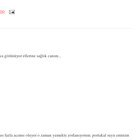
 ÖÖ
ka görünüyor ellerine sağlık canım...
nası fazla acımsı oluyor o zaman yemekte zorlanıyorum. portakal suyu eminim