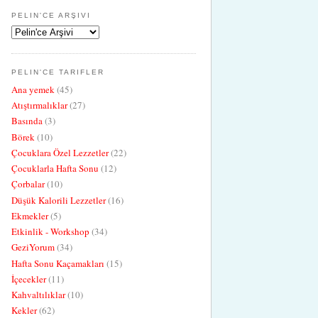
PELIN'CE ARŞIVI
PELIN'CE TARIFLER
Ana yemek
(45)
Atıştırmalıklar
(27)
Basında
(3)
Börek
(10)
Çocuklara Özel Lezzetler
(22)
Çocuklarla Hafta Sonu
(12)
Çorbalar
(10)
Düşük Kalorili Lezzetler
(16)
Ekmekler
(5)
Etkinlik - Workshop
(34)
GeziYorum
(34)
Hafta Sonu Kaçamakları
(15)
İçecekler
(11)
Kahvaltılıklar
(10)
Kekler
(62)