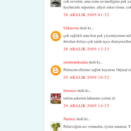
cok severim. ama esim sevmedigine pek ya
keyfinizde süpermis. afiyet seker olsun. co
28 ARALIK 2009 01:32
Unknown
dedi ki...
çok sağlıklı ama ben pek yiyemiyorum tadı
fotodan dolayı çok iştah açıcı duruyor.elle
28 ARALIK 2009 13:23
iremlemekanlar
dedi ki...
Pelincim ellerine sağlık hayatım. Orjinal o
29 ARALIK 2009 10:52
birsence
dedi ki...
tatlım şekerim lahananı yerim:)))
29 ARALIK 2009 14:25
Narince
dedi ki...
Pelin'ciğim ses vermedin, iyisin umarım. 