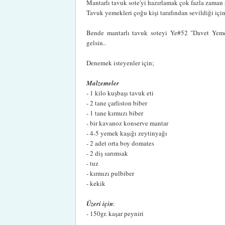
Mantarlı tavuk sote'yi hazırlamak çok fazla zaman al
Tavuk yemekleri çoğu kişi tarafından sevildiği iç
Bende mantarlı tavuk soteyi Ye#52 "Davet Yemek
gelsin..
Denemek isteyenler için;
Malzemeler
- 1 kilo kuşbaşı tavuk eti
- 2 tane çarliston biber
- 1 tane kırmızı biber
- bir kavanoz konserve mantar
- 4-5 yemek kaşığı zeytinyağı
- 2 adet orta boy domates
- 2 diş sarımsak
- tuz
- kırmızı pulbiber
- kekik
Üzeri için
:
- 150gr. kaşar peyniri