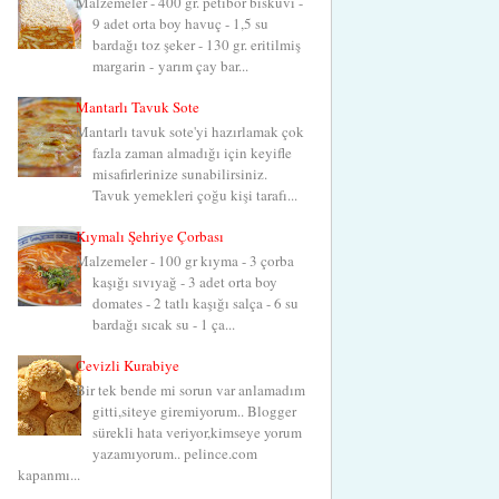
Malzemeler - 400 gr. petibör bisküvi -
9 adet orta boy havuç - 1,5 su
bardağı toz şeker - 130 gr. eritilmiş
margarin - yarım çay bar...
Mantarlı Tavuk Sote
Mantarlı tavuk sote'yi hazırlamak çok
fazla zaman almadığı için keyifle
misafirlerinize sunabilirsiniz.
Tavuk yemekleri çoğu kişi tarafı...
Kıymalı Şehriye Çorbası
Malzemeler - 100 gr kıyma - 3 çorba
kaşığı sıvıyağ - 3 adet orta boy
domates - 2 tatlı kaşığı salça - 6 su
bardağı sıcak su - 1 ça...
Cevizli Kurabiye
Bir tek bende mi sorun var anlamadım
gitti,siteye giremiyorum.. Blogger
sürekli hata veriyor,kimseye yorum
yazamıyorum.. pelince.com
kapanmı...