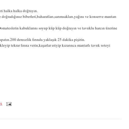
ri halka halka doğrayın.
e doğradığınız biberleri,baharatları,sarımsakları,yağını ve konserve mantarı
n.Domateslerin kabuklarını soyup küp küp doğrayın ve tavuklu harcın üzerine
kapatın.200 derecelik fırında yaklaşık 25 dakika pişirin.
leyip tekrar fırına verin,kaşarlar eriyip kızarınca mantarlı tavuk soteyi
ÖS