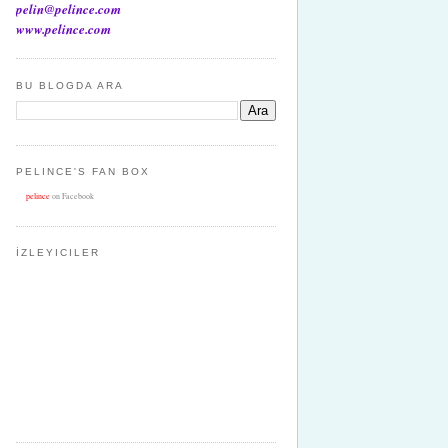
pelin@pelince.com
www.pelince.com
BU BLOGDA ARA
PELINCE'S FAN BOX
pelince
on Facebook
İZLEYICILER