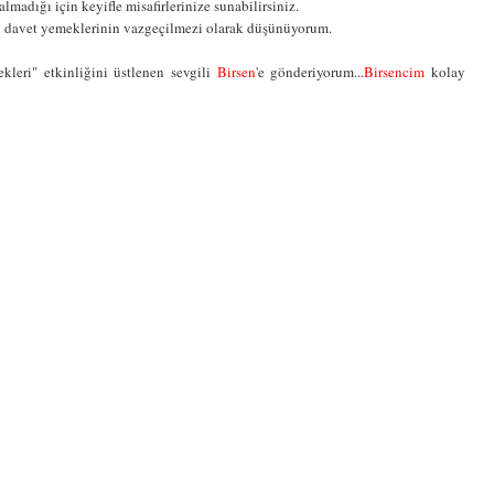
madığı için keyifle misafirlerinize sunabilirsiniz.
in davet yemeklerinin vazgeçilmezi olarak düşünüyorum.
leri" etkinliğini üstlenen sevgili
Birsen
'e gönderiyorum...
Birsencim
kolay