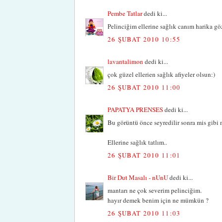
Pembe Tatlar
dedi ki...
Pelinciğim ellerine sağlık canım harika gö
26 ŞUBAT 2010 10:55
lavantalimon
dedi ki...
çok güzel ellerien sağlık afiyeler olsun:)
26 ŞUBAT 2010 11:00
PAPATYA PRENSES
dedi ki...
Bu görüntü önce seyredilir sonra mis gibi m
Ellerine sağlık tatlım..
26 ŞUBAT 2010 11:01
Bir Dut Masalı - nUnU
dedi ki...
mantarı ne çok severim pelinciğim.
hayır demek benim için ne mümkün ?
26 ŞUBAT 2010 11:03