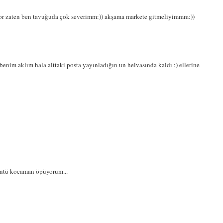
üyor zaten ben tavuğuda çok severimm:)) akşama markete gitmeliyimmm:))
benim aklım hala alttaki posta yayınladığın un helvasında kaldı :) ellerine
rüntü kocaman öpüyorum...