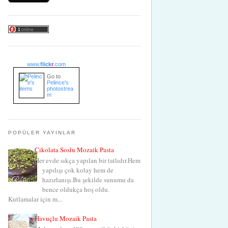
www.
flick
r
.com
Go to
Pelince's
photostrea
m
POPÜLER YAYINLAR
Çikolata Soslu Mozaik Pasta
Her evde sıkça yapılan bir tatlıdır.Hem
yapılışı çok kolay hem de
hazırlanışı.Bu şekilde sunumu da
bence oldukça hoş oldu.
Kutlamalar için m...
Havuçlu Mozaik Pasta