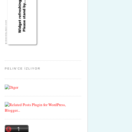
PELIN'CE İZLIYOR