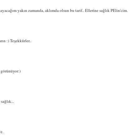
ılayacağım yakın zamanda, aklımda olsun bu tarif.. Ellerine sağlık PElin'cim.
ın :) Teşekkürler..
l görünüyor:)
sağlık...
e.