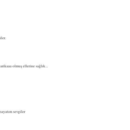
ler.
rikaaa olmuş ellerine sağlık...
 hayatım sevgiler