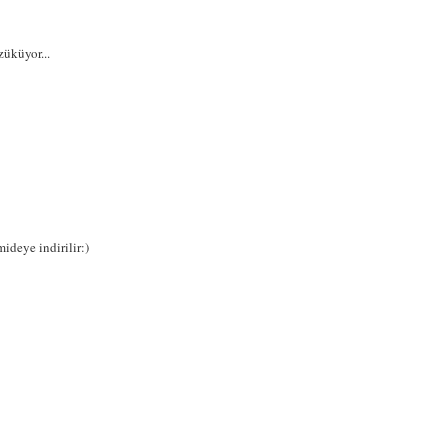
züküyor...
ideye indirilir:)