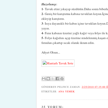
Hazırlanışı
:
1
- Tavuk etini yıkayıp süzdürün.Daha sonra biberle
2
- Geniş bir karıştırma kabına tavukları koyun.İçin
ekleyip karıştırın.
3
- Isıya dayanıklı bir kabın içine tavukları koyu
yayın.
4
- Fırın kabının üzerini yağlı kağıt veya folyo ile 
5
- Folyo kağıdını açıp üzerine rendelenmiş kaşarı ek
fırından çıkartıp sıcak olarak ikram edin.
Afiyet Olsun...
GÖNDEREN
PELINCE
ZAMAN:
2/25/2010 07:35:00 
ETIKETLER:
ANA YEMEK
35 YORUM: