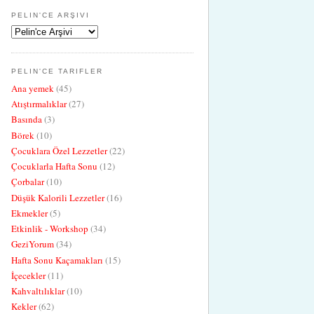
PELIN'CE ARŞIVI
PELIN'CE TARIFLER
Ana yemek
(45)
Atıştırmalıklar
(27)
Basında
(3)
Börek
(10)
Çocuklara Özel Lezzetler
(22)
Çocuklarla Hafta Sonu
(12)
Çorbalar
(10)
Düşük Kalorili Lezzetler
(16)
Ekmekler
(5)
Etkinlik - Workshop
(34)
GeziYorum
(34)
Hafta Sonu Kaçamakları
(15)
İçecekler
(11)
Kahvaltılıklar
(10)
Kekler
(62)