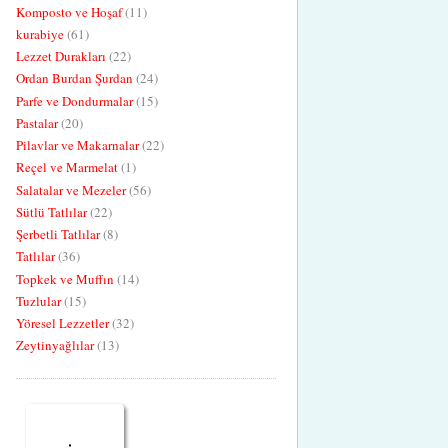
Komposto ve Hoşaf
(11)
kurabiye
(61)
Lezzet Durakları
(22)
Ordan Burdan Şurdan
(24)
Parfe ve Dondurmalar
(15)
Pastalar
(20)
Pilavlar ve Makarnalar
(22)
Reçel ve Marmelat
(1)
Salatalar ve Mezeler
(56)
Sütlü Tatlılar
(22)
Şerbetli Tatlılar
(8)
Tatlılar
(36)
Topkek ve Muffın
(14)
Tuzlular
(15)
Yöresel Lezzetler
(32)
Zeytinyağlılar
(13)