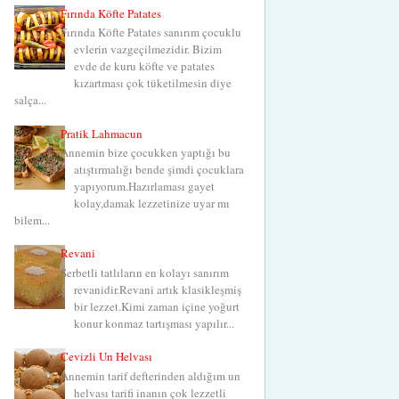
Fırında Köfte Patates
Fırında Köfte Patates sanırım çocuklu
evlerin vazgeçilmezidir. Bizim
evde de kuru köfte ve patates
kızartması çok tüketilmesin diye
salça...
Pratik Lahmacun
Annemin bize çocukken yaptığı bu
atıştırmalığı bende şimdi çocuklara
yapıyorum.Hazırlaması gayet
kolay,damak lezzetinize uyar mı
bilem...
Revani
Şerbetli tatlıların en kolayı sanırım
revanidir.Revani artık klasikleşmiş
bir lezzet.Kimi zaman içine yoğurt
konur konmaz tartışması yapılır...
Cevizli Un Helvası
Annemin tarif defterinden aldığım un
helvası tarifi inanın çok lezzetli