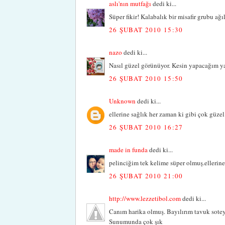
aslı'nın mutfağı
dedi ki...
Süper fikir! Kalabalık bir misafir grubu ağ
26 ŞUBAT 2010 15:30
nazo
dedi ki...
Nasıl güzel görünüyor. Kesin yapacağım yar
26 ŞUBAT 2010 15:50
Unknown
dedi ki...
ellerine sağlık her zaman ki gibi çok güze
26 ŞUBAT 2010 16:27
made in funda
dedi ki...
pelinciğim tek kelime süper olmuş.ellerine 
26 ŞUBAT 2010 21:00
http://www.lezzetibol.com
dedi ki...
Canım harika olmuş. Bayılırım tavuk sotey
Sunumunda çok şık