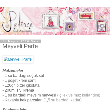
11 Mayıs 2010 Salı
Meyveli Parfe
Malzemeler
- 1 su bardağı soğuk süt
- 1 poşet krem şanti
- 120gr. bitter çikolata
- 200ml sıvı krema
- 1 su bardağı mevsim meyvesi
( çilek ve muz kullandım)
- Kakaolu kek parçaları
(1,5 su bardağı kadar)
Süsleme için
: