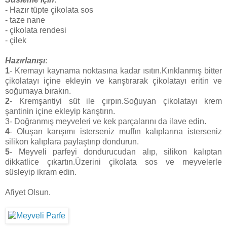
- Hazır tüpte çikolata sos
- taze nane
- çikolata rendesi
- çilek
Hazırlanışı
:
1
- Kremayı kaynama noktasına kadar ısıtın.Kırıklanmış bitter
çikolatayı içine ekleyin ve karıştırarak çikolatayı eritin ve
soğumaya bırakın.
2
- Kremşantiyi süt ile çırpın.Soğuyan çikolatayı krem
şantinin içine ekleyip karıştırın.
3- Doğranmış meyveleri ve kek parçalarını da ilave edin.
4
- Oluşan karışımı isterseniz muffın kalıplarına isterseniz
silikon kalıplara paylaştırıp dondurun.
5
- Meyveli parfeyi dondurucudan alıp, silikon kalıptan
dikkatlice çıkartın.Üzerini çikolata sos ve meyvelerle
süsleyip ikram edin.
Afiyet Olsun.