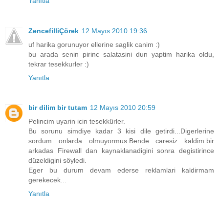
Yanıtla
ZencefilliÇörek
12 Mayıs 2010 19:36
uf harika gorunuyor ellerine saglik canim :)
bu arada senin pirinc salatasini dun yaptim harika oldu,
tekrar tesekkurler :)
Yanıtla
bir dilim bir tutam
12 Mayıs 2010 20:59
Pelincim uyarin icin tesekkürler.
Bu sorunu simdiye kadar 3 kisi dile getirdi...Digerlerine
sordum onlarda olmuyormus.Bende caresiz kaldim.bir
arkadas Firewall dan kaynaklanadigini sonra degistirince
düzeldigini söyledi.
Eger bu durum devam ederse reklamlari kaldirmam
gerekecek...
Yanıtla