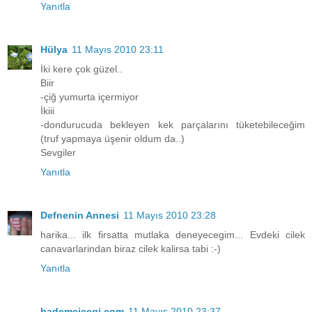
Yanıtla
Hülya
11 Mayıs 2010 23:11
İki kere çok güzel..
Biir
-çiğ yumurta içermiyor
İkiii
-dondurucuda bekleyen kek parçalarını tüketebileceğim
(truf yapmaya üşenir oldum da..)
Sevgiler
Yanıtla
Defnenin Annesi
11 Mayıs 2010 23:28
harika... ilk firsatta mutlaka deneyecegim... Evdeki cilek
canavarlarindan biraz cilek kalirsa tabi :-)
Yanıtla
bademcicegi.com
11 Mayıs 2010 23:37