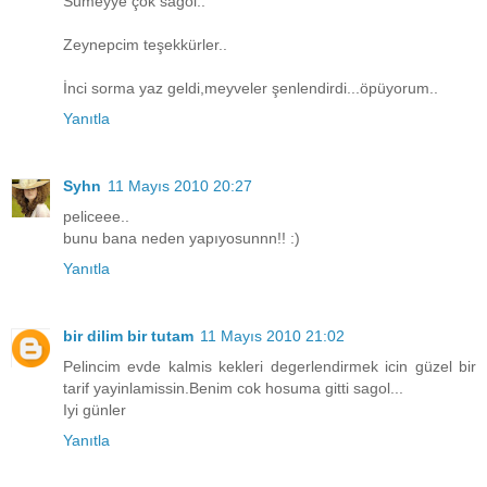
Sümeyye çok sağol..
Zeynepcim teşekkürler..
İnci sorma yaz geldi,meyveler şenlendirdi...öpüyorum..
Yanıtla
Syhn
11 Mayıs 2010 20:27
peliceee..
bunu bana neden yapıyosunnn!! :)
Yanıtla
bir dilim bir tutam
11 Mayıs 2010 21:02
Pelincim evde kalmis kekleri degerlendirmek icin güzel bir
tarif yayinlamissin.Benim cok hosuma gitti sagol...
Iyi günler
Yanıtla