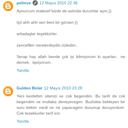
pelince
12 Mayıs 2010 22:36
Aynurcum malesef bizde de aslında durumlar aynı;))
Işıl ahh ahh sen beni bir görsen;))
arkadaşlar teşekkürler..
zencefilim nerelerdeydin,özledim..
Serap hay allah bende çok iyi bilmiyorum ki ayarları.. ne
demek.. öpüyorum..
Yanıtla
Gulden Bolat
12 Mayıs 2010 23:28
Yeni kesfettim sitenizi ve cok begendim. Bu tarifi de cok
begendim ve mutlaka deneyecegim. Buzlukta bekleyen bir
suru kekim vardi ve ne yapacagimi dusunup duruyordum.
Cok tesekkurler tarif icin.
Yanıtla