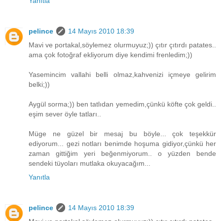
Yanıtla
pelince
14 Mayıs 2010 18:39
Mavi ve portakal,söylemez olurmuyuz;)) çıtır çıtırdı patates..
ama çok fotoğraf ekliyorum diye kendimi frenledim;))
Yasemincim vallahi belli olmaz,kahvenizi içmeye gelirim
belki;))
Aygül sorma;)) ben tatlıdan yemedim,çünkü köfte çok geldi..
eşim sever öyle tatları..
Müge ne güzel bir mesaj bu böyle... çok teşekkür
ediyorum... gezi notları benimde hoşuma gidiyor,çünkü her
zaman gittiğim yeri beğenmiyorum.. o yüzden bende
sendeki tüyoları mutlaka okuyacağım...
Yanıtla
pelince
14 Mayıs 2010 18:39