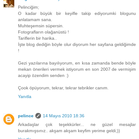
Pelinciğim;
O kadar büyük bir keyifle takip ediyorumki blogunu
anlatamam sana.
Muhteşemsin süpersin.
Fotografların olağanüstü !
Tariflerin bir harika..
İşte blog dediğin böyle olur diyorum her sayfana geldiğimde
!
Gezi yazılarına bayılıyorum, en kısa zamanda bende böyle
mekan önerileri vermek istiyorum en son 2007 de vermişim
acayip özendim senden :)
Çook öpüyorum, tekrar, tekrar tebrikler canım.
Yanıtla
pelince
14 Mayıs 2010 18:36
Arkadaşlar çok teşekkürler... ne güzel mesajlar
burakmışsınız.. akşam akşam keyfim yerime geldi;))