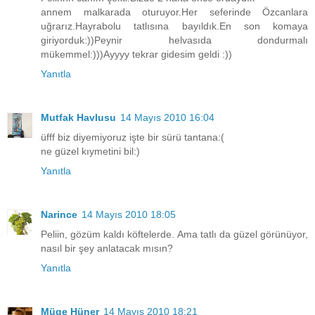
annem malkarada oturuyor.Her seferinde Özcanlara
uğrarız.Hayrabolu tatlısına bayıldık.En son komaya
giriyorduk:))Peynir helvasıda dondurmalı
mükemmel:)))Ayyyy tekrar gidesim geldi :))
Yanıtla
Mutfak Havlusu
14 Mayıs 2010 16:04
üfff biz diyemiyoruz işte bir sürü tantana:(
ne güzel kıymetini bil:)
Yanıtla
Narince
14 Mayıs 2010 18:05
Peliin, gözüm kaldı köftelerde. Ama tatlı da güzel görünüyor,
nasıl bir şey anlatacak mısın?
Yanıtla
Müge Hüner
14 Mayıs 2010 18:21