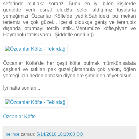
seferinde mutlaka sorarız .Bunu en iyi bilen kişilerde
genelde yerli esnaf olur.Bu sefer aldığımız tüyolarla
yemeğimizi Özcanlar Köfte'de yedik.Sahildeki bu mekan
tertemiz ve çok güzel... İçerisi oldukça geniş ve ferah,biz
dışarıda oturmayı tercih ettik...Menümüze köfte,piyaz ve
Hayrabolu tatlısı vardı.. Şiddetle önerilir:))
Özcanlar Köfte'de her çeşit köfte bulmak mümkün,salata
çeşitleri ve tatlıları pek güzel:))İstanbula çok yakın, öğlen
yemeği için neden olmasın diyenlere şimdiden afiyet olsun...
İyi hafta sonları...
Özcanlar Köfte
pelince
zaman:
5/14/2010 10:19:00 ÖÖ