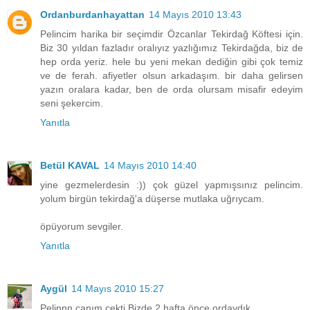
Ordanburdanhayattan
14 Mayıs 2010 13:43
Pelincim harika bir seçimdir Özcanlar Tekirdağ Köftesi için.
Biz 30 yıldan fazladır oralıyız yazlığımız Tekirdağda, biz de
hep orda yeriz. hele bu yeni mekan dediğin gibi çok temiz
ve de ferah. afiyetler olsun arkadaşım. bir daha gelirsen
yazın oralara kadar, ben de orda olursam misafir edeyim
seni şekercim.
Yanıtla
Betül KAVAL
14 Mayıs 2010 14:40
yine gezmelerdesin :)) çok güzel yapmışsınız pelincim.
yolum birgün tekirdağ'a düşerse mutlaka uğrıycam.
öpüyorum sevgiler.
Yanıtla
Aygül
14 Mayıs 2010 15:27
Pelinnn canım çekti.Bizde 2 hafta önce ordaydık