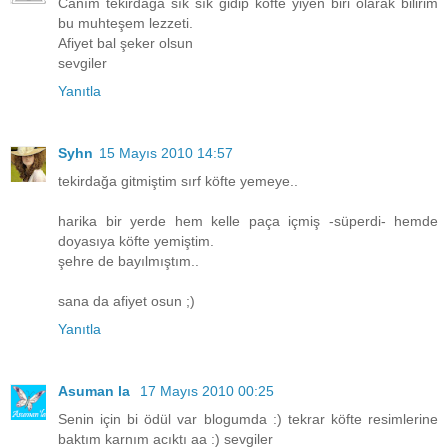
Canım tekirdağa sık sık gidip köfte yiyen biri olarak bilirim
bu muhteşem lezzeti.
Afiyet bal şeker olsun
sevgiler
Yanıtla
Syhn
15 Mayıs 2010 14:57
tekirdağa gitmiştim sırf köfte yemeye..
harika bir yerde hem kelle paça içmiş -süperdi- hemde
doyasıya köfte yemiştim.
şehre de bayılmıştım..
sana da afiyet osun ;)
Yanıtla
Asuman la
17 Mayıs 2010 00:25
Senin için bi ödül var blogumda :) tekrar köfte resimlerine
baktım karnım acıktı aa :) sevgiler