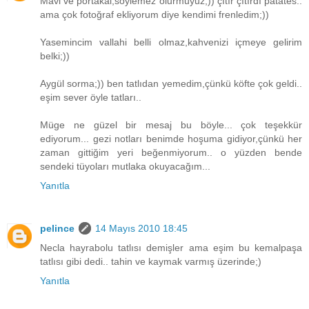
Mavi ve portakal,söylemez olurmuyuz;)) çıtır çıtırdı patates..
ama çok fotoğraf ekliyorum diye kendimi frenledim;))
Yasemincim vallahi belli olmaz,kahvenizi içmeye gelirim
belki;))
Aygül sorma;)) ben tatlıdan yemedim,çünkü köfte çok geldi..
eşim sever öyle tatları..
Müge ne güzel bir mesaj bu böyle... çok teşekkür
ediyorum... gezi notları benimde hoşuma gidiyor,çünkü her
zaman gittiğim yeri beğenmiyorum.. o yüzden bende
sendeki tüyoları mutlaka okuyacağım...
Yanıtla
pelince
14 Mayıs 2010 18:45
Necla hayrabolu tatlısı demişler ama eşim bu kemalpaşa
tatlısı gibi dedi.. tahin ve kaymak varmış üzerinde;)
Yanıtla