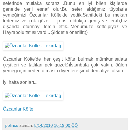
seferinde mutlaka sorarız .Bunu en iyi bilen kişilerde
genelde yerli esnaf olur.Bu sefer aldığımız tüyolarla
yemeğimizi Özcanlar Köfte'de yedik.Sahildeki bu mekan
tertemiz ve çok güzel... İçerisi oldukça geniş ve ferah,biz
dışarıda oturmayı tercih ettik...Menümüze köfte,piyaz ve
Hayrabolu tatlısı vardı.. Şiddetle önerilir:))
Özcanlar Köfte'de her çeşit köfte bulmak mümkün,salata
çeşitleri ve tatlıları pek güzel:))İstanbula çok yakın, öğlen
yemeği için neden olmasın diyenlere şimdiden afiyet olsun...
İyi hafta sonları...
Özcanlar Köfte
pelince
zaman:
5/14/2010 10:19:00 ÖÖ