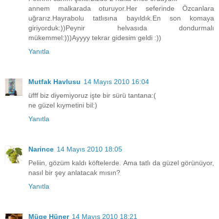
annem malkarada oturuyor.Her seferinde Özcanlara
uğrarız.Hayrabolu tatlısına bayıldık.En son komaya
giriyorduk:))Peynir helvasıda dondurmalı
mükemmel:)))Ayyyy tekrar gidesim geldi :))
Yanıtla
Mutfak Havlusu
14 Mayıs 2010 16:04
üfff biz diyemiyoruz işte bir sürü tantana:(
ne güzel kıymetini bil:)
Yanıtla
Narince
14 Mayıs 2010 18:05
Peliin, gözüm kaldı köftelerde. Ama tatlı da güzel görünüyor,
nasıl bir şey anlatacak mısın?
Yanıtla
Müge Hüner
14 Mayıs 2010 18:21