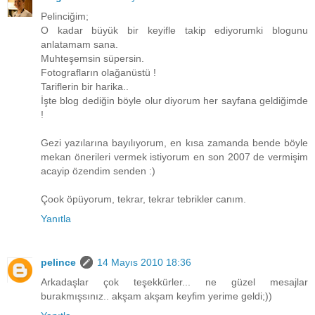
Pelinciğim;
O kadar büyük bir keyifle takip ediyorumki blogunu
anlatamam sana.
Muhteşemsin süpersin.
Fotografların olağanüstü !
Tariflerin bir harika..
İşte blog dediğin böyle olur diyorum her sayfana geldiğimde
!
Gezi yazılarına bayılıyorum, en kısa zamanda bende böyle
mekan önerileri vermek istiyorum en son 2007 de vermişim
acayip özendim senden :)
Çook öpüyorum, tekrar, tekrar tebrikler canım.
Yanıtla
pelince
14 Mayıs 2010 18:36
Arkadaşlar çok teşekkürler... ne güzel mesajlar
burakmışsınız.. akşam akşam keyfim yerime geldi;))