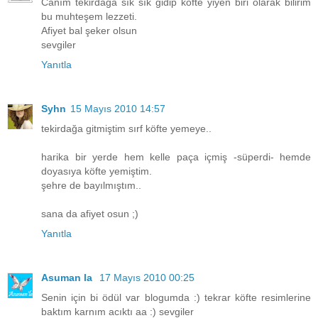
Canım tekirdağa sık sık gidip köfte yiyen biri olarak bilirim
bu muhteşem lezzeti.
Afiyet bal şeker olsun
sevgiler
Yanıtla
Syhn
15 Mayıs 2010 14:57
tekirdağa gitmiştim sırf köfte yemeye..
harika bir yerde hem kelle paça içmiş -süperdi- hemde
doyasıya köfte yemiştim.
şehre de bayılmıştım..
sana da afiyet osun ;)
Yanıtla
Asuman la
17 Mayıs 2010 00:25
Senin için bi ödül var blogumda :) tekrar köfte resimlerine
baktım karnım acıktı aa :) sevgiler