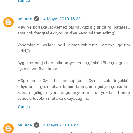
Yanıtla
pelince
14 Mayıs 2010 18:39
Mavi ve portakal,söylemez olurmuyuz;)) çıtır çıtırdı patates..
ama çok fotoğraf ekliyorum diye kendimi frenledim;))
Yasemincim vallahi belli olmaz,kahvenizi içmeye gelirim
belki;))
Aygül sorma;)) ben tatlıdan yemedim,çünkü köfte çok geldi..
eşim sever öyle tatları..
Müge ne güzel bir mesaj bu böyle... çok teşekkür
ediyorum... gezi notları benimde hoşuma gidiyor,çünkü her
zaman gittiğim yeri beğenmiyorum.. o yüzden bende
sendeki tüyoları mutlaka okuyacağım...
Yanıtla
pelince
14 Mayıs 2010 18:39