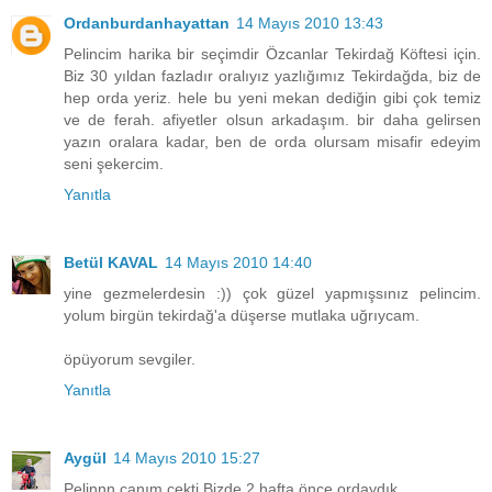
Ordanburdanhayattan
14 Mayıs 2010 13:43
Pelincim harika bir seçimdir Özcanlar Tekirdağ Köftesi için.
Biz 30 yıldan fazladır oralıyız yazlığımız Tekirdağda, biz de
hep orda yeriz. hele bu yeni mekan dediğin gibi çok temiz
ve de ferah. afiyetler olsun arkadaşım. bir daha gelirsen
yazın oralara kadar, ben de orda olursam misafir edeyim
seni şekercim.
Yanıtla
Betül KAVAL
14 Mayıs 2010 14:40
yine gezmelerdesin :)) çok güzel yapmışsınız pelincim.
yolum birgün tekirdağ'a düşerse mutlaka uğrıycam.
öpüyorum sevgiler.
Yanıtla
Aygül
14 Mayıs 2010 15:27
Pelinnn canım çekti.Bizde 2 hafta önce ordaydık