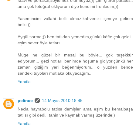
Mavi ve portakal,söylemez olurmuyuz;)) çıtır çıtırdı patates..
ama çok fotoğraf ekliyorum diye kendimi frenledim;))
Yasemincim vallahi belli olmaz,kahvenizi içmeye gelirim
belki;))
Aygül sorma;)) ben tatlıdan yemedim,çünkü köfte çok geldi..
eşim sever öyle tatları..
Müge ne güzel bir mesaj bu böyle... çok teşekkür
ediyorum... gezi notları benimde hoşuma gidiyor,çünkü her
zaman gittiğim yeri beğenmiyorum.. o yüzden bende
sendeki tüyoları mutlaka okuyacağım...
Yanıtla
pelince
14 Mayıs 2010 18:45
Necla hayrabolu tatlısı demişler ama eşim bu kemalpaşa
tatlısı gibi dedi.. tahin ve kaymak varmış üzerinde;)
Yanıtla