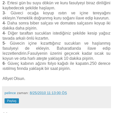
2
- Ertesi gün bu suyu dökün ve kuru fasulyeyi biraz diriliğini
kaybedecek şekilde haşlayın.
3
- Güveci ocağa koyup ısıtın ve içine tereyağını
ekleyin.Yemeklik doğranmış kuru soğanı ilave edip kavurun.
4
- Daha sonra biber salçası ve domates salçasını koyup iki
dakika daha pişirin.
4
- Diğer taraftan sucukları istediğiniz şekilde kesip yağsız
tavada arkalı önlü kızartın.
5
- Güvecin içine kızarttığınız sucukları ve haşlanmış
fasulyeyi de ekleyin. Baharatlarıda ilave edip
lezzetlendirin.Fasulyenin üzerini geçecek kadar sıcak su
koyun ve orta harlı ateşte yaklaşık 10 dakika pişirin.
6
- Güveç kabının ağzını folyo kağıdı ile kapatın.250 derece
ısıtılmış fırında yaklaşık bir saat pişirin.
Afiyet Olsun.
pelince
zaman:
8/25/2010 11:13:00 ÖS
Paylaş