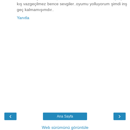
kış vazgeçilmez bence sevgiler..oyumu yolluyorum şimdi inş
geç kalmamışımdır..
Yanıtla
‹
›
Ana Sayfa
Web sürümünü görüntüle