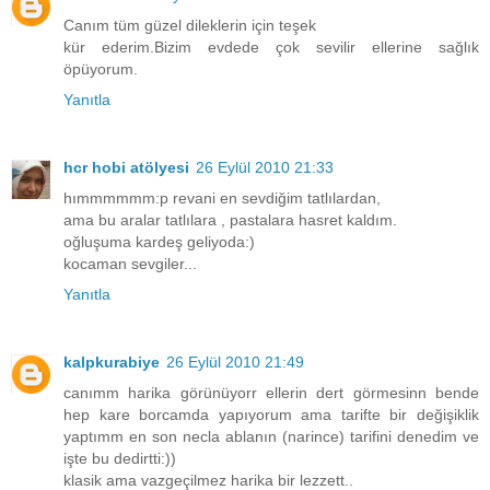
Canım tüm güzel dileklerin için teşek
kür ederim.Bizim evdede çok sevilir ellerine sağlık
öpüyorum.
Yanıtla
hcr hobi atölyesi
26 Eylül 2010 21:33
hımmmmmm:p revani en sevdiğim tatlılardan,
ama bu aralar tatlılara , pastalara hasret kaldım.
oğluşuma kardeş geliyoda:)
kocaman sevgiler...
Yanıtla
kalpkurabiye
26 Eylül 2010 21:49
canımm harika görünüyorr ellerin dert görmesinn bende
hep kare borcamda yapıyorum ama tarifte bir değişiklik
yaptımm en son necla ablanın (narince) tarifini denedim ve
işte bu dedirtti:))
klasik ama vazgeçilmez harika bir lezzett..