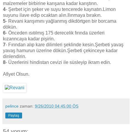
malzemeler birbirine karışana kadar karıştırın.
4
- Şerbet için şeker ve suyu tencerede kaynatın.Limon
suyunu ilave edip ocaktan alın.Ilınmaya bırakın.
5
- Revani karışımını yağlanmış dikdörtgen bir borcama
dökün.
6
- Önceden ısıtılmış 175 derecelik fırında üzerleri
kızarıncaya kadar pişirin.
7
- Fırından alıp kare dilimleri şeklinde kesin.Şerbeti yavaş
yavaş hamurun üzerine dökün.Şerbeti çekinceye kadar
dinlendirin.
8
- Üzerlerini hindistan cevizi ile süsleyip ikram edin.
Afiyet Olsun.
pelince
zaman:
9/26/2010 04:45:00 ÖS
Paylaş
54 yorum: