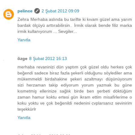
pelince
2 Şubat 2012 09:09
Zehra Merhaba aslında bu tarifte ki kıvam güzel ama yarım
bardak ölçüyü arttırabilirsin.. İrmik olarak bende filiz marka
irmik kullanıyorum ... Sevgiler...
Yanıtla
özge
8 Şubat 2012 16:13
merhaba revaninizi dün yaptım çok güzel oldu herkes çok
beğendi sadece biraz fazla şekerli olduğunu söylediler ama
mükemmeldi birdahakine şekeri azaltmayı düşünüyorum
sizi herzaman takip ediyorum yorum yazmak bu güne
kısmetmiş ellerinize sağlık birde ben şerbeti döktüğüm
zaman hamur koktu ertesi gün ikram ettim misafirlerime o
koku yoktu ve çok beğenildi nedenini cvplarsanız sevinirim
teşekkürlr
Yanıtla