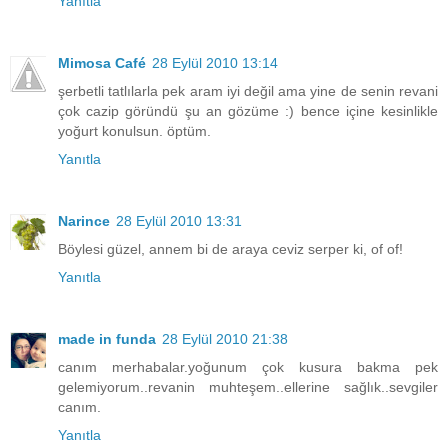
Yanıtla
Mimosa Café
28 Eylül 2010 13:14
şerbetli tatlılarla pek aram iyi değil ama yine de senin revani
çok cazip göründü şu an gözüme :) bence içine kesinlikle
yoğurt konulsun. öptüm.
Yanıtla
Narince
28 Eylül 2010 13:31
Böylesi güzel, annem bi de araya ceviz serper ki, of of!
Yanıtla
made in funda
28 Eylül 2010 21:38
canım merhabalar.yoğunum çok kusura bakma pek
gelemiyorum..revanin muhteşem..ellerine sağlık..sevgiler
canım.
Yanıtla