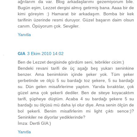
ağrılarım da var. Blog arkadaşlarımı gezemiyorum bile.
Bugün eşim, Lezzet dergisi almış getirmiş bana. Aaaa bir de
kimi göreyim :) Hamarat bir arkadaşım. Bomba bir kek
tarifinin üzerinde resmi duruyor. Güzel başarın daim olsun
canım. Öpüyorum çok. Sevgiler.
Yanıtla
GIA
3 Ekim 2010 14:02
Ben de Lezzet dergisinde gördüm seni, tebrikler cicim:)
Bendeki revani tarifi de üç aşağı beş yukarı seninkine
benzer. Ama benimkinin içinde şeker yok. Tüm şeker
şerbetinde ve ölçü 5 su bardağı toz şekere, 5 su bardağı
su. Dün gelen misafirlerime yaptım. Yarıda bıraktılar, çok
güzel ama çok şekerli dediler. Ben de siteye koyacaktım
tarifi, şüpheye düştüm. Acaba 4 su bardağı şekere 5 su
bardağı su ölçüsü mü daha iyi olur diye. Ama senin ölçün de
bol şekerli. Benim misafirlerim mi light çıktı sence:)?
Seninkiler ne diyorlar yediklerinde?
İmza: Dertli GIA:)
Yanıtla