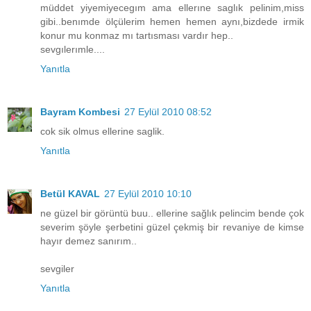
müddet yiyemiyecegım ama ellerıne saglık pelinim,miss
gibi..benımde ölçülerim hemen hemen aynı,bizdede irmik
konur mu konmaz mı tartısması vardır hep..
sevgılerımle....
Yanıtla
Bayram Kombesi
27 Eylül 2010 08:52
cok sik olmus ellerine saglik.
Yanıtla
Betül KAVAL
27 Eylül 2010 10:10
ne güzel bir görüntü buu.. ellerine sağlık pelincim bende çok
severim şöyle şerbetini güzel çekmiş bir revaniye de kimse
hayır demez sanırım..
sevgiler
Yanıtla