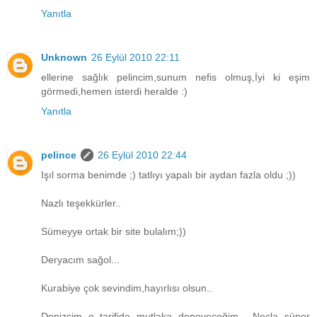
Yanıtla
Unknown
26 Eylül 2010 22:11
ellerine sağlık pelincim,sunum nefis olmuş,İyi ki eşim
görmedi,hemen isterdi heralde :)
Yanıtla
pelince
26 Eylül 2010 22:44
Işıl sorma benimde ;) tatlıyı yapalı bir aydan fazla oldu ;))
Nazlı teşekkürler..
Sümeyye ortak bir site bulalım;))
Deryacım sağol...
Kurabiye çok sevindim,hayırlısı olsun..
Denizcim o tarifide mutlaka deneyeceğim... Necla süper