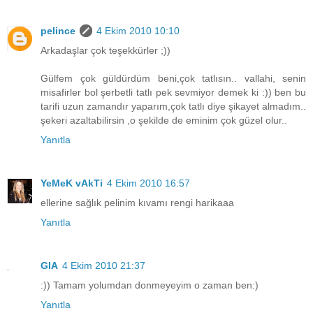
pelince
4 Ekim 2010 10:10
Arkadaşlar çok teşekkürler ;))
Gülfem çok güldürdüm beni,çok tatlısın.. vallahi, senin
misafirler bol şerbetli tatlı pek sevmiyor demek ki :)) ben bu
tarifi uzun zamandır yaparım,çok tatlı diye şikayet almadım..
şekeri azaltabilirsin ,o şekilde de eminim çok güzel olur..
Yanıtla
YeMeK vAkTi
4 Ekim 2010 16:57
ellerine sağlık pelinim kıvamı rengi harikaaa
Yanıtla
GIA
4 Ekim 2010 21:37
:)) Tamam yolumdan donmeyeyim o zaman ben:)
Yanıtla