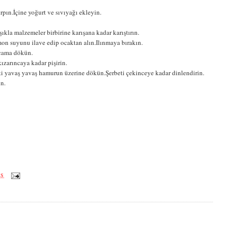
rpın.İçine yoğurt ve sıvıyağı ekleyin.
ıkla malzemeler birbirine karışana kadar karıştırın.
mon suyunu ilave edip ocaktan alın.Ilınmaya bırakın.
rcama dökün.
kızarıncaya kadar pişirin.
beti yavaş yavaş hamurun üzerine dökün.Şerbeti çekinceye kadar dinlendirin.
in.
ÖS