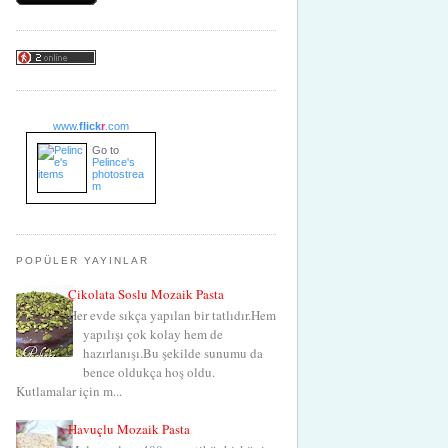
www.
flick
r
.com
Go to
Pelince's
photostrea
m
POPÜLER YAYINLAR
Çikolata Soslu Mozaik Pasta
Her evde sıkça yapılan bir tatlıdır.Hem
yapılışı çok kolay hem de
hazırlanışı.Bu şekilde sunumu da
bence oldukça hoş oldu.
Kutlamalar için m...
Havuçlu Mozaik Pasta