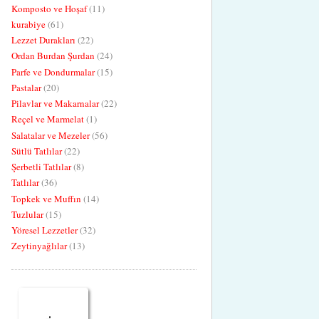
Komposto ve Hoşaf
(11)
kurabiye
(61)
Lezzet Durakları
(22)
Ordan Burdan Şurdan
(24)
Parfe ve Dondurmalar
(15)
Pastalar
(20)
Pilavlar ve Makarnalar
(22)
Reçel ve Marmelat
(1)
Salatalar ve Mezeler
(56)
Sütlü Tatlılar
(22)
Şerbetli Tatlılar
(8)
Tatlılar
(36)
Topkek ve Muffın
(14)
Tuzlular
(15)
Yöresel Lezzetler
(32)
Zeytinyağlılar
(13)