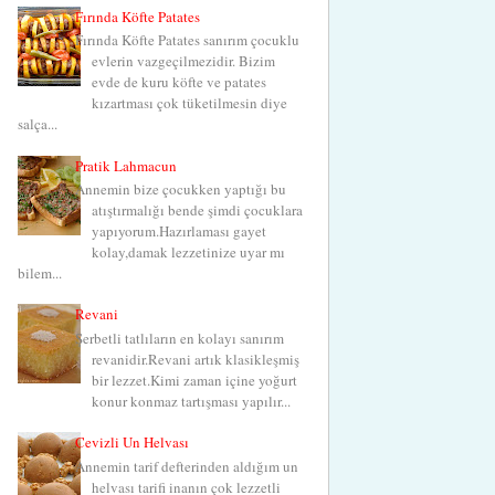
Fırında Köfte Patates
Fırında Köfte Patates sanırım çocuklu
evlerin vazgeçilmezidir. Bizim
evde de kuru köfte ve patates
kızartması çok tüketilmesin diye
salça...
Pratik Lahmacun
Annemin bize çocukken yaptığı bu
atıştırmalığı bende şimdi çocuklara
yapıyorum.Hazırlaması gayet
kolay,damak lezzetinize uyar mı
bilem...
Revani
Şerbetli tatlıların en kolayı sanırım
revanidir.Revani artık klasikleşmiş
bir lezzet.Kimi zaman içine yoğurt
konur konmaz tartışması yapılır...
Cevizli Un Helvası
Annemin tarif defterinden aldığım un
helvası tarifi inanın çok lezzetli