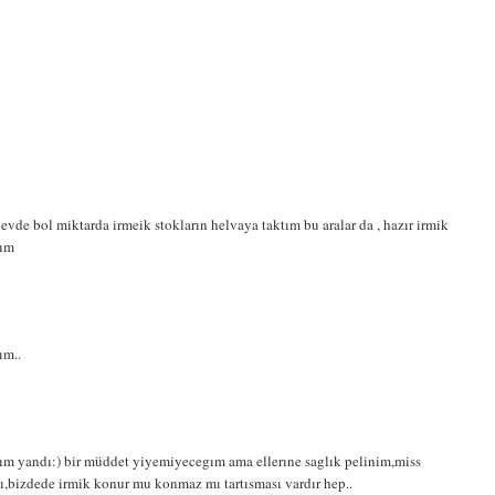
 evde bol miktarda irmeik stokların helvaya taktım bu aralar da , hazır irmik
yım
ım..
anım yandı:) bir müddet yiyemiyecegım ama ellerıne saglık pelinim,miss
,bizdede irmik konur mu konmaz mı tartısması vardır hep..