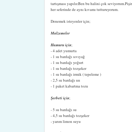
tartışması yapılır.Ben bu halini çok seviyorum.Piş
her seferinde de aynı kıvamı tutturuyorum.
Denemek isteyenler için;
Malzemeler
Hamuru için
;
- 4 adet yumurta
- 1 su bardağı sıvıyağ
- 1 su bardağı yoğurt
- 1 su bardağı tozşeker
- 1 su bardağı irmik ( tepeleme )
- 2,5 su bardağı un
- 1 paket kabartma tozu
Şerbeti için
;
- 5 su bardağı su
- 4,5 su bardağı tozşeker
- yarım limon suyu