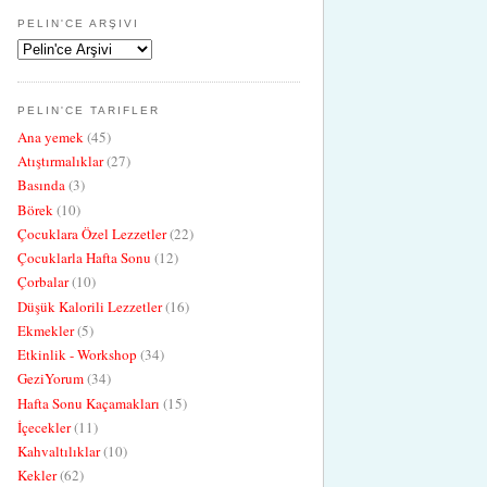
PELIN'CE ARŞIVI
PELIN'CE TARIFLER
Ana yemek
(45)
Atıştırmalıklar
(27)
Basında
(3)
Börek
(10)
Çocuklara Özel Lezzetler
(22)
Çocuklarla Hafta Sonu
(12)
Çorbalar
(10)
Düşük Kalorili Lezzetler
(16)
Ekmekler
(5)
Etkinlik - Workshop
(34)
GeziYorum
(34)
Hafta Sonu Kaçamakları
(15)
İçecekler
(11)
Kahvaltılıklar
(10)
Kekler
(62)