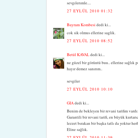
sevgılerımle....
27 EYLÜL 2010 01:32
Bayram Kombesi
dedi ki...
cok sik olmus ellerine saglik.
27 EYLÜL 2010 08:52
Betül KAVAL
dedi ki...
ne güzel bir görüntü buu.. ellerine sağlık
hayır demez sanırım..
sevgiler
27 EYLÜL 2010 10:10
GIA
dedi ki...
Benim de bekleyen bir revani tarifim vard
Garantili bir revani tarifi, en büyük kurt
lezzet bırakan bir başka tatlı da yoktur her
Eline sağlık.
27 EYLÜL 2010 11:39