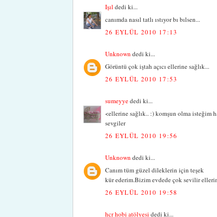
Işıl
dedi ki...
canımda nasıl tatlı ıstıyor bı bılsen...
26 EYLÜL 2010 17:13
Unknown
dedi ki...
Görüntü çok iştah açıcı ellerine sağlık...
26 EYLÜL 2010 17:53
sumeyye
dedi ki...
<ellerine sağlık.. :) komşun olma isteğim hal
sevgiler
26 EYLÜL 2010 19:56
Unknown
dedi ki...
Canım tüm güzel dileklerin için teşek
kür ederim.Bizim evdede çok sevilir eller
26 EYLÜL 2010 19:58
hcr hobi atölyesi
dedi ki...