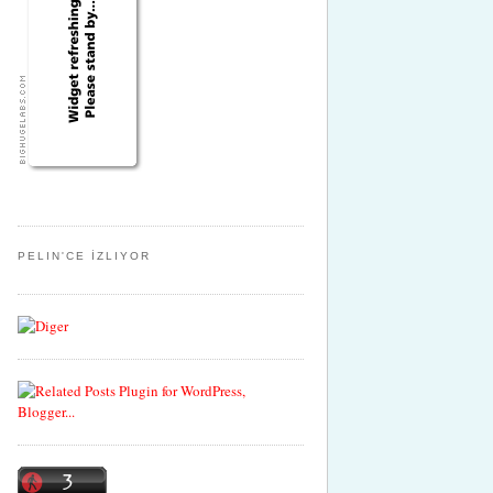
PELIN'CE İZLIYOR