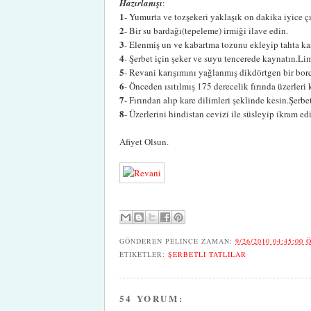
Hazırlanışı
:
1
- Yumurta ve tozşekeri yaklaşık on dakika iyice çı
2
- Bir su bardağı(tepeleme) irmiği ilave edin.
3
- Elenmiş un ve kabartma tozunu ekleyip tahta kaş
4
- Şerbet için şeker ve suyu tencerede kaynatın.Li
5
- Revani karışımını yağlanmış dikdörtgen bir bo
6
- Önceden ısıtılmış 175 derecelik fırında üzerleri 
7
- Fırından alıp kare dilimleri şeklinde kesin.Şer
8
- Üzerlerini hindistan cevizi ile süsleyip ikram ed
Afiyet Olsun.
GÖNDEREN
PELINCE
ZAMAN:
9/26/2010 04:45:00 
ETIKETLER:
ŞERBETLI TATLILAR
54 YORUM: