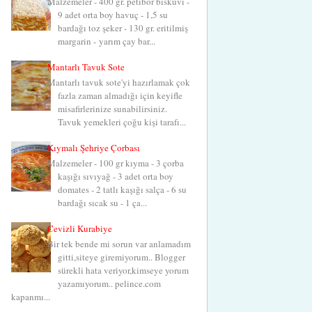
Malzemeler - 400 gr. petibör bisküvi -
9 adet orta boy havuç - 1,5 su
bardağı toz şeker - 130 gr. eritilmiş
margarin - yarım çay bar...
Mantarlı Tavuk Sote
Mantarlı tavuk sote'yi hazırlamak çok
fazla zaman almadığı için keyifle
misafirlerinize sunabilirsiniz.
Tavuk yemekleri çoğu kişi tarafı...
Kıymalı Şehriye Çorbası
Malzemeler - 100 gr kıyma - 3 çorba
kaşığı sıvıyağ - 3 adet orta boy
domates - 2 tatlı kaşığı salça - 6 su
bardağı sıcak su - 1 ça...
Cevizli Kurabiye
Bir tek bende mi sorun var anlamadım
gitti,siteye giremiyorum.. Blogger
sürekli hata veriyor,kimseye yorum
yazamıyorum.. pelince.com
kapanmı...