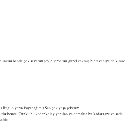
 pelincim bende çok severim şöyle şerbetini güzel çekmiş bir revaniye de kimse
ı:) Bugün yarın koyacağım:) Sen çok yaşa şekerim.
arıcıdır bence. Çünkü bu kadar kolay yapılan ve damakta bu kadar taze ve sade
halde.