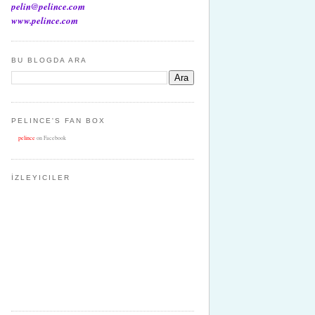
pelin@pelince.com
www.pelince.com
BU BLOGDA ARA
PELINCE'S FAN BOX
pelince
on Facebook
İZLEYICILER