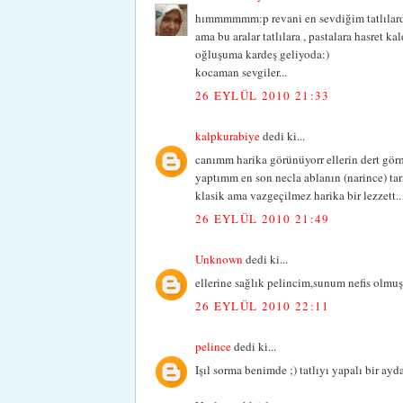
hımmmmmm:p revani en sevdiğim tatlılar
ama bu aralar tatlılara , pastalara hasret ka
oğluşuma kardeş geliyoda:)
kocaman sevgiler...
26 EYLÜL 2010 21:33
kalpkurabiye
dedi ki...
canımm harika görünüyorr ellerin dert gör
yaptımm en son necla ablanın (narince) tari
klasik ama vazgeçilmez harika bir lezzett..
26 EYLÜL 2010 21:49
Unknown
dedi ki...
ellerine sağlık pelincim,sunum nefis olmuş
26 EYLÜL 2010 22:11
pelince
dedi ki...
Işıl sorma benimde ;) tatlıyı yapalı bir ayda