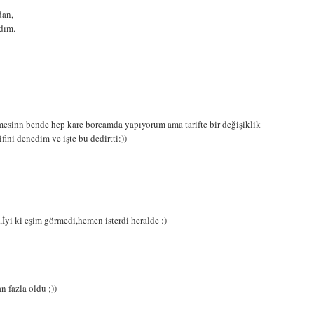
dan,
ldım.
mesinn bende hep kare borcamda yapıyorum ama tarifte bir değişiklik
fini denedim ve işte bu dedirtti:))
,İyi ki eşim görmedi,hemen isterdi heralde :)
n fazla oldu ;))