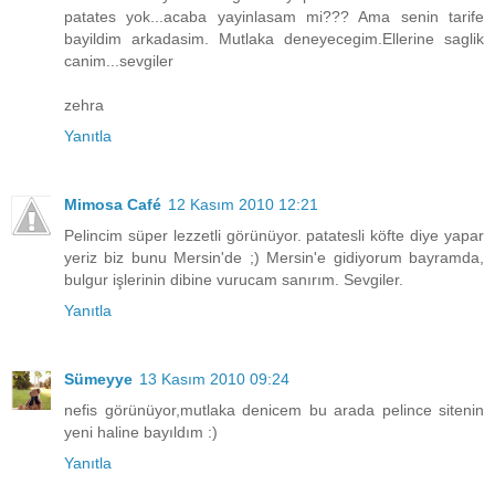
patates yok...acaba yayinlasam mi??? Ama senin tarife
bayildim arkadasim. Mutlaka deneyecegim.Ellerine saglik
canim...sevgiler
zehra
Yanıtla
Mimosa Café
12 Kasım 2010 12:21
Pelincim süper lezzetli görünüyor. patatesli köfte diye yapar
yeriz biz bunu Mersin'de ;) Mersin'e gidiyorum bayramda,
bulgur işlerinin dibine vurucam sanırım. Sevgiler.
Yanıtla
Sümeyye
13 Kasım 2010 09:24
nefis görünüyor,mutlaka denicem bu arada pelince sitenin
yeni haline bayıldım :)
Yanıtla