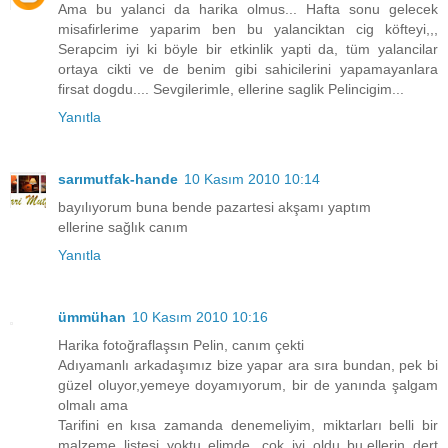
Ama bu yalanci da harika olmus... Hafta sonu gelecek
misafirlerime yaparim ben bu yalanciktan cig köfteyi,,,
Serapcim iyi ki böyle bir etkinlik yapti da, tüm yalancilar
ortaya cikti ve de benim gibi sahicilerini yapamayanlara
firsat dogdu.... Sevgilerimle, ellerine saglik Pelincigim...
Yanıtla
sarımutfak-hande
10 Kasım 2010 10:14
bayılıyorum buna bende pazartesi akşamı yaptım
ellerine sağlık canım
Yanıtla
ümmühan
10 Kasım 2010 10:16
Harika fotoğraflaşsın Pelin, canım çekti
Adıyamanlı arkadaşımız bize yapar ara sıra bundan, pek bi
güzel oluyor,yemeye doyamıyorum, bir de yanında şalgam
olmalı ama
Tarifini en kısa zamanda denemeliyim, miktarları belli bir
malzeme listesi yoktu elimde, çok iyi oldu bu,ellerin dert