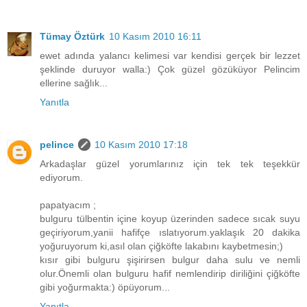
Tümay Öztürk
10 Kasım 2010 16:11
ewet adında yalancı kelimesi var kendisi gerçek bir lezzet
şeklinde duruyor walla:) Çok güzel gözüküyor Pelincim
ellerine sağlık...
Yanıtla
pelince
10 Kasım 2010 17:18
Arkadaşlar güzel yorumlarınız için tek tek teşekkür
ediyorum.
papatyacım ;
bulguru tülbentin içine koyup üzerinden sadece sıcak suyu
geçiriyorum,yanii hafifçe ıslatıyorum.yaklaşık 20 dakika
yoğuruyorum ki,asıl olan çiğköfte lakabını kaybetmesin;)
kısır gibi bulguru şişirirsen bulgur daha sulu ve nemli
olur.Önemli olan bulguru hafif nemlendirip diriliğini çiğköfte
gibi yoğurmakta:) öpüyorum...
Yanıtla