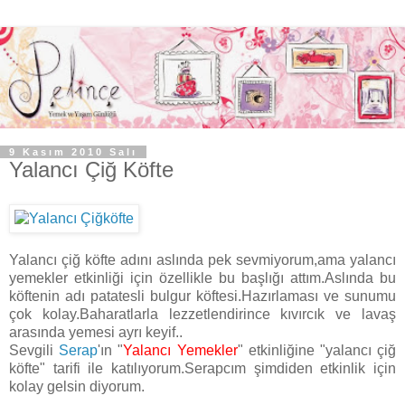
9 Kasım 2010 Salı
Yalancı Çiğ Köfte
Yalancı çiğ köfte adını aslında pek sevmiyorum,ama yalancı
yemekler etkinliği için özellikle bu başlığı attım.Aslında bu
köftenin adı patatesli bulgur köftesi.Hazırlaması ve sunumu
çok kolay.Baharatlarla lezzetlendirince kıvırcık ve lavaş
arasında yemesi ayrı keyif..
Sevgili
Serap
'ın "
Yalancı Yemekler
" etkinliğine "yalancı çiğ
köfte" tarifi ile katılıyorum.Serapcım şimdiden etkinlik için
kolay gelsin diyorum.