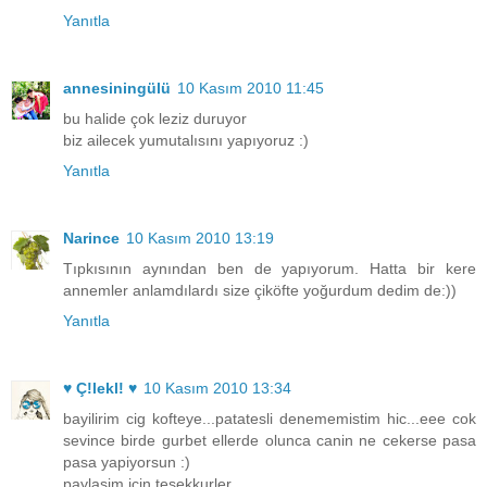
Yanıtla
annesiningülü
10 Kasım 2010 11:45
bu halide çok leziz duruyor
biz ailecek yumutalısını yapıyoruz :)
Yanıtla
Narince
10 Kasım 2010 13:19
Tıpkısının aynından ben de yapıyorum. Hatta bir kere
annemler anlamdılardı size çiköfte yoğurdum dedim de:))
Yanıtla
♥ Ç!lekl! ♥
10 Kasım 2010 13:34
bayilirim cig kofteye...patatesli denememistim hic...eee cok
sevince birde gurbet ellerde olunca canin ne cekerse pasa
pasa yapiyorsun :)
paylasim icin tesekkurler.