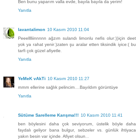
Ben bunu yaparım valla evde, bayıla bayıla da yerim!
Yanıtla
lavantalimon
10 Kasım 2010 11:04
Peeelllliinnnnn ağzım sulandı limonlu nefis olur:))için deet
yok ya rahat yenir:)zaten şu aralar etten tiksindik iyice:( bu
tarfi çok güzel afiyetle.
Yanıtla
YeMeK vAkTi
10 Kasım 2010 11:27
mmm ellerine sağlık pelincim....Bayıldım görüntüye
Yanıtla
Sütüme Sarelleme Karışma!!!
10 Kasım 2010 11:41
ben böylesini daha çok seviyorum, üstelik böyle daha
faydalı geliyor bana bulgur, sebzeler vs. günlük ihtiyaca
yakın besin var içinde. Afiyet olsun...