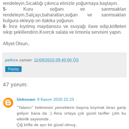
rendeleyin.Sıcaklığı çıkınca elinizle yoğurmaya başlayın.
5
- Kuru soğanı ve sarımsakları
rendeleyin.Salçayı,baharatları,soğan ve sarımsakları
bulgura ekleyip on dakika yoğurun.
6
- İnce kıyılmış maydanozu ve sıvıyağı ilave edip,köfteleri
sıkıp şekillendirin.Kıvırcık salata ve limonla servisini yapın.
Afiyet Olsun..
pelince
zaman:
11/09/2010 09:40:00 ÖS
Paylaş
47 yorum:
Unknown
9 Kasım 2010 22:23
''Yalancı'' kelimesini yemeklerin başına koymak biraz garip
geliyor bana da :) Ama ortaya çok güzel tarifler çıktı bu
etkinlik sayesinde..
Çiğ köfte de ayrı bir güzel olmuş..