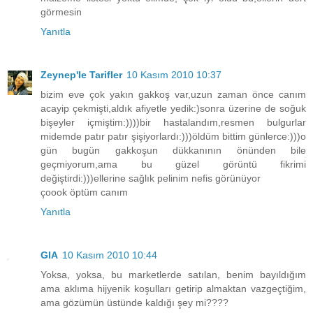
görmesin
Yanıtla
Zeynep'le Tarifler
10 Kasım 2010 10:37
bizim eve çok yakın gakkoş var,uzun zaman önce canım
acayip çekmişti,aldık afiyetle yedik:)sonra üzerine de soğuk
bişeyler içmiştim:))))bir hastalandım,resmen bulgurlar
midemde patır patır şişiyorlardı:)))öldüm bittim günlerce:)))o
gün bugün gakkoşun dükkanının önünden bile
geçmiyorum,ama bu güzel görüntü fikrimi
değiştirdi:)))ellerine sağlık pelinim nefis görünüyor
çoook öptüm canım
Yanıtla
GIA
10 Kasım 2010 10:44
Yoksa, yoksa, bu marketlerde satılan, benim bayıldığım
ama aklıma hijyenik koşulları getirip almaktan vazgeçtiğim,
ama gözümün üstünde kaldığı şey mi????