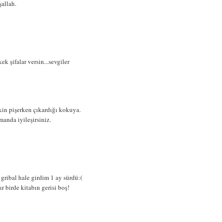
şallah.
k şifalar versin...sevgiler
ekin pişerken çıkardığı kokuya.
manda iyileşirsiniz.
gribal hale girdim 1 ay sürdü:(
r birde kitabın gerisi boş!