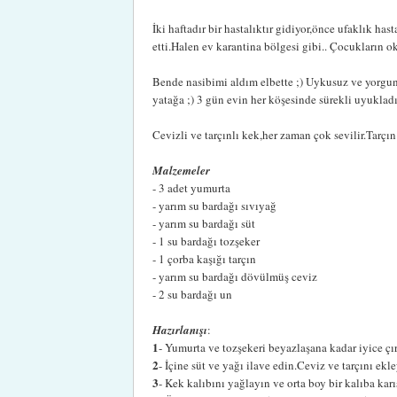
İki haftadır bir hastalıktır gidiyor,önce ufaklık ha
etti.Halen ev karantina bölgesi gibi.. Çocukların 
Bende nasibimi aldım elbette ;) Uykusuz ve yorgu
yatağa ;) 3 gün evin her köşesinde sürekli uyuklad
Cevizli ve tarçınlı kek,her zaman çok sevilir.Tarç
Malzemeler
- 3 adet yumurta
- yarım su bardağı sıvıyağ
- yarım su bardağı süt
- 1 su bardağı tozşeker
- 1 çorba kaşığı tarçın
- yarım su bardağı dövülmüş ceviz
- 2 su bardağı un
Hazırlanışı
:
1
- Yumurta ve tozşekeri beyazlaşana kadar iyice çı
2
- İçine süt ve yağı ilave edin.Ceviz ve tarçını ekle
3
- Kek kalıbını yağlayın ve orta boy bir kalıba kar