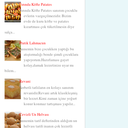
Fırında Köfte Patates
Fırında Köfte Patates sanırım çocuklu
evlerin vazgeçilmezidir. Bizim
evde de kuru köfte ve patates
kızartması çok tüketilmesin diye
salça...
Pratik Lahmacun
Annemin bize çocukken yaptığı bu
atıştırmalığı bende şimdi çocuklara
yapıyorum.Hazırlaması gayet
kolay,damak lezzetinize uyar mı
bilem...
Revani
Şerbetli tatlıların en kolayı sanırım
revanidir.Revani artık klasikleşmiş
bir lezzet.Kimi zaman içine yoğurt
konur konmaz tartışması yapılır...
Cevizli Un Helvası
Annemin tarif defterinden aldığım un
helvası tarifi inanın çok lezzetli