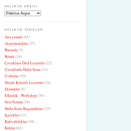
PELIN'CE ARŞIVI
PELIN'CE TARIFLER
Ana yemek
(45)
Atıştırmalıklar
(27)
Basında
(3)
Börek
(10)
Çocuklara Özel Lezzetler
(22)
Çocuklarla Hafta Sonu
(12)
Çorbalar
(10)
Düşük Kalorili Lezzetler
(16)
Ekmekler
(5)
Etkinlik - Workshop
(34)
GeziYorum
(34)
Hafta Sonu Kaçamakları
(15)
İçecekler
(11)
Kahvaltılıklar
(10)
Kekler
(62)