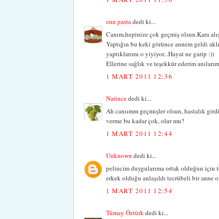
enn pasta
dedi ki...
Canım,hepinize çok geçmiş olsun.Kara alışk
Yaptığın bu keki görünce annem geldi aklım
yaptıklarımı o yiyiyor...Hayat ne garip :))
Ellerine sağlık ve teşekkür ederim anılarım
1 MART 2011 12:36
Narince
dedi ki...
Ah canıımm geçmişler olsun, hastalık gir
verme bu kadar çok, olur mu?
1 MART 2011 12:44
Unknown
dedi ki...
pelincim duygularıma ortak olduğun için 
erkek olduğu anlaşıldı tecrübeli bir anne ol
1 MART 2011 12:54
Tümay Öztürk
dedi ki...