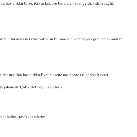
şu hastalıklar bitse. Kekin kokusu buralara kadar geldi:) Eline sağlık
k bir dur demem lazim yoksa su kilolari hic veremeyecegim! ama simdi bu
er inşallah hastalıklar.Evet bu sene nasıl sene ise herkes hasta:(
a şahanedir.Çok özletmeyin kendinizi
 ekledim...teşekkür ederim.