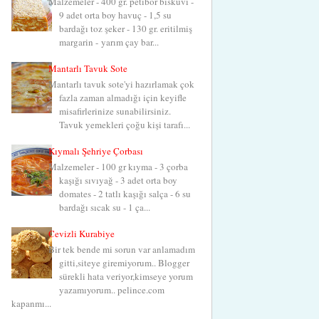
Malzemeler - 400 gr. petibör bisküvi -
9 adet orta boy havuç - 1,5 su
bardağı toz şeker - 130 gr. eritilmiş
margarin - yarım çay bar...
Mantarlı Tavuk Sote
Mantarlı tavuk sote'yi hazırlamak çok
fazla zaman almadığı için keyifle
misafirlerinize sunabilirsiniz.
Tavuk yemekleri çoğu kişi tarafı...
Kıymalı Şehriye Çorbası
Malzemeler - 100 gr kıyma - 3 çorba
kaşığı sıvıyağ - 3 adet orta boy
domates - 2 tatlı kaşığı salça - 6 su
bardağı sıcak su - 1 ça...
Cevizli Kurabiye
Bir tek bende mi sorun var anlamadım
gitti,siteye giremiyorum.. Blogger
sürekli hata veriyor,kimseye yorum
yazamıyorum.. pelince.com
kapanmı...