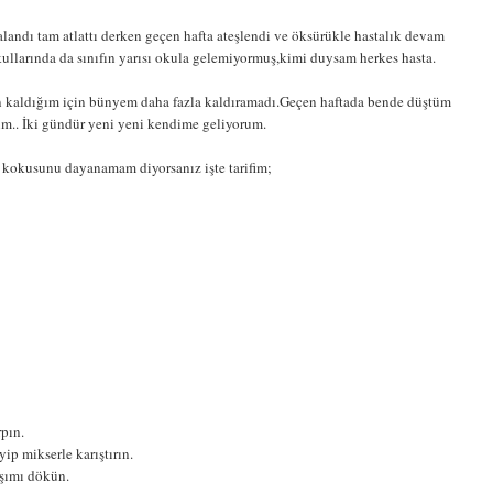
stalandı tam atlattı derken geçen hafta ateşlendi ve öksürükle hastalık devam
okullarında da sınıfın yarısı okula gelemiyormuş,kimi duysam herkes hasta.
n kaldığım için bünyem daha fazla kaldıramadı.Geçen haftada bende düştüm
ım.. İki gündür yeni yeni kendime geliyorum.
ın kokusunu dayanamam diyorsanız işte tarifim;
rpın.
yip mikserle karıştırın.
ışımı dökün.