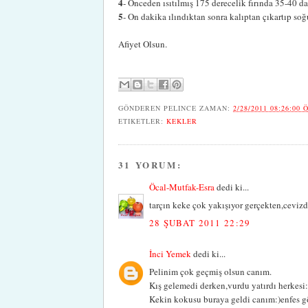
4
- Önceden ısıtılmış 175 derecelik fırında 35-40 dak
5
- On dakika ılındıktan sonra kalıptan çıkartıp so
Afiyet Olsun.
GÖNDEREN
PELINCE
ZAMAN:
2/28/2011 08:26:00 
ETIKETLER:
KEKLER
31 YORUM:
Öcal-Mutfak-Esra
dedi ki...
tarçın keke çok yakışıyor gerçekten,cevizd
28 ŞUBAT 2011 22:29
İnci Yemek
dedi ki...
Pelinim çok geçmiş olsun canım.
Kış gelemedi derken,vurdu yatırdı herkesi:)
Kekin kokusu buraya geldi canım:)enfes gö