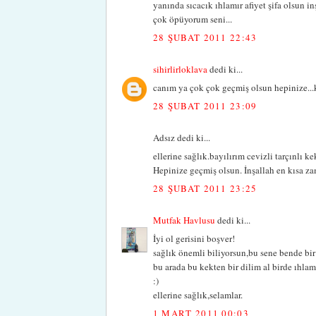
yanında sıcacık ıhlamır afiyet şifa olsun in
çok öpüyorum seni...
28 ŞUBAT 2011 22:43
sihirlirloklava
dedi ki...
canım ya çok çok geçmiş olsun hepinize...ke
28 ŞUBAT 2011 23:09
Adsız dedi ki...
ellerine sağlık.bayılırım cevizli tarçınlı k
Hepinize geçmiş olsun. İnşallah en kısa za
28 ŞUBAT 2011 23:25
Mutfak Havlusu
dedi ki...
İyi ol gerisini boşver!
sağlık önemli biliyorsun,bu sene bende bir 
bu arada bu kekten bir dilim al birde ıhlamı
:)
ellerine sağlık,selamlar.
1 MART 2011 00:03