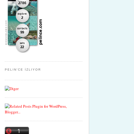
PELIN'CE İZLIYOR