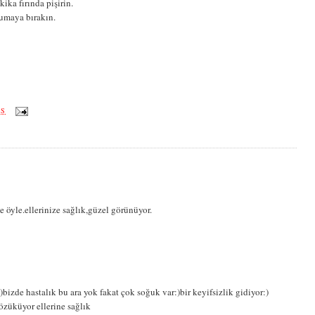
ika fırında pişirin.
ğumaya bırakın.
ÖS
e öyle.ellerinize sağlık,güzel görünüyor.
bizde hastalık bu ara yok fakat çok soğuk var:)bir keyifsizlik gidiyor:)
züküyor ellerine sağlık