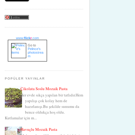
www.
flick
r
.com
Go to
Pelince's
photostrea
m
POPÜLER YAYINLAR
Çikolata Soslu Mozaik Pasta
Her evde sıkça yapılan bir tatlıdır.Hem
yapılışı çok kolay hem de
hazırlanışı.Bu şekilde sunumu da
bence oldukça hoş oldu.
Kutlamalar için m...
Havuçlu Mozaik Pasta