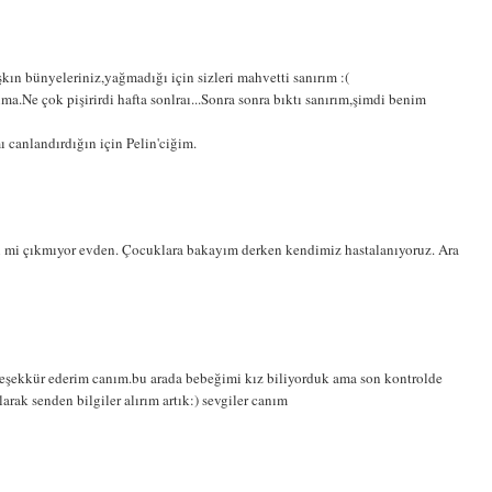
ın bünyeleriniz,yağmadığı için sizleri mahvetti sanırım :(
a.Ne çok pişirirdi hafta sonlraı...Sonra sonra bıktı sanırım,şimdi benim
ı canlandırdığın için Pelin'ciğim.
di mi çıkmıyor evden. Çocuklara bakayım derken kendimiz hastalanıyoruz. Ara
teşekkür ederim canım.bu arada bebeğimi kız biliyorduk ama son kontrolde
arak senden bilgiler alırım artık:) sevgiler canım