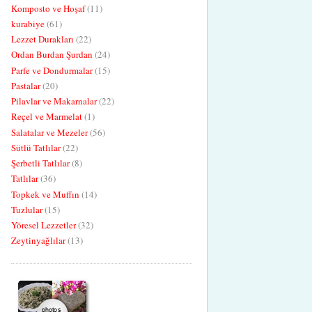
Komposto ve Hoşaf
(11)
kurabiye
(61)
Lezzet Durakları
(22)
Ordan Burdan Şurdan
(24)
Parfe ve Dondurmalar
(15)
Pastalar
(20)
Pilavlar ve Makarnalar
(22)
Reçel ve Marmelat
(1)
Salatalar ve Mezeler
(56)
Sütlü Tatlılar
(22)
Şerbetli Tatlılar
(8)
Tatlılar
(36)
Topkek ve Muffın
(14)
Tuzlular
(15)
Yöresel Lezzetler
(32)
Zeytinyağlılar
(13)