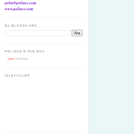
pelin@pelince.com
www.pelince.com
BU BLOGDA ARA
PELINCE'S FAN BOX
pelince
on Facebook
İZLEYICILER