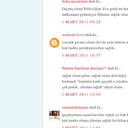
dokuzuncubulut
dedi ki...
Geçmiş olsun Pelin'ciğim. Eve geldi mi he
mükemmel görünüyor. Ellerine sağlık olsu
1 MART 2011 09:28
weekend lover
dedi ki...
coookk gecmis olsun..biz de ayni dertten 
kek harika gozukuyor,eline saglik...
1 MART 2011 10:35
Sütüme Sarelleme Karışma!!!
dedi ki...
sağlık olsun pelin, sağlık olsun dert değil
kırılmadı" hepimizi kırdı geçirdi o yüzden
çok pratik.. ellerine sağlık! afiyet olsun...
1 MART 2011 10:50
sarımutfak-hande
dedi ki...
geçmişolsun canım havalar soğuk iyi bak 
kek harika olmuş ellerine sağlık bir dilim 
1 MART 2011 11:56