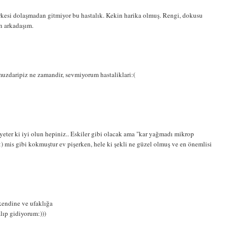
rkesi dolaşmadan gitmiyor bu hastalık. Kekin harika olmuş. Rengi, dokusu
n arkadaşım.
muzdaripiz ne zamandir, sevmiyorum hastaliklari:(
, yeter ki iyi olun hepiniz.. Eskiler gibi olacak ama "kar yağmadı mikrop
:) mis gibi kokmuştur ev pişerken, hele ki şekli ne güzel olmuş ve en önemlisi
kendine ve ufaklığa
alıp gidiyorum:)))