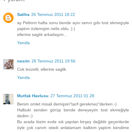
Saliha
26 Temmuz 2011 18:22
ay Pelinnn hafta sonu bende aynı senın gıbı tost ekmegıyle
yaptım özlemişim nefis oldu :):)
ellerine saglık arkadaşım...
Yanıtla
nesrin
26 Temmuz 2011 19:56
Cok lezzetli, ellerine saglik.
Yanıtla
Mutfak Havlusu
27 Temmuz 2011 01:28
Benim omlet misali demişsin"tarif gerekmez"derken:-)
Halbuki senden görüp bende deneyeyim tost ekmeğiyle
dedim:-)
Bu arada bizim evde sık yapılan birşey değildir geçenlerde
öyle çok canım istedi anlatamam kalktım yaptım kendime