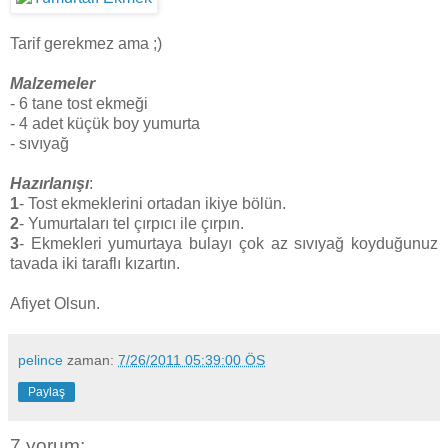
Tarif gerekmez ama ;)
Malzemeler
- 6 tane tost ekmeği
- 4 adet küçük boy yumurta
- sıvıyağ
Hazırlanışı
:
1
- Tost ekmeklerini ortadan ikiye bölün.
2
- Yumurtaları tel çırpıcı ile çırpın.
3
- Ekmekleri yumurtaya bulayı çok az sıvıyağ koyduğunuz
tavada iki taraflı kızartın.
Afiyet Olsun.
pelince
zaman:
7/26/2011 05:39:00 ÖS
Paylaş
7 yorum: