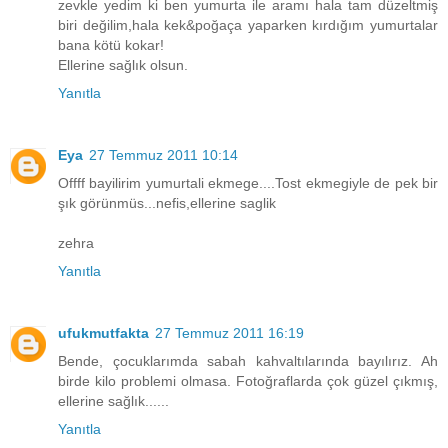
zevkle yedim ki ben yumurta ile aramı hala tam düzeltmiş
biri değilim,hala kek&poğaça yaparken kırdığım yumurtalar
bana kötü kokar!
Ellerine sağlık olsun.
Yanıtla
Eya
27 Temmuz 2011 10:14
Offff bayilirim yumurtali ekmege....Tost ekmegiyle de pek bir
şık görünmüs...nefis,ellerine saglik
zehra
Yanıtla
ufukmutfakta
27 Temmuz 2011 16:19
Bende, çocuklarımda sabah kahvaltılarında bayılırız. Ah
birde kilo problemi olmasa. Fotoğraflarda çok güzel çıkmış,
ellerine sağlık......
Yanıtla