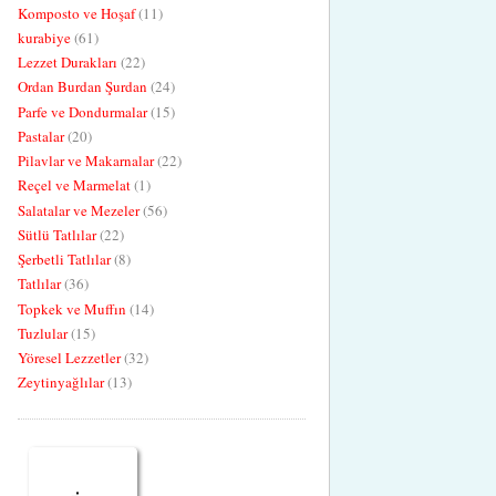
Komposto ve Hoşaf
(11)
kurabiye
(61)
Lezzet Durakları
(22)
Ordan Burdan Şurdan
(24)
Parfe ve Dondurmalar
(15)
Pastalar
(20)
Pilavlar ve Makarnalar
(22)
Reçel ve Marmelat
(1)
Salatalar ve Mezeler
(56)
Sütlü Tatlılar
(22)
Şerbetli Tatlılar
(8)
Tatlılar
(36)
Topkek ve Muffın
(14)
Tuzlular
(15)
Yöresel Lezzetler
(32)
Zeytinyağlılar
(13)