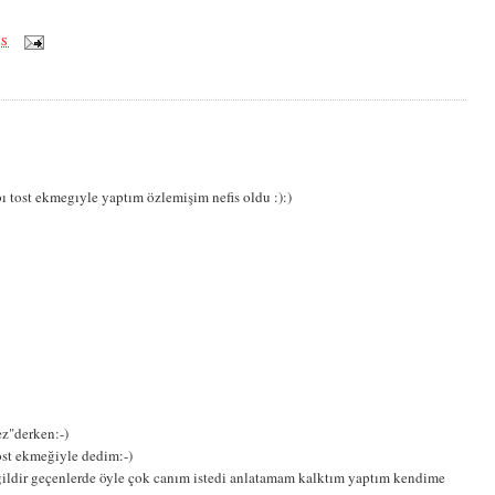
ÖS
ı tost ekmegıyle yaptım özlemişim nefis oldu :):)
z"derken:-)
st ekmeğiyle dedim:-)
ğildir geçenlerde öyle çok canım istedi anlatamam kalktım yaptım kendime