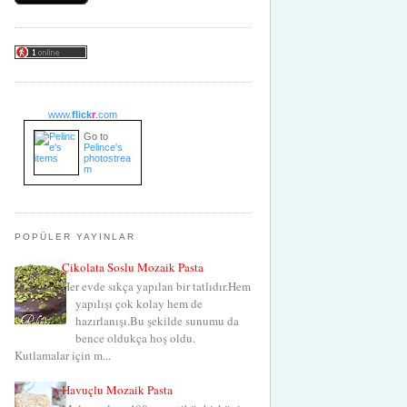
www.
flick
r
.com
Go to
Pelince's
photostrea
m
POPÜLER YAYINLAR
Çikolata Soslu Mozaik Pasta
Her evde sıkça yapılan bir tatlıdır.Hem
yapılışı çok kolay hem de
hazırlanışı.Bu şekilde sunumu da
bence oldukça hoş oldu.
Kutlamalar için m...
Havuçlu Mozaik Pasta