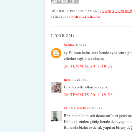
GÖNDEREN
PELINCE
ZAMAN:
7/26/2011 05:39:00 
ETIKETLER:
KAHVALTILIKLAR
7 YORUM:
Saliha
dedi ki...
ay Pelinnn hafta sonu bende aynı senın gıb
ellerine saglık arkadaşım...
26 TEMMUZ 2011 18:22
nesrin
dedi ki...
Cok lezzetli, ellerine saglik.
26 TEMMUZ 2011 19:56
Mutfak Havlusu
dedi ki...
Benim omlet misali demişsin"tarif gerekme
Halbuki senden görüp bende deneyeyim to
Bu arada bizim evde sık yapılan birşey de