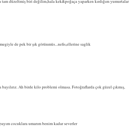
la tam düzeltmiş biri değilim,hala kek&poğaça yaparken kırdığım yumurtalar
megiyle de pek bir şık görünmüs...nefis,ellerine saglik
bayılırız. Ah birde kilo problemi olmasa. Fotoğraflarda çok güzel çıkmış,
apayım cocuklara umarım benim kadar severler