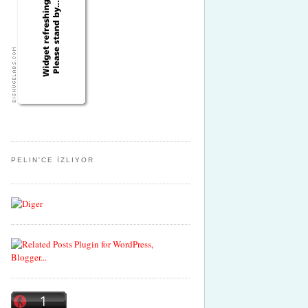
PELIN'CE İZLIYOR