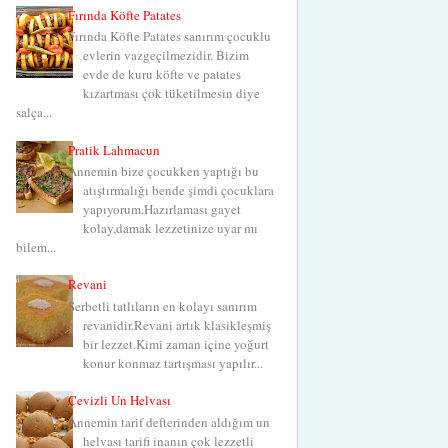
Fırında Köfte Patates
Fırında Köfte Patates sanırım çocuklu
evlerin vazgeçilmezidir. Bizim
evde de kuru köfte ve patates
kızartması çok tüketilmesin diye
salça...
Pratik Lahmacun
Annemin bize çocukken yaptığı bu
atıştırmalığı bende şimdi çocuklara
yapıyorum.Hazırlaması gayet
kolay,damak lezzetinize uyar mı
bilem...
Revani
Şerbetli tatlıların en kolayı sanırım
revanidir.Revani artık klasikleşmiş
bir lezzet.Kimi zaman içine yoğurt
konur konmaz tartışması yapılır...
Cevizli Un Helvası
Annemin tarif defterinden aldığım un
helvası tarifi inanın çok lezzetli