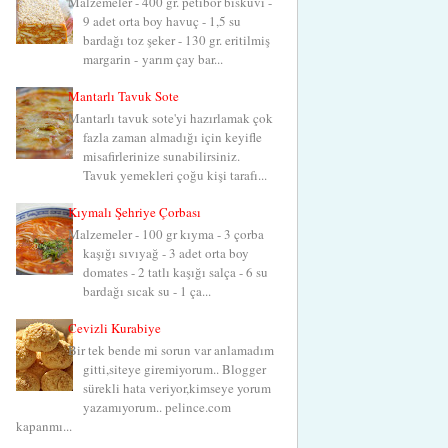
Malzemeler - 400 gr. petibör bisküvi -
9 adet orta boy havuç - 1,5 su
bardağı toz şeker - 130 gr. eritilmiş
margarin - yarım çay bar...
Mantarlı Tavuk Sote
Mantarlı tavuk sote'yi hazırlamak çok
fazla zaman almadığı için keyifle
misafirlerinize sunabilirsiniz.
Tavuk yemekleri çoğu kişi tarafı...
Kıymalı Şehriye Çorbası
Malzemeler - 100 gr kıyma - 3 çorba
kaşığı sıvıyağ - 3 adet orta boy
domates - 2 tatlı kaşığı salça - 6 su
bardağı sıcak su - 1 ça...
Cevizli Kurabiye
Bir tek bende mi sorun var anlamadım
gitti,siteye giremiyorum.. Blogger
sürekli hata veriyor,kimseye yorum
yazamıyorum.. pelince.com
kapanmı...