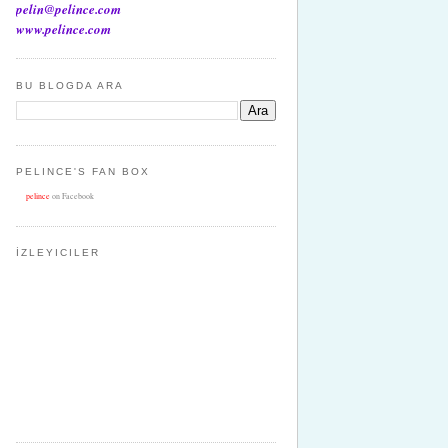
pelin@pelince.com
www.pelince.com
BU BLOGDA ARA
PELINCE'S FAN BOX
pelince
on Facebook
İZLEYICILER