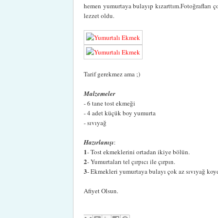
hemen yumurtaya bulayıp kızarttım.Fotoğrafları çok
lezzet oldu.
Tarif gerekmez ama ;)
Malzemeler
- 6 tane tost ekmeği
- 4 adet küçük boy yumurta
- sıvıyağ
Hazırlanışı
:
1
- Tost ekmeklerini ortadan ikiye bölün.
2
- Yumurtaları tel çırpıcı ile çırpın.
3
- Ekmekleri yumurtaya bulayı çok az sıvıyağ koydu
Afiyet Olsun.