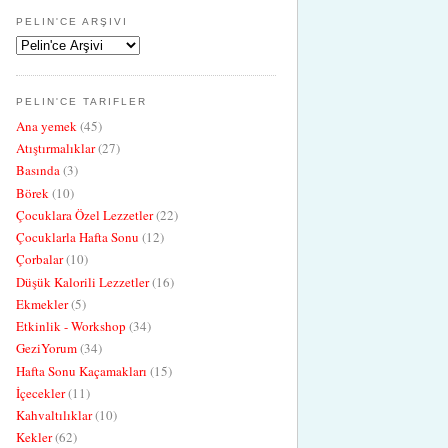
PELIN'CE ARŞIVI
PELIN'CE TARIFLER
Ana yemek
(45)
Atıştırmalıklar
(27)
Basında
(3)
Börek
(10)
Çocuklara Özel Lezzetler
(22)
Çocuklarla Hafta Sonu
(12)
Çorbalar
(10)
Düşük Kalorili Lezzetler
(16)
Ekmekler
(5)
Etkinlik - Workshop
(34)
GeziYorum
(34)
Hafta Sonu Kaçamakları
(15)
İçecekler
(11)
Kahvaltılıklar
(10)
Kekler
(62)