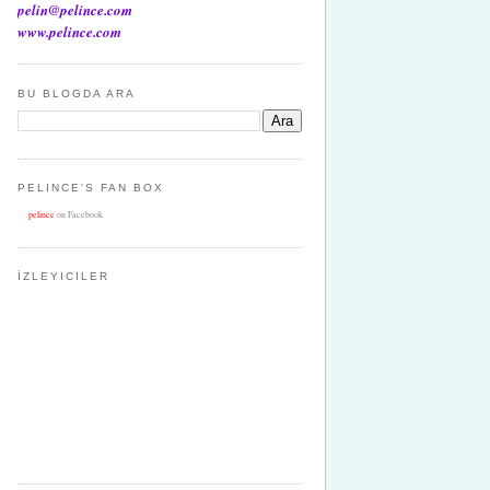
pelin@pelince.com
www.pelince.com
BU BLOGDA ARA
PELINCE'S FAN BOX
pelince
on Facebook
İZLEYICILER