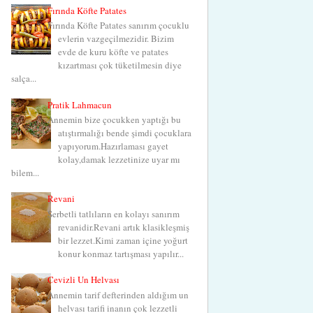
Fırında Köfte Patates
Fırında Köfte Patates sanırım çocuklu
evlerin vazgeçilmezidir. Bizim
evde de kuru köfte ve patates
kızartması çok tüketilmesin diye
salça...
Pratik Lahmacun
Annemin bize çocukken yaptığı bu
atıştırmalığı bende şimdi çocuklara
yapıyorum.Hazırlaması gayet
kolay,damak lezzetinize uyar mı
bilem...
Revani
Şerbetli tatlıların en kolayı sanırım
revanidir.Revani artık klasikleşmiş
bir lezzet.Kimi zaman içine yoğurt
konur konmaz tartışması yapılır...
Cevizli Un Helvası
Annemin tarif defterinden aldığım un
helvası tarifi inanın çok lezzetli