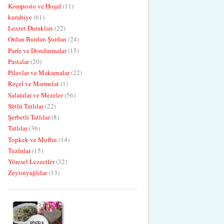
Komposto ve Hoşaf
(11)
kurabiye
(61)
Lezzet Durakları
(22)
Ordan Burdan Şurdan
(24)
Parfe ve Dondurmalar
(15)
Pastalar
(20)
Pilavlar ve Makarnalar
(22)
Reçel ve Marmelat
(1)
Salatalar ve Mezeler
(56)
Sütlü Tatlılar
(22)
Şerbetli Tatlılar
(8)
Tatlılar
(36)
Topkek ve Muffın
(14)
Tuzlular
(15)
Yöresel Lezzetler
(32)
Zeytinyağlılar
(13)