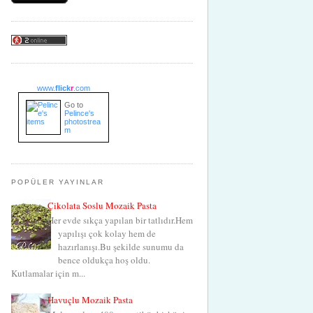
www.
flick
r
.com
Go to
Pelince's
photostrea
m
POPÜLER YAYINLAR
Çikolata Soslu Mozaik Pasta
Her evde sıkça yapılan bir tatlıdır.Hem
yapılışı çok kolay hem de
hazırlanışı.Bu şekilde sunumu da
bence oldukça hoş oldu.
Kutlamalar için m...
Havuçlu Mozaik Pasta