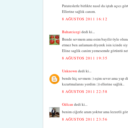
Patateslerle birlikte nasıl da iştah açıcı gö
Ellerine sağlık canım.
8 AĞUSTOS 2011 16:12
Baharcicegi
dedi ki...
Bende sevmem ama esim bayilir öyle olunc
etmez ben anlamam diyerek isin icinde siyr
Eline saglik canim yemesemde görüntü nef
8 AĞUSTOS 2011 19:35
Unknown
dedi ki...
bende hiç sevmem :) eşim sever ama yap di
kızartmalarını yerdim :)) ellerine sağlık..
8 AĞUSTOS 2011 22:58
Gülcan
dedi ki...
benim ciğerle aram yoktur ama lezzetli görü
8 AĞUSTOS 2011 23:56