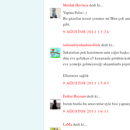
Mutfak Havlusu
dedi ki...
Yapma Pelin':-)
Bu güzelim lezzet yenmez mi?Ben çok ama ç
gibi.
9 AĞUSTOS 2011 13:24
tadınadoyamadım-dilek
dedi ki...
Sakatattan pek hazetmem ama ciğer başka 
dün eve gelirken e5 kenarında gördüm kok
eve yemeğe gelmeyeceği akşamlarda pişirir
Ellerinize sağlık
9 AĞUSTOS 2011 15:03
Ferhat Bayram
dedi ki...
bizim burda bu arnavutlar oyle bisi yapmiy
9 AĞUSTOS 2011 16:11
LaMa
dedi ki...