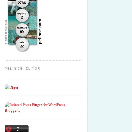
PELIN'CE İZLIYOR