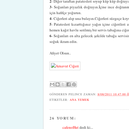
2
- Diğer taraftan patatesleri soyup küp küp doğrayı
3
- Soğanları piyazlık doğrayın.İçine ince doğranm
için hafifçe yoğurun.
4
- Ciğerleri alıp una bulayın.Ciğerleri süzgeçe koy
5
- Patatesleri kızarttığınız yağın içine ciğerile
hemen kağıt havlu serilmiş bir servis tabağına ciğer
6
- Soğanları en alta gelecek şekilde tabağa servisi
soğuk ikram edin.
Afiyet Olsun..
GÖNDEREN
PELINCE
ZAMAN:
8/08/2011 10:47:00 
ETIKETLER:
ANA YEMEK
26 YORUM:
cafenoHut
dedi ki...