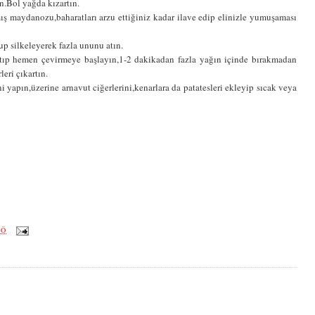
n.Bol yağda kızartın.
ış maydanozu,baharatları arzu ettiğiniz kadar ilave edip elinizle yumuşaması
up silkeleyerek fazla ununu atın.
ri atıp hemen çevirmeye başlayın,1-2 dakikadan fazla yağın içinde bırakmadan
leri çıkartın.
ni yapın,üzerine arnavut ciğerlerini,kenarlara da patatesleri ekleyip sıcak veya
ÖÖ