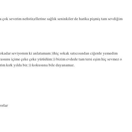
ok severim nefistir,ellerine sağlık seninkiler de harika pişmiş tam sevdiğim
okadar seviyorum ki anlatamam:))hiç sokak satıcısından ciğerde yemedim
usunu içime çeke çeke yürüdüm:)) bizim evdede tam tersi eşim hiç sevmez o
im kırk yılda bir.:)) kokusuna bile dayanamaz.
orlar