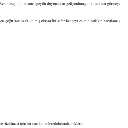
ı. Ben mesajı aldım ama epeydir duymazdan geliyordum,çünkü sakatat görmeye
n çoğu kez uzak kalmış oluyor.Bu sefer her şeyi eşimle birlikte hazırlamak
e süzülmesi için bir saat kadar buzdolabında bekletin.