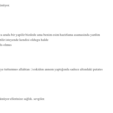
rünüyor.
a arada bir yapilir bizdede ama benim esim hazirlama asamasinda yardim
ilir isteyende kendisi oldugu halde
is olmus
ye tutturmuo allahtan :) eskiden annem yaptığında sadece altındaki patates
nüyor ellerinize sağlık. sevgiler.