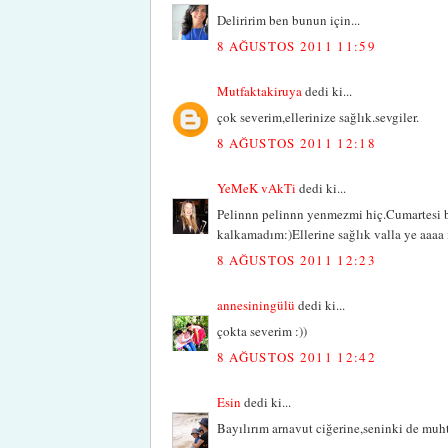
Deliririm ben bunun için...
8 AĞUSTOS 2011 11:59
Mutfaktakiruya
dedi ki...
çok severim,ellerinize sağlık.sevgiler.
8 AĞUSTOS 2011 12:18
YeMeK vAkTi
dedi ki...
Pelinnn pelinnn yenmezmi hiç.Cumartesi b
kalkamadım:)Ellerine sağlık valla ye aaaa
8 AĞUSTOS 2011 12:23
annesiningülü
dedi ki...
çokta severim :))
8 AĞUSTOS 2011 12:42
Esin
dedi ki...
Bayılırım arnavut ciğerine,seninki de muht