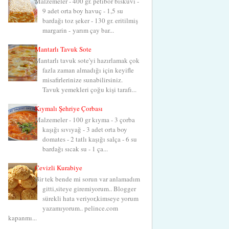
Malzemeler - 400 gr. petibör bisküvi -
9 adet orta boy havuç - 1,5 su
bardağı toz şeker - 130 gr. eritilmiş
margarin - yarım çay bar...
Mantarlı Tavuk Sote
Mantarlı tavuk sote'yi hazırlamak çok
fazla zaman almadığı için keyifle
misafirlerinize sunabilirsiniz.
Tavuk yemekleri çoğu kişi tarafı...
Kıymalı Şehriye Çorbası
Malzemeler - 100 gr kıyma - 3 çorba
kaşığı sıvıyağ - 3 adet orta boy
domates - 2 tatlı kaşığı salça - 6 su
bardağı sıcak su - 1 ça...
Cevizli Kurabiye
Bir tek bende mi sorun var anlamadım
gitti,siteye giremiyorum.. Blogger
sürekli hata veriyor,kimseye yorum
yazamıyorum.. pelince.com
kapanmı...