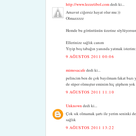
http://www.lezzetibol.com
dedi ki...
Arnavut ciğersiz hayat olur mu:))
Olmazzzzz
Hemde bu görüntünün üzerine söylüyorsun.
Ellerinize sağlık canım
Yiyip boş tabağın yanında yatmak isterim:
9 AĞUSTOS 2011 00:06
mimosacafe
dedi ki...
pelincim ben de çok bayılmam fakat bazı 
de süper olmuştur eminim hiç şüphem yok 
9 AĞUSTOS 2011 11:10
Unknown
dedi ki...
Çok sık olmamak şartı ile yerim seninki de
sağlık
9 AĞUSTOS 2011 13:22