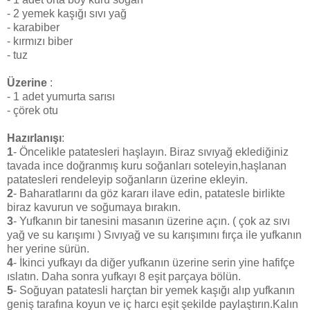
- 2 yemek kaşığı sıvı yağ
- karabiber
- kırmızı biber
- tuz
Üzerine
:
- 1 adet yumurta sarısı
- çörek otu
Hazırlanışı
:
1
- Öncelikle patatesleri haşlayın. Biraz sıvıyağ eklediğiniz
tavada ince doğranmış kuru soğanları soteleyin,haşlanan
patatesleri rendeleyip soğanların üzerine ekleyin.
2
- Baharatlarını da göz kararı ilave edin, patatesle birlikte
biraz kavurun ve soğumaya bırakın.
3
- Yufkanın bir tanesini masanın üzerine açın. ( çok az sıvı
yağ ve su karışımı ) Sıvıyağ ve su karışımını fırça ile yufkanın
her yerine sürün.
4
- İkinci yufkayı da diğer yufkanın üzerine serin yine hafifçe
ıslatın. Daha sonra yufkayı 8 eşit parçaya bölün.
5
- Soğuyan patatesli harçtan bir yemek kaşığı alıp yufkanın
geniş tarafına koyun ve iç harcı eşit şekilde paylaştırın.Kalın