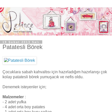
19 Şubat 2013 Salı
Patatesli Börek
Çocuklara sabah kahvaltısı için hazırladığım hazırlanışı çok
kolay patatesli börek yumuşacık ve nefis oldu.
Denemek isteyenler için;
Malzemeler
:
- 2 adet yufka
- 4 adet orta boy patates
- 1 adet orta boy kuru soğan