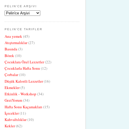
PELIN'CE ARŞIVI
PELIN'CE TARIFLER
Ana yemek
(45)
Atıştırmalıklar
(27)
Basında
(3)
Börek
(10)
Çocuklara Özel Lezzetler
(22)
Çocuklarla Hafta Sonu
(12)
Çorbalar
(10)
Düşük Kalorili Lezzetler
(16)
Ekmekler
(5)
Etkinlik - Workshop
(34)
GeziYorum
(34)
Hafta Sonu Kaçamakları
(15)
İçecekler
(11)
Kahvaltılıklar
(10)
Kekler
(62)