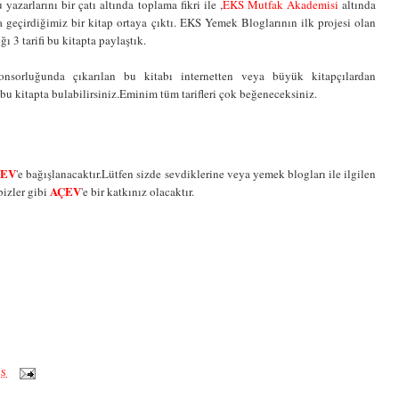
azarlarını bir çatı altında toplama fikri ile ,
EKS Mutfak Akademisi
altında
 geçirdiğimiz bir kitap ortaya çıktı. EKS Yemek Bloglarının ilk projesi olan
ı 3 tarifi bu kitapta paylaştık.
nsorluğunda çıkarılan bu kitabı internetten veya büyük kitapçılardan
ni bu kitapta bulabilirsiniz.Eminim tüm tarifleri çok beğeneceksiniz.
ÇEV
'e bağışlanacaktır.Lütfen sizde sevdiklerine veya yemek blogları ile ilgilen
AÇEV
bizler gibi
'e bir katkınız olacaktır.
ÖS