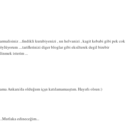
rmalisiniz ...findikli kurabiyenizi , un helvanizi , kagit kebabi gibi pek cok
söylüyorum ....tariflerinizi diger bloglar gibi eksilterek degil birebir
inmek isterim ...
ama Ankara'da olduğum içşn katılamamaıştım. Hayırlı olsun:)
...Mutlaka edineceğim...