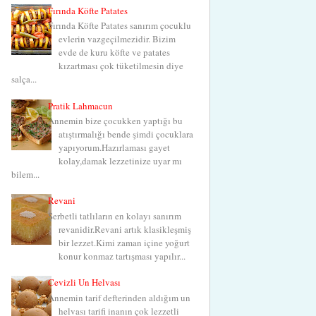
Fırında Köfte Patates
Fırında Köfte Patates sanırım çocuklu
evlerin vazgeçilmezidir. Bizim
evde de kuru köfte ve patates
kızartması çok tüketilmesin diye
salça...
Pratik Lahmacun
Annemin bize çocukken yaptığı bu
atıştırmalığı bende şimdi çocuklara
yapıyorum.Hazırlaması gayet
kolay,damak lezzetinize uyar mı
bilem...
Revani
Şerbetli tatlıların en kolayı sanırım
revanidir.Revani artık klasikleşmiş
bir lezzet.Kimi zaman içine yoğurt
konur konmaz tartışması yapılır...
Cevizli Un Helvası
Annemin tarif defterinden aldığım un
helvası tarifi inanın çok lezzetli