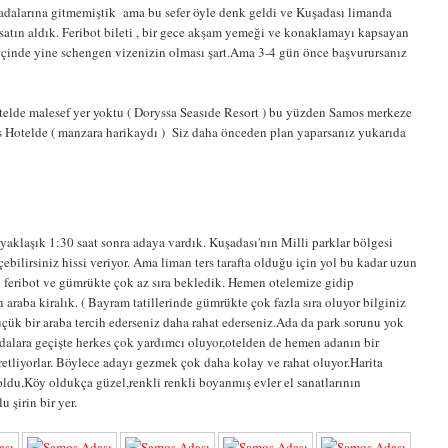
 adalarına gitmemiştik ama bu sefer öyle denk geldi ve Kuşadası limanda
 satın aldık. Feribot bileti , bir gece akşam yemeği ve konaklamayı kapsayan
inde yine schengen vizenizin olması şart.Ama 3-4 gün önce başvurursanız
otelde malesef yer yoktu ( Doryssa Seasıde Resort ) bu yüzden Samos merkeze
is Hotelde ( manzara harikaydı ) Siz daha önceden plan yaparsanız yukarıda
yaklaşık 1:30 saat sonra adaya vardık. Kuşadası'nın Milli parklar bölgesi
bilirsiniz hissi veriyor. Ama liman ters tarafta olduğu için yol bu kadar uzun
n feribot ve gümrükte çok az sıra bekledik. Hemen otelemize gidip
araba kiralık. ( Bayram tatillerinde gümrükte çok fazla sıra oluyor bilginiz
küçük bir araba tercih ederseniz daha rahat ederseniz.Ada da park sorunu yok
dalara geçişte herkes çok yardımcı oluyor,otelden de hemen adanın bir
aretliyorlar. Böylece adayı gezmek çok daha kolay ve rahat oluyor.Harita
ldu.Köy oldukça güzel,renkli renkli boyanmış evler el sanatlarının
 şirin bir yer.