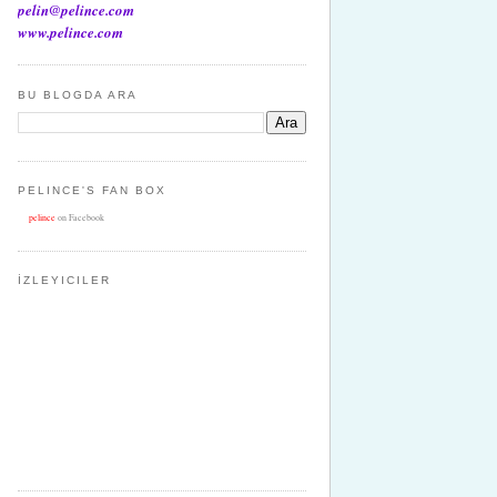
pelin@pelince.com
www.pelince.com
BU BLOGDA ARA
PELINCE'S FAN BOX
pelince
on Facebook
İZLEYICILER