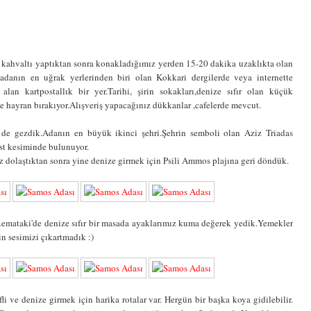
kahvaltı yaptıktan sonra konakladığımız yerden 15-20 dakika uzaklıkta olan
,adanın en uğrak yerlerinden biri olan Kokkari dergilerde veya internette
an kartpostallık bir yer.Tarihi, şirin sokakları,denize sıfır olan küçük
e hayran bırakıyor.Alışveriş yapacağınız dükkanlar ,cafelerde mevcut.
 de gezdik.Adanın en büyük ikinci şehri.Şehrin semboli olan Aziz Triadas
üst kesiminde bulunuyor.
z dolaştıktan sonra yine denize girmek için Psili Ammos plajına geri döndük.
emataki'de denize sıfır bir masada ayaklarımız kuma değerek yedik.Yemekler
n sesimizi çıkartmadık :)
i ve denize girmek için harika rotalar var. Hergün bir başka koya gidilebilir.