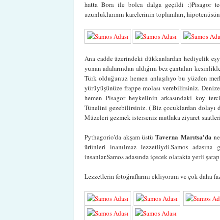
hatta Bora ile bolca dalga geçildi :)Pisagor t
uzunluklarının karelerinin toplamları, hipotenüsün u
Ana cadde üzerindeki dükkanlardan hediyelik eşya
yunan adalarından aldığım bez çantaları kesinlikl
Türk olduğunuz hemen anlaşılıyo bu yüzden merha
yürüyüşünüze frappe molası verebilirsiniz. Denize 
hemen Pisagor heykelinin arkasındaki koy tercih
Tünelini gezebilirsiniz. ( Biz çocuklardan dolayı 
Müzeleri gezmek isterseniz mutlaka ziyaret saatler
Taverna Marıtsa'da
Pythagorio'da akşam üstü
ne
ürünleri inanılmaz lezzetliydi.Samos adasına
insanlar.Samos adasında içecek olarakta yerli şara
Lezzetlerin fotoğraflarını ekliyorum ve çok daha fa