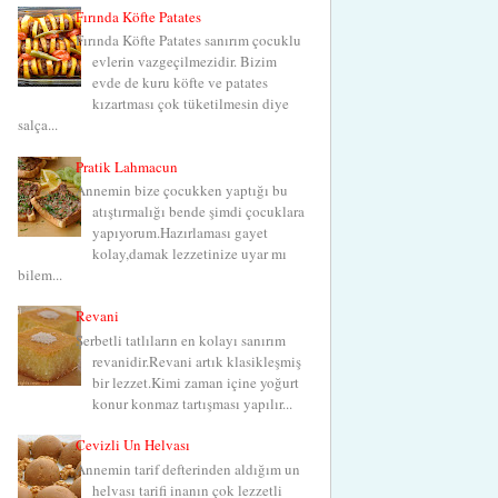
Fırında Köfte Patates
Fırında Köfte Patates sanırım çocuklu
evlerin vazgeçilmezidir. Bizim
evde de kuru köfte ve patates
kızartması çok tüketilmesin diye
salça...
Pratik Lahmacun
Annemin bize çocukken yaptığı bu
atıştırmalığı bende şimdi çocuklara
yapıyorum.Hazırlaması gayet
kolay,damak lezzetinize uyar mı
bilem...
Revani
Şerbetli tatlıların en kolayı sanırım
revanidir.Revani artık klasikleşmiş
bir lezzet.Kimi zaman içine yoğurt
konur konmaz tartışması yapılır...
Cevizli Un Helvası
Annemin tarif defterinden aldığım un
helvası tarifi inanın çok lezzetli