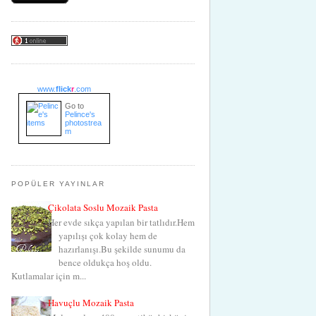
www.
flick
r
.com
Go to
Pelince's
photostrea
m
POPÜLER YAYINLAR
Çikolata Soslu Mozaik Pasta
Her evde sıkça yapılan bir tatlıdır.Hem
yapılışı çok kolay hem de
hazırlanışı.Bu şekilde sunumu da
bence oldukça hoş oldu.
Kutlamalar için m...
Havuçlu Mozaik Pasta