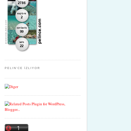
PELIN'CE İZLIYOR