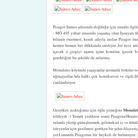
Pisagor Samos adasında doğduğu için onunla ilgil
- MÖ 495 yılları arasında yaşamış olan İyonyalı f
bilinen önermesi, kendi adıyla anılan Pisagor öne
hemen hemen her dükkanda satılıyor ,bir nevi adal
içecek o çizgiyi aşarsa içine konulan içecek ba
gerektiğini bu şekilde de anlatmış .
Monalates köyünde yaşayanlar aromatik bitkiler topl
uğraşıyorlar.Ada halkı çok konuksever ve ilgili.D
canlandırıyor.
Monalat
Gezerken acıktığımız için öğle yemeğini
roldeydi :) Yemek yedikten sonra Pisagora/Heraio
sularda yüzüp güneşlenmek, geleneksel iş ve ürünl
isteyenler için gezilmesi gereken bir şehir.Alışver
yer.Limanda Pisagorun bir heykeli de bulunuyor.