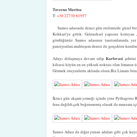
Taverna Maritsa
T:
+30 22730 61957
Samos adasında ikinci gün otelimizde güzel bir 
Kokkari'ye gittik. Geleneksel yapısını koruyan 
gördüğünüz Samos adasının tanıtımlarında yer al
pansiyonları,muhteşem denizi ile gerçekten kendin
Karlovasi
Adayı dolaşmaya devam edip
şehrini
kilisesi köyün en en yüksek noktası olan limanın 
Görmek isteyenlerin aklında olsun.Biz Limanı bira
İkinci gün akşam yemeği içinde yine Pythagorıo R
fena değildi,çok beğenmemiş olasak da manzara içi
Samos Adası da diğer yunan adaları gibi çok keyifl