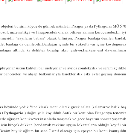
i objeleri bu şirin köyde de görmek mümkün.Pisagor ya da Pythagoras MÖ 570
ilozof, matematikçi ve Pisagorculuk olarak bilinen akımın kurucusudur.En iyi
rmesidir. "Sayıların babası" olarak biliniyor. Pisagor bardağı denilen bardak
et bardağı da denilebilir.Bardağın içinde bir yükselti var içine koyduğunuz
rdağın altında ki delikten boşalıp akıp gidiyor.Herkese eşit davranılması
uyorlar, üstün kaliteli bal üretiyorlar ve ayrıca çömlekçilik ve seramikçilikle
ar pencereleri ve ahşap balkonlarıyla karekteristik eski evler geçmiş dönemi
es
köyünde yedik.Yine klasik menü olarak greek salata ,kalamar ve balık baş
Pythagorio
s (
) doğru yola koyulduk.Antik bir kent olan Pitagoriya tertemiz
erle uğraşan konuksever insanlarla tanışmak ve gece hayatını sonsuz yaşamak
iş için bir çok dükkan ,her damak zevkine uygun lokantaların olduğu keyifli bir
 Benim büyük oğlum bu sene 7.sınıf olacağı için epeyce bu konu konuşuldu