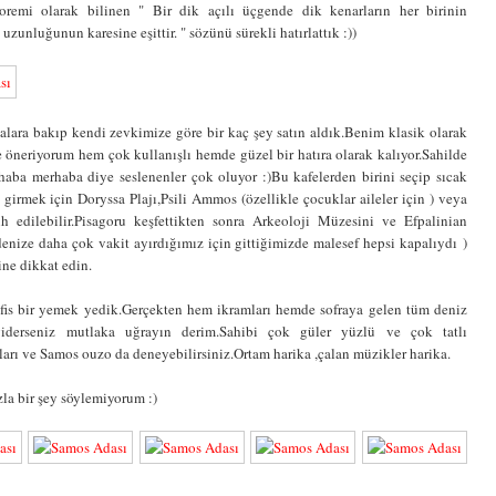
eoremi olarak bilinen " Bir dik açılı üçgende dik kenarların her birinin
zunluğunun karesine eşittir. " sözünü sürekli hatırlattık :))
lara bakıp kendi zevkimize göre bir kaç şey satın aldık.Benim klasik olarak
e öneriyorum hem çok kullanışlı hemde güzel bir hatıra olarak kalıyor.Sahilde
ba merhaba diye seslenenler çok oluyor :)Bu kafelerden birini seçip sıcak
girmek için Doryssa Plajı,Psili Ammos (özellikle çocuklar aileler için ) veya
 edilebilir.Pisagoru keşfettikten sonra Arkeoloji Müzesini ve Efpalinian
denize daha çok vakit ayırdığımız için gittiğimizde malesef hepsi kapalıydı )
ine dikkat edin.
fis bir yemek yedik.Gerçekten hem ikramları hemde sofraya gelen tüm deniz
 giderseniz mutlaka uğrayın derim.Sahibi çok güler yüzlü ve çok tatlı
pları ve Samos ouzo da deneyebilirsiniz.Ortam harika ,çalan müzikler harika.
zla bir şey söylemiyorum :)