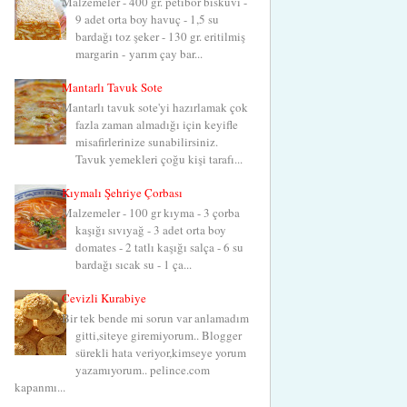
Malzemeler - 400 gr. petibör bisküvi -
9 adet orta boy havuç - 1,5 su
bardağı toz şeker - 130 gr. eritilmiş
margarin - yarım çay bar...
Mantarlı Tavuk Sote
Mantarlı tavuk sote'yi hazırlamak çok
fazla zaman almadığı için keyifle
misafirlerinize sunabilirsiniz.
Tavuk yemekleri çoğu kişi tarafı...
Kıymalı Şehriye Çorbası
Malzemeler - 100 gr kıyma - 3 çorba
kaşığı sıvıyağ - 3 adet orta boy
domates - 2 tatlı kaşığı salça - 6 su
bardağı sıcak su - 1 ça...
Cevizli Kurabiye
Bir tek bende mi sorun var anlamadım
gitti,siteye giremiyorum.. Blogger
sürekli hata veriyor,kimseye yorum
yazamıyorum.. pelince.com
kapanmı...