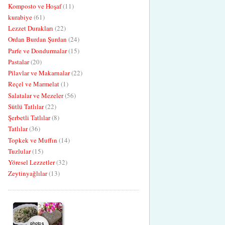
Komposto ve Hoşaf
(11)
kurabiye
(61)
Lezzet Durakları
(22)
Ordan Burdan Şurdan
(24)
Parfe ve Dondurmalar
(15)
Pastalar
(20)
Pilavlar ve Makarnalar
(22)
Reçel ve Marmelat
(1)
Salatalar ve Mezeler
(56)
Sütlü Tatlılar
(22)
Şerbetli Tatlılar
(8)
Tatlılar
(36)
Topkek ve Muffın
(14)
Tuzlular
(15)
Yöresel Lezzetler
(32)
Zeytinyağlılar
(13)