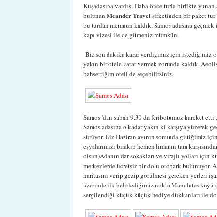
Kuşadasına vardık. Daha önce turla birlikte yunan
Meander Travel
bulunan
şirketinden bir paket tur
bu turdan memnun kaldık. Samos adasına geçmek iç
kapı vizesi ile de gitmeniz mümkün.
Biz son dakika karar verdiğimiz için istediğimiz 
yakın bir otele karar vermek zorunda kaldık. Aeol
bahsettiğim oteli de seçebilirsiniz.
Samos 'dan sabah 9.30 da feribotumuz hareket etti ,
Samos adasına o kadar yakın ki karşıya yüzerek geçe
sürüyor. Biz Haziran ayının sonunda gittiğimiz içi
eşyalarımızı bırakıp hemen limanın tam karşısından 
olsun)Adanın dar sokakları ve virajlı yolları için 
merkezlerde ücretsiz bir dolu otopark bulunuyor. A
haritasını verip gezip görülmesi gereken yerleri iş
üzerinde ilk belirlediğimiz nokta Manolates köyü o
sergilendiği küçük küçük hediye dükkanları ile dolu