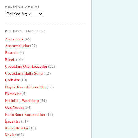
PELIN'CE ARŞIVI
PELIN'CE TARIFLER
Ana yemek
(45)
Atıştırmalıklar
(27)
Basında
(3)
Börek
(10)
Çocuklara Özel Lezzetler
(22)
Çocuklarla Hafta Sonu
(12)
Çorbalar
(10)
Düşük Kalorili Lezzetler
(16)
Ekmekler
(5)
Etkinlik - Workshop
(34)
GeziYorum
(34)
Hafta Sonu Kaçamakları
(15)
İçecekler
(11)
Kahvaltılıklar
(10)
Kekler
(62)