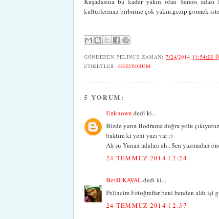
Kuşadasına bu kadar yakın olan Samos adası Eg
kültürlerimiz birbirine çok yakın,gezip görmek iste
GÖNDEREN
PELINCE
ZAMAN:
7/24/2014 11:54:00 
ETIKETLER:
GEZIYORUM
5 YORUM:
Unknown
dedi ki...
Bizde yarın Bodruma doğru yolu çıkıyoruz.
baktım ki yeni yazı var :)
Ah şu Yunan adaları ah.. Sen yazmadan ön
24 TEMMUZ 2014 12:24
Betül KAVAL
dedi ki...
Pelincim Fotoğraflar beni benden aldı işi g
24 TEMMUZ 2014 12:37